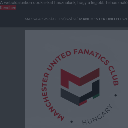
A weboldalunkon cookie-kat használunk, hogy a legjobb felhasználó
Rendben
MAGYARORSZÁG ELSŐSZÁMÚ
MANCHESTER UNITED
SZU