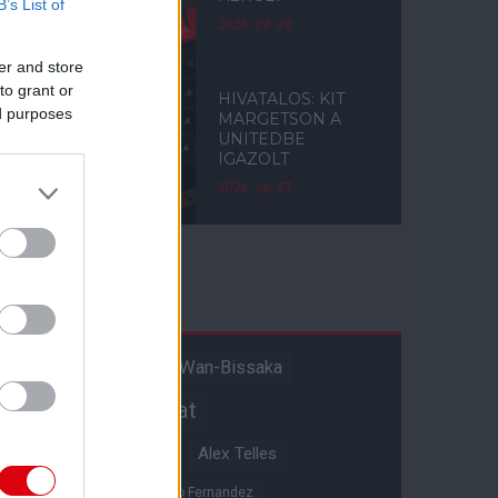
B’s List of
2026. júl. 28.
er and store
to grant or
HIVATALOS: KIT
ed purposes
MARGETSON A
UNITEDBE
IGAZOLT
2026. júl. 27.
Címkék
Aaron Wan-Bissaka
A hangadó
Akadémiai csapat
Alejandro Garnacho
Alex Telles
Altay Bayindir
Alvaro Fernandez