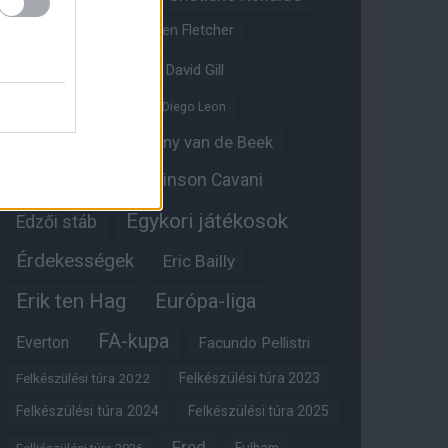
Crystal Palace
Darren Fletcher
David De Gea
David Gill
Dean Henderson
Diego Leon
Diogo Dalot
Donny van de Beek
Edinson Cavani
Ed Woodward
Egykori játékosok
Edzői stáb
Érdekességek
Eric Bailly
Erik ten Hag
Európa-liga
FA-kupa
Everton
Facundo Pellistri
Felkészülési túra 2022
Felkészülési túra 2023
Felkészülési túra 2024
Felkészülési túra 2025
Fred