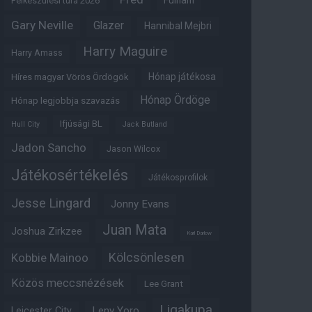
Fulham
Felkészülési túra 2026
Gary Neville
Glazer
Hannibal Mejbri
Harry Maguire
Harry Amass
Hónap játékosa
Híres magyar Vörös Ördögök
Hónap Ördöge
Hónap legjobbja szavazás
Ifjúsági BL
Hull City
Jack Butland
Jadon Sancho
Jason Wilcox
Játékosértékelés
Játékosprofilok
Jesse Lingard
Jonny Evans
Juan Mata
Joshua Zirkzee
Karl Darlow
Kölcsönlesen
Kobbie Mainoo
Közös meccsnézések
Lee Grant
Ligakupa
Leny Yoro
Leicester City