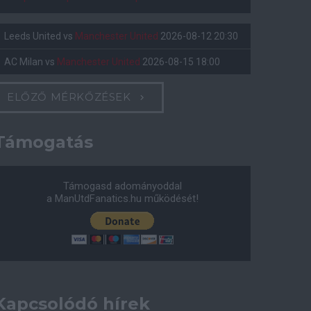
Leeds United
vs
Manchester United
2026-08-12 20:30
AC Milan
vs
Manchester United
2026-08-15 18:00
ELŐZŐ MÉRKŐZÉSEK
Támogatás
Támogasd adományoddal
a ManUtdFanatics.hu működését!
Kapcsolódó hírek