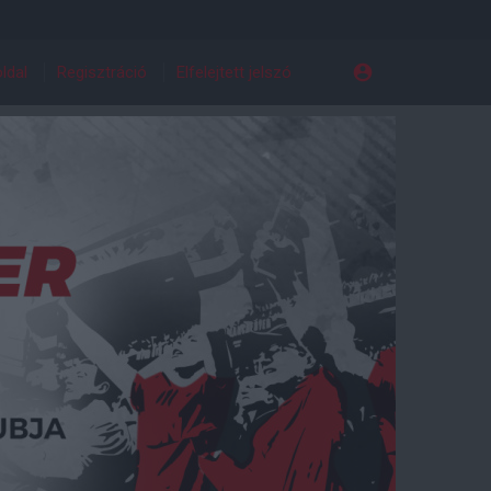
ldal
Regisztráció
Elfelejtett jelszó