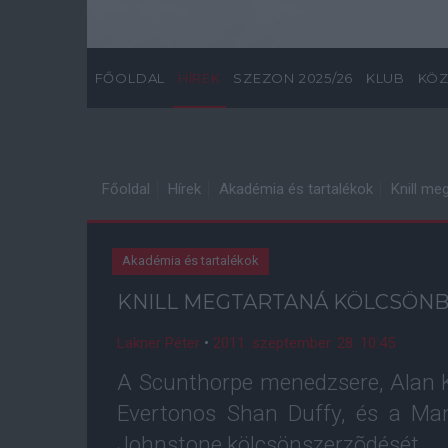
FŐOLDAL
HÍREK
SZEZON 2025/26
KLUB
KÖZ
Főoldal
Hírek
Akadémia és tartalékok
Knill me
Akadémia és tartalékok
KNILL MEGTARTANÁ KÖLCSÖN
Lakner Péter
•
2011. szeptember. 28. 10:45
A Scunthorpe menedzsere, Alan K
Evertonos Shan Duffy, és a Ma
Johnstone kölcsönszerzõdését.