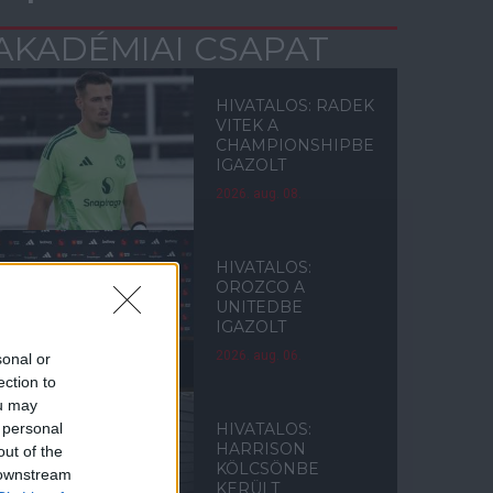
AKADÉMIAI CSAPAT
HIVATALOS: RADEK
VITEK A
CHAMPIONSHIPBE
IGAZOLT
2026. aug. 08.
HIVATALOS:
OROZCO A
UNITEDBE
IGAZOLT
2026. aug. 06.
sonal or
ection to
ou may
 personal
HIVATALOS:
HARRISON
out of the
KÖLCSÖNBE
 downstream
KERÜLT