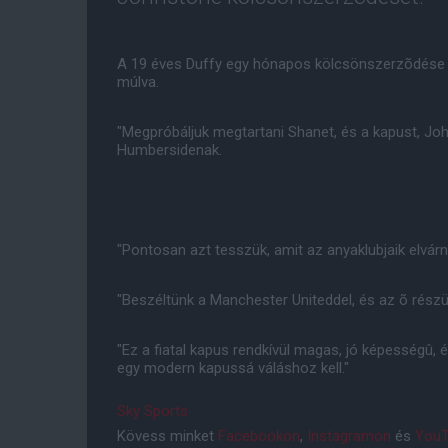
A 19 éves Duffy egy hónapos kölcsönszerzõdése a
múlva.
"Megpróbáljuk megtartani Shanet, és a kapust, Joh
Humbersidenak.
"Pontosan azt tesszük, amit az anyaklubjaik elvárna
"Beszéltünk a Manchester Uniteddel, és az õ részü
"Ez a fiatal kapus rendkívül magas, jó képességû
egy modern kapussá váláshoz kell."
Sky Sports
Kövess minket
Facebookon
,
Instagramon
és
YouT