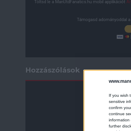
Töltsd le a ManUtdFanatics.hu mobil applikációt
An
Támogasd adományoddal a 
Hozzászólások
www.manut
If you wish 
sensitive in
confirm you
continue se
information 
further disc