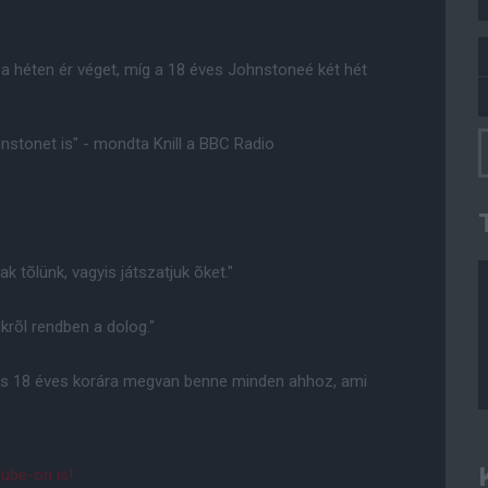
 héten ér véget, míg a 18 éves Johnstoneé két hét
nstonet is" - mondta Knill a BBC Radio
k tõlünk, vagyis játszatjuk õket."
krõl rendben a dolog."
, és 18 éves korára megvan benne minden ahhoz, ami
ube-on is!