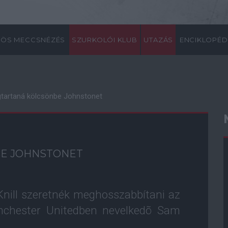
ÖS MECCSNÉZÉS
SZURKOLÓI KLUB
UTAZÁS
ENCIKLOPÉD
gtartaná kölcsönbe Johnstonet
BE JOHNSTONET
nill szeretnék meghosszabbítani az
nchester Unitedben nevelkedõ Sam