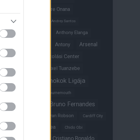
Amad Diallo
Andre Onana
Andreas Pereira
Andrey Santos
Angol válogatott
Anthony Elanga
Anthony Martial
Arsenal
Antony
Átigazolási Center
Aston Villa
Átigazolások
Axel Tuanzebe
Bajnokok Ligája
Ayden Heaven
Benjamin Sesko
Bournemouth
Bruno Fernandes
Brandon Williams
Bryan Mbeumo
Bryan Robson
Cardiff City
Casemiro
Chelsea
Chido Obi
Christian Eriksen
Cristiano Ronaldo