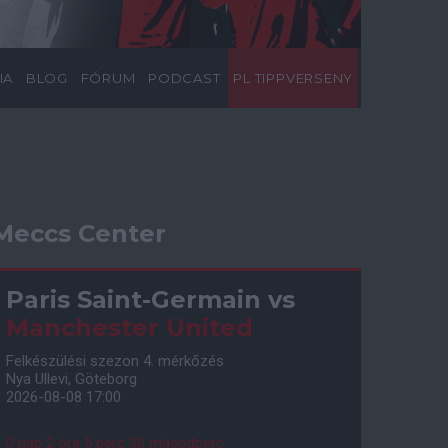
IA
BLOG
FÓRUM
PODCAST
PL TIPPVERSENY
Meccs Center
Paris Saint-Germain
vs
Manchester United
Felkészülési szezon 4. mérkőzés
Nya Ullevi, Göteborg
2026-08-08 17:00
0 nap 2 óra 5 perc 29 másodperc