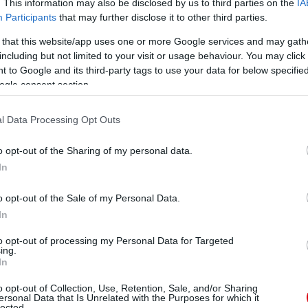
. This information may also be disclosed by us to third parties on the
IA
Participants
that may further disclose it to other third parties.
 that this website/app uses one or more Google services and may gath
including but not limited to your visit or usage behaviour. You may click 
 to Google and its third-party tags to use your data for below specifi
ogle consent section.
l Data Processing Opt Outs
o opt-out of the Sharing of my personal data.
In
o opt-out of the Sale of my Personal Data.
In
to opt-out of processing my Personal Data for Targeted
ing.
In
o opt-out of Collection, Use, Retention, Sale, and/or Sharing
ersonal Data that Is Unrelated with the Purposes for which it
lected.