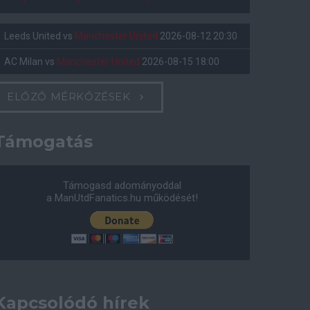
Leeds United
vs
Manchester United
2026-08-12 20:30
AC Milan
vs
Manchester United
2026-08-15 18:00
ELŐZŐ MÉRKŐZÉSEK
Támogatás
Támogasd adományoddal
a ManUtdFanatics.hu működését!
Kapcsolódó hírek