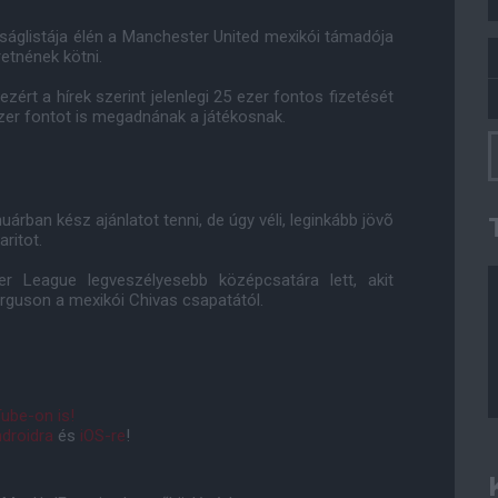
ánságlistája élén a Manchester United mexikói támadója
etnének kötni.
ért a hírek szerint jelenlegi 25 ezer fontos fizetését
zer fontot is megadnának a játékosnak.
rban kész ajánlatot tenni, de úgy véli, leginkább jövõ
ritot.
 League legveszélyesebb középcsatára lett, akit
erguson a mexikói Chivas csapatától.
ube-on is!
droidra
és
iOS-re
!