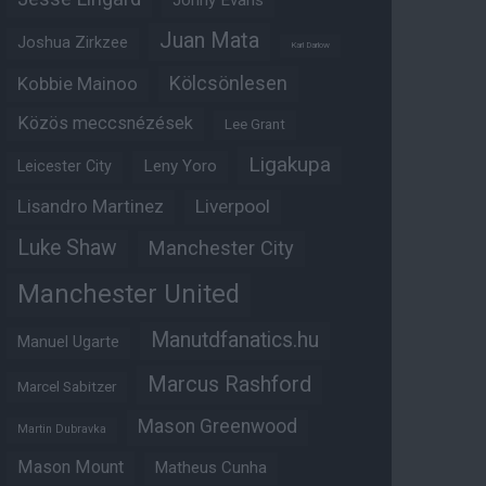
Jonny Evans
Juan Mata
Joshua Zirkzee
Karl Darlow
Kölcsönlesen
Kobbie Mainoo
Közös meccsnézések
Lee Grant
Ligakupa
Leny Yoro
Leicester City
Lisandro Martinez
Liverpool
Luke Shaw
Manchester City
Manchester United
Manutdfanatics.hu
Manuel Ugarte
Marcus Rashford
Marcel Sabitzer
Mason Greenwood
Martin Dubravka
Mason Mount
Matheus Cunha