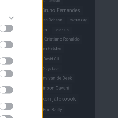
Benjamin Sesko
Bournemouth
Bruno Fernandes
Brandon Williams
Bryan Mbeumo
Bryan Robson
Cardiff City
Casemiro
Chelsea
Chido Obi
Christian Eriksen
Cristiano Ronaldo
Crystal Palace
Darren Fletcher
David De Gea
David Gill
Dean Henderson
Diego Leon
Diogo Dalot
Donny van de Beek
Edinson Cavani
Ed Woodward
Egykori játékosok
Edzői stáb
Érdekességek
Eric Bailly