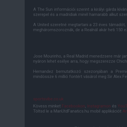
A The Sun információi szerint a királyi gárda kív
szerepel és a madridiak minél hamarabb alkut szer
A United szeretné megtartani a 23 éves támadót, ez
megháromszoroznák, de a Realnál akár heti 150 e
Jose Mourinho, a Real Madrid menedzsere már januá
nyáron lehet esélye arra, hogy megszerezze Chicha
Hernandez bemutatkozó szezonjában a Premier
mindössze 6 millió fontért vásárol meg Sir Alex F
sportsvibe.co.uk
Kövess minket
Facebookon
,
Instagramon
és
YouT
Töltsd le a ManUtdFanatics.hu mobil applikációt
An