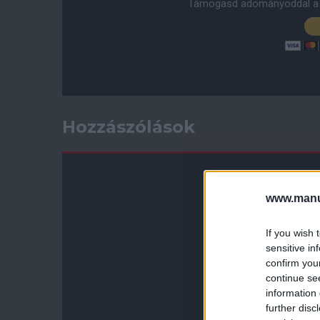
Támogasd adományoddal a 
Hozzászólások
www.manut
If you wish 
sensitive in
confirm you
continue se
information 
further disc