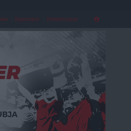
ldal
Regisztráció
Elfelejtett jelszó