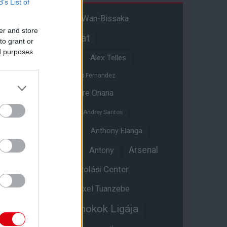
B’s List of
Aaron Wan-Bissaka
A hangadó
er and store
Akadémiai csapat
to grant or
ed purposes
Alejandro Garnacho
Alex Telles
Altay Bayindir
Alvaro Fernandez
Amad Diallo
Andre Onana
Andreas Pereira
Andrey Santos
Angol válogatott
Anthony Elanga
Anthony Martial
Arsenal
Antony
Átigazolási Center
Aston Villa
Átigazolások
Axel Tuanzebe
Bajnokok Ligája
Ayden Heaven