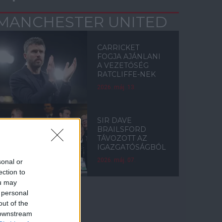
MANCHESTER UNITED
CARRICKET
FOGJA AJÁNLANI
A VEZETŐSÉG
RATCLIFFE-NEK
2026. máj. 13.
SIR DAVE
BRAILSFORD
TÁVOZOTT AZ
IGAZGATÓSÁGBÓL
2026. máj. 07.
sonal or
ection to
ou may
 personal
out of the
Címkék
 downstream