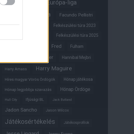
Erik ten Hag
Európa-liga
FA-kupa
Everton
Facundo Pellistri
Felkészülési túra 2022
Felkészülési túra 2023
Felkészülési túra 2024
Felkészülési túra 2025
Fred
Fulham
Felkészülési túra 2026
Gary Neville
Glazer
Hannibal Mejbri
Harry Maguire
Harry Amass
Hónap játékosa
Híres magyar Vörös Ördögök
Hónap Ördöge
Hónap legjobbja szavazás
Ifjúsági BL
Hull City
Jack Butland
Jadon Sancho
Jason Wilcox
Játékosértékelés
Játékosprofilok
Jesse Lingard