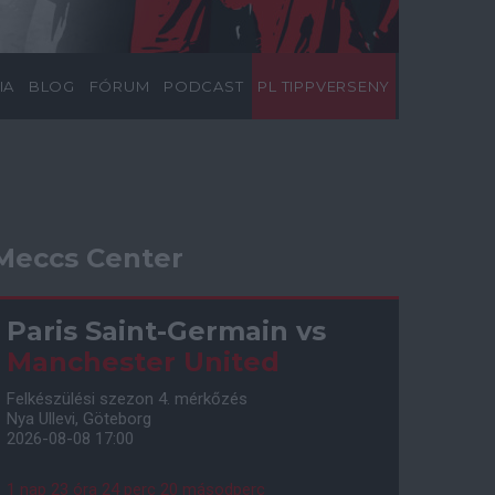
IA
BLOG
FÓRUM
PODCAST
PL TIPPVERSENY
Meccs Center
Paris Saint-Germain
vs
Manchester United
Felkészülési szezon 4. mérkőzés
Nya Ullevi, Göteborg
2026-08-08 17:00
1 nap 23 óra 24 perc 19 másodperc