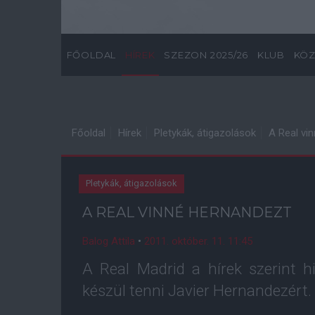
FŐOLDAL
HÍREK
SZEZON 2025/26
KLUB
KÖZ
Főoldal
Hírek
Pletykák, átigazolások
A Real vi
Pletykák, átigazolások
A REAL VINNÉ HERNANDEZT
Balog Attila
•
2011. október. 11. 11:45
A Real Madrid a hírek szerint hi
készül tenni Javier Hernandezért.