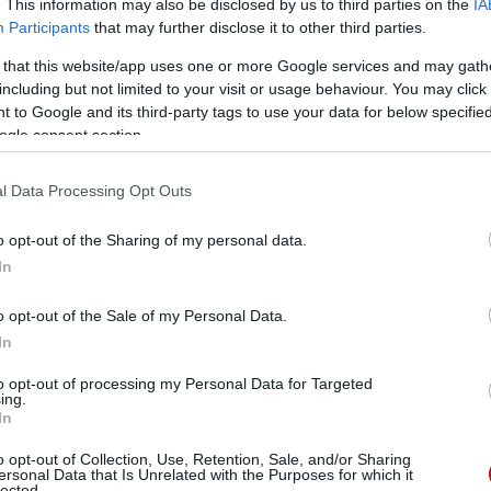
. This information may also be disclosed by us to third parties on the
IA
Participants
that may further disclose it to other third parties.
 that this website/app uses one or more Google services and may gath
including but not limited to your visit or usage behaviour. You may click 
 to Google and its third-party tags to use your data for below specifi
ogle consent section.
l Data Processing Opt Outs
o opt-out of the Sharing of my personal data.
In
o opt-out of the Sale of my Personal Data.
In
to opt-out of processing my Personal Data for Targeted
ing.
In
o opt-out of Collection, Use, Retention, Sale, and/or Sharing
ersonal Data that Is Unrelated with the Purposes for which it
lected.