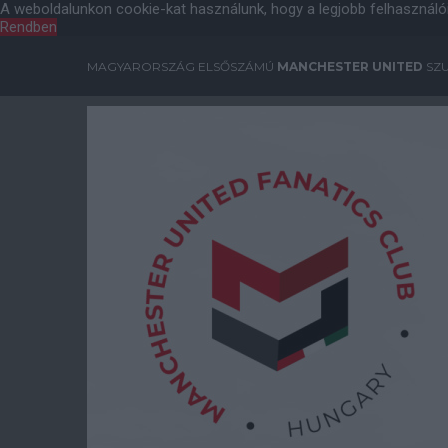
A weboldalunkon cookie-kat használunk, hogy a legjobb felhasználó
Rendben
MAGYARORSZÁG ELSŐSZÁMÚ
MANCHESTER UNITED
SZU