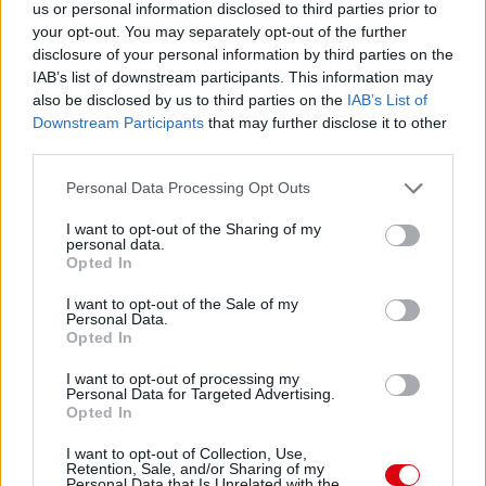
us or personal information disclosed to third parties prior to
your opt-out. You may separately opt-out of the further
disclosure of your personal information by third parties on the
Paris Saint-Germain
vs
IAB’s list of downstream participants. This information may
also be disclosed by us to third parties on the
IAB’s List of
Manchester United
Downstream Participants
that may further disclose it to other
third parties.
Felkészülési szezon 4. mérkőzés
Nya Ullevi, Göteborg
Please note that this website/app uses one or more Google
Personal Data Processing Opt Outs
2026-08-08 17:00
services and may gather and store information including but
not limited to your visit or usage behaviour. You may click to
I want to opt-out of the Sharing of my
2 nap 14 óra 57 perc 37 másodperc
personal data.
grant or deny consent to Google and its third-party tags to
Opted In
use your data for below specified purposes in below Google
consent section.
Leeds United
vs
Manchester United
2026-08-12 20:30
I want to opt-out of the Sale of my
Personal Data.
Opted In
AC Milan
vs
Manchester United
2026-08-15 18:00
I want to opt-out of processing my
Personal Data for Targeted Advertising.
ELŐZŐ MÉRKŐZÉSEK
Opted In
I want to opt-out of Collection, Use,
Támogatás
Retention, Sale, and/or Sharing of my
Personal Data that Is Unrelated with the