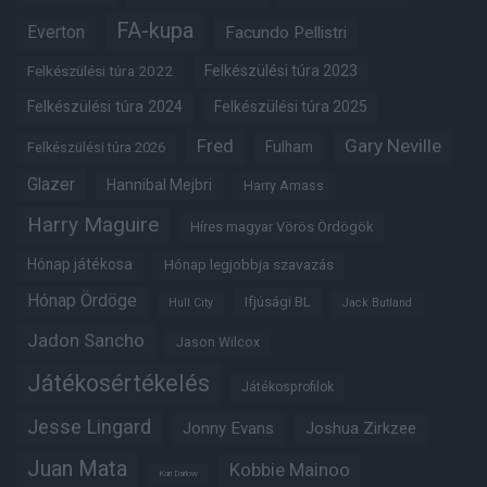
FA-kupa
Everton
Facundo Pellistri
Felkészülési túra 2022
Felkészülési túra 2023
Felkészülési túra 2024
Felkészülési túra 2025
Fred
Gary Neville
Fulham
Felkészülési túra 2026
Glazer
Hannibal Mejbri
Harry Amass
Harry Maguire
Híres magyar Vörös Ördögök
Hónap játékosa
Hónap legjobbja szavazás
Hónap Ördöge
Ifjúsági BL
Hull City
Jack Butland
Jadon Sancho
Jason Wilcox
Játékosértékelés
Játékosprofilok
Jesse Lingard
Jonny Evans
Joshua Zirkzee
Juan Mata
Kobbie Mainoo
Karl Darlow