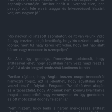
sajtótájékoztatóján. "Amikor beállt a Liverpool ellen, igen
pezsgõ volt, tele elszántsággal és lelkesedéssel. Elszánt
volt, ami nagyon jó."
"Rio nagyon jól játszott szombaton, de itt van velünk Vidic
és úgy éreztem, ez jó lehetõség, hogy kis szünetet adjunk
Rionak, mert túl nagy kérés lett volna, hogy hét nap alatt
három nagy meccsen is szerepeljen."
Sir Alex úgy gondolja, Rooneyban tudatosult, hogy
eltiltásával lehet, hogy egyáltalán nem vesz majd részt a
jövõ évi ukrán-lengyel rendezésû kontinens tornán.
"Amikor rájössz, hogy Anglia összes csoportmeccsérõl
hiányozni fogsz, azt is jelentheti, hogy egyáltalán nem
veszel részt" - folytatta Ferguson. "Az elõzõ évek alapján
az a tapasztalat, hogy Angliának nem könnyû kvalifikálnia
magát a csoportból nagy versenyeken és úgy gondolom,
ez ott motoszkál Rooney fejében is."
"Nem hiszem, hogy bárki is három mérkõzéses eltiltást