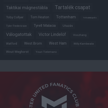
Tartalék csapat
Taktikai mágnestábla
Tottenham
Tom Heaton
Toby Collyer
Trófeabibliográfia
Tyrell Malacia
Utazás
Tyler Fredericson
Válogatottak
Victor Lindelöf
Visszhang
West Ham
West Brom
Watford
Willy Kambwala
Wout Weghorst
Youri Tielemans