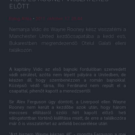
ELÕTT
Balog Attila
•
2011. október. 17. 20:44
Nemanja Vidic és Wayne Rooney kész visszatérni a
Manchester United kezdõcsapatába a kedd esti,
Bukarestben megrendezendõ Otelul Galati elleni
találkozón.
A kapitány Vidic az elsõ bajnoki fordulóban szenvedett
vádli sérülést, azóta nem lépett pályára a Unitedben, de
készen áll, hogy szembenézzen a román bajnokkal.
Középsõ védõ társa, Rio Ferdinand nem repült el a
csapattal, pihenõt kapott a menedzsertõl.
Sir Alex Ferguson úgy döntött, a Liverpool ellen Wayne
Rooney nem került a kezdõbe azok után, hogy három
meccses eltiltásról szóló hírt kapott elõzõ heti
válogatottban történõ kiállítása miatt, de erre a találkozóra
már õ is visszatérhet az anfieldi becserélése után.
"Azt hiszem Wayne készen áll" - mondta Ferguson a mai