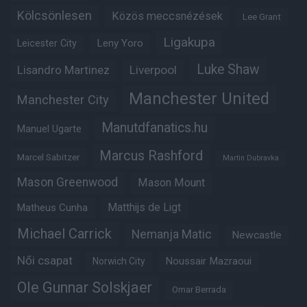
Kölcsönlesen
Közös meccsnézések
Lee Grant
Ligakupa
Leny Yoro
Leicester City
Luke Shaw
Lisandro Martinez
Liverpool
Manchester United
Manchester City
Manutdfanatics.hu
Manuel Ugarte
Marcus Rashford
Marcel Sabitzer
Martin Dubravka
Mason Greenwood
Mason Mount
Matheus Cunha
Matthijs de Ligt
Michael Carrick
Nemanja Matic
Newcastle
Női csapat
Noussair Mazraoui
Norwich City
Ole Gunnar Solskjaer
Omar Berrada