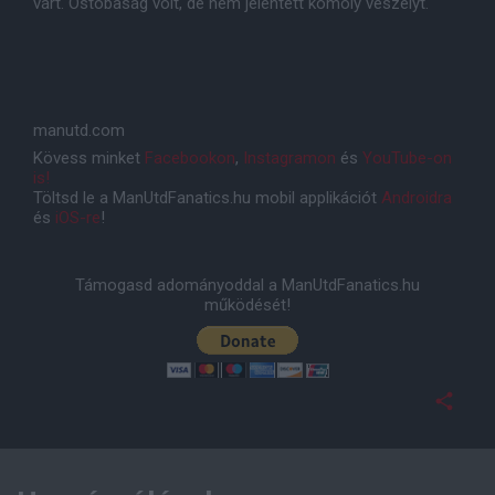
várt. Ostobaság volt, de nem jelentett komoly veszélyt."
manutd.com
Kövess minket
Facebookon
,
Instagramon
és
YouTube-on
is!
Töltsd le a ManUtdFanatics.hu mobil applikációt
Androidra
és
iOS-re
!
Támogasd adományoddal a ManUtdFanatics.hu
működését!