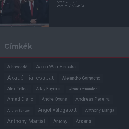
TÁVOZOTT AZ
IGAZGATÓSÁGBÓL
Címkék
Aaron Wan-Bissaka
A hangadó
Akadémiai csapat
Alejandro Garnacho
Alex Telles
Altay Bayindir
Alvaro Fernandez
Amad Diallo
Andre Onana
Andreas Pereira
Angol válogatott
Anthony Elanga
Andrey Santos
Anthony Martial
Arsenal
Antony