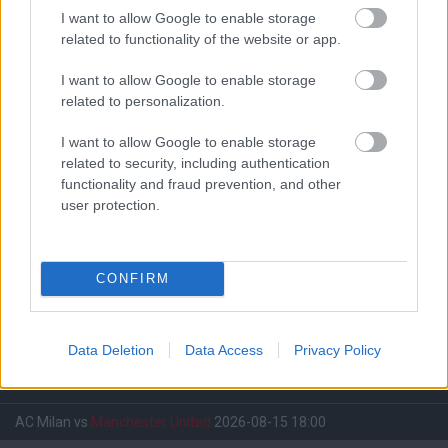
I want to allow Google to enable storage
related to functionality of the website or app.
I want to allow Google to enable storage
related to personalization.
Meccs Center
I want to allow Google to enable storage
related to security, including authentication
functionality and fraud prevention, and other
Paris Saint-Germain
vs
user protection.
Manchester United
Felkészülési szezon 4. mérkőzés
CONFIRM
Nya Ullevi, Göteborg
2026-08-08 17:00
Data Deletion
Data Access
Privacy Policy
Leeds United
vs
Manchester United
2026-08-12 20:30
AC Milan
vs
Manchester United
2026-08-15 18:00