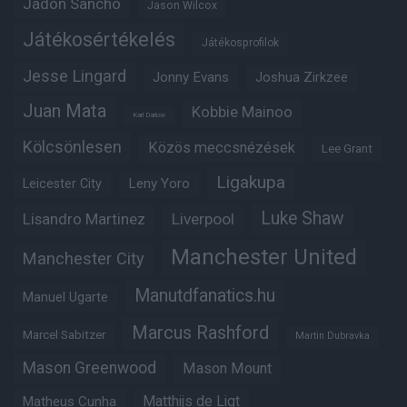
Jadon Sancho
Jason Wilcox
Játékosértékelés
Játékosprofilok
Jesse Lingard
Jonny Evans
Joshua Zirkzee
Juan Mata
Kobbie Mainoo
Karl Darlow
Kölcsönlesen
Közös meccsnézések
Lee Grant
Ligakupa
Leny Yoro
Leicester City
Luke Shaw
Lisandro Martinez
Liverpool
Manchester United
Manchester City
Manutdfanatics.hu
Manuel Ugarte
Marcus Rashford
Marcel Sabitzer
Martin Dubravka
Mason Greenwood
Mason Mount
Matheus Cunha
Matthijs de Ligt