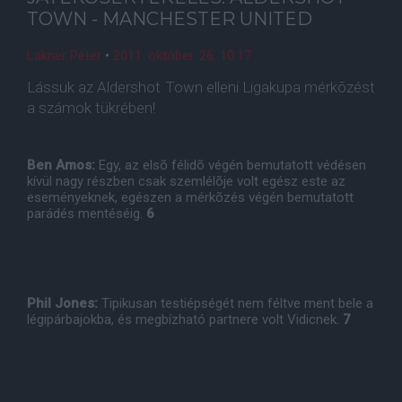
TOWN - MANCHESTER UNITED
Lakner Péter
•
2011. október. 26. 10:17
Lássuk az Aldershot Town elleni Ligakupa mérkõzést
a számok tükrében!
Ben Amos:
Egy, az elsõ félidõ végén bemutatott védésen
kívül nagy részben csak szemlélõje volt egész este az
eseményeknek, egészen a mérkõzés végén bemutatott
parádés mentéséig.
6
Phil Jones:
Tipikusan testiépségét nem féltve ment bele a
légipárbajokba, és megbízható partnere volt Vidicnek.
7