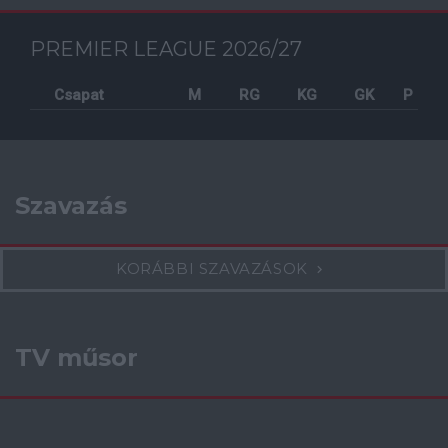
PREMIER LEAGUE 2026/27
Csapat
M
RG
KG
GK
P
Szavazás
KORÁBBI SZAVAZÁSOK
TV műsor