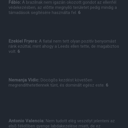
Fábio:
A brazilnak nem igazán okozott gondot az ellenfél
védekezésben, az elõtte megnyíló területet pedig mindig a
támadások segítésére használta fel.
6
Ezekiel Fryers:
A fiatal nem tett olyan pozitív benyomást
ránk ezúttal, mint ahogy a Leeds ellen tette, de magabiztos
volt.
6
Nemanja Vidic:
Döcögõs kezdést követõen
megrendíthetetlennek tûnt, és dominált egész este.
6
Antonio Valencia:
Nem tudott elég veszélyt jelenteni az
elsõ félidõben gyenge labdakezelése miatt, de ez