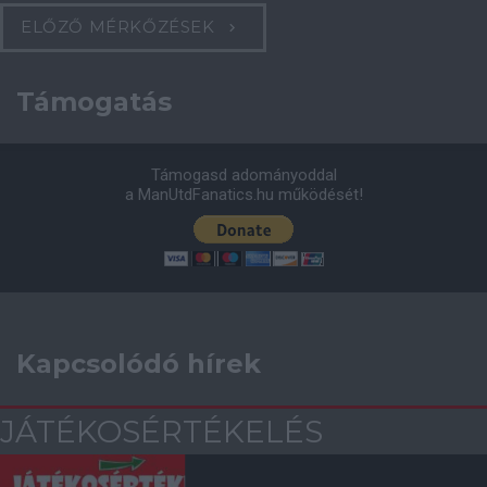
ELŐZŐ MÉRKŐZÉSEK
Támogatás
Támogasd adományoddal
a ManUtdFanatics.hu működését!
Kapcsolódó hírek
JÁTÉKOSÉRTÉKELÉS