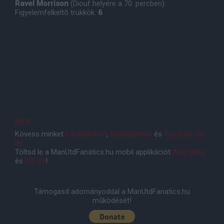
Ravel Morrison
(Diouf helyére a 70. percben):
Figyelemfelkeltõ trükkök.
6
MEN
Kövess minket
Facebookon
,
Instagramon
és
YouTube-on
is!
Töltsd le a ManUtdFanatics.hu mobil applikációt
Androidra
és
iOS-re
!
Támogasd adományoddal a ManUtdFanatics.hu
működését!