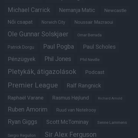
Michael Carrick
Nemanja Matic
Newcastle
Női csapat
Noussair Mazraoui
Norwich City
Ole Gunnar Solskjaer
Omar Berrada
Paul Pogba
Paul Scholes
Patrick Dorgu
Phil Jones
Pénzügyek
Phil Neville
Pletykák, átigazolások
Podcast
Premier League
Ralf Rangnick
Raphaël Varane
Rasmus Højlund
Richard Arnold
Ruben Amorim
Ruud van Nistelrooy
Ryan Giggs
Scott McTominay
Senne Lammens
Sir Alex Ferguson
Sergio Reguilon