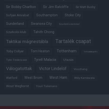
Sir Bobby Charlton
Sir Jim Ratcliffe
Sir Matt Busby
Southampton
Stoke City
Sofyan Amrabat
Sunderland
Swansea City
Szurkoló szemmel
Tahith Chong
Szurkolói klub
Tartalék csapat
Taktikai mágnestábla
Tottenham
Tom Heaton
Toby Collyer
Trófeabibliográfia
Tyrell Malacia
Utazás
Tyler Fredericson
Válogatottak
Victor Lindelöf
Visszhang
West Ham
West Brom
Watford
Willy Kambwala
Wout Weghorst
Youri Tielemans