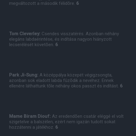
megváltozott a második félidõre.
6
Tom Cleverley:
Csendes visszatérés. Azonban néhány
elegáns labdaérintése, és indítása nagyon hiányzott
lecserélését követõen.
6
Park Ji-Sung:
A középpálya közepét végigzsongta,
azonban sok eladott labda fûzõdik a nevéhez. Ennek
ellenére láthattunk tõle néhány okos passzt és indítást.
6
Mame Biram Diouf:
Az eredendõen csatár eléggé el volt
szigetelve a balszélen, ezért nem igazán tudott sokat
hozzátenni a játékhoz.
6