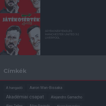
JÁTÉKOSÉRTÉKELÉS:
MANCHESTER UNITED 3-2
LIVERPOOL
Címkék
Aaron Wan-Bissaka
A hangadó
Akadémiai csapat
Alejandro Garnacho
Alex Telles
Altay Bayindir
Alvaro Fernandez