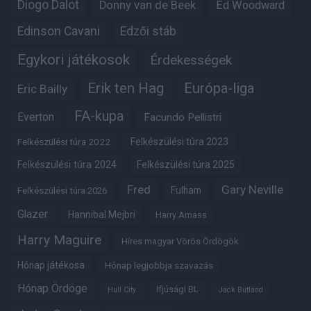
Diogo Dalot
Donny van de Beek
Ed Woodward
Edinson Cavani
Edzői stáb
Egykori játékosok
Érdekességek
Erik ten Hag
Európa-liga
Eric Bailly
FA-kupa
Everton
Facundo Pellistri
Felkészülési túra 2022
Felkészülési túra 2023
Felkészülési túra 2024
Felkészülési túra 2025
Fred
Gary Neville
Fulham
Felkészülési túra 2026
Glazer
Hannibal Mejbri
Harry Amass
Harry Maguire
Híres magyar Vörös Ördögök
Hónap játékosa
Hónap legjobbja szavazás
Hónap Ördöge
Ifjúsági BL
Hull City
Jack Butland