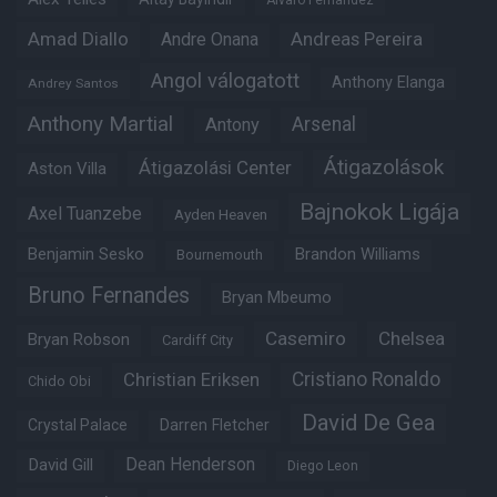
Amad Diallo
Andre Onana
Andreas Pereira
Angol válogatott
Anthony Elanga
Andrey Santos
Anthony Martial
Arsenal
Antony
Átigazolások
Átigazolási Center
Aston Villa
Bajnokok Ligája
Axel Tuanzebe
Ayden Heaven
Benjamin Sesko
Brandon Williams
Bournemouth
Bruno Fernandes
Bryan Mbeumo
Casemiro
Chelsea
Bryan Robson
Cardiff City
Christian Eriksen
Cristiano Ronaldo
Chido Obi
David De Gea
Crystal Palace
Darren Fletcher
Dean Henderson
David Gill
Diego Leon