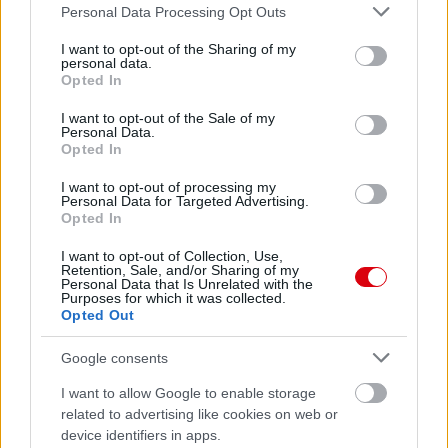
Please note that this website/app uses one or more Google
Personal Data Processing Opt Outs
services and may gather and store information including but
not limited to your visit or usage behaviour. You may click to
I want to opt-out of the Sharing of my
Paris Saint-Germain
vs
personal data.
grant or deny consent to Google and its third-party tags to
Opted In
use your data for below specified purposes in below Google
Manchester United
consent section.
I want to opt-out of the Sale of my
Personal Data.
Felkészülési szezon 4. mérkőzés
Opted In
Nya Ullevi, Göteborg
2026-08-08 17:00
I want to opt-out of processing my
Personal Data for Targeted Advertising.
Opted In
2 nap 3 óra 58 perc 53 másodperc
I want to opt-out of Collection, Use,
Retention, Sale, and/or Sharing of my
Leeds United
vs
Manchester United
2026-08-12 20:30
Personal Data that Is Unrelated with the
Purposes for which it was collected.
Opted Out
AC Milan
vs
Manchester United
2026-08-15 18:00
Google consents
ELŐZŐ MÉRKŐZÉSEK
I want to allow Google to enable storage
related to advertising like cookies on web or
Támogatás
device identifiers in apps.