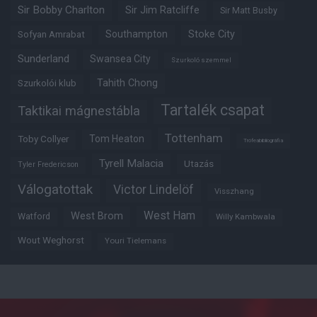
Sir Bobby Charlton
Sir Jim Ratcliffe
Sir Matt Busby
Southampton
Stoke City
Sofyan Amrabat
Sunderland
Swansea City
Szurkoló szemmel
Tahith Chong
Szurkolói klub
Tartalék csapat
Taktikai mágnestábla
Tottenham
Tom Heaton
Toby Collyer
Trófeabibliográfia
Tyrell Malacia
Utazás
Tyler Fredericson
Válogatottak
Victor Lindelöf
Visszhang
West Ham
West Brom
Watford
Willy Kambwala
Wout Weghorst
Youri Tielemans