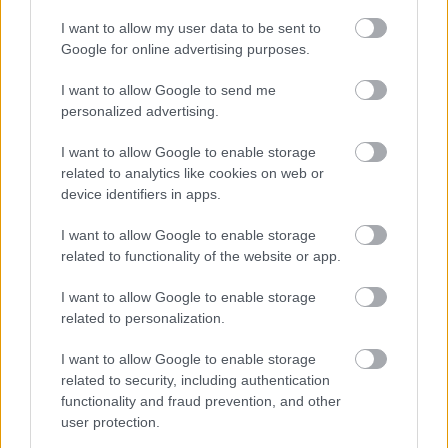
I want to allow my user data to be sent to
Google for online advertising purposes.
Támogasd adományoddal
a ManUtdFanatics.hu működését!
I want to allow Google to send me
personalized advertising.
I want to allow Google to enable storage
related to analytics like cookies on web or
device identifiers in apps.
Kapcsolódó hírek
I want to allow Google to enable storage
related to functionality of the website or app.
MANCHESTER UNITED
I want to allow Google to enable storage
related to personalization.
I want to allow Google to enable storage
related to security, including authentication
CARRICKET FOGJA AJÁNLANI
functionality and fraud prevention, and other
A VEZETŐSÉG RATCLIFFE-
NEK
user protection.