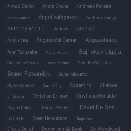
Amad Diallo
Andre Onana
Andreas Pereira
Angol válogatott
Anthony Elanga
Andrey Santos
Anthony Martial
Arsenal
Antony
Átigazolások
Átigazolási Center
Aston Villa
Bajnokok Ligája
Axel Tuanzebe
Ayden Heaven
Benjamin Sesko
Brandon Williams
Bournemouth
Bruno Fernandes
Bryan Mbeumo
Casemiro
Chelsea
Bryan Robson
Cardiff City
Christian Eriksen
Cristiano Ronaldo
Chido Obi
David De Gea
Crystal Palace
Darren Fletcher
Dean Henderson
David Gill
Diego Leon
Diogo Dalot
Donny van de Beek
Ed Woodward