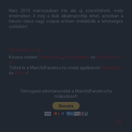
Nani 2010 márciusában írta alá új szerzõdését, mely
értelmében 4 évig a klub alkalmazottja lehet, azonban a
három olasz nagy csapat erõsen érdeklõdik a tehetséges
szélsõért.
Sportsvibe.co.uk
Kövess minket
Facebookon
,
Instagramon
és
YouTube-on
is!
Töltsd le a ManUtdFanatics.hu mobil applikációt
Androidra
és
iOS-re
!
Támogasd adományoddal a ManUtdFanatics.hu
működését!