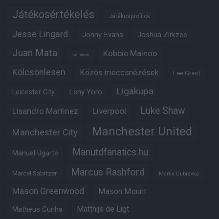
Játékosértékelés
Játékosprofilok
Jesse Lingard
Jonny Evans
Joshua Zirkzee
Juan Mata
Kobbie Mainoo
Karl Darlow
Kölcsönlesen
Közös meccsnézések
Lee Grant
Ligakupa
Leny Yoro
Leicester City
Luke Shaw
Lisandro Martinez
Liverpool
Manchester United
Manchester City
Manutdfanatics.hu
Manuel Ugarte
Marcus Rashford
Marcel Sabitzer
Martin Dubravka
Mason Greenwood
Mason Mount
Matheus Cunha
Matthijs de Ligt