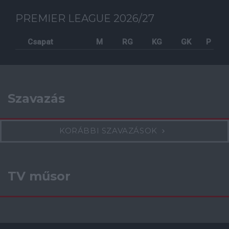
PREMIER LEAGUE 2026/27
Csapat
M
RG
KG
GK
P
Szavazás
KORÁBBI SZAVAZÁSOK
TV műsor