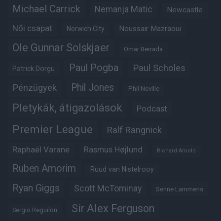
Michael Carrick
Nemanja Matic
Newcastle
Női csapat
Noussair Mazraoui
Norwich City
Ole Gunnar Solskjaer
Omar Berrada
Paul Pogba
Paul Scholes
Patrick Dorgu
Phil Jones
Pénzügyek
Phil Neville
Pletykák, átigazolások
Podcast
Premier League
Ralf Rangnick
Raphaël Varane
Rasmus Højlund
Richard Arnold
Ruben Amorim
Ruud van Nistelrooy
Ryan Giggs
Scott McTominay
Senne Lammens
Sir Alex Ferguson
Sergio Reguilon