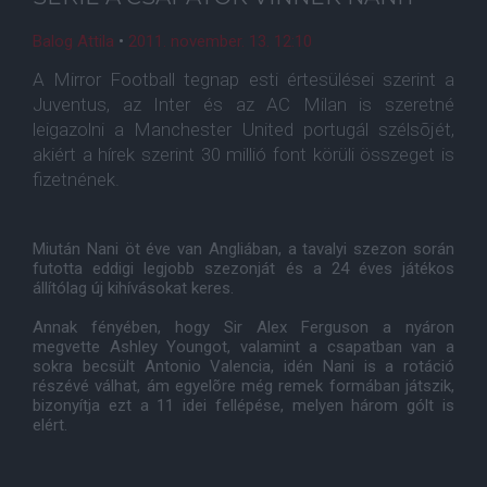
Balog Attila
•
2011. november. 13. 12:10
A Mirror Football tegnap esti értesülései szerint a
Juventus, az Inter és az AC Milan is szeretné
leigazolni a Manchester United portugál szélsõjét,
akiért a hírek szerint 30 millió font körüli összeget is
fizetnének.
Miután Nani öt éve van Angliában, a tavalyi szezon során
futotta eddigi legjobb szezonját és a 24 éves játékos
állítólag új kihívásokat keres.
Annak fényében, hogy Sir Alex Ferguson a nyáron
megvette Ashley Youngot, valamint a csapatban van a
sokra becsült Antonio Valencia, idén Nani is a rotáció
részévé válhat, ám egyelõre még remek formában játszik,
bizonyítja ezt a 11 idei fellépése, melyen három gólt is
elért.