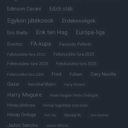
Edinson Cavani
Edzői stáb
Egykori játékosok
Érdekességek
Erik ten Hag
Európa-liga
Eric Bailly
FA-kupa
Everton
Facundo Pellistri
Felkészülési túra 2022
Felkészülési túra 2023
Felkészülési túra 2024
Felkészülési túra 2025
Fred
Gary Neville
Fulham
Felkészülési túra 2026
Glazer
Hannibal Mejbri
Harry Amass
Harry Maguire
Híres magyar Vörös Ördögök
Hónap játékosa
Hónap legjobbja szavazás
Hónap Ördöge
Ifjúsági BL
Hull City
Jack Butland
Jadon Sancho
Jason Wilcox