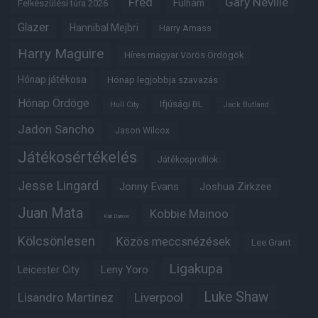
Fred
Gary Neville
Fulham
Felkészülési túra 2026
Glazer
Hannibal Mejbri
Harry Amass
Harry Maguire
Híres magyar Vörös Ördögök
Hónap játékosa
Hónap legjobbja szavazás
Hónap Ördöge
Ifjúsági BL
Hull City
Jack Butland
Jadon Sancho
Jason Wilcox
Játékosértékelés
Játékosprofilok
Jesse Lingard
Jonny Evans
Joshua Zirkzee
Juan Mata
Kobbie Mainoo
Karl Darlow
Kölcsönlesen
Közös meccsnézések
Lee Grant
Ligakupa
Leny Yoro
Leicester City
Luke Shaw
Lisandro Martinez
Liverpool