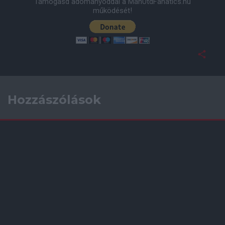
Támogasd adományoddal a ManUtdFanatics.hu
működését!
Hozzászólások