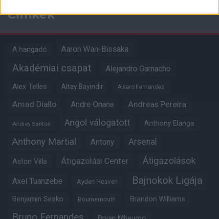
Címkék
Aaron Wan-Bissaka
A hangadó
Akadémiai csapat
Alejandro Garnacho
Alex Telles
Altay Bayindir
Alvaro Fernandez
Amad Diallo
Andre Onana
Andreas Pereira
Angol válogatott
Anthony Elanga
Andrey Santos
Anthony Martial
Arsenal
Antony
Átigazolások
Átigazolási Center
Aston Villa
Bajnokok Ligája
Axel Tuanzebe
Ayden Heaven
Benjamin Sesko
Brandon Williams
Bournemouth
Bruno Fernandes
Bryan Mbeumo