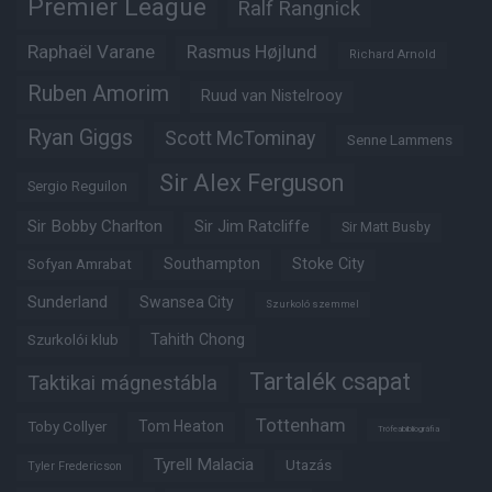
Premier League
Ralf Rangnick
Raphaël Varane
Rasmus Højlund
Richard Arnold
Ruben Amorim
Ruud van Nistelrooy
Ryan Giggs
Scott McTominay
Senne Lammens
Sir Alex Ferguson
Sergio Reguilon
Sir Bobby Charlton
Sir Jim Ratcliffe
Sir Matt Busby
Southampton
Stoke City
Sofyan Amrabat
Sunderland
Swansea City
Szurkoló szemmel
Tahith Chong
Szurkolói klub
Tartalék csapat
Taktikai mágnestábla
Tottenham
Tom Heaton
Toby Collyer
Trófeabibliográfia
Tyrell Malacia
Utazás
Tyler Fredericson