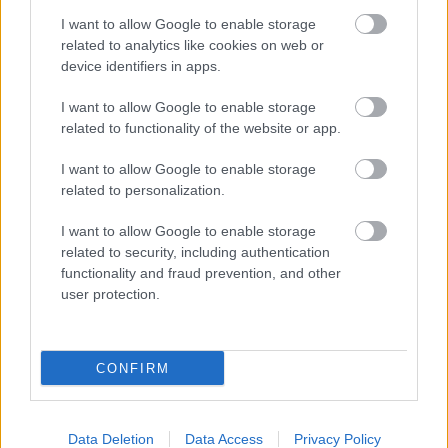
AC Milan
vs
Manchester United
2026-08-15 18:00
I want to allow Google to enable storage
related to analytics like cookies on web or
ELŐZŐ MÉRKŐZÉSEK
device identifiers in apps.
I want to allow Google to enable storage
Támogatás
related to functionality of the website or app.
I want to allow Google to enable storage
related to personalization.
Támogasd adományoddal
a ManUtdFanatics.hu működését!
I want to allow Google to enable storage
related to security, including authentication
functionality and fraud prevention, and other
user protection.
Kapcsolódó hírek
CONFIRM
Data Deletion
Data Access
Privacy Policy