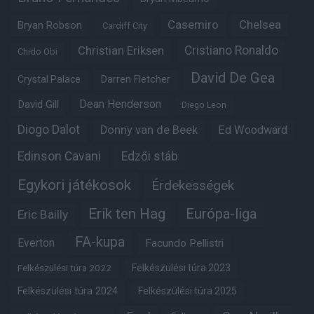
Casemiro
Chelsea
Bryan Robson
Cardiff City
Christian Eriksen
Cristiano Ronaldo
Chido Obi
David De Gea
Crystal Palace
Darren Fletcher
Dean Henderson
David Gill
Diego Leon
Diogo Dalot
Donny van de Beek
Ed Woodward
Edinson Cavani
Edzői stáb
Egykori játékosok
Érdekességek
Erik ten Hag
Európa-liga
Eric Bailly
FA-kupa
Everton
Facundo Pellistri
Felkészülési túra 2022
Felkészülési túra 2023
Felkészülési túra 2024
Felkészülési túra 2025