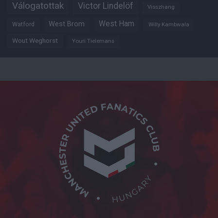
Válogatottak
Victor Lindelöf
Visszhang
West Ham
West Brom
Watford
Willy Kambwala
Wout Weghorst
Youri Tielemans