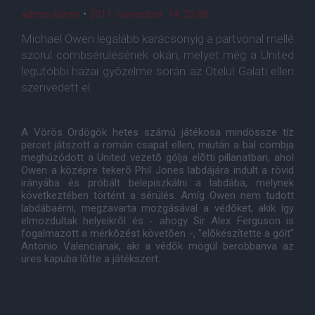
admin admin
•
2011. november. 14. 20:08
Michael Owen legalább karácsonyig a partvonal mellé
szorul combsérülésének okán, melyet még a United
legutóbbi hazai gyõzelme során az Otelul Galati ellen
szenvedett el.
A Vörös Ördögök hetes számú játékosa mindössze tíz
percet játszott a román csapat ellen, miután a bal combja
meghúzódott a United vezetõ gólja elõtti pillanatban, ahol
Owen a középre tekerõ Phil Jones labdájára indult a rövid
irányába és próbált belepiszkálni a labdába, melynek
következtében történt a sérülés. Amíg Owen nem tudott
labdábaérni, megzavarta mozgásával a védõket, akik így
elmozdultak helyeikrõl és - ahogy Sir Alex Ferguson is
fogalmazott a mérkõzést követõen -, "elõkészítette a gólt"
Antonio Valenciának, aki a védõk mögül berobbanva az
üres kapuba lõtte a játékszert.