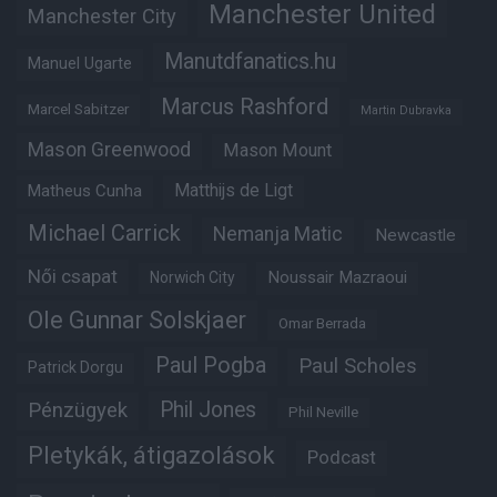
Manchester United
Manchester City
Manutdfanatics.hu
Manuel Ugarte
Marcus Rashford
Marcel Sabitzer
Martin Dubravka
Mason Greenwood
Mason Mount
Matheus Cunha
Matthijs de Ligt
Michael Carrick
Nemanja Matic
Newcastle
Női csapat
Noussair Mazraoui
Norwich City
Ole Gunnar Solskjaer
Omar Berrada
Paul Pogba
Paul Scholes
Patrick Dorgu
Phil Jones
Pénzügyek
Phil Neville
Pletykák, átigazolások
Podcast