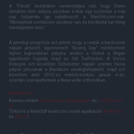
A "Fõnök" kezdetben reményteljes volt, hogy Owen
sérülése nem súlyos, azonban a klub egy szóvivõje a mai
nap folyamán így nyilatkozott a ManUtd.com-nak:
"Michaelnek combizom sérülése van és körülbelül hat hétig
harcképtelen lesz."
A jelenlegi prognózis azt jelenti, hogy a csatár a karácsony
napján játszott, úgynevezett "Boxing Day" mérkõzésen
léphet legkorábban pályára, amikor a United a Wigan
együttesét fogadja majd az Old Traffordon. A Vörös
Ördögök ezt követõen Szilveszter napján szintén hazai
pályán játszanak a Blackburn vendéglátójaként, majd ezt
követõen elsõ 2012-es mérkõzésükün, január 4-én,
szerdán szerepelhetnek a Newcastle otthonában.
ManUtd.com
Kövess minket
Facebookon
,
Instagramon
és
YouTube-on
is!
Töltsd le a ManUtdFanatics.hu mobil applikációt
Androidra
és
iOS-re
!