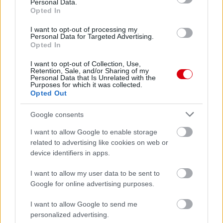
Personal Data.
Opted In
I want to opt-out of processing my
Personal Data for Targeted Advertising.
Opted In
Meccs Center
I want to opt-out of Collection, Use,
Retention, Sale, and/or Sharing of my
Personal Data that Is Unrelated with the
Purposes for which it was collected.
Opted Out
Paris Saint-Germain
vs
Google consents
Manchester United
I want to allow Google to enable storage
Felkészülési szezon 4. mérkőzés
related to advertising like cookies on web or
Nya Ullevi, Göteborg
device identifiers in apps.
2026-08-08 17:00
I want to allow my user data to be sent to
0 nap 4 óra 46 perc 52 másodperc
Google for online advertising purposes.
I want to allow Google to send me
Leeds United
vs
Manchester United
2026-08-12 20:30
personalized advertising.