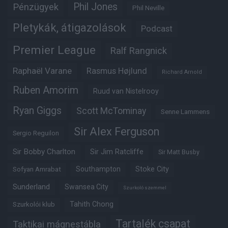
Phil Jones
Pénzügyek
Phil Neville
Pletykák, átigazolások
Podcast
Premier League
Ralf Rangnick
Raphaël Varane
Rasmus Højlund
Richard Arnold
Ruben Amorim
Ruud van Nistelrooy
Ryan Giggs
Scott McTominay
Senne Lammens
Sir Alex Ferguson
Sergio Reguilon
Sir Bobby Charlton
Sir Jim Ratcliffe
Sir Matt Busby
Southampton
Stoke City
Sofyan Amrabat
Sunderland
Swansea City
Szurkoló szemmel
Tahith Chong
Szurkolói klub
Tartalék csapat
Taktikai mágnestábla