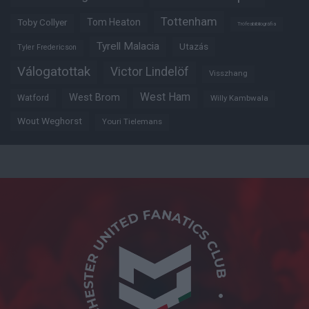
Tottenham
Tom Heaton
Toby Collyer
Trófeabibliográfia
Tyrell Malacia
Utazás
Tyler Fredericson
Válogatottak
Victor Lindelöf
Visszhang
West Ham
West Brom
Watford
Willy Kambwala
Wout Weghorst
Youri Tielemans