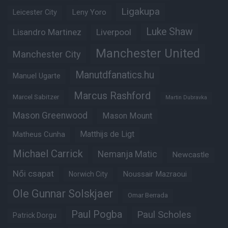
Ligakupa
Leny Yoro
Leicester City
Luke Shaw
Lisandro Martinez
Liverpool
Manchester United
Manchester City
Manutdfanatics.hu
Manuel Ugarte
Marcus Rashford
Marcel Sabitzer
Martin Dubravka
Mason Greenwood
Mason Mount
Matheus Cunha
Matthijs de Ligt
Michael Carrick
Nemanja Matic
Newcastle
Női csapat
Noussair Mazraoui
Norwich City
Ole Gunnar Solskjaer
Omar Berrada
Paul Pogba
Paul Scholes
Patrick Dorgu