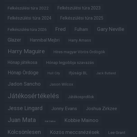
Felkészülési túra 2022
Felkészülési túra 2023
Felkészülési túra 2024
Felkészülési túra 2025
Fred
Gary Neville
Fulham
Felkészülési túra 2026
Glazer
Hannibal Mejbri
Harry Amass
Harry Maguire
Híres magyar Vörös Ördögök
Hónap játékosa
Hónap legjobbja szavazás
Hónap Ördöge
Ifjúsági BL
Hull City
Jack Butland
Jadon Sancho
Jason Wilcox
Játékosértékelés
Játékosprofilok
Jesse Lingard
Jonny Evans
Joshua Zirkzee
Juan Mata
Kobbie Mainoo
Karl Darlow
Kölcsönlesen
Közös meccsnézések
Lee Grant