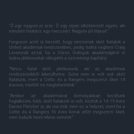
"Õ egy nagyon jó srác. Õ egy olyan elkötelezett egyén, aki
mindent feláldoz egy meccsért. Nagyon jól teljesít."
Ferguson arról is beszélt, hogy nincsenek skót fiatalok a
United akadémiai rendszerében, pedig tudna segíteni Craig
Leveinnak azzal, ha a Vörös Ördögök akadémiájáról is
tudna játékosokat válogatni a szövetségi kapitány.
"Nincs fiatal skót játékosunk, aki az akadémiai
rendszerünkbõl kikerülhetne. Soha nem is volt sok skót
fiatalunk, mert a Celtic és a Rangers megszerzi õket 14
évesen, mielõtt mi megtehetnénk."
"Amikor az akadémiával komolyabban kezdtünk
foglalkozni, több skót fiatalunk is volt, köztük a 14-15 éves
Darren Fletcher is, de ma már nem ez a helyzet, mert ha a
Celtic és a Rangers 16 éves koruk elõtt megszerzi õket,
nem tudunk tenni ellene semmit."