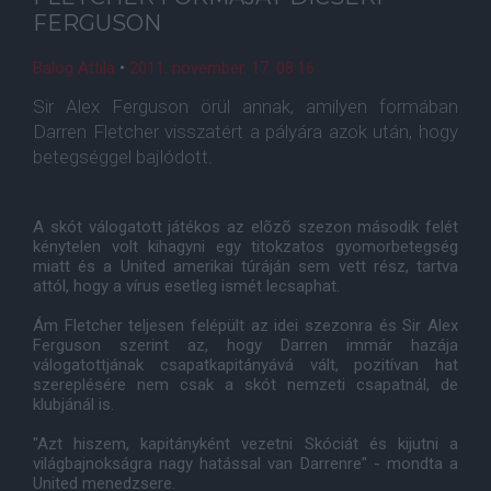
FERGUSON
Balog Attila
•
2011. november. 17. 08:16
Sir Alex Ferguson örül annak, amilyen formában
Darren Fletcher visszatért a pályára azok után, hogy
betegséggel bajlódott.
A skót válogatott játékos az elõzõ szezon második felét
kénytelen volt kihagyni egy titokzatos gyomorbetegség
miatt és a United amerikai túráján sem vett rész, tartva
attól, hogy a vírus esetleg ismét lecsaphat.
Ám Fletcher teljesen felépült az idei szezonra és Sir Alex
Ferguson szerint az, hogy Darren immár hazája
válogatottjának csapatkapitányává vált, pozitívan hat
szereplésére nem csak a skót nemzeti csapatnál, de
klubjánál is.
"Azt hiszem, kapitányként vezetni Skóciát és kijutni a
világbajnokságra nagy hatással van Darrenre" - mondta a
United menedzsere.