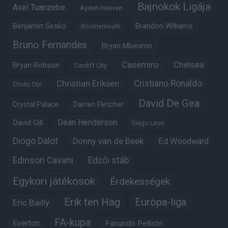
Bajnokok Ligája
Axel Tuanzebe
Ayden Heaven
Benjamin Sesko
Brandon Williams
Bournemouth
Bruno Fernandes
Bryan Mbeumo
Casemiro
Chelsea
Bryan Robson
Cardiff City
Christian Eriksen
Cristiano Ronaldo
Chido Obi
David De Gea
Crystal Palace
Darren Fletcher
Dean Henderson
David Gill
Diego Leon
Diogo Dalot
Donny van de Beek
Ed Woodward
Edinson Cavani
Edzői stáb
Egykori játékosok
Érdekességek
Erik ten Hag
Európa-liga
Eric Bailly
FA-kupa
Everton
Facundo Pellistri