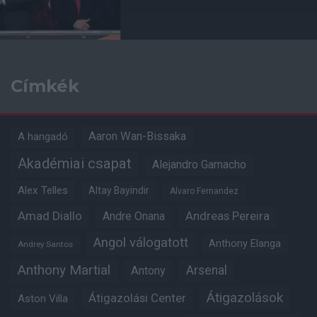
Címkék
Aaron Wan-Bissaka
A hangadó
Akadémiai csapat
Alejandro Garnacho
Alex Telles
Altay Bayindir
Alvaro Fernandez
Amad Diallo
Andre Onana
Andreas Pereira
Angol válogatott
Anthony Elanga
Andrey Santos
Anthony Martial
Arsenal
Antony
Átigazolások
Átigazolási Center
Aston Villa