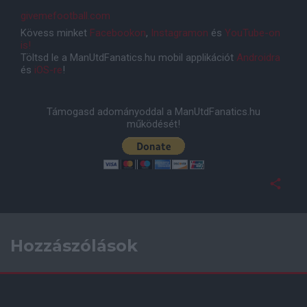
givemefootball.com
Kövess minket
Facebookon
,
Instagramon
és
YouTube-on
is!
Töltsd le a ManUtdFanatics.hu mobil applikációt
Androidra
és
iOS-re
!
Támogasd adományoddal a ManUtdFanatics.hu
működését!
Hozzászólások