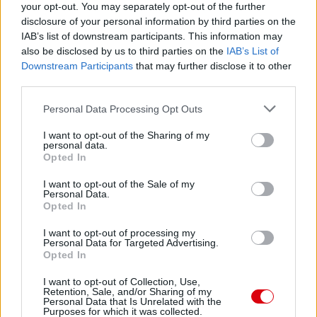
your opt-out. You may separately opt-out of the further
disclosure of your personal information by third parties on the
IAB’s list of downstream participants. This information may
also be disclosed by us to third parties on the
IAB’s List of
Downstream Participants
that may further disclose it to other
third parties.
Please note that this website/app uses one or more Google
Personal Data Processing Opt Outs
services and may gather and store information including but
not limited to your visit or usage behaviour. You may click to
I want to opt-out of the Sharing of my
personal data.
grant or deny consent to Google and its third-party tags to
Opted In
use your data for below specified purposes in below Google
consent section.
I want to opt-out of the Sale of my
Personal Data.
Meccs Center
Opted In
I want to opt-out of processing my
Personal Data for Targeted Advertising.
Opted In
Paris Saint-Germain
vs
Manchester United
I want to opt-out of Collection, Use,
Retention, Sale, and/or Sharing of my
Personal Data that Is Unrelated with the
Purposes for which it was collected.
Felkészülési szezon 4. mérkőzés