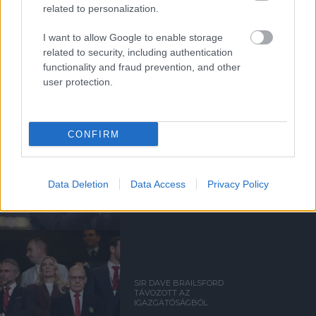
related to personalization.
I want to allow Google to enable storage
Kapcsolódó hírek
related to security, including authentication
functionality and fraud prevention, and other
user protection.
MANCHESTER UNITED
CONFIRM
CARRICKET FOGJA AJÁNLANI
A VEZETŐSÉG RATCLIFFE-
NEK
Data Deletion
Data Access
Privacy Policy
SIR DAVE BRAILSFORD
TÁVOZOTT AZ
IGAZGATÓSÁGBÓL