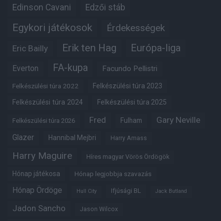
Edinson Cavani
Edzői stáb
Egykori játékosok
Érdekességek
Erik ten Hag
Európa-liga
Eric Bailly
FA-kupa
Everton
Facundo Pellistri
Felkészülési túra 2022
Felkészülési túra 2023
Felkészülési túra 2024
Felkészülési túra 2025
Fred
Gary Neville
Fulham
Felkészülési túra 2026
Glazer
Hannibal Mejbri
Harry Amass
Harry Maguire
Híres magyar Vörös Ördögök
Hónap játékosa
Hónap legjobbja szavazás
Hónap Ördöge
Ifjúsági BL
Hull City
Jack Butland
Jadon Sancho
Jason Wilcox