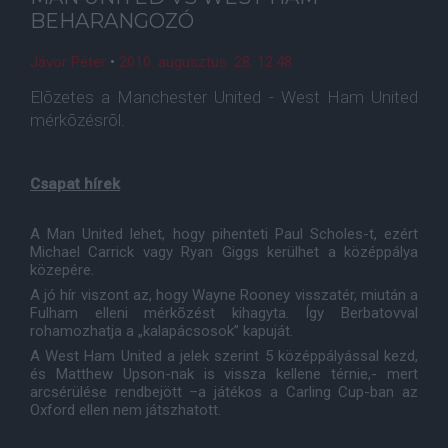
BEHARANGOZÓ
Jávor Péter
•
2010. augusztus. 28. 12:48
Elõzetes a Manchester United - West Ham United
mérkõzésrõl.
Csapat hírek
A Man United lehet, hogy pihenteti Paul Scholes-t, ezért
Michael Carrick vagy Ryan Giggs kerülhet a középpálya
közepére.
A jó hír viszont az, hogy Wayne Rooney visszatér, miután a
Fulham elleni mérkõzést kihagyta. Így Berbatovval
rohamozhatja a „kalapácsosok” kapuját.
A West Ham United a jelek szerint 5 középpályással kezd,
és Matthew Upson-nak is vissza kellene térnie,- mert
arcsérülése rendbejött –a játékos a Carling Cup-ban az
Oxford ellen nem játszhatott.