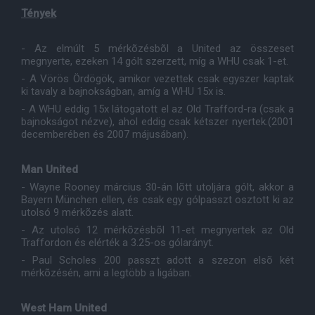
Tények
- Az elmúlt 5 mérkõzésbõl a United az összeset
megnyerte, ezeken 14 gólt szerzett, míg a WHU csak 1-et.
- A Vörös Ördögök, amikor vezettek csak egyszer kaptak
ki tavaly a bajnokságban, amíg a WHU 15x is.
- A WHU eddig 15x látogatott el az Old Trafford-ra (csak a
bajnokságot nézve), ahol eddig csak kétszer nyertek.(2001
decemberében és 2007 májusában).
Man United
- Wayne Rooney március 30-án lõtt utoljára gólt, akkor a
Bayern München ellen, és csak egy gólpasszt osztott ki az
utolsó 9 mérkõzés alatt.
- Az utolsó 12 mérkõzésbõl 11-et megnyertek az Old
Traffordon és elérték a 3.25-os gólarányt.
- Paul Scholes 200 passzt adott a szezon elsõ két
mérkõzésén, ami a legtöbb a ligában.
West Ham United