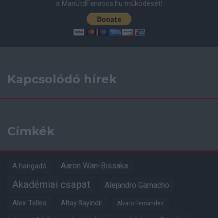
a ManUtdFanatics.hu működését!
Kapcsolódó hírek
Címkék
Aaron Wan-Bissaka
A hangadó
Akadémiai csapat
Alejandro Garnacho
Alex Telles
Altay Bayindir
Alvaro Fernandez