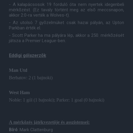
- A kalapácsosok 19 forduló óta nem nyertek idegenbeli
mérkõzést. (Ez tavaly történt meg az elsõ meccsnapon,
akkor 2:0-ra verték a Wolves-t).
- Az utolsó 7 gyõzelmüket csak hazai pályán, az Upton
Parkban érték el.
- Scott Parker ha ma pályára lép, akkor a 250. mérkõzését
játsza a Premier League-ben.
Eddigi gólszerzõk
Man Utd
Berbatov: 2 (1 bajnoki)
West Ham
Noble: 1 gól (1 bajnoki); Parker: 1 goal (0 bajnoki)
A mérkõzés játékvezetõje és asszistensei:
Bíró
: Mark Clattenburg