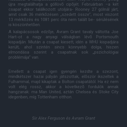
újra megtalálhatja a góllövõ cipõjét. Februárban –a két
csapat ekkor találkozott utoljára- Rooney 27 gólnál járt,
amit csak 36 mérkõzésen „szedett össze”, most viszont
13 mérkõzés és 1081 perc óta nem talált be- sérülésének
is köszönhetõen.
A kalapácsosok edzõje, Avram Grant tavaly váltotta Joe
Hart-ot a nagy anyagi válságban lévõ Portsmouth
kispadján. Miután a csapat kiesett, idén a WHU kispadjára
került, ahol szintén sincs könnyebb dolga, hiszen
elmondása szerint a csapatnak sok „pszichológiai
problémája” van.
Emellett a csapat igen gyengén kezdte a szezont,
mindkétszer hazai pályán játszottak, elõször ikszeltek a
Fulhammal, majd kikaptak a Bolton csapatától. Ha ez nem
volt elég rossz, akkor a következõ fordulók annak
hangzanak: ma Man United, aztán Chelsea és Stoke City
idegenben, míg Tottenham otthon.
Sir Alex Ferguson és Avram Grant