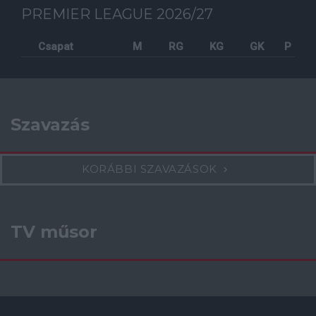
PREMIER LEAGUE 2026/27
Csapat
M
RG
KG
GK
P
Szavazás
KORÁBBI SZAVAZÁSOK
TV műsor