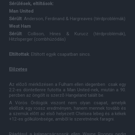
Sérülések, eltiltások:
Man United
Sérült
: Anderson, Ferdinand & Hargreaves (térdproblémák)
West Ham
Sérült
: Collison, Hines & Kurucz (térdproblémák),
Hitzlsperger (combhúzódás)
Eltiltottak
: Eltiltott egyik csapatban sincs.
Elõzetes
Az elõzõ mérkõzésen a Fulham ellen idegenben
csak egy
2:2-es döntetlenre futotta a Man United-nek, miután a 90.
percben az öngólt is szerzõ Hangeland talált be.
A Vörös Ördögök viszont nem olyan csapat, amelyik
elidõzik egy rossz eredményen, hanem mennek tovább és
a szemük elõtt az elsõ helyezett Chelsea lebeg és a kékek
+12-es gólkülönbsége, amibõl le szeretnének faragni.
Ráadásul a kalapacsácsosok ellen Wayne Rooney pedig