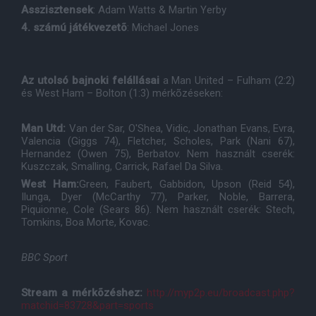
Asszisztensek
: Adam Watts & Martin Yerby
4. számú játékvezetõ
: Michael Jones
Az utolsó bajnoki felállásai
a Man United – Fulham (2:2)
és West Ham – Bolton (1:3) mérkõzéseken:
Man Utd:
Van der Sar, O'Shea, Vidic, Jonathan Evans, Evra,
Valencia (Giggs 74), Fletcher, Scholes, Park (Nani 67),
Hernandez (Owen 75), Berbatov. Nem használt cserék:
Kuszczak, Smalling, Carrick, Rafael Da Silva.
West Ham:
Green, Faubert, Gabbidon, Upson (Reid 54),
Ilunga, Dyer (McCarthy 77), Parker, Noble, Barrera,
Piquionne, Cole (Sears 86). Nem használt cserék: Stech,
Tomkins, Boa Morte, Kovac.
BBC Sport
Stream a mérkõzéshez:
http://myp2p.eu/broadcast.php?
matchid=83728&part=sports