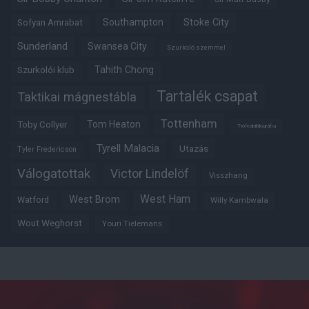
Southampton
Stoke City
Sofyan Amrabat
Sunderland
Swansea City
Szurkoló szemmel
Tahith Chong
Szurkolói klub
Tartalék csapat
Taktikai mágnestábla
Tottenham
Tom Heaton
Toby Collyer
Trófeabibliográfia
Tyrell Malacia
Utazás
Tyler Fredericson
Válogatottak
Victor Lindelöf
Visszhang
West Ham
West Brom
Watford
Willy Kambwala
Wout Weghorst
Youri Tielemans