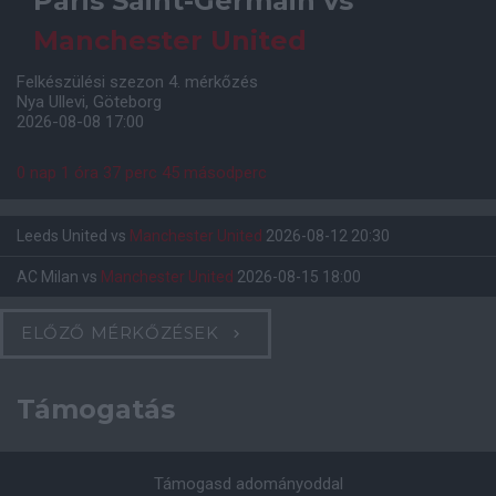
Paris Saint-Germain
vs
Manchester United
Felkészülési szezon 4. mérkőzés
Nya Ullevi, Göteborg
2026-08-08 17:00
0 nap 1 óra 37 perc 44 másodperc
Leeds United
vs
Manchester United
2026-08-12 20:30
AC Milan
vs
Manchester United
2026-08-15 18:00
ELŐZŐ MÉRKŐZÉSEK
Támogatás
Támogasd adományoddal