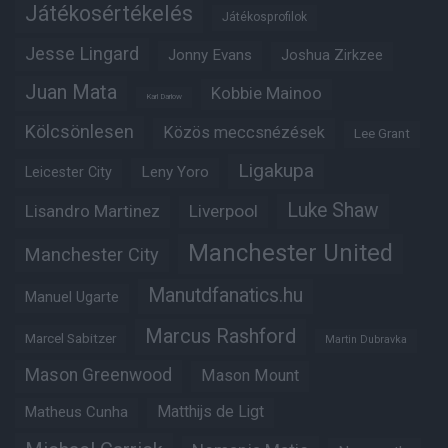
Játékosértékelés
Játékosprofilok
Jesse Lingard
Jonny Evans
Joshua Zirkzee
Juan Mata
Kobbie Mainoo
Karl Darlow
Kölcsönlesen
Közös meccsnézések
Lee Grant
Ligakupa
Leny Yoro
Leicester City
Luke Shaw
Lisandro Martinez
Liverpool
Manchester United
Manchester City
Manutdfanatics.hu
Manuel Ugarte
Marcus Rashford
Marcel Sabitzer
Martin Dubravka
Mason Greenwood
Mason Mount
Matheus Cunha
Matthijs de Ligt