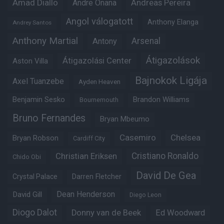
Amad Diallo
Andre Onana
Andreas Pereira
Angol válogatott
Anthony Elanga
Andrey Santos
Anthony Martial
Arsenal
Antony
Átigazolások
Átigazolási Center
Aston Villa
Bajnokok Ligája
Axel Tuanzebe
Ayden Heaven
Benjamin Sesko
Brandon Williams
Bournemouth
Bruno Fernandes
Bryan Mbeumo
Casemiro
Chelsea
Bryan Robson
Cardiff City
Christian Eriksen
Cristiano Ronaldo
Chido Obi
David De Gea
Crystal Palace
Darren Fletcher
Dean Henderson
David Gill
Diego Leon
Diogo Dalot
Donny van de Beek
Ed Woodward