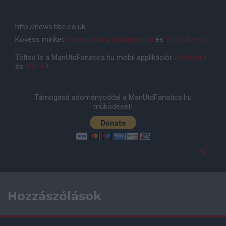
http://news.bbc.co.uk
Kövess minket
Facebookon
,
Instagramon
és
YouTube-on
is!
Töltsd le a ManUtdFanatics.hu mobil applikációt
Androidra
és
iOS-re
!
Támogasd adományoddal a ManUtdFanatics.hu
működését!
Hozzászólások