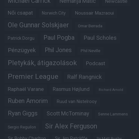
Michael Carrick
Nemanja Matic
Newcastle
Női csapat
Noussair Mazraoui
Norwich City
Ole Gunnar Solskjaer
Omar Berrada
Paul Pogba
Paul Scholes
Patrick Dorgu
Phil Jones
Pénzügyek
Phil Neville
Pletykák, átigazolások
Podcast
Premier League
Ralf Rangnick
Raphaël Varane
Rasmus Højlund
Richard Arnold
Ruben Amorim
Ruud van Nistelrooy
Ryan Giggs
Scott McTominay
Senne Lammens
Sir Alex Ferguson
Sergio Reguilon
Sir Bobby Charlton
Sir Jim Ratcliffe
Sir Matt Busby