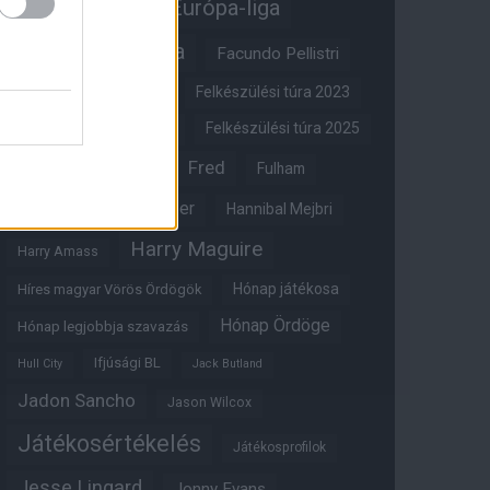
Erik ten Hag
Európa-liga
FA-kupa
Everton
Facundo Pellistri
Felkészülési túra 2022
Felkészülési túra 2023
Felkészülési túra 2024
Felkészülési túra 2025
Fred
Fulham
Felkészülési túra 2026
Gary Neville
Glazer
Hannibal Mejbri
Harry Maguire
Harry Amass
Hónap játékosa
Híres magyar Vörös Ördögök
Hónap Ördöge
Hónap legjobbja szavazás
Ifjúsági BL
Hull City
Jack Butland
Jadon Sancho
Jason Wilcox
Játékosértékelés
Játékosprofilok
Jesse Lingard
Jonny Evans