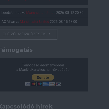
Leeds United
vs
Manchester United
2026-08-12 20:30
AC Milan
vs
Manchester United
2026-08-15 18:00
ELŐZŐ MÉRKŐZÉSEK
Támogatás
Támogasd adományoddal
a ManUtdFanatics.hu működését!
Kapcsolódó hírek