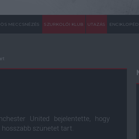
ÖS MECCSNÉZÉS
SZURKOLÓI KLUB
UTAZÁS
ENCIKLOPÉD
art
chester United bejelentette, hogy
 hosszabb szünetet tart.