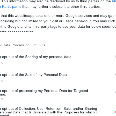
. This information may also be disclosed by us to third parties on the
IA
Participants
that may further disclose it to other third parties.
 that this website/app uses one or more Google services and may gath
including but not limited to your visit or usage behaviour. You may click 
 to Google and its third-party tags to use your data for below specifi
ogle consent section.
l Data Processing Opt Outs
o opt-out of the Sharing of my personal data.
In
o opt-out of the Sale of my Personal Data.
In
to opt-out of processing my Personal Data for Targeted
ing.
In
o opt-out of Collection, Use, Retention, Sale, and/or Sharing
ersonal Data that Is Unrelated with the Purposes for which it
lected.