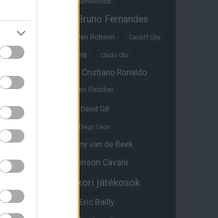
Benjamin Sesko
Bournemouth
Bruno Fernandes
Brandon Williams
Bryan Mbeumo
Bryan Robson
Cardiff City
Casemiro
Chelsea
Chido Obi
Christian Eriksen
Cristiano Ronaldo
Crystal Palace
Darren Fletcher
David De Gea
David Gill
Dean Henderson
Diego Leon
Diogo Dalot
Donny van de Beek
Edinson Cavani
Ed Woodward
Egykori játékosok
Edzői stáb
Érdekességek
Eric Bailly