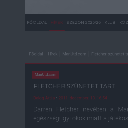
FŐOLDAL
HÍREK
SZEZON 2025/26
KLUB
KÖZ
Főoldal
Hírek
ManUtd.com
Fletcher szünetet t
ManUtd.com
FLETCHER SZÜNETET TART
Balog Attila
•
2011. december. 13. 16:54
Darren Fletcher nevében a Man
egészségügyi okok miatt a játékos