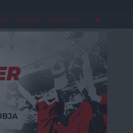
ldal
Regisztráció
Elfelejtett jelszó