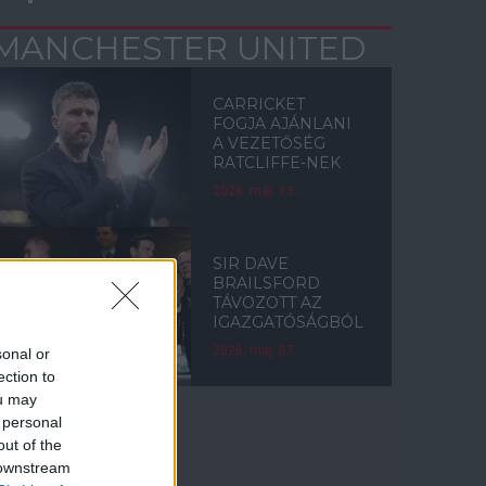
MANCHESTER UNITED
CARRICKET
FOGJA AJÁNLANI
A VEZETŐSÉG
RATCLIFFE-NEK
2026. máj. 13.
SIR DAVE
BRAILSFORD
TÁVOZOTT AZ
IGAZGATÓSÁGBÓL
2026. máj. 07.
sonal or
ection to
ou may
 personal
out of the
Címkék
 downstream