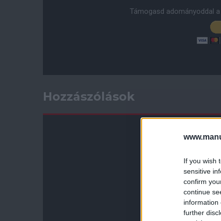
Támogasd adományoddal a 
Hozzászólások
www.manut
If you wish 
sensitive in
confirm you
continue se
information 
further disc