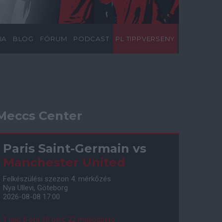
IA
BLOG
FÓRUM
PODCAST
PL TIPPVERSENY
Meccs Center
Paris Saint-Germain
vs
Manchester United
Felkészülési szezon 4. mérkőzés
Nya Ullevi, Göteborg
2026-08-08 17:00
1 nap 5 óra 10 perc 21 másodperc