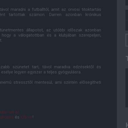
vol maradni a futballtól, amit az orvosi titoktartás
ként tartottak számon. Darren azonban krónikus
 tünetmentes állapotot, az utóbbi idõszak azonban
hogy a válogatottban és a klubjában szerepeljen,
t.
zabb szünetet tart, távol maradva edzésektõl és
sélye legyen egyszer a teljes gyógyulásra.
nnemû stressztõl mentesül, ami szintén elõsegítheti
ube-on is!
droidra
és
iOS-re
!