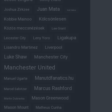
Juan Mata
Joshua Zirkzee
Karl Darlow
Kölcsönlesen
Kobbie Mainoo
Közös meccsnézések
Lee Grant
Ligakupa
Leny Yoro
Leicester City
Lisandro Martinez
Liverpool
Luke Shaw
Manchester City
Manchester United
Manutdfanatics.hu
Manuel Ugarte
Marcus Rashford
Marcel Sabitzer
Mason Greenwood
Martin Dubravka
Mason Mount
Matheus Cunha