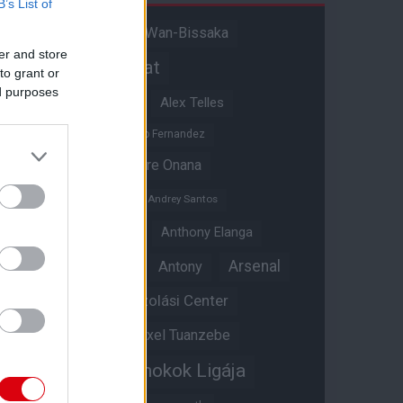
B’s List of
Aaron Wan-Bissaka
A hangadó
er and store
Akadémiai csapat
to grant or
ed purposes
Alejandro Garnacho
Alex Telles
Altay Bayindir
Alvaro Fernandez
Amad Diallo
Andre Onana
Andreas Pereira
Andrey Santos
Angol válogatott
Anthony Elanga
Anthony Martial
Arsenal
Antony
Átigazolási Center
Aston Villa
Átigazolások
Axel Tuanzebe
Bajnokok Ligája
Ayden Heaven