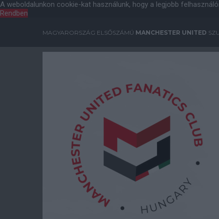
A weboldalunkon cookie-kat használunk, hogy a legjobb felhasználó
Rendben
MAGYARORSZÁG ELSŐSZÁMÚ
MANCHESTER UNITED
SZU