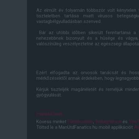
Az elmúlt év folyamán többször volt kénytelen tá
tiszteletben tartása miatt vírusos betegség
vastagbélgyulladásban szenved.
Bár az utóbbi idõben sikerült fenntartania a
nehezebbnek bizonyult és a hûsége és vágya, 
valószínûleg veszélyeztetné az egészségi állapotá
Ezért elfogadta az orvosok tanácsát és hoss
mérkõzésektõl annak érdekében, hogy legnagyobb e
Kérjük tiszteljék magánéletét és reméljük minde
gyógyulását.
manutd.com
Kövess minket
Facebookon
,
Instagramon
és
YouT
Töltsd le a ManUtdFanatics.hu mobil applikációt
An