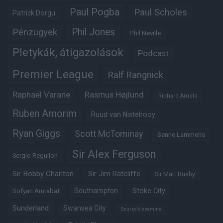
Paul Pogba
Paul Scholes
Patrick Dorgu
Phil Jones
Pénzügyek
Phil Neville
Pletykák, átigazolások
Podcast
Premier League
Ralf Rangnick
Raphaël Varane
Rasmus Højlund
Richard Arnold
Ruben Amorim
Ruud van Nistelrooy
Ryan Giggs
Scott McTominay
Senne Lammens
Sir Alex Ferguson
Sergio Reguilon
Sir Bobby Charlton
Sir Jim Ratcliffe
Sir Matt Busby
Southampton
Stoke City
Sofyan Amrabat
Sunderland
Swansea City
Szurkoló szemmel