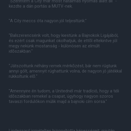
"Szerintem a City már most hatalmas nyomás alatt áll" -
kezdte a dán portás a MUTV-nek.
"A City meccs óta nagyon jól teljesítünk."
"Balszerencsénk volt, hogy kiestünk a Bajnokok Ligájából,
és ezért csak magunkat okolhatjuk, de ettõl eltekintve jól
megy nekünk mostanság - különösen az elmúlt
idõszakban."
"Játszottunk néhány remek mérkõzést; bár nem rúgtunk
annyi gólt, amennyit rúghattunk volna, de nagyon jó játékkal
rukkoltunk elõ."
"Amennyire én tudom, a Unitednél már tradíció, hogy a téli
idõszakban remekel a csapat, úgyhogy nagyon szoros
tavaszi fordulókon múlik majd a bajnoki cím sorsa."
Lindegaard ismételten bizonyította képességeit, miután