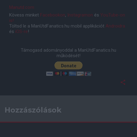
Manutd.com
Kövess minket
Facebookon
,
Instagramon
és
YouTube-on
is!
Töltsd le a ManUtdFanatics.hu mobil applikációt
Androidra
és
iOS-re
!
Támogasd adományoddal a ManUtdFanatics.hu
működését!
Hozzászólások