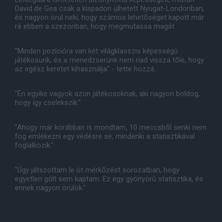
David de Gea csak a kispadon ülhetett Nyugat-Londonban,
és nagyon örül neki, hogy számos lehetõséget kapott már
rá ebben a szezonban, hogy megmutassa magát.
"Minden pozícióra van két világklasszis képességû
játékosunk, és a menedzserünk nem riad vissza tõle, hogy
az egész keretet kihasználja" - tette hozzá.
"Én egyike vagyok azon játékosoknak, aki nagyon boldog,
hogy így cselekszik."
"Ahogy már korábban is mondtam, 10 meccsbõl senki nem
fog emlékezni egy védésre se; mindenki a statisztikával
foglalkozik."
"Úgy játszottam le öt mérkõzést sorozatban, hogy
egyetlen gólt sem kaptam. Ez egy gyönyörû statisztika, és
ennek nagyon örülök."