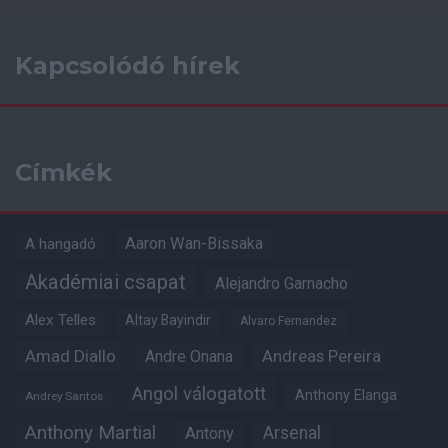
Kapcsolódó hírek
Címkék
Aaron Wan-Bissaka
A hangadó
Akadémiai csapat
Alejandro Garnacho
Alex Telles
Altay Bayindir
Alvaro Fernandez
Amad Diallo
Andre Onana
Andreas Pereira
Angol válogatott
Anthony Elanga
Andrey Santos
Anthony Martial
Arsenal
Antony