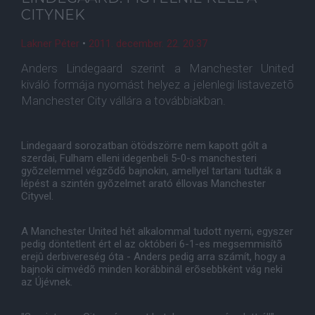
CITYNEK
Lakner Péter
•
2011. december. 22. 20:37
Anders Lindegaard szerint a Manchester United
kiváló formája nyomást helyez a jelenlegi listavezetõ
Manchester City vállára a továbbiakban.
Lindegaard sorozatban ötödszörre nem kapott gólt a
szerdai, Fulham elleni idegenbeli 5-0-s manchesteri
gyõzelemmel végzõdõ bajnokin, amellyel tartani tudták a
lépést a szintén gyõzelmet arató éllovas Manchester
Cityvel.
A Manchester United hét alkalommal tudott nyerni, egyszer
pedig döntetlent ért el az októberi 6-1-es megsemmisítõ
erejû derbivereség óta - Anders pedig arra számít, hogy a
bajnoki címvédõ minden korábbinál erõsebbként vág neki
az Újévnek.