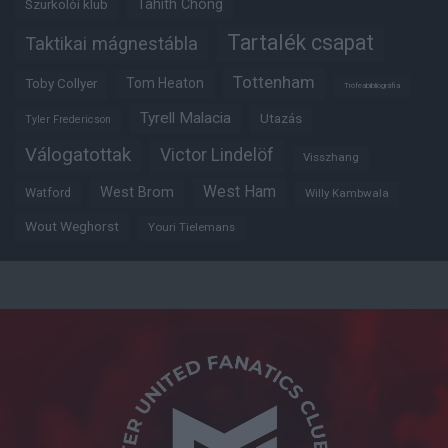
Tahith Chong
Szurkolói klub
Tartalék csapat
Taktikai mágnestábla
Tottenham
Tom Heaton
Toby Collyer
Trófeabibliográfia
Tyrell Malacia
Utazás
Tyler Fredericson
Válogatottak
Victor Lindelöf
Visszhang
West Ham
West Brom
Watford
Willy Kambwala
Wout Weghorst
Youri Tielemans