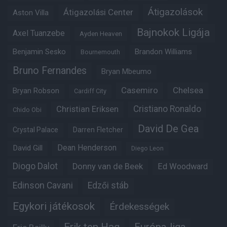
Átigazolások
Átigazolási Center
Aston Villa
Bajnokok Ligája
Axel Tuanzebe
Ayden Heaven
Benjamin Sesko
Brandon Williams
Bournemouth
Bruno Fernandes
Bryan Mbeumo
Casemiro
Chelsea
Bryan Robson
Cardiff City
Christian Eriksen
Cristiano Ronaldo
Chido Obi
David De Gea
Crystal Palace
Darren Fletcher
Dean Henderson
David Gill
Diego Leon
Diogo Dalot
Donny van de Beek
Ed Woodward
Edinson Cavani
Edzői stáb
Egykori játékosok
Érdekességek