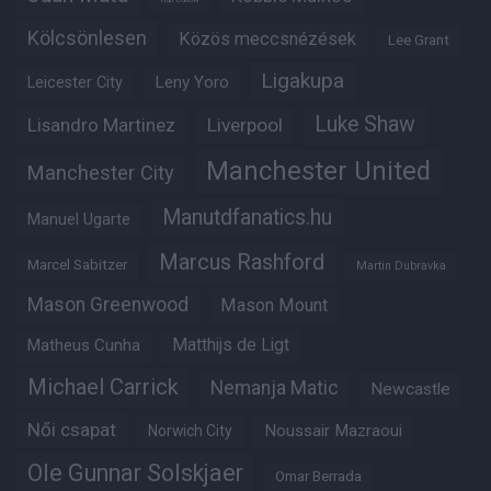
Kölcsönlesen
Közös meccsnézések
Lee Grant
Ligakupa
Leny Yoro
Leicester City
Luke Shaw
Lisandro Martinez
Liverpool
Manchester United
Manchester City
Manutdfanatics.hu
Manuel Ugarte
Marcus Rashford
Marcel Sabitzer
Martin Dubravka
Mason Greenwood
Mason Mount
Matheus Cunha
Matthijs de Ligt
Michael Carrick
Nemanja Matic
Newcastle
Női csapat
Noussair Mazraoui
Norwich City
Ole Gunnar Solskjaer
Omar Berrada