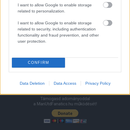
Nya Ullevi, Göteborg
I want to allow Google to enable storage
2026-08-08 17:00
related to personalization.
I want to allow Google to enable storage
related to security, including authentication
Leeds United
vs
Manchester United
2026-08-12 20:30
functionality and fraud prevention, and other
user protection.
AC Milan
vs
Manchester United
2026-08-15 18:00
ELŐZŐ MÉRKŐZÉSEK
CONFIRM
Támogatás
Data Deletion
Data Access
Privacy Policy
Támogasd adományoddal
a ManUtdFanatics.hu működését!