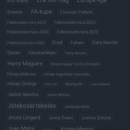
Erik ten Hag
Európa-liga
Eric Bailly
FA-kupa
Everton
Facundo Pellistri
Felkészülési túra 2022
Felkészülési túra 2023
Felkészülési túra 2024
Felkészülési túra 2025
Fred
Gary Neville
Fulham
Felkészülési túra 2026
Glazer
Hannibal Mejbri
Harry Amass
Harry Maguire
Híres magyar Vörös Ördögök
Hónap játékosa
Hónap legjobbja szavazás
Hónap Ördöge
Ifjúsági BL
Hull City
Jack Butland
Jadon Sancho
Jason Wilcox
Játékosértékelés
Játékosprofilok
Jesse Lingard
Jonny Evans
Joshua Zirkzee
Juan Mata
Kobbie Mainoo
Karl Darlow