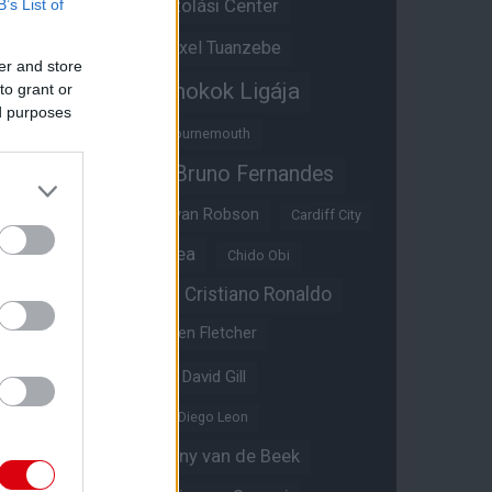
Átigazolási Center
B’s List of
Aston Villa
Átigazolások
Axel Tuanzebe
er and store
Bajnokok Ligája
to grant or
Ayden Heaven
ed purposes
Benjamin Sesko
Bournemouth
Bruno Fernandes
Brandon Williams
Bryan Mbeumo
Bryan Robson
Cardiff City
Casemiro
Chelsea
Chido Obi
Christian Eriksen
Cristiano Ronaldo
Crystal Palace
Darren Fletcher
David De Gea
David Gill
Dean Henderson
Diego Leon
Diogo Dalot
Donny van de Beek