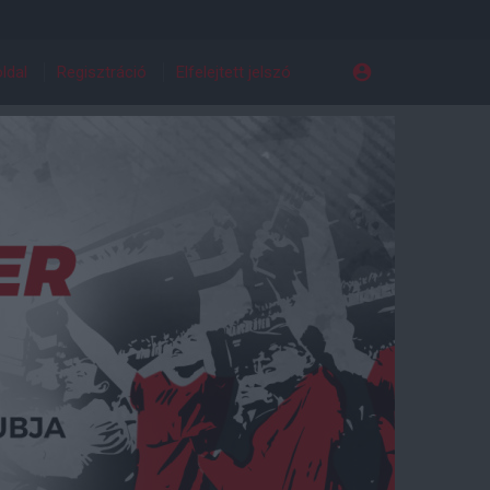
ldal
Regisztráció
Elfelejtett jelszó