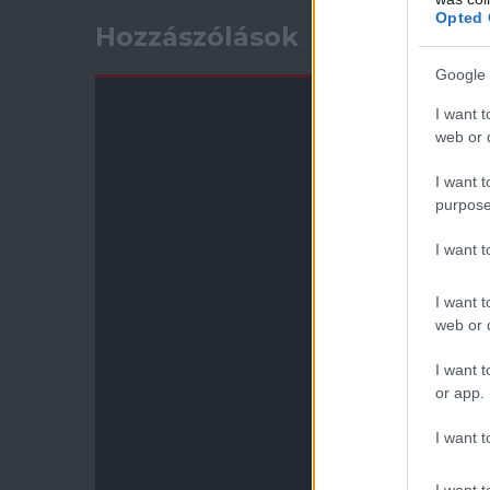
Opted 
Hozzászólások
Google 
I want t
web or d
I want t
purpose
I want 
I want t
web or d
I want t
or app.
I want t
I want t