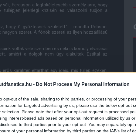
 véli, Ferguson a legtökéletesebb személy arra, hogy
úllépjen jelenlegi krízisén és válaszolni tudjon a
z, hogy õ gyõztesnek született." - mondta Robson.
x nagyon szeret. A fõnök szereti az ilyen hozzáállású
ásaink voltak vele szemben és neki is komoly elvárásai
ett, amiért a dolgok nem úgy alakultak. Ezáltal az
erõs karakter, eltarthat egy ideig, míg túllép ezeken.
olog nem áll fenn, hogy Wayne ne térne vissza remek
dfanatics.hu -
Do Not Process My Personal Information
at, ez minden csatárral elõfordul. Ezek pedig arra
megtalálja minél hamarabb a jó formáját. Csak idõ
to opt-out of the sale, sharing to third parties, or processing of your per
gatottban is."
formation for targeted advertising by us, please use the below opt-out s
r selection. Please note that after your opt-out request is processed y
fog neki. Támogatni, ösztönözni fogja õt és a United
eing interest-based ads based on personal information utilized by us or
 tudják min megy keresztül. Sir Alex gondoskodni fog
disclosed to third parties prior to your opt-out. You may separately opt-
 újból és csak a futballra koncentrálhasson Rooney.
ert ezt már megtanulta a csatár és ez az, ami számít
losure of your personal information by third parties on the IAB’s list of