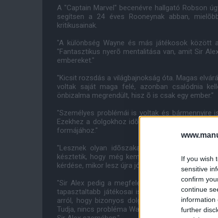
A "Captain Marvel" becenévre hallgató Robson úgy
segítsen a 24 éves Rooneynak abban, mielõbb t
kritikusainak.
"A különbség Wayne és más játékosok között a
"Fantasztikus nyerõ mentalitása van, amit Sir Ale
embereket."
"Kicsit rozsdás a világbajnokság óta. Magas elvár
voltak saját maga felé, azonban csalódnia kell
önbizalma megrendült, hisz õ is csak egy ember."
"Személyes problémái is voltak és bármennyire is 
Ezekhez a dolgokhoz idõ kell, de semmi olyan d
formájához."
www.manut
"Lesznek olyan idõszakai, mikor nem rúg gólok
késztetik, hogy még keményebben dolgozzon és 
If you wish 
kérdése, mikor lesz újra jó a Unitedben is és a válo
sensitive in
confirm you
"Sir Alex pedig a megfelelõ ember, aki segíteni 
continue se
tapasztaltabb játékosai is segítenek neki, mert
information 
arról, hogy bizonyos dolgok ne történjenek meg
Tudja, nincs probléma Wayne gyõzni akarásával, m
further disc