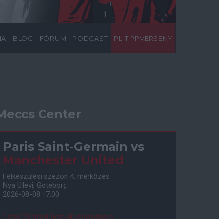
IA
BLOG
FÓRUM
PODCAST
PL TIPPVERSENY
Meccs Center
Paris Saint-Germain
vs
Manchester United
Felkészülési szezon 4. mérkőzés
Nya Ullevi, Göteborg
2026-08-08 17:00
1 nap 20 óra 8 perc 39 másodperc