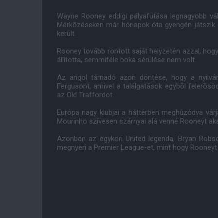
Wayne Rooney eddigi pályafutása legnagyobb vál
Mérkõzéseken már hónapok óta gyengén játszik é
került.
Rooney tovább rontott saját helyzetén azzal, ho
állította, semmiféle boka sérülése nem volt.
Az angol támadó azon döntése, hogy a nyilváno
Fergusont, amivel a találgatások egybõl felerõsö
az Old Traffordot.
Európa nagy klubjai a háttérben meghúzódva vár
Mourinho szívesen szárnyai alá venné Rooneyt aká
Azonban az egykori United legenda, Bryan Robso
megnyeri a Premier League-et, mint hogy Rooneyt 