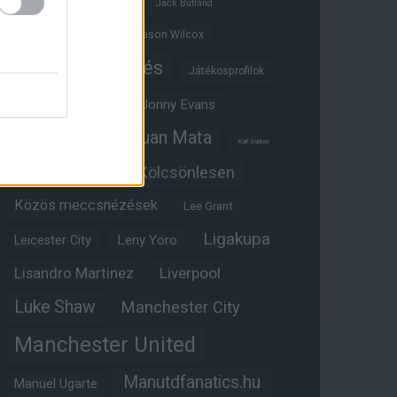
Ifjúsági BL
Hull City
Jack Butland
Jadon Sancho
Jason Wilcox
Játékosértékelés
Játékosprofilok
Jesse Lingard
Jonny Evans
Juan Mata
Joshua Zirkzee
Karl Darlow
Kölcsönlesen
Kobbie Mainoo
Közös meccsnézések
Lee Grant
Ligakupa
Leny Yoro
Leicester City
Lisandro Martinez
Liverpool
Luke Shaw
Manchester City
Manchester United
Manutdfanatics.hu
Manuel Ugarte