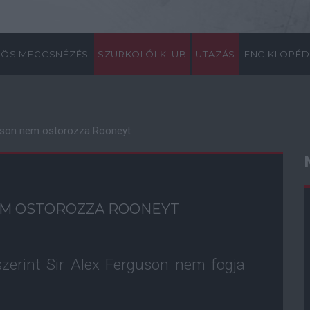
ÖS MECCSNÉZÉS
SZURKOLÓI KLUB
UTAZÁS
ENCIKLOPÉD
uson nem ostorozza Rooneyt
EM OSTOROZZA ROONEYT
zerint Sir Alex Ferguson nem fogja