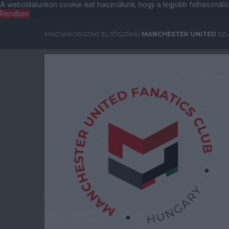
A weboldalunkon cookie-kat használunk, hogy a legjobb felhasználó
Rendben
MAGYARORSZÁG ELSŐSZÁMÚ
MANCHESTER UNITED
SZU