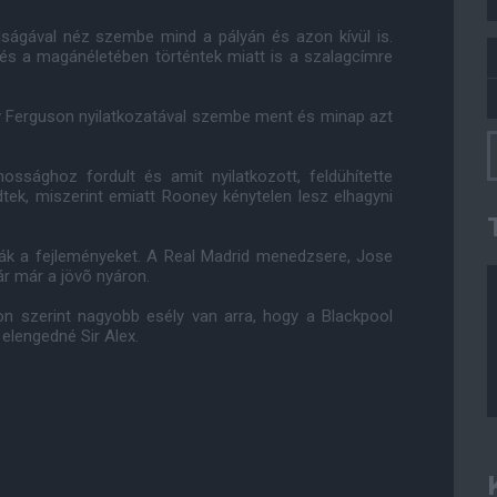
ságával néz szembe mind a pályán és azon kívül is.
s a magánéletében történtek miatt is a szalagcímre
gy Ferguson nyilatkozatával szembe ment és minap azt
ssághoz fordult és amit nyilatkozott, feldühítette
dtek, miszerint emiatt Rooney kénytelen lesz elhagyni
ják a fejleményeket. A Real Madrid menedzsere, Jose
r már a jövõ nyáron.
n szerint nagyobb esély van arra, hogy a Blackpool
elengedné Sir Alex.