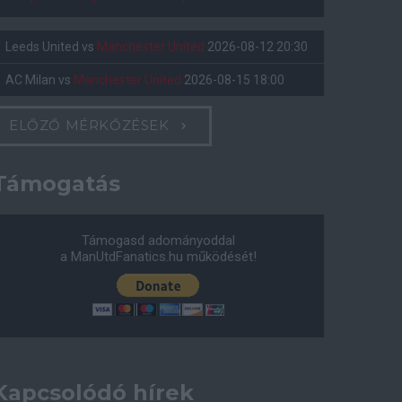
Leeds United
vs
Manchester United
2026-08-12 20:30
AC Milan
vs
Manchester United
2026-08-15 18:00
ELŐZŐ MÉRKŐZÉSEK
Támogatás
Támogasd adományoddal
a ManUtdFanatics.hu működését!
Kapcsolódó hírek