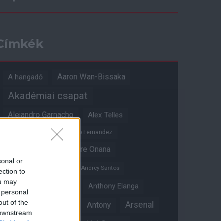
Címkék
Aaron Wan-Bissaka
A hangadó
Akadémiai csapat
Alejandro Garnacho
Alex Telles
Altay Bayindir
Alvaro Fernandez
Amad Diallo
Andre Onana
sonal or
Andreas Pereira
Andrey Santos
ection to
ou may
Angol válogatott
Anthony Elanga
 personal
out of the
Anthony Martial
Arsenal
Antony
 downstream