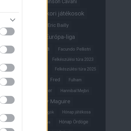
Edinson Cavani
Ed Woodward
Egykori játékosok
Edzői stáb
Érdekességek
Eric Bailly
Erik ten Hag
Európa-liga
FA-kupa
Everton
Facundo Pellistri
Felkészülési túra 2022
Felkészülési túra 2023
Felkészülési túra 2024
Felkészülési túra 2025
Fred
Fulham
Felkészülési túra 2026
Gary Neville
Glazer
Hannibal Mejbri
Harry Maguire
Harry Amass
Hónap játékosa
Híres magyar Vörös Ördögök
Hónap Ördöge
Hónap legjobbja szavazás