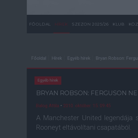
FŐOLDAL
HÍREK
SZEZON 2025/26
KLUB
KÖZ
Főoldal
Hírek
Egyéb hírek
Bryan Robson: Ferg
Egyéb hírek
BRYAN ROBSON: FERGUSON N
Balog Attila
•
2010. október. 15. 09:45
A Manchester United legendája s
Rooneyt eltávolítani csapatából.