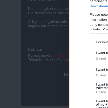
Sir Alex szemében."
participants
Downstream 
Robson egykori csapattársa, Lee Sharpe áldozata 
Old Traffordról az állandó pályán kívüli bohóckodás
Please note
information 
A legenda figyelmeztette Rooneyt: Mindenkinek fél
deny consent
nagyon félelmetes dolog."
in below Go
Persona
Daily Star
I want t
Kövess minket
Facebookon
,
Instagramon
és
YouT
Opted 
Töltsd le a ManUtdFanatics.hu mobil applikációt
An
I want t
Támogasd adományoddal a 
Opted 
I want 
Advertis
Opted 
I want t
of my P
was col