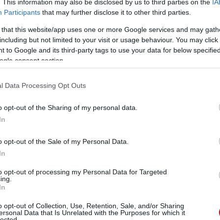
. This information may also be disclosed by us to third parties on the
IA
Participants
that may further disclose it to other third parties.
lett Ferguson haragjának, amikor 1996-ban kitették az
ai miatt.
 that this website/app uses one or more Google services and may gath
including but not limited to your visit or usage behaviour. You may click 
nie kell, ha Sir Alex Ferguson elveszti önuralmát. Ez
 to Google and its third-party tags to use your data for below specifi
ogle consent section.
l Data Processing Opt Outs
o opt-out of the Sharing of my personal data.
ube-on is!
In
droidra
és
iOS-re
!
o opt-out of the Sale of my Personal Data.
ManUtdFanatics.hu működését!
In
to opt-out of processing my Personal Data for Targeted
ing.
In
o opt-out of Collection, Use, Retention, Sale, and/or Sharing
ersonal Data that Is Unrelated with the Purposes for which it
lected.