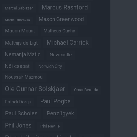
Marcus Rashford
Marcel Sabitzer
Mason Greenwood
Martin Dubravka
Mason Mount
Matheus Cunha
Michael Carrick
Matthijs de Ligt
Nemanja Matic
Newcastle
Női csapat
Norwich City
Noussair Mazraoui
Ole Gunnar Solskjaer
Omar Berrada
Paul Pogba
Patrick Dorgu
Paul Scholes
Pénzügyek
Phil Jones
Phil Neville