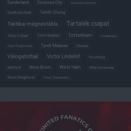
Sunderland
Swansea City
Szurkoló szemmel
Tahith Chong
Szurkolói klub
Tartalék csapat
Taktikai mágnestábla
Tottenham
Tom Heaton
Toby Collyer
Trófeabibliográfia
Tyrell Malacia
Utazás
Tyler Fredericson
Válogatottak
Victor Lindelöf
Visszhang
West Ham
West Brom
Watford
Willy Kambwala
Wout Weghorst
Youri Tielemans