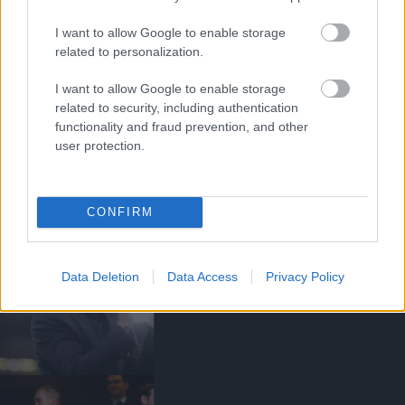
I want to allow Google to enable storage
related to personalization.
I want to allow Google to enable storage
related to security, including authentication
functionality and fraud prevention, and other
Kapcsolódó hírek
user protection.
MANCHESTER UNITED
CONFIRM
Data Deletion
Data Access
Privacy Policy
CARRICKET FOGJA AJÁNLANI
A VEZETŐSÉG RATCLIFFE-
NEK