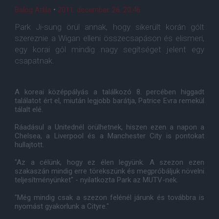
Balog Attila
•
2011. december. 26. 20:46
Park Ji-sung örül annak, hogy sikerült korán gólt
szereznie a Wigan elleni összecsapáson és elismeri,
egy korai gól mindig nagy segítséget jelent egy
csapatnak.
A koreai középpályás a találkozó 8. percében higgadt
találatot ért el, miután legjobb barátja, Patrice Evra remekül
tálalt elé.
Ráadásul a Unitednél örülhetnek, hiszen ezen a napon a
Chelsea, a Liverpool és a Manchester City is pontokat
hullajtott.
"Az a célünk, hogy ez élen legyünk. A szezon ezen
szakaszán mindig erre törekszünk és megpróbáljuk növelni
teljesítményünket" - nyilatkozta Park az MUTV-nek.
"Még mindig csak a szezon felénél járunk és továbbra is
nyomást gyakorlunk a Cityre."