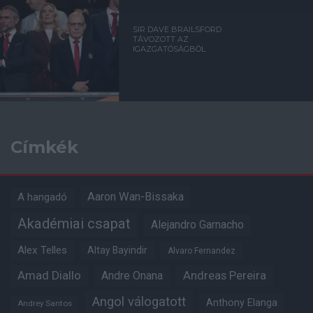
SIR DAVE BRAILSFORD
TÁVOZOTT AZ
IGAZGATÓSÁGBÓL
Címkék
Aaron Wan-Bissaka
A hangadó
Akadémiai csapat
Alejandro Garnacho
Alex Telles
Altay Bayindir
Alvaro Fernandez
Amad Diallo
Andre Onana
Andreas Pereira
Angol válogatott
Anthony Elanga
Andrey Santos