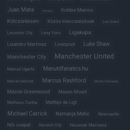
Juan Mata
Kobbie Mainoo
Karl Darlow
Kölcsönlesen
Közös meccsnézések
Lee Grant
Ligakupa
Leny Yoro
Leicester City
Luke Shaw
Lisandro Martinez
Liverpool
Manchester United
Manchester City
Manutdfanatics.hu
Manuel Ugarte
Marcus Rashford
Marcel Sabitzer
Martin Dubravka
Mason Greenwood
Mason Mount
Matheus Cunha
Matthijs de Ligt
Michael Carrick
Nemanja Matic
Newcastle
Női csapat
Noussair Mazraoui
Norwich City