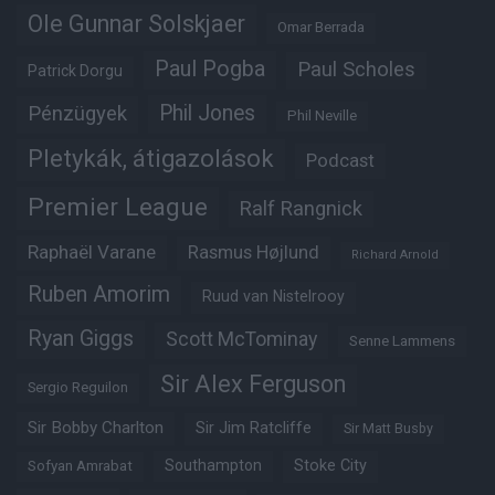
Ole Gunnar Solskjaer
Omar Berrada
Paul Pogba
Paul Scholes
Patrick Dorgu
Phil Jones
Pénzügyek
Phil Neville
Pletykák, átigazolások
Podcast
Premier League
Ralf Rangnick
Raphaël Varane
Rasmus Højlund
Richard Arnold
Ruben Amorim
Ruud van Nistelrooy
Ryan Giggs
Scott McTominay
Senne Lammens
Sir Alex Ferguson
Sergio Reguilon
Sir Bobby Charlton
Sir Jim Ratcliffe
Sir Matt Busby
Southampton
Stoke City
Sofyan Amrabat