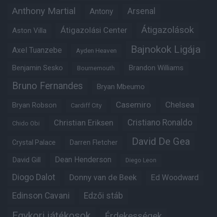
Anthony Martial
Arsenal
Antony
Átigazolások
Átigazolási Center
Aston Villa
Bajnokok Ligája
Axel Tuanzebe
Ayden Heaven
Benjamin Sesko
Brandon Williams
Bournemouth
Bruno Fernandes
Bryan Mbeumo
Casemiro
Chelsea
Bryan Robson
Cardiff City
Christian Eriksen
Cristiano Ronaldo
Chido Obi
David De Gea
Crystal Palace
Darren Fletcher
Dean Henderson
David Gill
Diego Leon
Diogo Dalot
Donny van de Beek
Ed Woodward
Edinson Cavani
Edzői stáb
Egykori játékosok
Érdekességek