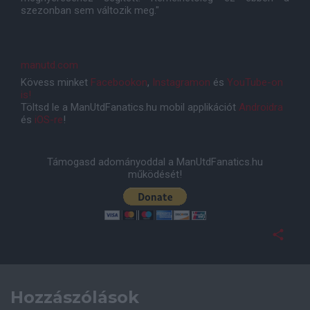
szezonban sem változik meg."
manutd.com
Kövess minket
Facebookon
,
Instagramon
és
YouTube-on
is!
Töltsd le a ManUtdFanatics.hu mobil applikációt
Androidra
és
iOS-re
!
Támogasd adományoddal a ManUtdFanatics.hu
működését!
Hozzászólások