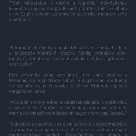
"Több változtatás is történt a legutóbbi mérkõzéshez
képest, de ugyanazt a produkciót mutattuk, mint a Fulham
ellen. Ez jó a csapat számára és bizonyítja, mennyire erõs
a keretünk."
"A korai gólok mindig magabiztosságot és energiát adnak
a találkozók hátralévõ részére. Mindig próbálunk elõre
menni és megtartani koncentrációnkat. A korai gól sokat
segít ebben."
Park elmondta, soha nem látott még ennyi sérültet a
Unitednél, de ragaszkodik ahhoz, a Wigan elleni eredmény
és teljesítmény is bizonyítja, a Vörös Ördögök képesek
megbirkózni ezzel.
"Az utóbbi néhány évben a sérülések ellenére is szállítottuk
a gyõzelmeket.Reméljük a védeõink gyorsan visszatérnek,
mert a következõ mérkõzéseink nagyon fontosak lesznek."
"Sok játékos cseréltünk az évek során de a teljesítményünk
folyamatosan magasan maradt és ez a múltban kupák
megnyeréséhez segített. Remélhetõleg ez ebben a