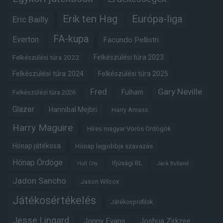
Erik ten Hag
Európa-liga
Eric Bailly
FA-kupa
Everton
Facundo Pellistri
Felkészülési túra 2022
Felkészülési túra 2023
Felkészülési túra 2024
Felkészülési túra 2025
Fred
Gary Neville
Fulham
Felkészülési túra 2026
Glazer
Hannibal Mejbri
Harry Amass
Harry Maguire
Híres magyar Vörös Ördögök
Hónap játékosa
Hónap legjobbja szavazás
Hónap Ördöge
Ifjúsági BL
Hull City
Jack Butland
Jadon Sancho
Jason Wilcox
Játékosértékelés
Játékosprofilok
Jesse Lingard
Jonny Evans
Joshua Zirkzee