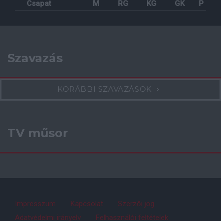
Csapat
M
RG
KG
GK
P
Szavazás
KORÁBBI SZAVAZÁSOK
TV műsor
Impresszum
Kapcsolat
Szerzői jog
Adatvédelmi irányelv
Felhasználói feltételek