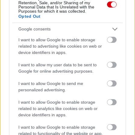
Retention, Sale, and/or Sharing of my
Manchester United
Personal Data that Is Unrelated with the
Purposes for which it was collected.
Opted Out
Felkészülési szezon 4. mérkőzés
Nya Ullevi, Göteborg
Google consents
2026-08-08 17:00
I want to allow Google to enable storage
0 nap 20 óra 1 perc 32 másodperc
related to advertising like cookies on web or
device identifiers in apps.
Leeds United
vs
Manchester United
2026-08-12 20:30
I want to allow my user data to be sent to
Google for online advertising purposes.
AC Milan
vs
Manchester United
2026-08-15 18:00
I want to allow Google to send me
ELŐZŐ MÉRKŐZÉSEK
personalized advertising.
I want to allow Google to enable storage
Támogatás
related to analytics like cookies on web or
device identifiers in apps.
I want to allow Google to enable storage
Támogasd adományoddal
related to functionality of the website or app.
a ManUtdFanatics.hu működését!