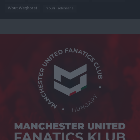
Wout Weghorst
Youri Tielemans