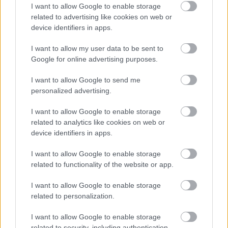
AC Milan
vs
Manchester United
2026-08-15 18:00
I want to allow Google to enable storage
related to advertising like cookies on web or
ELŐZŐ MÉRKŐZÉSEK
device identifiers in apps.
I want to allow my user data to be sent to
Támogatás
Google for online advertising purposes.
I want to allow Google to send me
personalized advertising.
Támogasd adományoddal
a ManUtdFanatics.hu működését!
I want to allow Google to enable storage
related to analytics like cookies on web or
device identifiers in apps.
I want to allow Google to enable storage
related to functionality of the website or app.
Kapcsolódó hírek
I want to allow Google to enable storage
related to personalization.
MANCHESTER UNITED
I want to allow Google to enable storage
related to security, including authentication