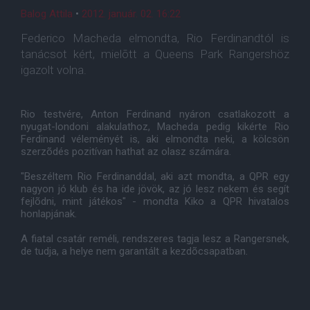
Balog Attila
•
2012. január. 02. 16:22
Federico Macheda elmondta, Rio Ferdinandtól is
tanácsot kért, mielõtt a Queens Park Rangershöz
igazolt volna.
Rio testvére, Anton Ferdinand nyáron csatlakozott a
nyugat-londoni alakulathoz, Macheda pedig kikérte Rio
Ferdinand véleményét is, aki elmondta neki, a kölcsön
szerzõdés pozitívan hathat az olasz számára.
"Beszéltem Rio Ferdinanddal, aki azt mondta, a QPR egy
nagyon jó klub és ha ide jövök, az jó lesz nekem és segít
fejlõdni, mint játékos" - mondta Kiko a QPR hivatalos
honlapjának.
A fiatal csatár reméli, rendszeres tagja lesz a Rangersnek,
de tudja, a helye nem garantált a kezdõcsapatban.