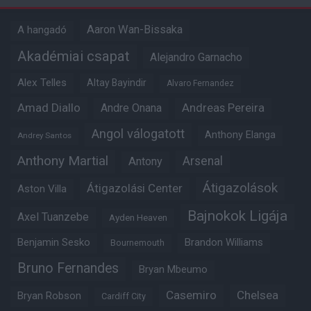
Aaron Wan-Bissaka
A hangadó
Akadémiai csapat
Alejandro Garnacho
Alex Telles
Altay Bayindir
Alvaro Fernandez
Amad Diallo
Andre Onana
Andreas Pereira
Angol válogatott
Anthony Elanga
Andrey Santos
Anthony Martial
Arsenal
Antony
Átigazolások
Átigazolási Center
Aston Villa
Bajnokok Ligája
Axel Tuanzebe
Ayden Heaven
Benjamin Sesko
Brandon Williams
Bournemouth
Bruno Fernandes
Bryan Mbeumo
Casemiro
Chelsea
Bryan Robson
Cardiff City