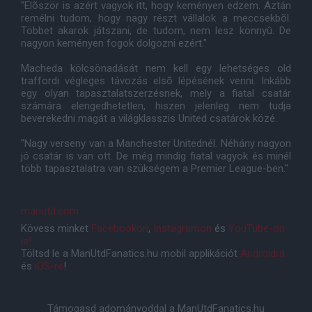
"Elõször is azért vagyok itt, hogy keményen edzem. Aztán
remélni tudom, hogy nagy részt vállalok a meccsekbõl.
Többet akarok játszani, de tudom, nem lesz könnyû. De
nagyon keményen fogok dolgozni ezért."
Macheda kölcsönadását nem kell egy lehetséges old
traffordi végleges távozás elsõ lépésének venni. Inkább
egy olyan tapasztalatszerzésnek, mely a fiatal csatár
számára elengedhetetlen, hiszen jelenleg nem tudja
beverekedni magát a világklasszis United csatárok közé.
"Nagy verseny van a Manchester Unitednél. Néhány nagyon
jó csatár is van ott. De még mindig fiatal vagyok és minél
több tapasztalatra van szükségem a Premier League-ben."
manutd.com
Kövess minket
Facebookon
,
Instagramon
és
YouTube-on
is!
Töltsd le a ManUtdFanatics.hu mobil applikációt
Androidra
és
iOS-re
!
Támogasd adományoddal a ManUtdFanatics.hu