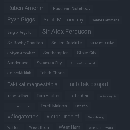
Ruben Amorim
Ruud van Nistelrooy
Ryan Giggs
Scott McTominay
Senne Lammens
Sir Alex Ferguson
Sergio Reguilon
Sir Bobby Charlton
Sir Jim Ratcliffe
Sir Matt Busby
Southampton
Stoke City
Sofyan Amrabat
Sunderland
Swansea City
Szurkoló szemmel
Tahith Chong
Szurkolói klub
Tartalék csapat
Taktikai mágnestábla
Tottenham
Tom Heaton
Toby Collyer
Trófeabibliográfia
Tyrell Malacia
Utazás
Tyler Fredericson
Válogatottak
Victor Lindelöf
Visszhang
West Ham
West Brom
Watford
Willy Kambwala