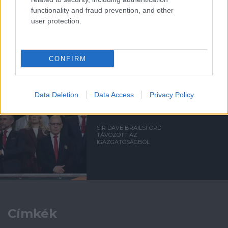
functionality and fraud prevention, and other
user protection.
CARRICKET FOGJA AJÁNLANI
A VEZETŐSÉG RATCLIFFE-
NEK
CONFIRM
Data Deletion
Data Access
Privacy Policy
SIR DAVE BRAILSFORD
TÁVOZOTT AZ
IGAZGATÓSÁGBÓL
Címkék