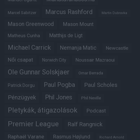
Marcus Rashford
Marcel Sabitzer
Martin Dubravka
Mason Greenwood
Mason Mount
Matheus Cunha
Matthijs de Ligt
Michael Carrick
Nemanja Matic
Newcastle
Női csapat
Noussair Mazraoui
Norwich City
Ole Gunnar Solskjaer
Omar Berrada
Paul Pogba
Paul Scholes
Patrick Dorgu
Phil Jones
Pénzügyek
Phil Neville
Pletykák, átigazolások
Podcast
Premier League
Ralf Rangnick
Raphaël Varane
Rasmus Højlund
Richard Arnold