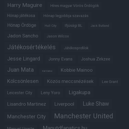
Harry Maguire
Híres magyar Vörös Ördögök
Hónap játékosa
Hónap legjobbja szavazás
Hónap Ördöge
Ifjúsági BL
Hull City
Jack Butland
Jadon Sancho
Jason Wilcox
Játékosértékelés
Játékosprofilok
Jesse Lingard
Jonny Evans
Joshua Zirkzee
Juan Mata
Kobbie Mainoo
Karl Darlow
Kölcsönlesen
Közös meccsnézések
Lee Grant
Ligakupa
Leny Yoro
Leicester City
Luke Shaw
Lisandro Martinez
Liverpool
Manchester United
Manchester City
Manutdfanatics.hu
Manuel Ugarte