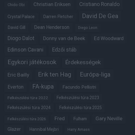
Christian Eriksen
Cristiano Ronaldo
Chido Obi
David De Gea
Crystal Palace
Darren Fletcher
Dean Henderson
David Gill
Diego Leon
Diogo Dalot
Donny van de Beek
Ed Woodward
Edinson Cavani
Edzői stáb
Egykori játékosok
Érdekességek
Erik ten Hag
Európa-liga
Eric Bailly
FA-kupa
Everton
Facundo Pellistri
Felkészülési túra 2022
Felkészülési túra 2023
Felkészülési túra 2024
Felkészülési túra 2025
Fred
Gary Neville
Fulham
Felkészülési túra 2026
Glazer
Hannibal Mejbri
Harry Amass