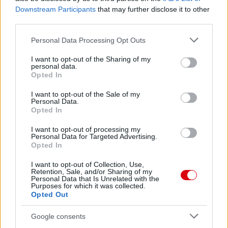
Downstream Participants
that may further disclose it to other
third parties.
Please note that this website/app uses one or more Google
Personal Data Processing Opt Outs
services and may gather and store information including but
not limited to your visit or usage behaviour. You may click to
I want to opt-out of the Sharing of my
Meccs Center
personal data.
grant or deny consent to Google and its third-party tags to
Opted In
use your data for below specified purposes in below Google
consent section.
I want to opt-out of the Sale of my
Paris Saint-Germain
vs
Personal Data.
Opted In
Manchester United
I want to opt-out of processing my
Personal Data for Targeted Advertising.
Felkészülési szezon 4. mérkőzés
Opted In
Nya Ullevi, Göteborg
2026-08-08 17:00
I want to opt-out of Collection, Use,
Retention, Sale, and/or Sharing of my
Personal Data that Is Unrelated with the
0 nap 22 óra 33 perc 47 másodperc
Purposes for which it was collected.
Opted Out
Leeds United
vs
Manchester United
2026-08-12 20:30
Google consents