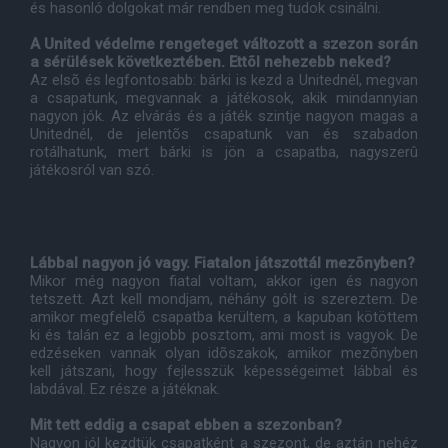
és hasonló dolgokat már rendben meg tudok csinálni.
A United védelme rengeteget változott a szezon során
a sérülések következtében. Ettõl nehezebb neked?
Az elsõ és legfontosabb: bárki is kezd a Unitednél, megvan
a csapatunk, megvannak a játékosok, akik mindannyian
nagyon jók. Az elvárás és a játék szintje nagyon magas a
Unitednél, de jelentõs csapatunk van és szabadon
rotálhatunk, mert bárki is jön a csapatba, nagyszerû
játékosról van szó.
Lábbal nagyon jó vagy. Fiatalon játszottál mezõnyben?
Mikor még nagyon fiatal voltam, akkor igen és nagyon
tetszett. Azt kell mondjam, néhány gólt is szereztem. De
amikor megfelelõ csapatba kerültem, a kapuban kötöttem
ki és talán ez a legjobb posztom, ami most is vagyok. De
edzéseken vannak olyan idõszakok, amikor mezõnyben
kell játszani, hogy fejlesszük képességeimet lábbal és
labdával. Ez része a játéknak.
Mit tett eddig a csapat ebben a szezonban?
Nagyon jól kezdtük csapatként a szezont, de aztán nehéz