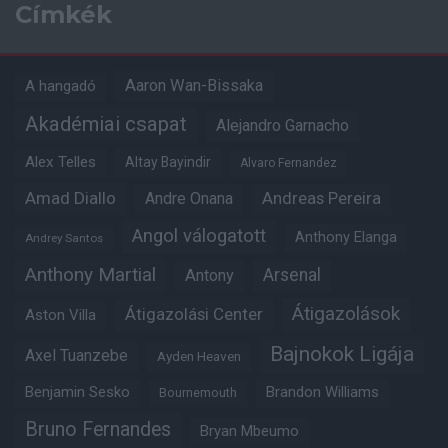
Címkék
Aaron Wan-Bissaka
A hangadó
Akadémiai csapat
Alejandro Garnacho
Alex Telles
Altay Bayindir
Alvaro Fernandez
Amad Diallo
Andre Onana
Andreas Pereira
Angol válogatott
Anthony Elanga
Andrey Santos
Anthony Martial
Arsenal
Antony
Átigazolások
Átigazolási Center
Aston Villa
Bajnokok Ligája
Axel Tuanzebe
Ayden Heaven
Benjamin Sesko
Brandon Williams
Bournemouth
Bruno Fernandes
Bryan Mbeumo