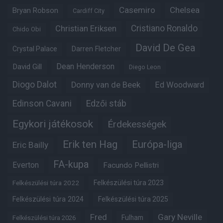
Casemiro
Chelsea
Bryan Robson
Cardiff City
Christian Eriksen
Cristiano Ronaldo
Chido Obi
David De Gea
Crystal Palace
Darren Fletcher
Dean Henderson
David Gill
Diego Leon
Diogo Dalot
Donny van de Beek
Ed Woodward
Edinson Cavani
Edzői stáb
Egykori játékosok
Érdekességek
Erik ten Hag
Európa-liga
Eric Bailly
FA-kupa
Everton
Facundo Pellistri
Felkészülési túra 2022
Felkészülési túra 2023
Felkészülési túra 2024
Felkészülési túra 2025
Fred
Gary Neville
Fulham
Felkészülési túra 2026