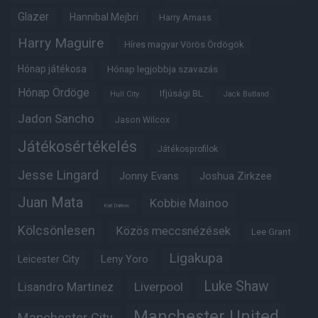
Glazer
Hannibal Mejbri
Harry Amass
Harry Maguire
Híres magyar Vörös Ördögök
Hónap játékosa
Hónap legjobbja szavazás
Hónap Ördöge
Ifjúsági BL
Hull City
Jack Butland
Jadon Sancho
Jason Wilcox
Játékosértékelés
Játékosprofilok
Jesse Lingard
Jonny Evans
Joshua Zirkzee
Juan Mata
Kobbie Mainoo
Karl Darlow
Kölcsönlesen
Közös meccsnézések
Lee Grant
Ligakupa
Leny Yoro
Leicester City
Luke Shaw
Lisandro Martinez
Liverpool
Manchester United
Manchester City