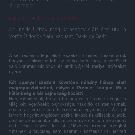
ÉLETET
Balog Attila
•
2012. január. 02. 18:53
Az Inside United még karácsony elõtt érte utol a
Vörös Ördögök fiatal kapusát, David de Geát.
A két részes interjú elsõ részében a hálóõr beszél arról,
hogyan alkalmazkodott az angol futballhoz, a védõkkel
való kommunikációhoz és ambíciójáról, mellyel trófeákat
nyerne.
Két spanyol szezont követõen néhány hónap alatt
megtapasztalhattad, milyen a Premier League. Mi a
különbség a két bajnokság között?
Nos, mondhatjuk, hogy a La Liga és a Premier League a
világ két legerõsebb bajnoksága, hasonló szinten vannak,
ebben az értelemben hasonlítanak egymáshoz. Ám jól
ismert, hogy itt Angliában sokkal inkább fizikálisabb a játék.
amihez a kapusnak is alkalmazkodnia kell és a mérkõzések
alatt végig figyelni kell. A játékosok minden szögbõl
tüzelnek, a távolság sem számít - tisztában kell lenned