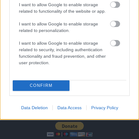
Nya Ullevi, Göteborg
I want to allow Google to enable storage
2026-08-08 17:00
related to functionality of the website or app.
0 nap 7 óra 33 perc 38 másodperc
I want to allow Google to enable storage
related to personalization.
Leeds United
vs
Manchester United
2026-08-12 20:30
I want to allow Google to enable storage
related to security, including authentication
AC Milan
vs
Manchester United
2026-08-15 18:00
functionality and fraud prevention, and other
user protection.
ELŐZŐ MÉRKŐZÉSEK
CONFIRM
Támogatás
Data Deletion
Data Access
Privacy Policy
Támogasd adományoddal
a ManUtdFanatics.hu működését!