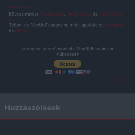
manutd.com
Kövess minket
Facebookon
,
Instagramon
és
YouTube-on
is!
Töltsd le a ManUtdFanatics.hu mobil applikációt
Androidra
és
iOS-re
!
Támogasd adományoddal a ManUtdFanatics.hu
működését!
Hozzászólások