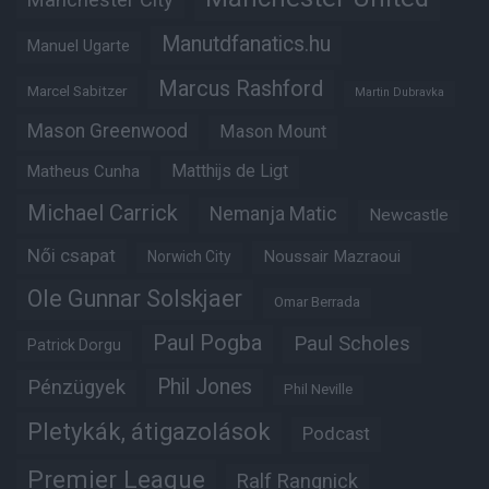
Manutdfanatics.hu
Manuel Ugarte
Marcus Rashford
Marcel Sabitzer
Martin Dubravka
Mason Greenwood
Mason Mount
Matheus Cunha
Matthijs de Ligt
Michael Carrick
Nemanja Matic
Newcastle
Női csapat
Noussair Mazraoui
Norwich City
Ole Gunnar Solskjaer
Omar Berrada
Paul Pogba
Paul Scholes
Patrick Dorgu
Phil Jones
Pénzügyek
Phil Neville
Pletykák, átigazolások
Podcast
Premier League
Ralf Rangnick