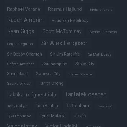
Raphaël Varane
Rasmus Højlund
Richard Arnold
Ruben Amorim
Ruud van Nistelrooy
Ryan Giggs
Scott McTominay
Senne Lammens
Sir Alex Ferguson
Sergio Reguilon
Sir Bobby Charlton
Sir Jim Ratcliffe
Sir Matt Busby
Southampton
Stoke City
Sofyan Amrabat
Sunderland
Swansea City
Szurkoló szemmel
Tahith Chong
Szurkolói klub
Tartalék csapat
Taktikai mágnestábla
Tottenham
Tom Heaton
Toby Collyer
Trófeabibliográfia
Tyrell Malacia
Utazás
Tyler Fredericson
Válogatottak
Victor Lindelöf
Visszhang