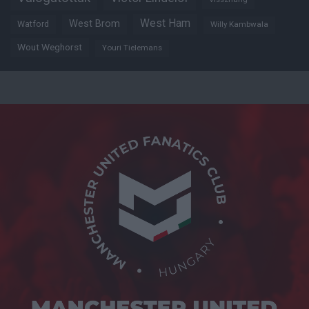
West Ham
West Brom
Watford
Willy Kambwala
Wout Weghorst
Youri Tielemans