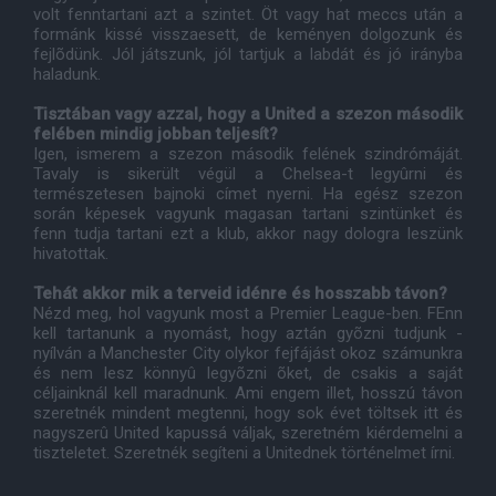
volt fenntartani azt a szintet. Öt vagy hat meccs után a
formánk kissé visszaesett, de keményen dolgozunk és
fejlõdünk. Jól játszunk, jól tartjuk a labdát és jó irányba
haladunk.
Tisztában vagy azzal, hogy a United a szezon második
felében mindig jobban teljesít?
Igen, ismerem a szezon második felének szindrómáját.
Tavaly is sikerült végül a Chelsea-t legyûrni és
természetesen bajnoki címet nyerni. Ha egész szezon
során képesek vagyunk magasan tartani szintünket és
fenn tudja tartani ezt a klub, akkor nagy dologra leszünk
hivatottak.
Tehát akkor mik a terveid idénre és hosszabb távon?
Nézd meg, hol vagyunk most a Premier League-ben. FEnn
kell tartanunk a nyomást, hogy aztán gyõzni tudjunk -
nyílván a Manchester City olykor fejfájást okoz számunkra
és nem lesz könnyû legyõzni õket, de csakis a saját
céljainknál kell maradnunk. Ami engem illet, hosszú távon
szeretnék mindent megtenni, hogy sok évet töltsek itt és
nagyszerû United kapussá váljak, szeretném kiérdemelni a
tiszteletet. Szeretnék segíteni a Unitednek történelmet írni.