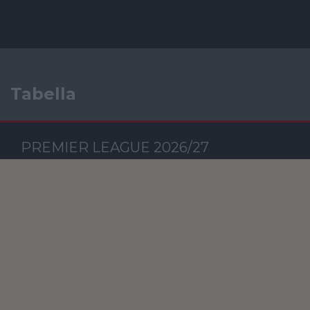
Tabella
PREMIER LEAGUE 2026/27
Csapat
M
RG
KG
GK
P
Szavazás
KORÁBBI SZAVAZÁSOK