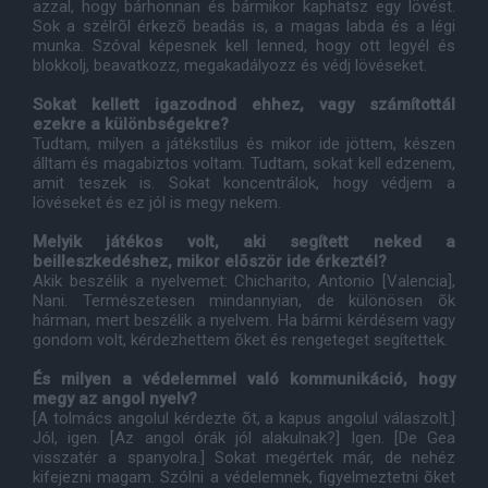
azzal, hogy bárhonnan és bármikor kaphatsz egy lövést.
Sok a szélrõl érkezõ beadás is, a magas labda és a légi
munka. Szóval képesnek kell lenned, hogy ott legyél és
blokkolj, beavatkozz, megakadályozz és védj lövéseket.
Sokat kellett igazodnod ehhez, vagy számítottál
ezekre a különbségekre?
Tudtam, milyen a játékstílus és mikor ide jöttem, készen
álltam és magabiztos voltam. Tudtam, sokat kell edzenem,
amit teszek is. Sokat koncentrálok, hogy védjem a
lövéseket és ez jól is megy nekem.
Melyik játékos volt, aki segített neked a
beilleszkedéshez, mikor elõször ide érkeztél?
Akik beszélik a nyelvemet: Chicharito, Antonio [Valencia],
Nani. Természetesen mindannyian, de különösen õk
hárman, mert beszélik a nyelvem. Ha bármi kérdésem vagy
gondom volt, kérdezhettem õket és rengeteget segítettek.
És milyen a védelemmel való kommunikáció, hogy
megy az angol nyelv?
[A tolmács angolul kérdezte õt, a kapus angolul válaszolt.]
Jól, igen. [Az angol órák jól alakulnak?] Igen. [De Gea
visszatér a spanyolra.] Sokat megértek már, de nehéz
kifejezni magam. Szólni a védelemnek, figyelmeztetni õket