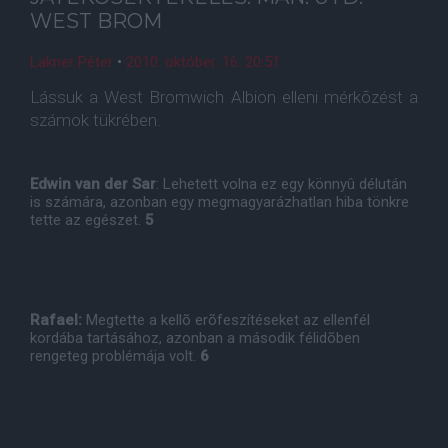
WEST BROM
Lakner Péter
•
2010. október. 16. 20:51
Lássuk a West Bromwich Albion elleni mérkõzést a
számok tükrében.
Edwin van der Sar
: Lehetett volna ez egy könnyû délután
is számára, azonban egy megmagyarázhatlan hiba tönkre
tette az egészet.
5
Rafael:
Megtette a kellõ erõfeszítéseket az ellenfél
kordába tartásához, azonban a második félidõben
rengeteg problémája volt.
6