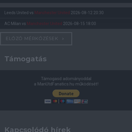
Leeds United
vs
Manchester United
2026-08-12 20:30
AC Milan
vs
Manchester United
2026-08-15 18:00
ELŐZŐ MÉRKŐZÉSEK
Támogatás
Támogasd adományoddal
a ManUtdFanatics.hu működését!
Kapcsolódó hírek