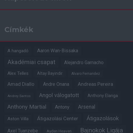
Címkék
Aaron Wan-Bissaka
A hangadó
Akadémiai csapat
Alejandro Garnacho
Alex Telles
Altay Bayindir
Alvaro Fernandez
Amad Diallo
Andre Onana
Andreas Pereira
Angol válogatott
Anthony Elanga
Andrey Santos
Anthony Martial
Arsenal
Antony
Átigazolások
Átigazolási Center
Aston Villa
Bajnokok Ligája
Axel Tuanzebe
Ayden Heaven