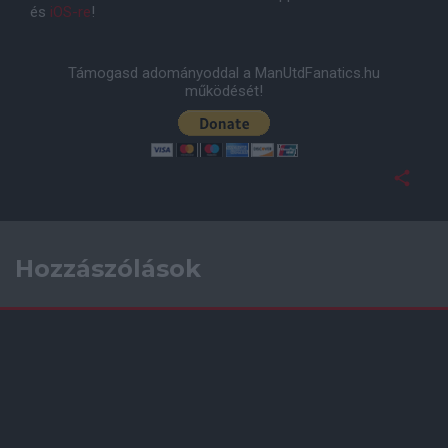
és
iOS-re
!
Támogasd adományoddal a ManUtdFanatics.hu
működését!
Hozzászólások