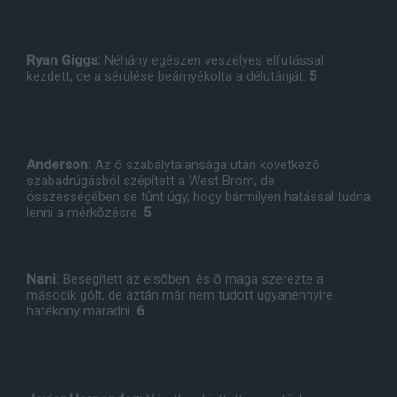
Ryan Giggs:
Néhány egészen veszélyes elfutással
kezdett, de a sérülése beárnyékolta a délutánját.
5
Anderson:
Az õ szabálytalansága után következõ
szabadrúgásból szépített a West Brom, de
összességében se tûnt úgy, hogy bármilyen hatással tudna
lenni a mérkõzésre.
5
Nani:
Besegített az elsõben, és õ maga szerezte a
második gólt, de aztán már nem tudott ugyanennyire
hatékony maradni.
6