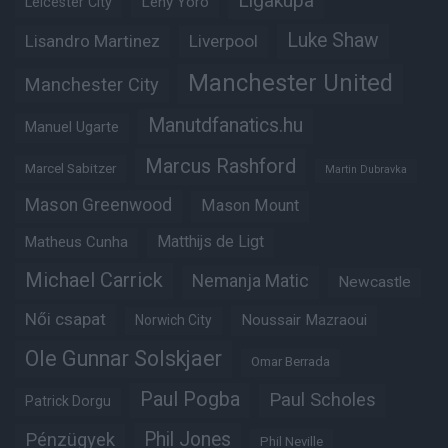
Ligakupa
Leny Yoro
Leicester City
Luke Shaw
Lisandro Martinez
Liverpool
Manchester United
Manchester City
Manutdfanatics.hu
Manuel Ugarte
Marcus Rashford
Marcel Sabitzer
Martin Dubravka
Mason Greenwood
Mason Mount
Matheus Cunha
Matthijs de Ligt
Michael Carrick
Nemanja Matic
Newcastle
Női csapat
Noussair Mazraoui
Norwich City
Ole Gunnar Solskjaer
Omar Berrada
Paul Pogba
Paul Scholes
Patrick Dorgu
Phil Jones
Pénzügyek
Phil Neville