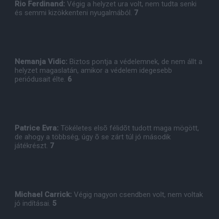
Rio Ferdinand:
Végig a helyzet ura volt, nem tudta senki
és semmi kizökkenteni nyugalmából.
7
Nemanja Vidic:
Biztos pontja a védelemnek, de nem állt a
helyzet magaslatán, amikor a védelem idegesebb
periódusait élte.
6
Patrice Evra:
Tökéletes elsõ félidõt tudott maga mögött,
de ahogy a többség, úgy õ se zárt túl jó második
játékrészt.
7
Michael Carrick:
Végig nagyon csendben volt, nem voltak
jó indításai.
5