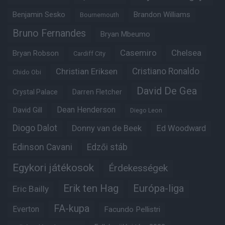
Benjamin Sesko
Brandon Williams
Bournemouth
Bruno Fernandes
Bryan Mbeumo
Casemiro
Chelsea
Bryan Robson
Cardiff City
Christian Eriksen
Cristiano Ronaldo
Chido Obi
David De Gea
Crystal Palace
Darren Fletcher
Dean Henderson
David Gill
Diego Leon
Diogo Dalot
Donny van de Beek
Ed Woodward
Edinson Cavani
Edzői stáb
Egykori játékosok
Érdekességek
Erik ten Hag
Európa-liga
Eric Bailly
FA-kupa
Everton
Facundo Pellistri