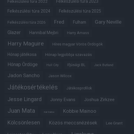
Felkészülési túra 2022
Felkészülési túra 2023
Felkészülési túra 2024
Felkészülési túra 2025
Fred
Gary Neville
Fulham
Felkészülési túra 2026
Glazer
Hannibal Mejbri
Harry Amass
Harry Maguire
Híres magyar Vörös Ördögök
Hónap játékosa
Hónap legjobbja szavazás
Hónap Ördöge
Ifjúsági BL
Hull City
Jack Butland
Jadon Sancho
Jason Wilcox
Játékosértékelés
Játékosprofilok
Jesse Lingard
Jonny Evans
Joshua Zirkzee
Juan Mata
Kobbie Mainoo
Karl Darlow
Kölcsönlesen
Közös meccsnézések
Lee Grant