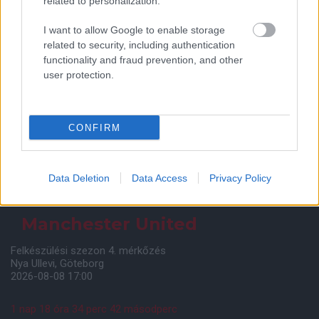
related to personalization.
I want to allow Google to enable storage
related to security, including authentication
functionality and fraud prevention, and other
user protection.
CONFIRM
Meccs Center
Data Deletion
Data Access
Privacy Policy
Paris Saint-Germain
vs
Manchester United
Felkészülési szezon 4. mérkőzés
Nya Ullevi, Göteborg
2026-08-08 17:00
1 nap 18 óra 34 perc 41 másodperc