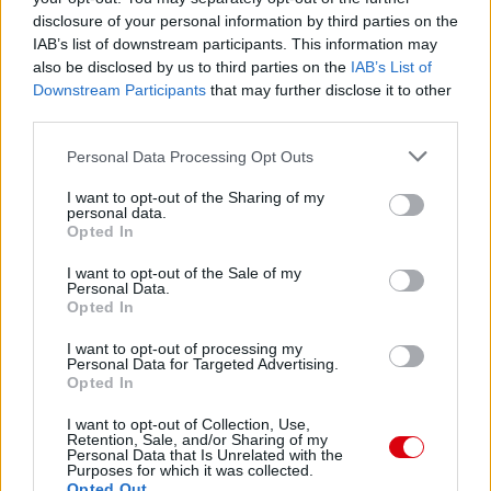
disclosure of your personal information by third parties on the
IAB’s list of downstream participants. This information may
also be disclosed by us to third parties on the
IAB’s List of
Downstream Participants
that may further disclose it to other
third parties.
Please note that this website/app uses one or more Google
Personal Data Processing Opt Outs
services and may gather and store information including but
not limited to your visit or usage behaviour. You may click to
I want to opt-out of the Sharing of my
personal data.
grant or deny consent to Google and its third-party tags to
Opted In
use your data for below specified purposes in below Google
consent section.
I want to opt-out of the Sale of my
Personal Data.
Opted In
I want to opt-out of processing my
Personal Data for Targeted Advertising.
Opted In
I want to opt-out of Collection, Use,
Retention, Sale, and/or Sharing of my
Personal Data that Is Unrelated with the
Purposes for which it was collected.
Opted Out