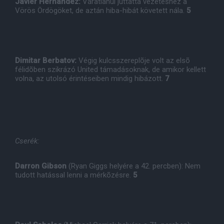
Javier Hernandez:
Váratlanul juttatta vezetéshez a
Vörös Ördögöket, de aztán hiba-hibát követett nála.
5
Dimitar Berbatov:
Végig kulcsszereplõje volt az elsõ
félidõben szikrázó United támadásoknak, de amikor kellett
volna, az utolsó érintéseiben mindig hibázott.
7
Cserék:
Darron Gibson
(Ryan Giggs helyére a 42. percben): Nem
tudott hatással lenni a mérkõzésre.
5