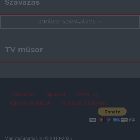
Szavazás
KORÁBBI SZAVAZÁSOK
TV műsor
Impresszum
Kapcsolat
Szerzői jog
Adatvédelmi irányelv
Felhasználói feltételek
ManUtdFanatics.hu © 2010-2026