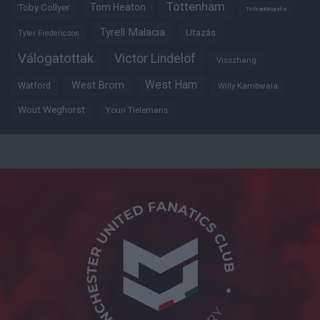
Tottenham
Tom Heaton
Toby Collyer
Trófeabibliográfia
Tyrell Malacia
Utazás
Tyler Fredericson
Válogatottak
Victor Lindelöf
Visszhang
West Ham
West Brom
Watford
Willy Kambwala
Wout Weghorst
Youri Tielemans