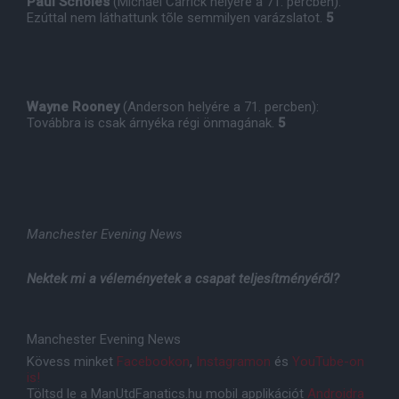
Paul Scholes
(Michael Carrick helyére a 71. percben):
Ezúttal nem láthattunk tõle semmilyen varázslatot.
5
Wayne Rooney
(Anderson helyére a 71. percben):
Továbbra is csak árnyéka régi önmagának.
5
Manchester Evening News
Nektek mi a véleményetek a csapat teljesítményérõl?
Manchester Evening News
Kövess minket
Facebookon
,
Instagramon
és
YouTube-on
is!
Töltsd le a ManUtdFanatics.hu mobil applikációt
Androidra