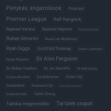
Pletykák, átigazolások
Podcast
Premier League
Ralf Rangnick
Raphaël Varane
Rasmus Højlund
Richard Arnold
Ruben Amorim
Ruud van Nistelrooy
Ryan Giggs
Scott McTominay
Senne Lammens
Sir Alex Ferguson
Sergio Reguilon
Sir Bobby Charlton
Sir Jim Ratcliffe
Sir Matt Busby
Southampton
Stoke City
Sofyan Amrabat
Sunderland
Swansea City
Szurkoló szemmel
Tahith Chong
Szurkolói klub
Tartalék csapat
Taktikai mágnestábla