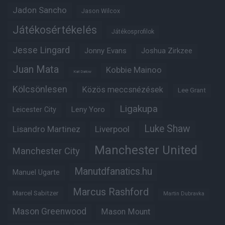
Jadon Sancho
Jason Wilcox
Játékosértékelés
Játékosprofilok
Jesse Lingard
Jonny Evans
Joshua Zirkzee
Juan Mata
Kobbie Mainoo
Karl Darlow
Kölcsönlesen
Közös meccsnézések
Lee Grant
Ligakupa
Leny Yoro
Leicester City
Luke Shaw
Lisandro Martinez
Liverpool
Manchester United
Manchester City
Manutdfanatics.hu
Manuel Ugarte
Marcus Rashford
Marcel Sabitzer
Martin Dubravka
Mason Greenwood
Mason Mount