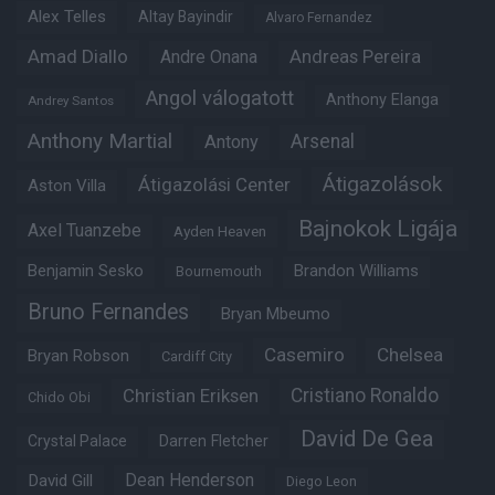
Alex Telles
Altay Bayindir
Alvaro Fernandez
Amad Diallo
Andre Onana
Andreas Pereira
Angol válogatott
Anthony Elanga
Andrey Santos
Anthony Martial
Arsenal
Antony
Átigazolások
Átigazolási Center
Aston Villa
Bajnokok Ligája
Axel Tuanzebe
Ayden Heaven
Benjamin Sesko
Brandon Williams
Bournemouth
Bruno Fernandes
Bryan Mbeumo
Casemiro
Chelsea
Bryan Robson
Cardiff City
Christian Eriksen
Cristiano Ronaldo
Chido Obi
David De Gea
Crystal Palace
Darren Fletcher
Dean Henderson
David Gill
Diego Leon