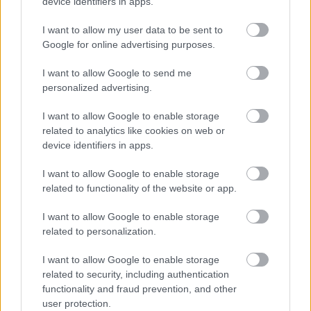
device identifiers in apps.
Meccs Center
I want to allow my user data to be sent to
Google for online advertising purposes.
Paris Saint-Germain
vs
I want to allow Google to send me
Manchester United
personalized advertising.
I want to allow Google to enable storage
Felkészülési szezon 4. mérkőzés
Nya Ullevi, Göteborg
related to analytics like cookies on web or
2026-08-08 17:00
device identifiers in apps.
I want to allow Google to enable storage
1 nap 4 óra 51 perc 17 másodperc
related to functionality of the website or app.
Leeds United
vs
Manchester United
2026-08-12 20:30
I want to allow Google to enable storage
related to personalization.
AC Milan
vs
Manchester United
2026-08-15 18:00
I want to allow Google to enable storage
ELŐZŐ MÉRKŐZÉSEK
related to security, including authentication
functionality and fraud prevention, and other
user protection.