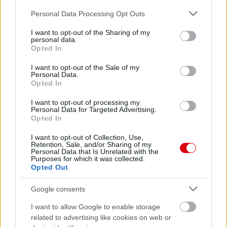
Please note that this website/app uses one or more Google
Personal Data Processing Opt Outs
services and may gather and store information including but
not limited to your visit or usage behaviour. You may click to
I want to opt-out of the Sharing of my
personal data.
grant or deny consent to Google and its third-party tags to
Opted In
use your data for below specified purposes in below Google
consent section.
I want to opt-out of the Sale of my
Personal Data.
Opted In
I want to opt-out of processing my
Personal Data for Targeted Advertising.
Opted In
I want to opt-out of Collection, Use,
Retention, Sale, and/or Sharing of my
Personal Data that Is Unrelated with the
Purposes for which it was collected.
Opted Out
Google consents
I want to allow Google to enable storage
related to advertising like cookies on web or