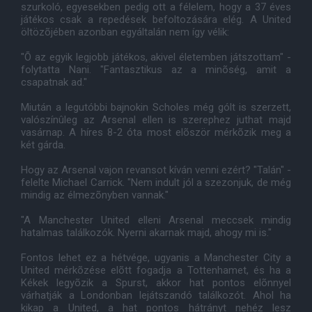
szurkoló, egyesekben pedig ott a félelem, hogy a 37 éves
játékos csak a repedések befoltozására elég. A United
öltözõjében azonban egyáltalán nem így vélik:
"Õ az egyik legjobb játékos, akivel életemben játszottam" -
folytatta Nani. "Fantasztikus az a minõség, amit a
csapatnak ad."
Miután a legutóbbi bajnokin Scholes még gólt is szerzett,
valószínûleg az Arsenal ellen is szerephez juthat majd
vasárnap. A híres 8-2 óta most elõször mérkõzik meg a
két gárda.
Hogy az Arsenal vajon revansot kíván venni ezért? "Talán" -
felelte Michael Carrick. "Nem indult jól a szezonjuk, de még
mindig az élmezõnyben vannak."
"A Manchester United elleni Arsenal meccsek mindig
hatalmas találkozók. Nyerni akarnak majd, ahogy mi is."
Fontos lehet ez a hétvége, ugyanis a Manchester City a
United mérkõzése elõtt fogadja a Tottenhamet, és ha a
Kékek legyõzik a Spurst, akkor hat pontos elõnnyel
várhatják a Londonban lejátszandó találkozót. Ahol ha
kikap a United, a hat pontos hátrányt nehéz lesz