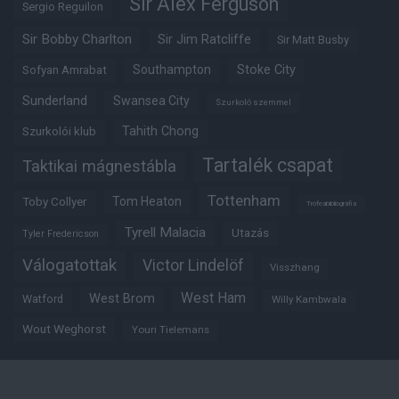
Sir Alex Ferguson
Sergio Reguilon
Sir Bobby Charlton
Sir Jim Ratcliffe
Sir Matt Busby
Southampton
Stoke City
Sofyan Amrabat
Sunderland
Swansea City
Szurkoló szemmel
Tahith Chong
Szurkolói klub
Tartalék csapat
Taktikai mágnestábla
Tottenham
Tom Heaton
Toby Collyer
Trófeabibliográfia
Tyrell Malacia
Utazás
Tyler Fredericson
Válogatottak
Victor Lindelöf
Visszhang
West Ham
West Brom
Watford
Willy Kambwala
Wout Weghorst
Youri Tielemans