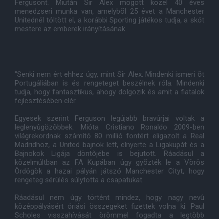
Fergusont. Miután Sir Alex mögött közel 40 éves
menedzseri munka van, amelybõl 25 évet a Manchester
Unitednél töltött el, a korábbi Sporting játékos tudja, a skót
mestere az emberek irányításának.
"Senki nem ért ehhez úgy, mint Sir Alex. Mindenki ismeri õt
Portugáliában is és rengeteget beszélnek róla. Mindenki
tudja, hogy fantasztikus, ahogy dolgozik és amit a fiatalok
fejlesztésében elér.
Egyesek szerint Ferguson legújabb bravúrjai voltak a
leglenyûgözõbbek. Mióta Cristiano Ronaldo 2009-ben
világrekordnak számító 80 millió fontért eligazolt a Real
Madridhoz, a United bajnok lett, elnyerte a Ligakupát és a
Bajnokok Ligája döntõjébe is bejutott. Ráadásul a
közelmúltban az FA Kupában úgy gyõzték le a Vörös
Ördögök a hazai pályán játszó Manchester Cityt, hogy
rengeteg sérülés súlytotta a csapatukat.
Ráadásul nem úgy történt mindez, hogy nagy nevû
középpályásért óriási összegeket fizettek volna ki. Paul
Scholes visszahívását örömmel fogadta a legtöbb