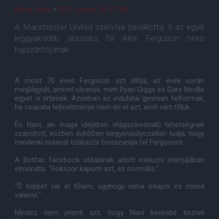
Balog Attila
•
2012. január. 20. 07:40
A Manchester United szélsõje bevallotta, õ az egyik
leggyakoribb áldozata Sir Alex Ferguson híres
hajszárítójának.
A most 70 éves Ferguson azt állítja, az évek során
meglágyult, amivel olyanok, mint Ryan Giggs és Gary Neville
egyet is értenek. Azonban az indulatai gyorsan felforrnak,
ha csapata teljesítménye nem éri el azt, amit várt tõlük.
És Nani, aki maga idejében világszínvonalú tehetségnek
számított, közben dühítõen kiegyensúlyozatlan tudja, hogy
mindenki másnál többször bosszantja fel Fergusont.
A Betfair facebook oldalának adott exkluzív interjújában
elmondta: "Sokszor kapom azt, ez normális."
"Õ többet vár el tõlem, úgyhogy néha odajön és mond
valamit."
Mindez nem jelenti azt, hogy Nani kevésbé tiszteli