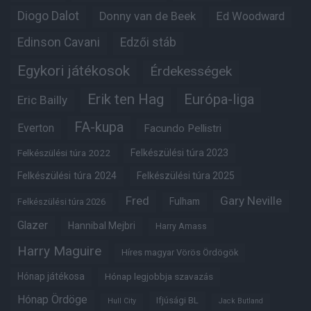
Diogo Dalot
Donny van de Beek
Ed Woodward
Edinson Cavani
Edzői stáb
Egykori játékosok
Érdekességek
Erik ten Hag
Európa-liga
Eric Bailly
FA-kupa
Everton
Facundo Pellistri
Felkészülési túra 2022
Felkészülési túra 2023
Felkészülési túra 2024
Felkészülési túra 2025
Fred
Gary Neville
Fulham
Felkészülési túra 2026
Glazer
Hannibal Mejbri
Harry Amass
Harry Maguire
Híres magyar Vörös Ördögök
Hónap játékosa
Hónap legjobbja szavazás
Hónap Ördöge
Ifjúsági BL
Hull City
Jack Butland