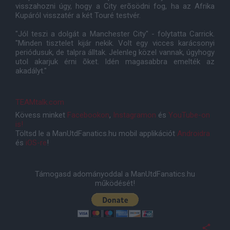
visszahozni úgy, hogy a City erõsödni fog, ha az Afrika
Kupáról visszatér a két Touré testvér.
"Jól teszi a dolgát a Manchester City" - folytatta Carrick.
"Minden tisztelet kijár nekik. Volt egy vicces karácsonyi
periódusuk, de talpra álltak. Jelenleg közel vannak, úgyhogy
utol akarjuk érni õket. Idén magasabbra emelték az
akadályt."
TEAMtalk.com
Kövess minket
Facebookon
,
Instagramon
és
YouTube-on
is!
Töltsd le a ManUtdFanatics.hu mobil applikációt
Androidra
és
iOS-re
!
Támogasd adományoddal a ManUtdFanatics.hu
működését!