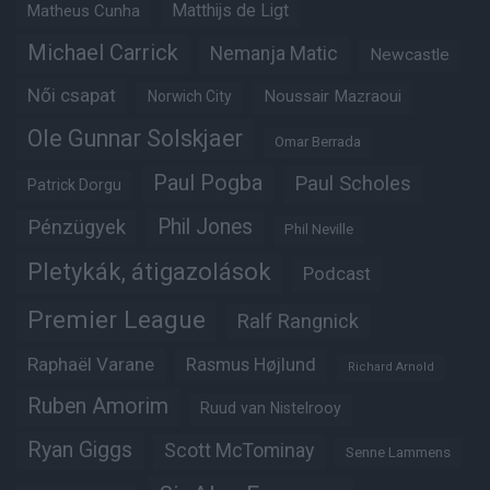
Matheus Cunha
Matthijs de Ligt
Michael Carrick
Nemanja Matic
Newcastle
Női csapat
Noussair Mazraoui
Norwich City
Ole Gunnar Solskjaer
Omar Berrada
Paul Pogba
Paul Scholes
Patrick Dorgu
Phil Jones
Pénzügyek
Phil Neville
Pletykák, átigazolások
Podcast
Premier League
Ralf Rangnick
Raphaël Varane
Rasmus Højlund
Richard Arnold
Ruben Amorim
Ruud van Nistelrooy
Ryan Giggs
Scott McTominay
Senne Lammens