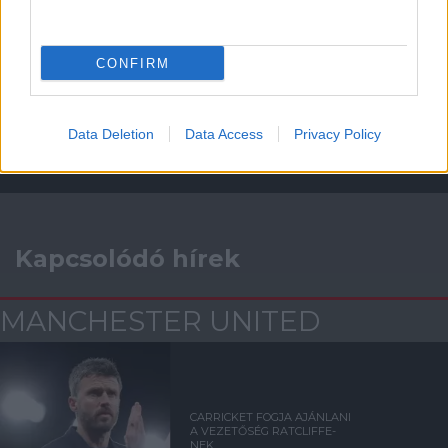
Támogatás
CONFIRM
Támogasd adományoddal
a ManUtdFanatics.hu működését!
Data Deletion
Data Access
Privacy Policy
Kapcsolódó hírek
MANCHESTER UNITED
CARRICKET FOGJA AJÁNLANI
A VEZETŐSÉG RATCLIFFE-
NEK