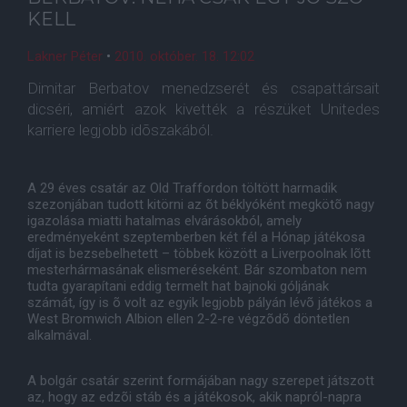
KELL
Lakner Péter
•
2010. október. 18. 12:02
Dimitar Berbatov menedzserét és csapattársait
dicséri, amiért azok kivették a részüket Unitedes
karriere legjobb idõszakából.
A 29 éves csatár az Old Traffordon töltött harmadik
szezonjában tudott kitörni az õt béklyóként megkötõ nagy
igazolása miatti hatalmas elvárásokból, amely
eredményeként szeptemberben két fél a Hónap játékosa
díjat is bezsebelhetett – többek között a Liverpoolnak lõtt
mesterhármasának elismeréseként. Bár szombaton nem
tudta gyarapítani eddig termelt hat bajnoki góljának
számát, így is õ volt az egyik legjobb pályán lévõ játékos a
West Bromwich Albion ellen 2-2-re végzõdõ döntetlen
alkalmával.
A bolgár csatár szerint formájában nagy szerepet játszott
az, hogy az edzõi stáb és a játékosok, akik napról-napra