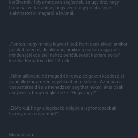
körülvették, folyamatosan segítették, és úgy érzi, nagy
hatással voltak abban, hogy végre egy pozitív képet
alakíthatott ki magáról a klubnál.
„Fontos, hogy mindig legyen hited. Nem csak akkor, amikor
gólokat szerzel, de akkor is, amikor a padlón vagy, mert
minden játékos átél nehéz periódusokat karriere során” –
kezdbe Berbatov a MUTV-nek.
„Néha alábecsülöd magad és rossz dolgokon kezdesz el
gondolkozni, amiken egyébként nem kellene. Azonban a
csapattársaid és a menedzser segíthet neked, akár csak
annyival is, hogy megkérdezik, ’Hogy vagy?’.”
„Elõfordul, hogy a legkisebb dolgok a legfontosabbak
bizonyos szempontból.”
Manutd.com