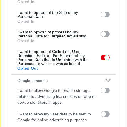
Opted In
use your data for below specified purposes in below Google
consent section.
I want to opt-out of the Sale of my
Personal Data.
Opted In
I want to opt-out of processing my
Personal Data for Targeted Advertising.
Opted In
I want to opt-out of Collection, Use,
Retention, Sale, and/or Sharing of my
Personal Data that Is Unrelated with the
Purposes for which it was collected.
Opted Out
Meccs Center
Google consents
I want to allow Google to enable storage
Paris Saint-Germain
vs
related to advertising like cookies on web or
device identifiers in apps.
Manchester United
I want to allow my user data to be sent to
Felkészülési szezon 4. mérkőzés
Google for online advertising purposes.
Nya Ullevi, Göteborg
2026-08-08 17:00