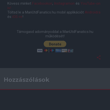
Kövess minket
Facebookon
,
Instagramon
és
YouTube-on
is!
Töltsd le a ManUtdFanatics.hu mobil applikációt
Androidra
és
iOS-re
!
Támogasd adományoddal a ManUtdFanatics.hu
működését!
Hozzászólások