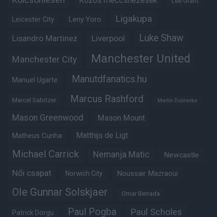
Közös meccsnézések
Lee Grant
Ligakupa
Leny Yoro
Leicester City
Luke Shaw
Lisandro Martinez
Liverpool
Manchester United
Manchester City
Manutdfanatics.hu
Manuel Ugarte
Marcus Rashford
Marcel Sabitzer
Martin Dubravka
Mason Greenwood
Mason Mount
Matheus Cunha
Matthijs de Ligt
Michael Carrick
Nemanja Matic
Newcastle
Női csapat
Noussair Mazraoui
Norwich City
Ole Gunnar Solskjaer
Omar Berrada
Paul Pogba
Paul Scholes
Patrick Dorgu