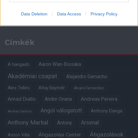
Kapcsolódó hírek
Data Deletion
Data Access
Privacy Policy
Címkék
Aaron Wan-Bissaka
A hangadó
Akadémiai csapat
Alejandro Garnacho
Alex Telles
Altay Bayindir
Alvaro Fernandez
Amad Diallo
Andre Onana
Andreas Pereira
Angol válogatott
Anthony Elanga
Andrey Santos
Anthony Martial
Arsenal
Antony
Átigazolások
Átigazolási Center
Aston Villa