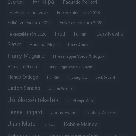
FA-kupa
Everton
Facundo Pellistri
Felkészülési túra 2022
Felkészülési túra 2023
Felkészülési túra 2024
Felkészülési túra 2025
Fred
Gary Neville
Fulham
Felkészülési túra 2026
Glazer
Hannibal Mejbri
Harry Amass
Harry Maguire
Híres magyar Vörös Ördögök
Hónap játékosa
Hónap legjobbja szavazás
Hónap Ördöge
Ifjúsági BL
Hull City
Jack Butland
Jadon Sancho
Jason Wilcox
Játékosértékelés
Játékosprofilok
Jesse Lingard
Jonny Evans
Joshua Zirkzee
Juan Mata
Kobbie Mainoo
Karl Darlow
Kölcsönlesen