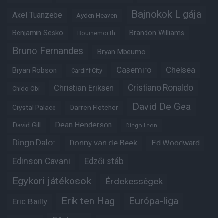
Bajnokok Ligája
Axel Tuanzebe
Ayden Heaven
Benjamin Sesko
Brandon Williams
Bournemouth
Bruno Fernandes
Bryan Mbeumo
Casemiro
Chelsea
Bryan Robson
Cardiff City
Christian Eriksen
Cristiano Ronaldo
Chido Obi
David De Gea
Crystal Palace
Darren Fletcher
Dean Henderson
David Gill
Diego Leon
Diogo Dalot
Donny van de Beek
Ed Woodward
Edinson Cavani
Edzői stáb
Egykori játékosok
Érdekességek
Erik ten Hag
Európa-liga
Eric Bailly