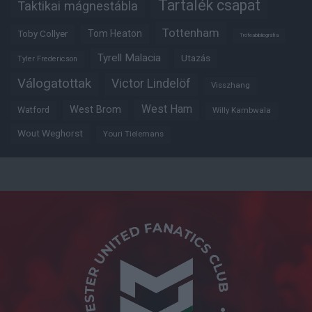
Tartalék csapat
Taktikai mágnestábla
Tottenham
Tom Heaton
Toby Collyer
Trófeabibliográfia
Tyrell Malacia
Utazás
Tyler Fredericson
Válogatottak
Victor Lindelöf
Visszhang
West Ham
West Brom
Watford
Willy Kambwala
Wout Weghorst
Youri Tielemans