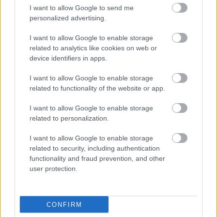
I want to allow Google to send me
personalized advertising.
I want to allow Google to enable storage
Leeds United
vs
Manchester United
2026-08-12 20:30
related to analytics like cookies on web or
AC Milan
vs
Manchester United
2026-08-15 18:00
device identifiers in apps.
I want to allow Google to enable storage
ELŐZŐ MÉRKŐZÉSEK
related to functionality of the website or app.
I want to allow Google to enable storage
Támogatás
related to personalization.
I want to allow Google to enable storage
Támogasd adományoddal
related to security, including authentication
a ManUtdFanatics.hu működését!
functionality and fraud prevention, and other
user protection.
CONFIRM