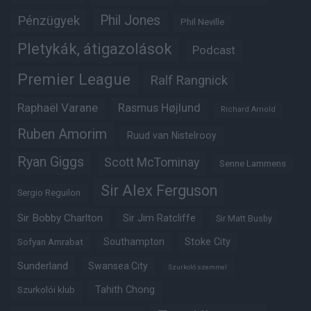
Phil Jones
Pénzügyek
Phil Neville
Pletykák, átigazolások
Podcast
Premier League
Ralf Rangnick
Raphaël Varane
Rasmus Højlund
Richard Arnold
Ruben Amorim
Ruud van Nistelrooy
Ryan Giggs
Scott McTominay
Senne Lammens
Sir Alex Ferguson
Sergio Reguilon
Sir Bobby Charlton
Sir Jim Ratcliffe
Sir Matt Busby
Southampton
Stoke City
Sofyan Amrabat
Sunderland
Swansea City
Szurkoló szemmel
Tahith Chong
Szurkolói klub