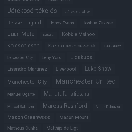
Játékosértékelés
Játékosprofilok
Jesse Lingard
Jonny Evans
Joshua Zirkzee
Juan Mata
Kobbie Mainoo
Karl Darlow
Kölcsönlesen
Közös meccsnézések
Lee Grant
Ligakupa
Leny Yoro
Leicester City
Luke Shaw
Lisandro Martinez
Liverpool
Manchester United
Manchester City
Manutdfanatics.hu
Manuel Ugarte
Marcus Rashford
Marcel Sabitzer
Martin Dubravka
Mason Greenwood
Mason Mount
Matheus Cunha
Matthijs de Ligt