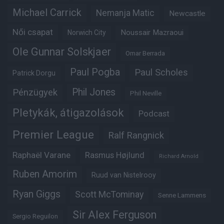
Michael Carrick
Nemanja Matic
Newcastle
Női csapat
Noussair Mazraoui
Norwich City
Ole Gunnar Solskjaer
Omar Berrada
Paul Pogba
Paul Scholes
Patrick Dorgu
Phil Jones
Pénzügyek
Phil Neville
Pletykák, átigazolások
Podcast
Premier League
Ralf Rangnick
Raphaël Varane
Rasmus Højlund
Richard Arnold
Ruben Amorim
Ruud van Nistelrooy
Ryan Giggs
Scott McTominay
Senne Lammens
Sir Alex Ferguson
Sergio Reguilon