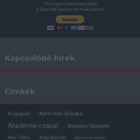
Támogasd adományoddal
a ManUtdFanatics.hu működését!
Kapcsolódó hírek
Címkék
Aaron Wan-Bissaka
A hangadó
Akadémiai csapat
Alejandro Garnacho
Alex Telles
Altay Bayindir
Alvaro Fernandez