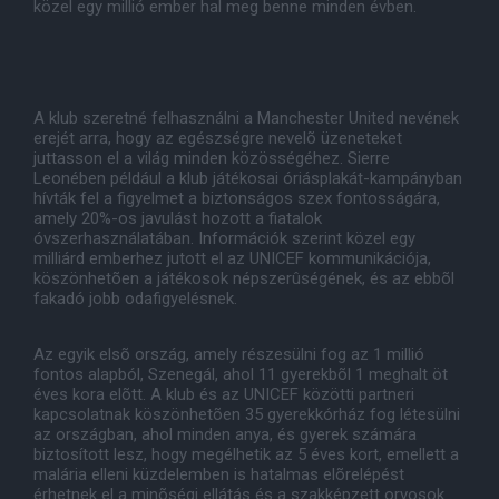
közel egy millió ember hal meg benne minden évben.
A klub szeretné felhasználni a Manchester United nevének
erejét arra, hogy az egészségre nevelõ üzeneteket
juttasson el a világ minden közösségéhez. Sierre
Leonében például a klub játékosai óriásplakát-kampányban
hívták fel a figyelmet a biztonságos szex fontosságára,
amely 20%-os javulást hozott a fiatalok
óvszerhasználatában. Információk szerint közel egy
milliárd emberhez jutott el az UNICEF kommunikációja,
köszönhetõen a játékosok népszerûségének, és az ebbõl
fakadó jobb odafigyelésnek.
Az egyik elsõ ország, amely részesülni fog az 1 millió
fontos alapból, Szenegál, ahol 11 gyerekbõl 1 meghalt öt
éves kora elõtt. A klub és az UNICEF közötti partneri
kapcsolatnak köszönhetõen 35 gyerekkórház fog létesülni
az országban, ahol minden anya, és gyerek számára
biztosított lesz, hogy megélhetik az 5 éves kort, emellett a
malária elleni küzdelemben is hatalmas elõrelépést
érhetnek el a minõségi ellátás és a szakképzett orvosok