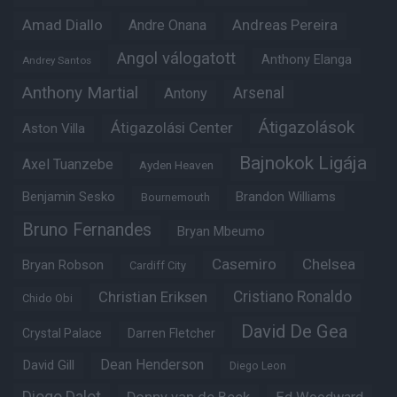
Amad Diallo
Andre Onana
Andreas Pereira
Angol válogatott
Anthony Elanga
Andrey Santos
Anthony Martial
Arsenal
Antony
Átigazolások
Átigazolási Center
Aston Villa
Bajnokok Ligája
Axel Tuanzebe
Ayden Heaven
Benjamin Sesko
Brandon Williams
Bournemouth
Bruno Fernandes
Bryan Mbeumo
Casemiro
Chelsea
Bryan Robson
Cardiff City
Christian Eriksen
Cristiano Ronaldo
Chido Obi
David De Gea
Crystal Palace
Darren Fletcher
Dean Henderson
David Gill
Diego Leon