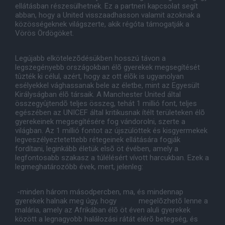
ellátásban részesülhetnek. Ez a partneri kapcsolat segít
abban, hogy a United visszaadhasson valamit azoknak a
közösségeknek világszerte, akik régóta támogatják a
Vörös Ördögöket.
Legújabb elkötelezõdésükben hosszú távon a
legszegényebb országokban élõ gyerekek megsegítését
tûzték ki célul, azért, hogy az ott élõk is ugyanolyan
esélyekkel vághassanak bele az életbe, mint az Egyesült
Királyságban élõ társaik. A Manchester United által
összegyûjtendõ teljes összeg, tehát 1 millió font, teljes
egészében az UNICEF által kritikusnak ítélt területeken élõ
gyerekeinek megsegítésére fog vándorolni, szerte a
világban. Az 1 millió fontot az újszülöttek és kisgyermekek
legveszélyeztetettebb rétegeinek ellátására fogják
fordítani, leginkább életük elsõ öt évében, amely a
legfontosabb szakasz a túlélésért vívott harcukban. Ezek a
legmeghatározóbb évek, mert, jelenleg:
-
minden három másodpercben, ma, és mindennap
gyerekek halnak meg úgy, hogy megelõzhetõ lenne a
malária, amely az Afrikában élõ öt éven aluli gyerekek
között a legnagyobb halálozási rátát elérõ betegség, és