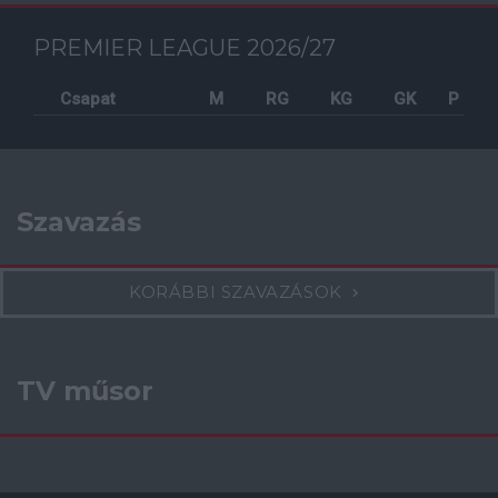
PREMIER LEAGUE 2026/27
Csapat
M
RG
KG
GK
P
Szavazás
KORÁBBI SZAVAZÁSOK
TV műsor