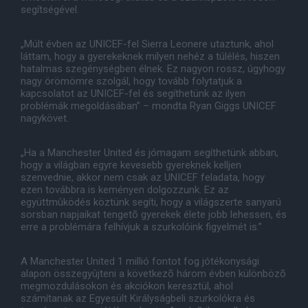
segítségével.
„Múlt évben az UNICEF-fel Sierra Leonere utaztunk, ahol
láttam, hogy a gyerekeknek milyen nehéz a túlélés, hiszen
hatalmas szegénységben élnek. Ez nagyon rossz, úgyhogy
nagy örömömre szolgál, hogy tovább folytatjuk a
kapcsolatot az UNICEF-fel és segíthetünk az ilyen
problémák megoldásában” – mondta Ryan Giggs UNICEF
nagykövet.
„Ha a Manchester United és jómagam segíthetünk abban,
hogy a világban egyre kevesebb gyereknek kelljen
szenvednie, akkor nem csak az UNICEF feladata, hogy
ezen továbbra is keményen dolgozzunk. Ez az
együttmûködés köztünk segíti, hogy a világszerte sanyarú
sorsban napjaikat tengetõ gyerekek élete jobb lehessen, és
erre a problémára felhívjuk a szurkolóink figyelmét is.”
A Manchester United 1 millió fontot fog jótékonysági
alapon összegyûjteni a következõ három évben különbözõ
megmozdulásokon és akciókon keresztül, ahol
számítanak az Egyesült Királyságbeli szurkolókra és