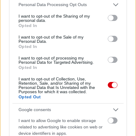
Please note that this website/app uses one or more Google
Personal Data Processing Opt Outs
services and may gather and store information including but
not limited to your visit or usage behaviour. You may click to
I want to opt-out of the Sharing of my
personal data.
grant or deny consent to Google and its third-party tags to
Opted In
use your data for below specified purposes in below Google
consent section.
I want to opt-out of the Sale of my
Personal Data.
Opted In
I want to opt-out of processing my
Personal Data for Targeted Advertising.
Opted In
I want to opt-out of Collection, Use,
Retention, Sale, and/or Sharing of my
Personal Data that Is Unrelated with the
Purposes for which it was collected.
Opted Out
Google consents
I want to allow Google to enable storage
related to advertising like cookies on web or
device identifiers in apps.