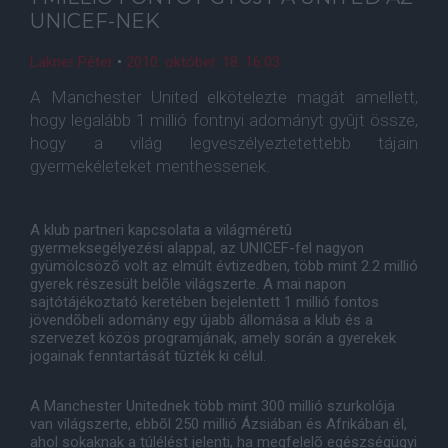
UNICEF-NEK
Lakner Péter
•
2010. október. 18. 16:03
A Manchester United elkötelezte magát amellett,
hogy legalább 1 millió fontnyi adományt gyûjt össze,
hogy a világ legveszélyeztetettebb tájain
gyermekéleteket menthessenek.
A klub partneri kapcsolata a világméretû
gyermeksegélyezési alappal, az UNICEF-fel nagyon
gyümölcsözõ volt az elmúlt évtizedben, több mint 2.2 millió
gyerek részesült belõle világszerte. A mai napon
sajtótájékoztató keretében bejelentett 1 millió fontos
jövendõbeli adomány egy újabb állomása a klub és a
szervezet közös programjának, amely során a gyerekek
jogainak fenntartását tûzték ki célul.
A Manchester Unitednek több mint 300 millió szurkolója
van világszerte, ebbõl 250 millió Ázsiában és Afrikában él,
ahol sokaknak a túlélést jelenti, ha megfelelõ egészségügyi