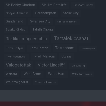
Sir Bobby Charlton
Sir Jim Ratcliffe
Sir Matt Busby
Southampton
Stoke City
Sofyan Amrabat
Sunderland
Swansea City
Szurkoló szemmel
Tahith Chong
Szurkolói klub
Tartalék csapat
Taktikai mágnestábla
Tottenham
Tom Heaton
Toby Collyer
Trófeabibliográfia
Tyrell Malacia
Utazás
Tyler Fredericson
Válogatottak
Victor Lindelöf
Visszhang
West Ham
West Brom
Watford
Willy Kambwala
Wout Weghorst
Youri Tielemans