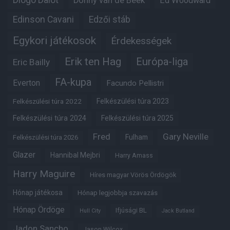
Diogo Dalot
Donny van de Beek
Ed Woodward
Edinson Cavani
Edzői stáb
Egykori játékosok
Érdekességek
Erik ten Hag
Európa-liga
Eric Bailly
FA-kupa
Everton
Facundo Pellistri
Felkészülési túra 2022
Felkészülési túra 2023
Felkészülési túra 2024
Felkészülési túra 2025
Fred
Gary Neville
Fulham
Felkészülési túra 2026
Glazer
Hannibal Mejbri
Harry Amass
Harry Maguire
Híres magyar Vörös Ördögök
Hónap játékosa
Hónap legjobbja szavazás
Hónap Ördöge
Ifjúsági BL
Hull City
Jack Butland
Jadon Sancho
Jason Wilcox