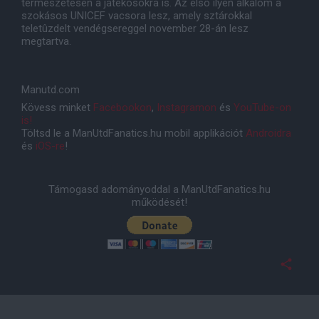
természetesen a játékosokra is. Az elsõ ilyen alkalom a
szokásos UNICEF vacsora lesz, amely sztárokkal
teletûzdelt vendégsereggel november 28-án lesz
megtartva.
Manutd.com
Kövess minket
Facebookon
,
Instagramon
és
YouTube-on
is!
Töltsd le a ManUtdFanatics.hu mobil applikációt
Androidra
és
iOS-re
!
Támogasd adományoddal a ManUtdFanatics.hu
működését!