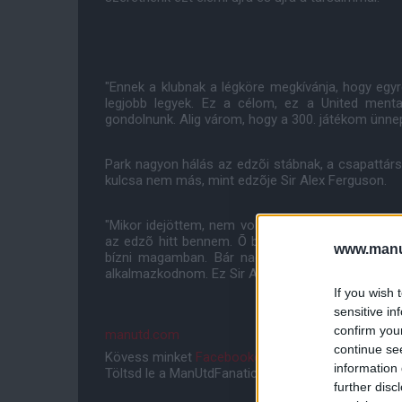
"Ennek a klubnak a légköre megkívánja, hogy egyr
legjobb legyek. Ez a célom, ez a United mental
gondolnunk. Alig várom, hogy a 300. játékom ünne
Park nagyon hálás az edzõi stábnak, a csapattárs
kulcsa nem más, mint edzõje Sir Alex Ferguson.
"Mikor idejöttem, nem voltam biztos magamban. 
az edzõ hitt bennem. Õ biztatott és bízott benne
www.manut
bízni magamban. Bár nagyon nagy kihívás volt s
alkalmazkodnom. Ez Sir Alex biztatása nélkül nem s
If you wish 
sensitive in
confirm you
manutd.com
continue se
Kövess minket
Facebookon
,
Instagramon
és
YouT
information 
Töltsd le a ManUtdFanatics.hu mobil applikációt
An
further disc