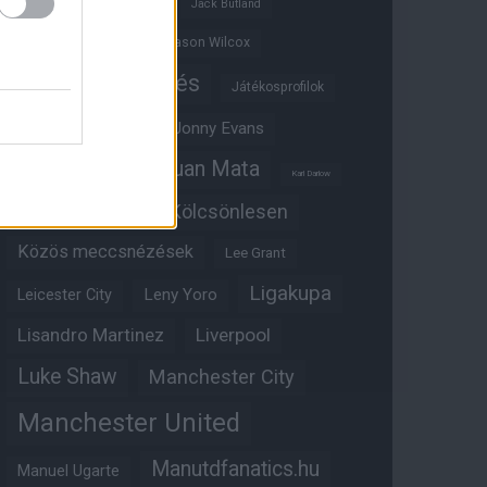
Ifjúsági BL
Hull City
Jack Butland
Jadon Sancho
Jason Wilcox
Játékosértékelés
Játékosprofilok
Jesse Lingard
Jonny Evans
Juan Mata
Joshua Zirkzee
Karl Darlow
Kölcsönlesen
Kobbie Mainoo
Közös meccsnézések
Lee Grant
Ligakupa
Leny Yoro
Leicester City
Lisandro Martinez
Liverpool
Luke Shaw
Manchester City
Manchester United
Manutdfanatics.hu
Manuel Ugarte