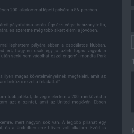
sen 200. alkalommal lépett pályára a 86. percben.
mít pályafutása során. Úgy érzi végre bebizonyította,
ra, és szeretne még több sikert elérni a jövõben.
mal léphettem pályára ebben a csodálatos klubban.
ád ért, hogy én csak egy jó üzleti fogás vagyok a
k után senki nem vádolhat ezzel engem"- mondta Park
es ilyen magas követelményeknek megfelelni, amit az
m birkózni ezzel a feladattal."
ynom több játékot, de végre elértem a 200. mérkõzést a
zam azt a szintet, amit az United megkíván. Ebben
"
emre, mert nagyon sok van. A legjobb pillanat egy
al, és a Unitedben erre bõven volt alkalom. Ezért is