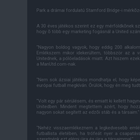
Park a drámai fordulatú Stamford Bridge-i mérkõzé
A 30 éves játékos szerint ez egy mérföldkõnek szá
hogy õ több egy marketing fogásnál a United számá
"Nagyon boldog vagyok, hogy eddig 200 alkalom
Emlékszem mikor idekerültem, többször az a v
Unitednek, a pólóeladások miatt. Azt hiszem eze
a ManUtd.com-nak.
"Nem sok ázsiai játékos mondhatja el, hogy kép
európai futball megkíván. Õrülök, hogy én meg tudta
"Volt egy pár sérülésem, és emiatt ki kellett hag
Unitedben. Mindent megtettem azért, hogy hoz
nagyon sokat segített az edzõi stáb és a társaim.
"Nehéz visszaemlékeznem a legkedvesebb emlék
futballista életében, ha trófeát nyer a csapatáv
szeretnénk ezt elérni újra és újra a társaimmal."