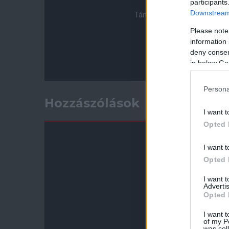
participants
Downstream 
Támogasd adományoddal a 
Please note
information 
deny consent
in below Go
Persona
Hozzászólások
I want t
Opted 
I want t
Opted 
I want 
Advertis
Opted 
I want t
of my P
was col