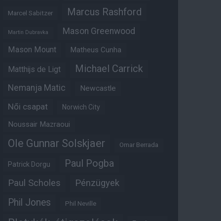
Marcus Rashford
Marcel Sabitzer
Mason Greenwood
Martin Dubravka
Mason Mount
Matheus Cunha
Michael Carrick
Matthijs de Ligt
Nemanja Matic
Newcastle
Női csapat
Norwich City
Noussair Mazraoui
Ole Gunnar Solskjaer
Omar Berrada
Paul Pogba
Patrick Dorgu
Paul Scholes
Pénzügyek
Phil Jones
Phil Neville