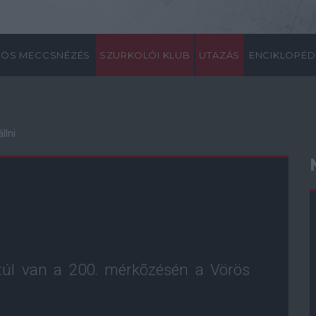
ÖS MECCSNÉZÉS
SZURKOLÓI KLUB
UTAZÁS
ENCIKLOPÉD
llni
 túl van a 200. mérkõzésén a Vörös