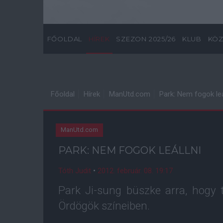
FŐOLDAL
HÍREK
SZEZON 2025/26
KLUB
KÖZ
Főoldal
Hírek
ManUtd.com
Park: Nem fogok leá
ManUtd.com
PARK: NEM FOGOK LEÁLLNI
Tóth Judit
•
2012. február. 08. 19:17
Park Ji-sung büszke arra, hogy
Ördögök színeiben.