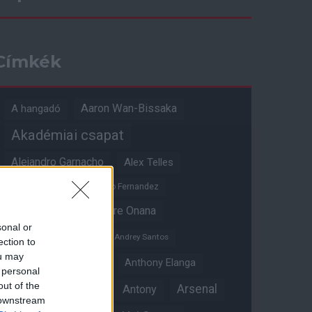
Címkék
Aaron Wan-Bissaka
A hangadó
Akadémiai csapat
Alejandro Garnacho
Alex Telles
Altay Bayindir
Alvaro Fernandez
Amad Diallo
Andre Onana
sonal or
Andreas Pereira
Andrey Santos
ection to
ou may
Angol válogatott
Anthony Elanga
 personal
out of the
Anthony Martial
Arsenal
Antony
 downstream