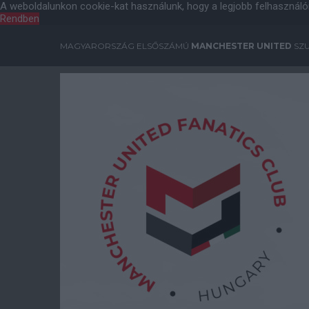
A weboldalunkon cookie-kat használunk, hogy a legjobb felhasználó
Rendben
MAGYARORSZÁG ELSŐSZÁMÚ
MANCHESTER UNITED
SZU