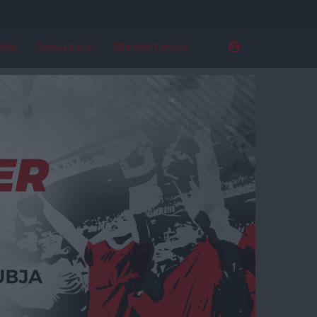
ldal
Regisztráció
Elfelejtett jelszó