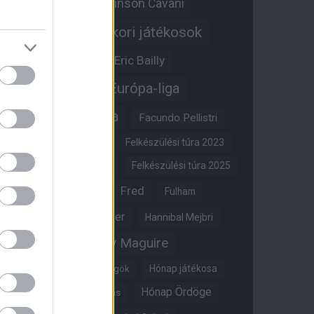
Edinson Cavani
Ed Woodward
Egykori játékosok
Edzői stáb
Érdekességek
Eric Bailly
Erik ten Hag
Európa-liga
FA-kupa
Everton
Facundo Pellistri
Felkészülési túra 2022
Felkészülési túra 2023
Felkészülési túra 2024
Felkészülési túra 2025
Fred
Fulham
Felkészülési túra 2026
Gary Neville
Glazer
Hannibal Mejbri
Harry Maguire
Harry Amass
Hónap játékosa
Híres magyar Vörös Ördögök
Hónap Ördöge
Hónap legjobbja szavazás