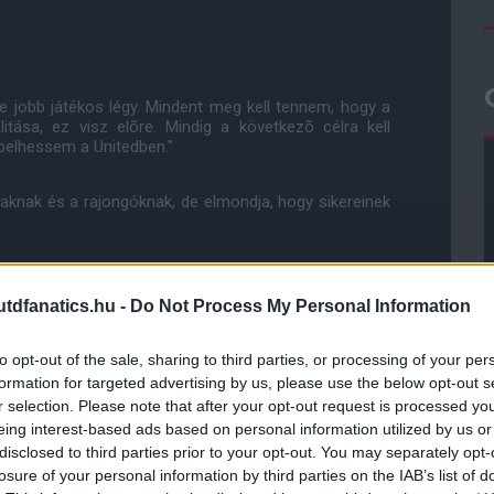
e jobb játékos légy. Mindent meg kell tennem, hogy a
itása, ez visz elõre. Mindig a következõ célra kell
pelhessem a Unitedben."
aknak és a rajongóknak, de elmondja, hogy sikereinek
Nem tudtam elég jó leszek-e ilyen magas szinten, de
m. Olyan lelkesedéssel beszélt, hogy én is elkezdtem
dfanatics.hu -
Do Not Process My Personal Information
zámomra az angol futball, de örülök, hogy sikerült
ikerülhetett volna."
to opt-out of the sale, sharing to third parties, or processing of your per
formation for targeted advertising by us, please use the below opt-out s
r selection. Please note that after your opt-out request is processed y
eing interest-based ads based on personal information utilized by us or
ube-on is!
disclosed to third parties prior to your opt-out. You may separately opt-
droidra
és
iOS-re
!
losure of your personal information by third parties on the IAB’s list of