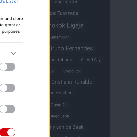
Átigazolási Center
B’s List of
Aston Villa
Átigazolások
Axel Tuanzebe
er and store
Bajnokok Ligája
to grant or
Ayden Heaven
ed purposes
Benjamin Sesko
Bournemouth
Bruno Fernandes
Brandon Williams
Bryan Mbeumo
Bryan Robson
Cardiff City
Casemiro
Chelsea
Chido Obi
Christian Eriksen
Cristiano Ronaldo
Crystal Palace
Darren Fletcher
David De Gea
David Gill
Dean Henderson
Diego Leon
Diogo Dalot
Donny van de Beek