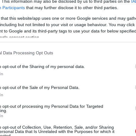
. This information may also be disclosed by us to third parties on the
IA
Participants
that may further disclose it to other third parties.
ManUtdFanatics.hu működését!
 that this website/app uses one or more Google services and may gath
including but not limited to your visit or usage behaviour. You may click 
 to Google and its third-party tags to use your data for below specifi
ogle consent section.
l Data Processing Opt Outs
o opt-out of the Sharing of my personal data.
In
o opt-out of the Sale of my Personal Data.
In
to opt-out of processing my Personal Data for Targeted
ing.
In
o opt-out of Collection, Use, Retention, Sale, and/or Sharing
ersonal Data that Is Unrelated with the Purposes for which it
lected.