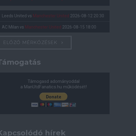
Leeds United
vs
Manchester United
2026-08-12 20:30
AC Milan
vs
Manchester United
2026-08-15 18:00
ELŐZŐ MÉRKŐZÉSEK
Támogatás
Támogasd adományoddal
a ManUtdFanatics.hu működését!
Kapcsolódó hírek