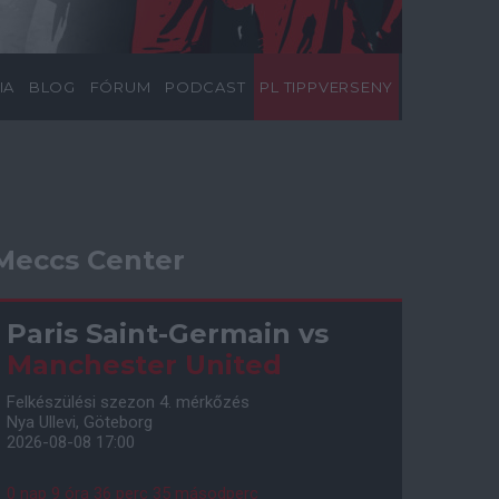
IA
BLOG
FÓRUM
PODCAST
PL TIPPVERSENY
Meccs Center
Paris Saint-Germain
vs
Manchester United
Felkészülési szezon 4. mérkőzés
Nya Ullevi, Göteborg
2026-08-08 17:00
0 nap 9 óra 36 perc 34 másodperc