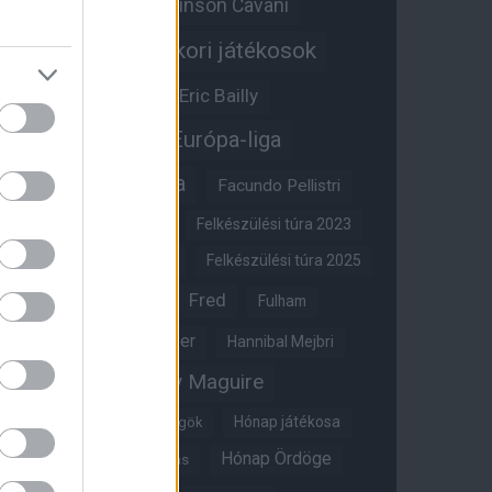
Edinson Cavani
Ed Woodward
Egykori játékosok
Edzői stáb
Érdekességek
Eric Bailly
Erik ten Hag
Európa-liga
FA-kupa
Everton
Facundo Pellistri
Felkészülési túra 2022
Felkészülési túra 2023
Felkészülési túra 2024
Felkészülési túra 2025
Fred
Fulham
Felkészülési túra 2026
Gary Neville
Glazer
Hannibal Mejbri
Harry Maguire
Harry Amass
Hónap játékosa
Híres magyar Vörös Ördögök
Hónap Ördöge
Hónap legjobbja szavazás