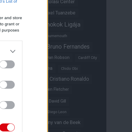
Átigazolási Center
B’s List of
Aston Villa
Átigazolások
Axel Tuanzebe
er and store
Bajnokok Ligája
to grant or
Ayden Heaven
ed purposes
Benjamin Sesko
Bournemouth
Bruno Fernandes
Brandon Williams
Bryan Mbeumo
Bryan Robson
Cardiff City
Casemiro
Chelsea
Chido Obi
Christian Eriksen
Cristiano Ronaldo
Crystal Palace
Darren Fletcher
David De Gea
David Gill
Dean Henderson
Diego Leon
Diogo Dalot
Donny van de Beek