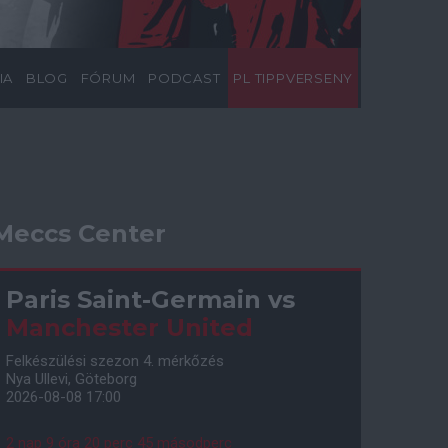
IA
BLOG
FÓRUM
PODCAST
PL TIPPVERSENY
Meccs Center
Paris Saint-Germain
vs
Manchester United
Felkészülési szezon 4. mérkőzés
Nya Ullevi, Göteborg
2026-08-08 17:00
2 nap 9 óra 20 perc 44 másodperc