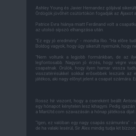
Ashley Young és Javier Hernandez góljával sikerü
Ördögök jövõhét csütörtökön fogadják az Ajaxot a
Patrice Evra hiánya miatt Ferdinand volt a csapat
az utolsó sípszó elhangzása után.
"Ez egy jó eredmény" - mondta Rio. "Ha elõre tud
Boldog vagyok, hogy úgy sikerült nyernünk, hogy n
"Nem voltunk a legjobb formánkban, de az il
legfontosabb. Nagyon jó érzés, hogy végre vis
csapatnak. Örülök, hogy ilyen hamar vissza tud
visszatérésükkel sokkal erõsebbek leszünk az 
játékos, aki nagy elõnyt jelent a csapat számára. E
Rossz hír viszont, hogy a csereként beállt Anton
egy hónapot kénytelen lesz kihagyni. Pedig igazá
a ManUtd.com szavazásán a hónap játékosa díjat is
"Igen, ez valóban egy nagy csapás számunkra" - i
de ha valaki lesérül, Sir Alex mindig tudja kit bízzo