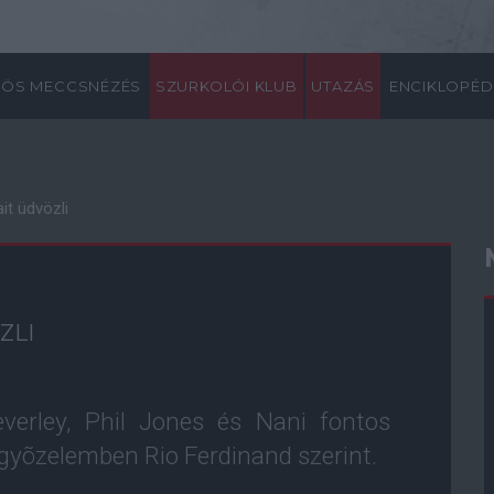
ÖS MECCSNÉZÉS
SZURKOLÓI KLUB
UTAZÁS
ENCIKLOPÉD
it üdvözli
ZLI
everley, Phil Jones és Nani fontos
i gyõzelemben Rio Ferdinand szerint.