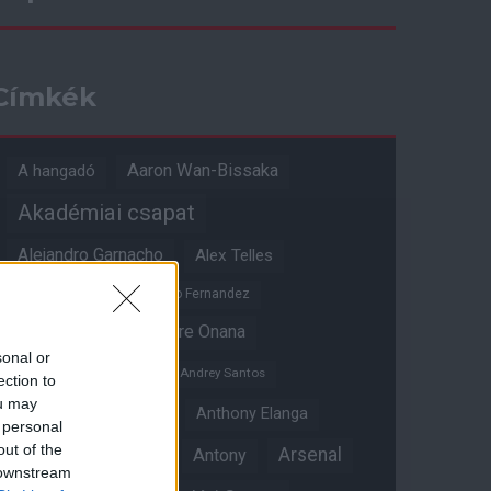
Címkék
Aaron Wan-Bissaka
A hangadó
Akadémiai csapat
Alejandro Garnacho
Alex Telles
Altay Bayindir
Alvaro Fernandez
Amad Diallo
Andre Onana
sonal or
Andreas Pereira
Andrey Santos
ection to
ou may
Angol válogatott
Anthony Elanga
 personal
out of the
Anthony Martial
Arsenal
Antony
 downstream