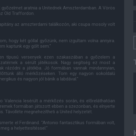
lt gyõzelmet aratnia a Unitednek Amszterdamban. A Vörös
z Old Traffordon.
kapitány az amszterdami találkozón, aki csupa mosoly volt
om, hogy két góllal gyõzünk, nem izgultam volna annyira.
em kaptunk egy gólt sem."
yen típusú versenyek ezen szakaszában a gyõzelem a
szatérnek a sérült játékosok. Nagy segítség ez most a
tak rázódni a játékba. Jó formában vannak mindannyian,
elõttünk álló mérkõzéseken. Tom egy nagyon sokoldalú
nergikus és nagyon jól bánik a labdával."
io Valencia lesérült a mérkõzés során, és elõreláthatóan
n remek formában játszott ebben a szezonban, és elnyerte
. Távolléte megnehezítheti a United helyzetét.
smerte el Ferdinand. "Antonio fantasztikus formában volt,
n meg a helyettesítéssel."