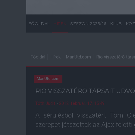
FŐOLDAL
HÍREK
SZEZON 2025/26
KLUB
KÖZ
Főoldal
Hírek
ManUtd.com
Rio visszatérõ társa
ManUtd.com
RIO VISSZATÉRÕ TÁRSAIT ÜDVÖ
Tóth Judit
•
2012. február. 17. 15:49
A sérülésbõl visszatért Tom Cl
szerepet játszottak az Ajax felett