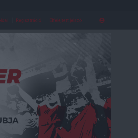
ldal
Regisztráció
Elfelejtett jelszó