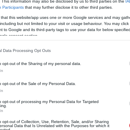
. This information may also be disclosed by us to third parties on the
IA
Participants
that may further disclose it to other third parties.
 that this website/app uses one or more Google services and may gath
including but not limited to your visit or usage behaviour. You may click 
 to Google and its third-party tags to use your data for below specifi
ogle consent section.
l Data Processing Opt Outs
o opt-out of the Sharing of my personal data.
In
o opt-out of the Sale of my Personal Data.
In
to opt-out of processing my Personal Data for Targeted
ing.
In
o opt-out of Collection, Use, Retention, Sale, and/or Sharing
ersonal Data that Is Unrelated with the Purposes for which it
lected.