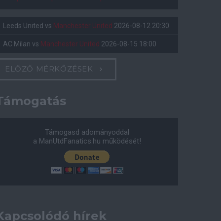
Leeds United
vs
Manchester United
2026-08-12 20:30
AC Milan
vs
Manchester United
2026-08-15 18:00
ELŐZŐ MÉRKŐZÉSEK
Támogatás
Támogasd adományoddal
a ManUtdFanatics.hu működését!
Kapcsolódó hírek