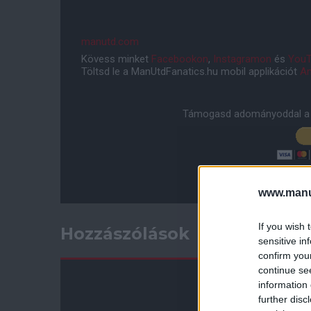
manutd.com
Kövess minket
Facebookon
,
Instagramon
és
YouT
Töltsd le a ManUtdFanatics.hu mobil applikációt
An
Támogasd adományoddal a 
www.manut
If you wish 
Hozzászólások
sensitive in
confirm you
continue se
information 
further disc