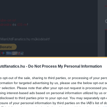
ube-on is!
droidra
és
iOS-re
!
ManUtdFanatics.hu működését!
dfanatics.hu -
Do Not Process My Personal Information
to opt-out of the sale, sharing to third parties, or processing of your per
formation for targeted advertising by us, please use the below opt-out s
r selection. Please note that after your opt-out request is processed y
eing interest-based ads based on personal information utilized by us or
disclosed to third parties prior to your opt-out. You may separately opt-
losure of your personal information by third parties on the IAB’s list of