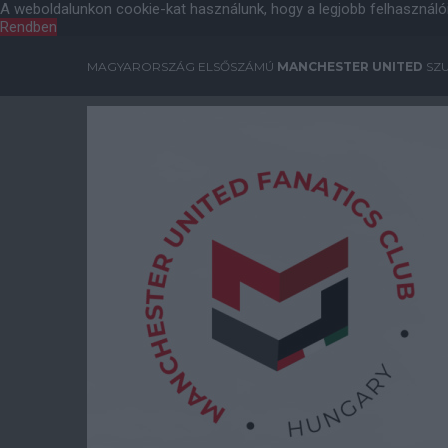
A weboldalunkon cookie-kat használunk, hogy a legjobb felhasználó
Rendben
MAGYARORSZÁG ELSŐSZÁMÚ
MANCHESTER UNITED
SZU