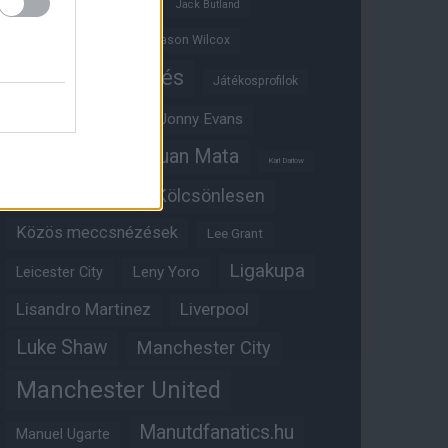
Ifjúsági BL
Hull City
Jack Butland
Jadon Sancho
Jason Wilcox
Játékosértékelés
Játékosprofilok
Jesse Lingard
Jonny Evans
Juan Mata
Joshua Zirkzee
Karl Darlow
Kölcsönlesen
Kobbie Mainoo
Közös meccsnézések
Lee Grant
Ligakupa
Leny Yoro
Leicester City
Lisandro Martinez
Liverpool
Luke Shaw
Manchester City
Manchester United
Manutdfanatics.hu
Manuel Ugarte