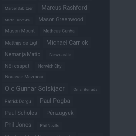
Marcus Rashford
Marcel Sabitzer
Mason Greenwood
Martin Dubravka
Mason Mount
Matheus Cunha
Michael Carrick
Matthijs de Ligt
Nemanja Matic
Newcastle
Női csapat
Norwich City
Noussair Mazraoui
Ole Gunnar Solskjaer
Omar Berrada
Paul Pogba
Patrick Dorgu
Paul Scholes
Pénzügyek
Phil Jones
Phil Neville