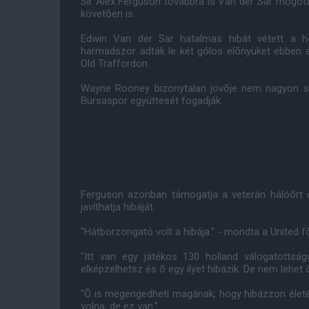
Sir Alex Ferguson továbbra is Van der Sar mögött 
követõen is.
Edwin Van der Sar hatalmas hibát vétett a h
harmadszor adták le két gólos elõnyüket ebben a
Old Traffordon.
Wayne Rooney bizonytalan jövõje nem nagyon seg
Bursaspor együttesét fogadják.
Ferguson azonban támogatja a veterán hálóõrt 
javíthatja hibáját.
"Hátborzongató volt a hibája." - mondta a United f
"Itt van egy játékos 130 holland válogatottság
elképzelhetsz és õ egy ilyet hibázik. De nem lehet õ
"Õ is megengedheti magának, hogy hibázzon életéb
volna, de ez van."