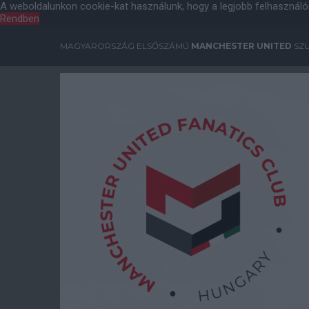
A weboldalunkon cookie-kat használunk, hogy a legjobb felhasználó
Rendben
MAGYARORSZÁG ELSŐSZÁMÚ
MANCHESTER UNITED
SZU