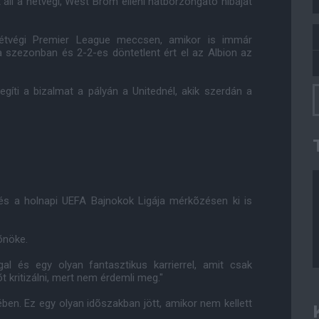
áll a hétvégi, West Brom elleni hátborzongató hibáját
étvégi Premier League meccsen, amikor is immár
 szezonban és 2-2-es döntetlent ért el az Albion az
íti a bizalmat a pályán a Unitednél, akik szerdán a
és a holnapi UEFA Bajnokok Ligája mérkõzésen ki is
õnöke.
gal és egy olyan fantasztikus karrierrel, amit csak
t kritizálni, mert nem érdemli meg."
en. Ez egy olyan idõszakban jött, amikor nem kellett