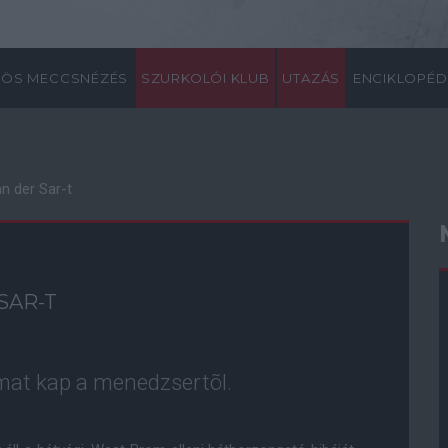
ÖS MECCSNÉZÉS
SZURKOLÓI KLUB
UTAZÁS
ENCIKLOPÉD
n der Sar-t
SAR-T
lmat kap a menedzsertõl.