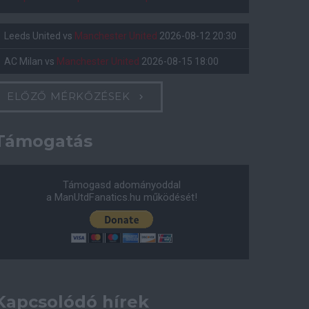
Leeds United
vs
Manchester United
2026-08-12 20:30
AC Milan
vs
Manchester United
2026-08-15 18:00
ELŐZŐ MÉRKŐZÉSEK
Támogatás
Támogasd adományoddal
a ManUtdFanatics.hu működését!
Kapcsolódó hírek