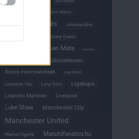
Ifjúsági BL
Hull City
Jack Butland
Jadon Sancho
Jason Wilcox
Játékosértékelés
Játékosprofilok
Jesse Lingard
Jonny Evans
Juan Mata
Joshua Zirkzee
Karl Darlow
Kölcsönlesen
Kobbie Mainoo
Közös meccsnézések
Lee Grant
Ligakupa
Leny Yoro
Leicester City
Lisandro Martinez
Liverpool
Luke Shaw
Manchester City
Manchester United
Manutdfanatics.hu
Manuel Ugarte