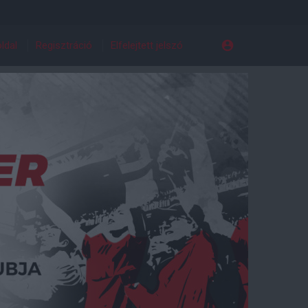
ldal
Regisztráció
Elfelejtett jelszó