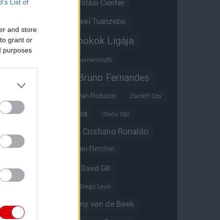
Átigazolási Center
B’s List of
Aston Villa
Átigazolások
Axel Tuanzebe
er and store
Bajnokok Ligája
to grant or
Ayden Heaven
ed purposes
Benjamin Sesko
Bournemouth
Bruno Fernandes
Brandon Williams
Bryan Mbeumo
Bryan Robson
Cardiff City
Casemiro
Chelsea
Chido Obi
Christian Eriksen
Cristiano Ronaldo
Crystal Palace
Darren Fletcher
David De Gea
David Gill
Dean Henderson
Diego Leon
Diogo Dalot
Donny van de Beek