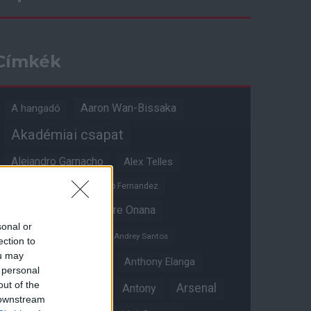
Címkék
Aaron Wan-Bissaka
A hangadó
Akadémiai csapat
Alejandro Garnacho
Alex Telles
Altay Bayindir
Alvaro Fernandez
Amad Diallo
Andre Onana
sonal or
Andreas Pereira
Andrey Santos
ection to
ou may
Angol válogatott
Anthony Elanga
 personal
out of the
Anthony Martial
Arsenal
Antony
 downstream