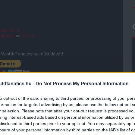
ube-on is!
droidra
és
iOS-re
!
ManUtdFanatics.hu működését!
dfanatics.hu -
Do Not Process My Personal Information
to opt-out of the sale, sharing to third parties, or processing of your per
formation for targeted advertising by us, please use the below opt-out s
r selection. Please note that after your opt-out request is processed y
eing interest-based ads based on personal information utilized by us or
disclosed to third parties prior to your opt-out. You may separately opt-
losure of your personal information by third parties on the IAB’s list of