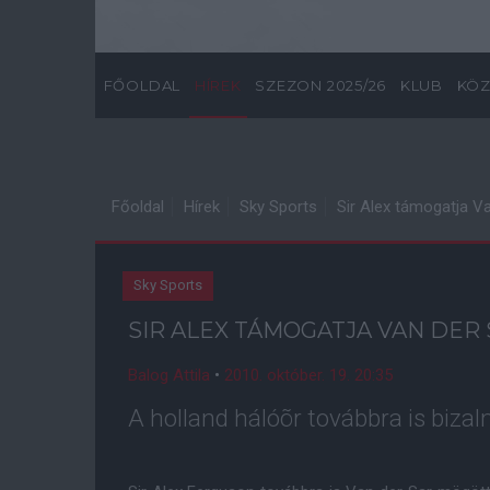
FŐOLDAL
HÍREK
SZEZON 2025/26
KLUB
KÖZ
Főoldal
Hírek
Sky Sports
Sir Alex támogatja Va
Sky Sports
SIR ALEX TÁMOGATJA VAN DER 
Balog Attila
•
2010. október. 19. 20:35
A holland hálóõr továbbra is biza