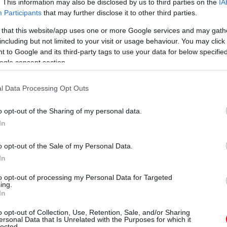
. This information may also be disclosed by us to third parties on the
IA
Participants
that may further disclose it to other third parties.
 that this website/app uses one or more Google services and may gath
including but not limited to your visit or usage behaviour. You may click 
 to Google and its third-party tags to use your data for below specifi
ogle consent section.
l Data Processing Opt Outs
o opt-out of the Sharing of my personal data.
In
o opt-out of the Sale of my Personal Data.
In
to opt-out of processing my Personal Data for Targeted
ing.
In
o opt-out of Collection, Use, Retention, Sale, and/or Sharing
ersonal Data that Is Unrelated with the Purposes for which it
lected.