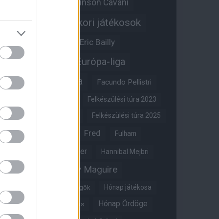
Edinson Cavani
Ed Woodward
Egykori játékosok
Edzői stáb
Érdekességek
Eric Bailly
Erik ten Hag
Európa-liga
FA-kupa
Everton
Facundo Pellistri
Felkészülési túra 2022
Felkészülési túra 2023
Felkészülési túra 2024
Felkészülési túra 2025
Fred
Fulham
Felkészülési túra 2026
Gary Neville
Glazer
Hannibal Mejbri
Harry Maguire
Harry Amass
Hónap játékosa
Híres magyar Vörös Ördögök
Hónap Ördöge
Hónap legjobbja szavazás