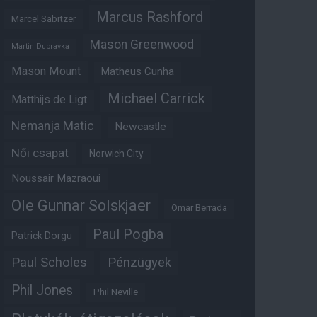
Marcus Rashford
Marcel Sabitzer
Mason Greenwood
Martin Dubravka
Mason Mount
Matheus Cunha
Michael Carrick
Matthijs de Ligt
Nemanja Matic
Newcastle
Női csapat
Norwich City
Noussair Mazraoui
Ole Gunnar Solskjaer
Omar Berrada
Paul Pogba
Patrick Dorgu
Paul Scholes
Pénzügyek
Phil Jones
Phil Neville