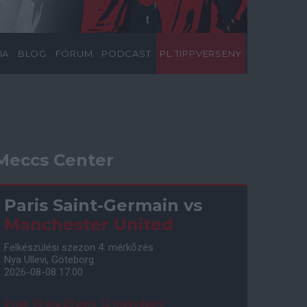
IA
BLOG
FÓRUM
PODCAST
PL TIPPVERSENY
Meccs Center
Paris Saint-Germain
vs
Manchester United
Felkészülési szezon 4. mérkőzés
Nya Ullevi, Göteborg
2026-08-08 17:00
0 nap 10 óra 23 perc 11 másodperc