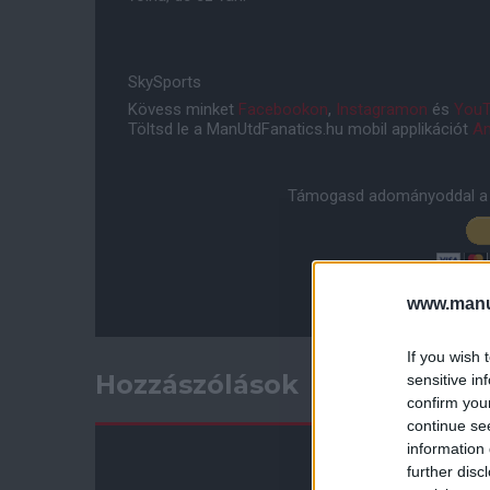
SkySports
Kövess minket
Facebookon
,
Instagramon
és
YouT
Töltsd le a ManUtdFanatics.hu mobil applikációt
An
Támogasd adományoddal a 
www.manut
If you wish 
Hozzászólások
sensitive in
confirm you
continue se
information 
further disc