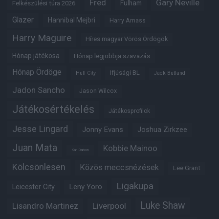
Fred
Gary Neville
Fulham
Felkészülési túra 2026
Glazer
Hannibal Mejbri
Harry Amass
Harry Maguire
Híres magyar Vörös Ördögök
Hónap játékosa
Hónap legjobbja szavazás
Hónap Ördöge
Ifjúsági BL
Hull City
Jack Butland
Jadon Sancho
Jason Wilcox
Játékosértékelés
Játékosprofilok
Jesse Lingard
Jonny Evans
Joshua Zirkzee
Juan Mata
Kobbie Mainoo
Karl Darlow
Kölcsönlesen
Közös meccsnézések
Lee Grant
Ligakupa
Leny Yoro
Leicester City
Luke Shaw
Lisandro Martinez
Liverpool