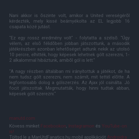
Nani akkor is õszinte volt, amikor a United vereségérõl
kérdezték, mely kissé beárnyékolta az EL legjobb 16
csapata közé jutást.
"Ez egy rossz eredmény volt" - folytatta a szélsõ. "Úgy
vélem, az elsõ félidõben jobban játszottunk, a második
játékrészben azonban lehetõséget adtunk nekik az utolsó
10 percre, elhitték, hogy képesek lehetnek gólt szerezni, 1-
2 alkalommal hibáztunk, amibõl gól is lett."
"A nagy részben általában mi irányítottuk a játékot, de ha
nem tudsz gólt szerezni, nem számít, mit tettél elõtte. A
legfontosabb dolog a gólszerzés. Az Ajax jól csinálta. Jó
focit játszottak. Megmutatták, hogy hinni tudtak abban,
képesek gólt szerezni."
manutd.com
Kövess minket
Facebookon
,
Instagramon
és
YouTube-on
is!
Töltsd le a ManUtdFanatics.hu mobil applikációt
Androidra