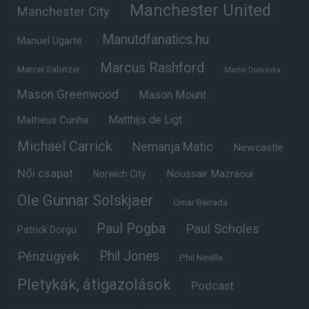
Manchester United
Manchester City
Manutdfanatics.hu
Manuel Ugarte
Marcus Rashford
Marcel Sabitzer
Martin Dubravka
Mason Greenwood
Mason Mount
Matheus Cunha
Matthijs de Ligt
Michael Carrick
Nemanja Matic
Newcastle
Női csapat
Noussair Mazraoui
Norwich City
Ole Gunnar Solskjaer
Omar Berrada
Paul Pogba
Paul Scholes
Patrick Dorgu
Phil Jones
Pénzügyek
Phil Neville
Pletykák, átigazolások
Podcast