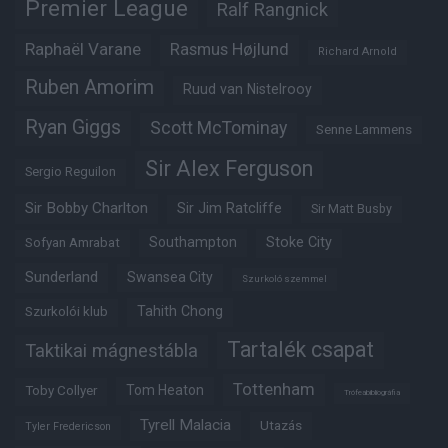
Premier League
Ralf Rangnick
Raphaël Varane
Rasmus Højlund
Richard Arnold
Ruben Amorim
Ruud van Nistelrooy
Ryan Giggs
Scott McTominay
Senne Lammens
Sir Alex Ferguson
Sergio Reguilon
Sir Bobby Charlton
Sir Jim Ratcliffe
Sir Matt Busby
Southampton
Stoke City
Sofyan Amrabat
Sunderland
Swansea City
Szurkoló szemmel
Tahith Chong
Szurkolói klub
Tartalék csapat
Taktikai mágnestábla
Tottenham
Tom Heaton
Toby Collyer
Trófeabibliográfia
Tyrell Malacia
Utazás
Tyler Fredericson