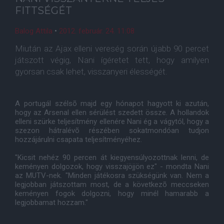
FITTSÉGÉT
Balog Attila
•
2012. február. 24. 11:08
Miután az Ajax elleni vereség során újabb 90 percet
játszott végig, Nani ígéretet tett, hogy amilyen
gyorsan csak lehet, visszanyeri élességét.
A portugál szélsõ majd egy hónapot hagyott ki azután,
hogy az Arsenal ellen sérülést szedett össze. A hollandok
elleni szürke teljesítmény ellenére Nani ég a vágytól, hogy a
szezon hátralévõ részében sokatmondóan tudjon
hozzájárulni csapata teljesítményéhez.
"Kicsit nehéz 90 percen át kiegyensúlyozottnak lenni, de
keményen dolgozok, hogy visszajöjjön ez" - mondta Nani
az MUTV-nek. "Minden játékosra szükségünk van. Nem a
legjobban játszottam most, de a következõ meccseken
keményen fogok dolgozni, hogy minél hamarabb a
legjobbamat hozzam."