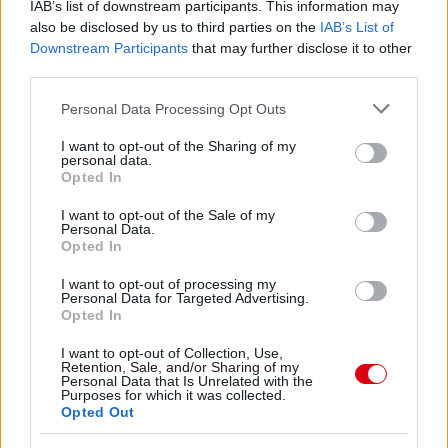
IAB’s list of downstream participants. This information may
also be disclosed by us to third parties on the
IAB’s List of
Downstream Participants
that may further disclose it to other
third parties.
Please note that this website/app uses one or more Google
Personal Data Processing Opt Outs
services and may gather and store information including but
not limited to your visit or usage behaviour. You may click to
I want to opt-out of the Sharing of my
personal data.
grant or deny consent to Google and its third-party tags to
Opted In
use your data for below specified purposes in below Google
Meccs Center
consent section.
I want to opt-out of the Sale of my
Personal Data.
Opted In
Paris Saint-Germain
vs
I want to opt-out of processing my
Personal Data for Targeted Advertising.
Manchester United
Opted In
Felkészülési szezon 4. mérkőzés
I want to opt-out of Collection, Use,
Retention, Sale, and/or Sharing of my
Nya Ullevi, Göteborg
Personal Data that Is Unrelated with the
2026-08-08 17:00
Purposes for which it was collected.
Opted Out