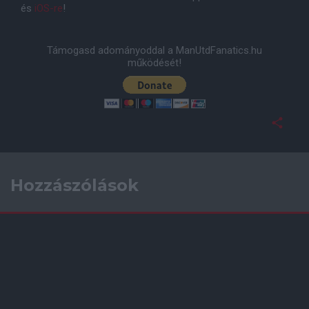
és
iOS-re
!
Támogasd adományoddal a ManUtdFanatics.hu
működését!
Hozzászólások