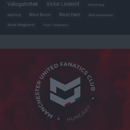
Válogatottak
Victor Lindelöf
Visszhang
West Ham
West Brom
Watford
Willy Kambwala
Wout Weghorst
Youri Tielemans