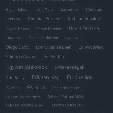
Bryan Mbeumo
Casemiro
Chelsea
Bryan Robson
Cardiff City
Christian Eriksen
Cristiano Ronaldo
Chido Obi
David De Gea
Crystal Palace
Darren Fletcher
Dean Henderson
David Gill
Diego Leon
Diogo Dalot
Donny van de Beek
Ed Woodward
Edinson Cavani
Edzői stáb
Egykori játékosok
Érdekességek
Erik ten Hag
Európa-liga
Eric Bailly
FA-kupa
Everton
Facundo Pellistri
Felkészülési túra 2022
Felkészülési túra 2023
Felkészülési túra 2024
Felkészülési túra 2025