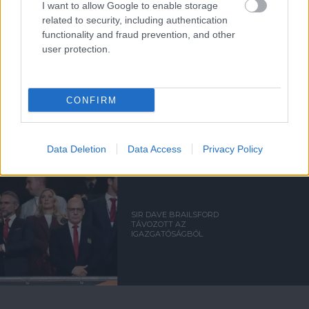
I want to allow Google to enable storage
MANCHESTER UNITED
related to security, including authentication
functionality and fraud prevention, and other
user protection.
CARRICKET FOGJA AJÁNLANI
CONFIRM
A VEZETŐSÉG RATCLIFFE-
NEK
Data Deletion
Data Access
Privacy Policy
SIR DAVE BRAILSFORD
TÁVOZOTT AZ
IGAZGATÓSÁGBÓL