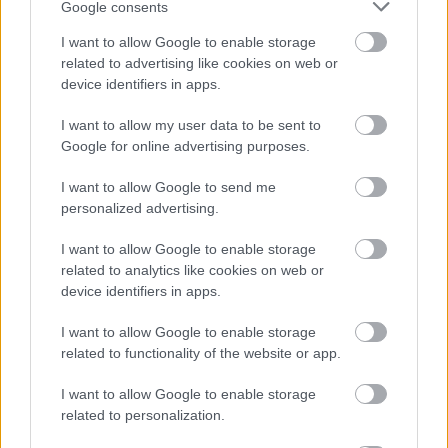
Google consents
Leeds United
vs
Manchester United
2026-08-12 20:30
I want to allow Google to enable storage
AC Milan
vs
Manchester United
2026-08-15 18:00
related to advertising like cookies on web or
device identifiers in apps.
ELŐZŐ MÉRKŐZÉSEK
I want to allow my user data to be sent to
Google for online advertising purposes.
Támogatás
I want to allow Google to send me
personalized advertising.
Támogasd adományoddal
I want to allow Google to enable storage
a ManUtdFanatics.hu működését!
related to analytics like cookies on web or
device identifiers in apps.
I want to allow Google to enable storage
related to functionality of the website or app.
I want to allow Google to enable storage
related to personalization.
Kapcsolódó hírek