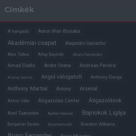
Címkék
Aaron Wan-Bissaka
A hangadó
Akadémiai csapat
Alejandro Garnacho
Alex Telles
Altay Bayindir
Alvaro Fernandez
Amad Diallo
Andre Onana
Andreas Pereira
Angol válogatott
Anthony Elanga
Andrey Santos
Anthony Martial
Arsenal
Antony
Átigazolások
Átigazolási Center
Aston Villa
Bajnokok Ligája
Axel Tuanzebe
Ayden Heaven
Benjamin Sesko
Brandon Williams
Bournemouth
Bruno Fernandes