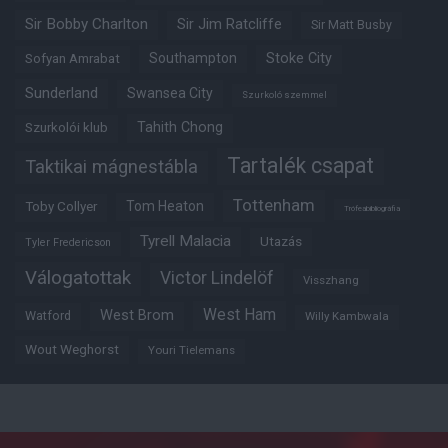
Sir Bobby Charlton
Sir Jim Ratcliffe
Sir Matt Busby
Southampton
Stoke City
Sofyan Amrabat
Sunderland
Swansea City
Szurkoló szemmel
Tahith Chong
Szurkolói klub
Tartalék csapat
Taktikai mágnestábla
Tottenham
Tom Heaton
Toby Collyer
Trófeabibliográfia
Tyrell Malacia
Utazás
Tyler Fredericson
Válogatottak
Victor Lindelöf
Visszhang
West Ham
West Brom
Watford
Willy Kambwala
Wout Weghorst
Youri Tielemans