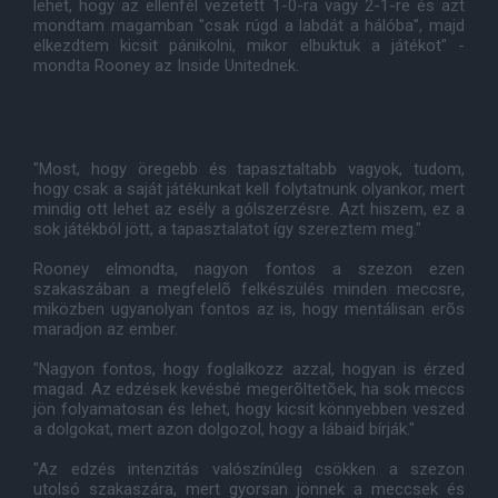
lehet, hogy az ellenfél vezetett 1-0-ra vagy 2-1-re és azt
mondtam magamban "csak rúgd a labdát a hálóba", majd
elkezdtem kicsit pánikolni, mikor elbuktuk a játékot" -
mondta Rooney az Inside Unitednek.
"Most, hogy öregebb és tapasztaltabb vagyok, tudom,
hogy csak a saját játékunkat kell folytatnunk olyankor, mert
mindig ott lehet az esély a gólszerzésre. Azt hiszem, ez a
sok játékból jött, a tapasztalatot így szereztem meg."
Rooney elmondta, nagyon fontos a szezon ezen
szakaszában a megfelelõ felkészülés minden meccsre,
miközben ugyanolyan fontos az is, hogy mentálisan erõs
maradjon az ember.
"Nagyon fontos, hogy foglalkozz azzal, hogyan is érzed
magad. Az edzések kevésbé megerõltetõek, ha sok meccs
jön folyamatosan és lehet, hogy kicsit könnyebben veszed
a dolgokat, mert azon dolgozol, hogy a lábaid bírják."
"Az edzés intenzitás valószínûleg csökken a szezon
utolsó szakaszára, mert gyorsan jönnek a meccsek és