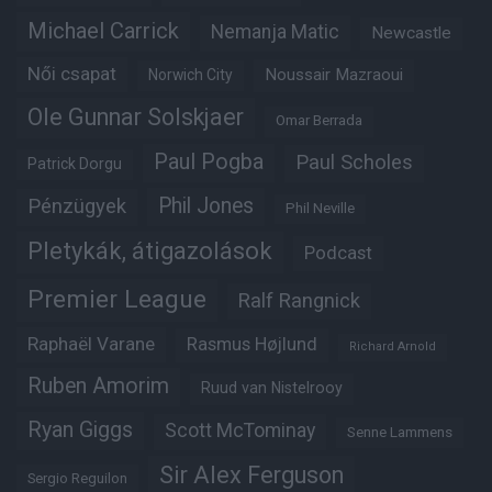
Michael Carrick
Nemanja Matic
Newcastle
Női csapat
Noussair Mazraoui
Norwich City
Ole Gunnar Solskjaer
Omar Berrada
Paul Pogba
Paul Scholes
Patrick Dorgu
Phil Jones
Pénzügyek
Phil Neville
Pletykák, átigazolások
Podcast
Premier League
Ralf Rangnick
Raphaël Varane
Rasmus Højlund
Richard Arnold
Ruben Amorim
Ruud van Nistelrooy
Ryan Giggs
Scott McTominay
Senne Lammens
Sir Alex Ferguson
Sergio Reguilon