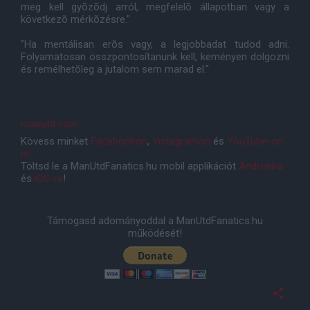
meg kell gyõzõdj arról, megfelelõ állapotban vagy a
következõ mérkõzésre."
"Ha mentálisan erõs vagy, a legjobbadat tudod adni.
Folyamatosan összpontosítanunk kell, keményen dolgozni
és remélhetõleg a jutalom sem marad el."
manutd.com
Kövess minket
Facebookon
,
Instagramon
és
YouTube-on
is!
Töltsd le a ManUtdFanatics.hu mobil applikációt
Androidra
és
iOS-re
!
Támogasd adományoddal a ManUtdFanatics.hu
működését!