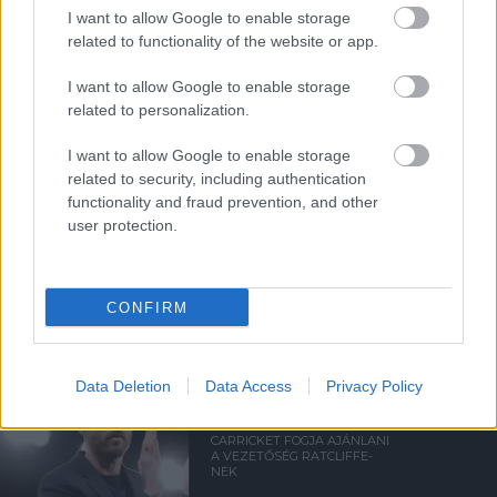
I want to allow Google to enable storage
related to functionality of the website or app.
Támogasd adományoddal
I want to allow Google to enable storage
a ManUtdFanatics.hu működését!
related to personalization.
I want to allow Google to enable storage
related to security, including authentication
functionality and fraud prevention, and other
user protection.
Kapcsolódó hírek
CONFIRM
MANCHESTER UNITED
Data Deletion
Data Access
Privacy Policy
CARRICKET FOGJA AJÁNLANI
A VEZETŐSÉG RATCLIFFE-
NEK