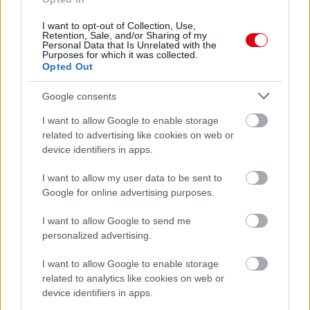
Meccs Center
I want to opt-out of Collection, Use,
Retention, Sale, and/or Sharing of my
Personal Data that Is Unrelated with the
Paris Saint-Germain
vs
Purposes for which it was collected.
Opted Out
Manchester United
Google consents
Felkészülési szezon 4. mérkőzés
Nya Ullevi, Göteborg
I want to allow Google to enable storage
2026-08-08 17:00
related to advertising like cookies on web or
device identifiers in apps.
1 nap 21 óra 21 perc 40 másodperc
I want to allow my user data to be sent to
Google for online advertising purposes.
Leeds United
vs
Manchester United
2026-08-12 20:30
I want to allow Google to send me
AC Milan
vs
Manchester United
2026-08-15 18:00
personalized advertising.
ELŐZŐ MÉRKŐZÉSEK
I want to allow Google to enable storage
related to analytics like cookies on web or
device identifiers in apps.
Támogatás