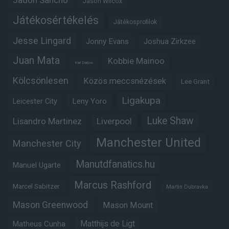
Jadon Sancho
Jason Wilcox
Játékosértékelés
Játékosprofilok
Jesse Lingard
Jonny Evans
Joshua Zirkzee
Juan Mata
Kobbie Mainoo
Karl Darlow
Kölcsönlesen
Közös meccsnézések
Lee Grant
Ligakupa
Leny Yoro
Leicester City
Luke Shaw
Lisandro Martinez
Liverpool
Manchester United
Manchester City
Manutdfanatics.hu
Manuel Ugarte
Marcus Rashford
Marcel Sabitzer
Martin Dubravka
Mason Greenwood
Mason Mount
Matheus Cunha
Matthijs de Ligt