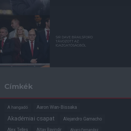
SIR DAVE BRAILSFORD
TÁVOZOTT AZ
IGAZGATÓSÁGBÓL
Címkék
Aaron Wan-Bissaka
A hangadó
Akadémiai csapat
Alejandro Garnacho
Alex Telles
Altay Bayindir
Alvaro Fernandez