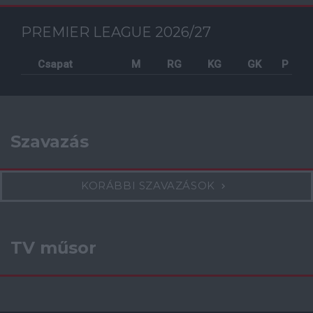
PREMIER LEAGUE 2026/27
Csapat
M
RG
KG
GK
P
Szavazás
KORÁBBI SZAVAZÁSOK
TV műsor