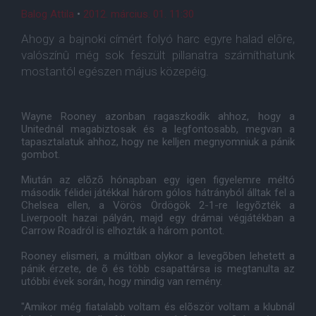
Balog Attila
•
2012. március. 01. 11:30
Ahogy a bajnoki címért folyó harc egyre halad elõre,
valószínû még sok feszült pillanatra számíthatunk
mostantól egészen május közepéig.
Wayne Rooney azonban ragaszkodik ahhoz, hogy a
Unitednál magabiztosak és a legfontosabb, megvan a
tapasztalatuk ahhoz, hogy ne kelljen megnyomniuk a pánik
gombot.
Miután az elõzõ hónapban egy igen figyelemre méltó
második félidei játékkal három gólos hátrányból álltak fel a
Chelsea ellen, a Vörös Ördögök 2-1-re legyõzték a
Liverpoolt hazai pályán, majd egy drámai végjátékban a
Carrow Roadról is elhozták a három pontot.
Rooney elismeri, a múltban olykor a levegõben lehetett a
pánik érzete, de õ és több csapattársa is megtanulta az
utóbbi évek során, hogy mindig van remény.
"Amikor még fiatalabb voltam és elõször voltam a klubnál