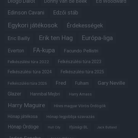
Diogo Dalot
Donny van de Beek
Ed Woodward
Edinson Cavani
Edzői stáb
Egykori játékosok
Érdekességek
Erik ten Hag
Európa-liga
Eric Bailly
FA-kupa
Everton
Facundo Pellistri
Felkészülési túra 2022
Felkészülési túra 2023
Felkészülési túra 2024
Felkészülési túra 2025
Fred
Gary Neville
Fulham
Felkészülési túra 2026
Glazer
Hannibal Mejbri
Harry Amass
Harry Maguire
Híres magyar Vörös Ördögök
Hónap játékosa
Hónap legjobbja szavazás
Hónap Ördöge
Ifjúsági BL
Hull City
Jack Butland