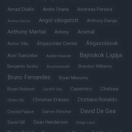
Amad Diallo
Andre Onana
Andreas Pereira
Angol válogatott
Anthony Elanga
Andrey Santos
Anthony Martial
Arsenal
Antony
Átigazolások
Átigazolási Center
Aston Villa
Bajnokok Ligája
Axel Tuanzebe
Ayden Heaven
Benjamin Sesko
Brandon Williams
Bournemouth
Bruno Fernandes
Bryan Mbeumo
Casemiro
Chelsea
Bryan Robson
Cardiff City
Christian Eriksen
Cristiano Ronaldo
Chido Obi
David De Gea
Crystal Palace
Darren Fletcher
Dean Henderson
David Gill
Diego Leon