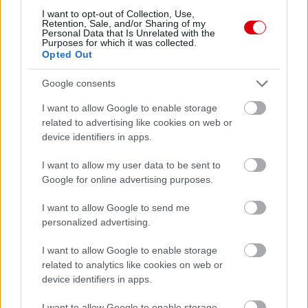
I want to opt-out of Collection, Use,
Retention, Sale, and/or Sharing of my
Personal Data that Is Unrelated with the
Meccs Center
Purposes for which it was collected.
Opted Out
Google consents
Paris Saint-Germain
vs
I want to allow Google to enable storage
Manchester United
related to advertising like cookies on web or
device identifiers in apps.
Felkészülési szezon 4. mérkőzés
Nya Ullevi, Göteborg
I want to allow my user data to be sent to
2026-08-08 17:00
Google for online advertising purposes.
2 nap 10 óra 21 perc 29 másodperc
I want to allow Google to send me
personalized advertising.
Leeds United
vs
Manchester United
2026-08-12 20:30
I want to allow Google to enable storage
related to analytics like cookies on web or
AC Milan
vs
Manchester United
2026-08-15 18:00
device identifiers in apps.
ELŐZŐ MÉRKŐZÉSEK
I want to allow Google to enable storage