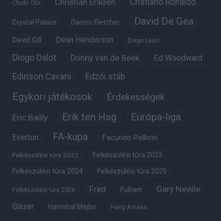
Christian Eriksen
Cristiano Ronaldo
Chido Obi
David De Gea
Crystal Palace
Darren Fletcher
Dean Henderson
David Gill
Diego Leon
Diogo Dalot
Donny van de Beek
Ed Woodward
Edinson Cavani
Edzői stáb
Egykori játékosok
Érdekességek
Erik ten Hag
Európa-liga
Eric Bailly
FA-kupa
Everton
Facundo Pellistri
Felkészülési túra 2022
Felkészülési túra 2023
Felkészülési túra 2024
Felkészülési túra 2025
Fred
Gary Neville
Fulham
Felkészülési túra 2026
Glazer
Hannibal Mejbri
Harry Amass