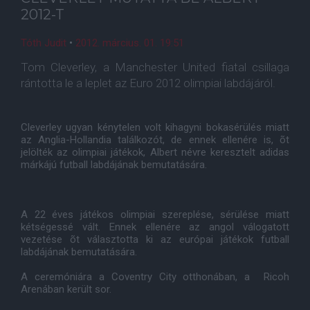
2012-T
Tóth Judit
•
2012. március. 01. 19:51
Tom Cleverley, a Manchester United fiatal csillaga
rántotta le a leplet az Euro 2012 olimpiai labdájáról.
Cleverley ugyan kénytelen volt kihagyni bokasérülés miatt
az Anglia-Hollandia találkozót, de ennek ellenére is, õt
jelölték az olimpiai játékok, Albert névre keresztelt adidas
márkájú futball labdájának bemutatására.
A 22 éves játékos olimpiai szereplése, sérülése miatt
kétségessé vált. Ennek ellenére az angol válogatott
vezetése õt választotta ki az európai játékok futball
labdájának bemutatására.
A ceremóniára a Coventry City otthonában, a Ricoh
Arenában került sor.