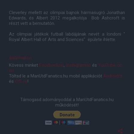
Cleverley mellett az olimpiai bajnok hármasugró Jonathan
Edwards, és Albert 2012 megalkotója Bob Ashcroft is
részt vett a bemutatón.
Az olimpiai játékok futball labdájának nevét a londoni "
Royal Albert Hall of Arts and Sciences" épülete ihlette.
dailymail.co
Kövess minket
Facebookon
,
Instagramon
és
YouTube-on
is!
Töltsd le a ManUtdFanatics.hu mobil applikációt
Androidra
és
iOS-re
!
Támogasd adományoddal a ManUtdFanatics.hu
működését!