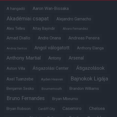
Aaron Wan-Bissaka
A hangadó
Akadémiai csapat
Alejandro Garnacho
Alex Telles
Altay Bayindir
Alvaro Fernandez
Amad Diallo
Andre Onana
Andreas Pereira
Angol válogatott
Anthony Elanga
Andrey Santos
Anthony Martial
Arsenal
Antony
Átigazolások
Átigazolási Center
Aston Villa
Bajnokok Ligája
Axel Tuanzebe
Ayden Heaven
Benjamin Sesko
Brandon Williams
Bournemouth
Bruno Fernandes
Bryan Mbeumo
Casemiro
Chelsea
Bryan Robson
Cardiff City