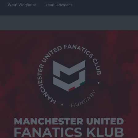
Wout Weghorst
Youri Tielemans