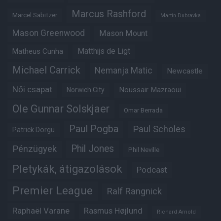
Marcus Rashford
Marcel Sabitzer
Martin Dubravka
Mason Greenwood
Mason Mount
Matheus Cunha
Matthijs de Ligt
Michael Carrick
Nemanja Matic
Newcastle
Női csapat
Noussair Mazraoui
Norwich City
Ole Gunnar Solskjaer
Omar Berrada
Paul Pogba
Paul Scholes
Patrick Dorgu
Phil Jones
Pénzügyek
Phil Neville
Pletykák, átigazolások
Podcast
Premier League
Ralf Rangnick
Raphaël Varane
Rasmus Højlund
Richard Arnold