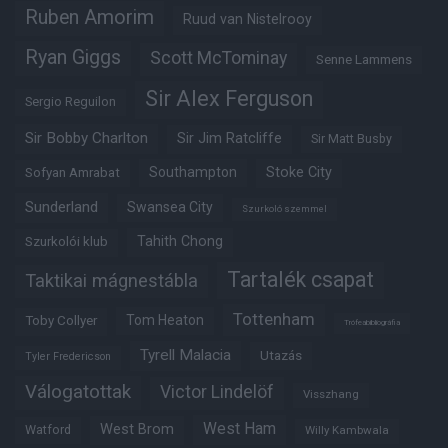
Ruben Amorim
Ruud van Nistelrooy
Ryan Giggs
Scott McTominay
Senne Lammens
Sir Alex Ferguson
Sergio Reguilon
Sir Bobby Charlton
Sir Jim Ratcliffe
Sir Matt Busby
Southampton
Stoke City
Sofyan Amrabat
Sunderland
Swansea City
Szurkoló szemmel
Tahith Chong
Szurkolói klub
Tartalék csapat
Taktikai mágnestábla
Tottenham
Tom Heaton
Toby Collyer
Trófeabibliográfia
Tyrell Malacia
Utazás
Tyler Fredericson
Válogatottak
Victor Lindelöf
Visszhang
West Ham
West Brom
Watford
Willy Kambwala