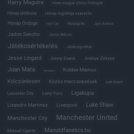
Harry Maguire
Híres magyar Vörös Ördögök
Hónap játékosa
Hónap legjobbja szavazás
Hónap Ördöge
Ifjúsági BL
Hull City
Jack Butland
Jadon Sancho
Jason Wilcox
Játékosértékelés
Játékosprofilok
Jesse Lingard
Jonny Evans
Joshua Zirkzee
Juan Mata
Kobbie Mainoo
Karl Darlow
Kölcsönlesen
Közös meccsnézések
Lee Grant
Ligakupa
Leny Yoro
Leicester City
Luke Shaw
Lisandro Martinez
Liverpool
Manchester United
Manchester City
Manutdfanatics.hu
Manuel Ugarte