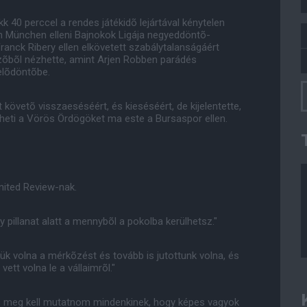
 40 perccel a rendes játékidõ lejártával kénytelen
rn München elleni Bajnokok Ligája negyeddöntõ-
anck Ribery ellen elkövetett szabálytalanságáért
özõbõl nézhette, amint Arjen Robben parádés
elõdöntõbe.
t követõ visszaeséséért, és kieséséért, de kijelentette,
theti a Vörös Ördögöket ma este a Bursaspor ellen.
nited Review-nak.
pillanat alatt a mennybõl a pokolba kerülhetsz."
tük volna a mérkõzést és tovább is jutottunk volna, és
tt volna le a vállaimrõl."
 és meg kell mutatnom mindenkinek, hogy képes vagyok