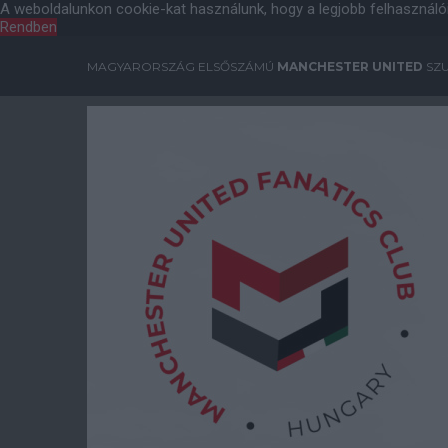
A weboldalunkon cookie-kat használunk, hogy a legjobb felhasználó
Rendben
MAGYARORSZÁG ELSŐSZÁMÚ
MANCHESTER UNITED
SZU