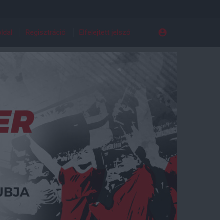
ldal
Regisztráció
Elfelejtett jelszó