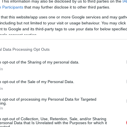
. This information may also be disclosed by us to third parties on the
IA
Participants
that may further disclose it to other third parties.
 that this website/app uses one or more Google services and may gath
including but not limited to your visit or usage behaviour. You may click 
 to Google and its third-party tags to use your data for below specifi
ogle consent section.
l Data Processing Opt Outs
o opt-out of the Sharing of my personal data.
In
o opt-out of the Sale of my Personal Data.
In
to opt-out of processing my Personal Data for Targeted
ing.
In
o opt-out of Collection, Use, Retention, Sale, and/or Sharing
ersonal Data that Is Unrelated with the Purposes for which it
lected.