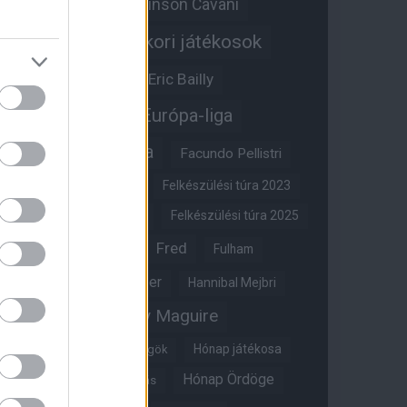
Edinson Cavani
Ed Woodward
Egykori játékosok
Edzői stáb
Érdekességek
Eric Bailly
Erik ten Hag
Európa-liga
FA-kupa
Everton
Facundo Pellistri
Felkészülési túra 2022
Felkészülési túra 2023
Felkészülési túra 2024
Felkészülési túra 2025
Fred
Fulham
Felkészülési túra 2026
Gary Neville
Glazer
Hannibal Mejbri
Harry Maguire
Harry Amass
Hónap játékosa
Híres magyar Vörös Ördögök
Hónap Ördöge
Hónap legjobbja szavazás