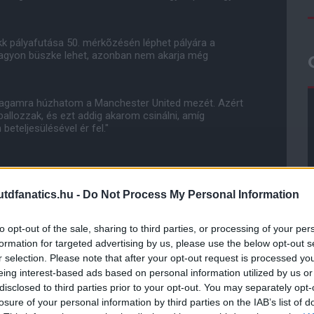
ekk pályafutása 50. mérkõzésén léphet pályára a
 nagyon büszke lehet, azonban nem akarja még
 magamra húzhatom a Manchester United mezét. Azért
allozzak, és ezt addig akarom csinálni, amíg
eteljesülésével ér fel."
ube-on is!
dfanatics.hu -
Do Not Process My Personal Information
droidra
és
iOS-re
!
to opt-out of the sale, sharing to third parties, or processing of your per
formation for targeted advertising by us, please use the below opt-out s
ManUtdFanatics.hu működését!
r selection. Please note that after your opt-out request is processed y
eing interest-based ads based on personal information utilized by us or
disclosed to third parties prior to your opt-out. You may separately opt-
losure of your personal information by third parties on the IAB’s list of