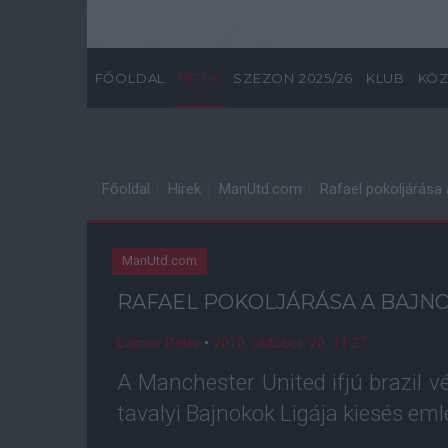
FŐOLDAL
HÍREK
SZEZON 2025/26
KLUB
KÖZ
Főoldal
Hírek
ManUtd.com
Rafael pokoljárása
ManUtd.com
RAFAEL POKOLJÁRÁSA A BAJN
Lakner Péter
•
2010. október. 20. 11:27
A Manchester United ifjú brazil vé
tavalyi Bajnokok Ligája kiesés eml