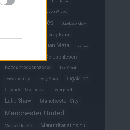
Ifjúsági BL
Hull City
Jack Butland
Jadon Sancho
Jason Wilcox
Játékosértékelés
Játékosprofilok
Jesse Lingard
Jonny Evans
Juan Mata
Joshua Zirkzee
Karl Darlow
Kölcsönlesen
Kobbie Mainoo
Közös meccsnézések
Lee Grant
Ligakupa
Leny Yoro
Leicester City
Lisandro Martinez
Liverpool
Luke Shaw
Manchester City
Manchester United
Manutdfanatics.hu
Manuel Ugarte