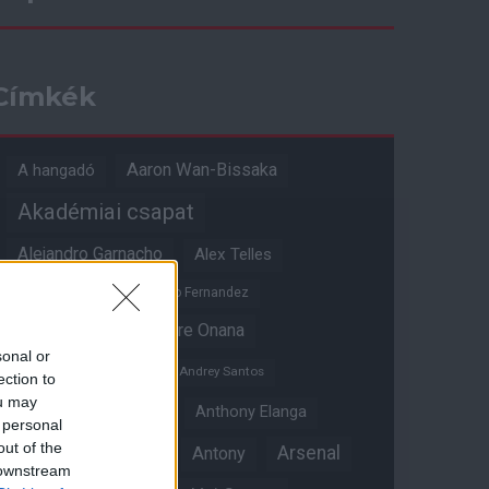
Címkék
Aaron Wan-Bissaka
A hangadó
Akadémiai csapat
Alejandro Garnacho
Alex Telles
Altay Bayindir
Alvaro Fernandez
Amad Diallo
Andre Onana
sonal or
Andreas Pereira
Andrey Santos
ection to
ou may
Angol válogatott
Anthony Elanga
 personal
out of the
Anthony Martial
Arsenal
Antony
 downstream