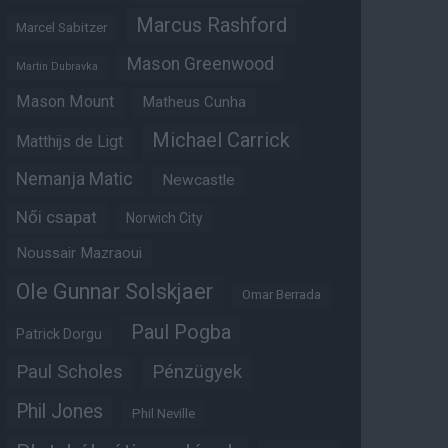
Marcus Rashford
Marcel Sabitzer
Mason Greenwood
Martin Dubravka
Mason Mount
Matheus Cunha
Michael Carrick
Matthijs de Ligt
Nemanja Matic
Newcastle
Női csapat
Norwich City
Noussair Mazraoui
Ole Gunnar Solskjaer
Omar Berrada
Paul Pogba
Patrick Dorgu
Paul Scholes
Pénzügyek
Phil Jones
Phil Neville