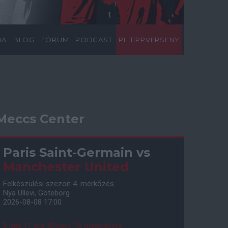
IA
BLOG
FÓRUM
PODCAST
PL TIPPVERSENY
Meccs Center
Paris Saint-Germain
vs
Manchester United
Felkészülési szezon 4. mérkőzés
Nya Ullevi, Göteborg
2026-08-08 17:00
2 nap 11 óra 40 perc 9 másodperc