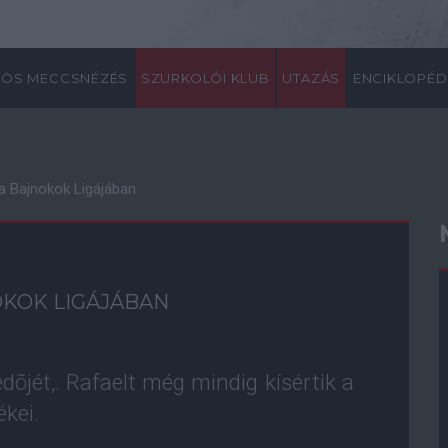
ÖS MECCSNÉZÉS
SZURKOLÓI KLUB
UTAZÁS
ENCIKLOPÉD
 a Bajnokok Ligájában
OKOK LIGÁJÁBAN
dõjét,. Rafaelt még mindig kísértik a
ékei.