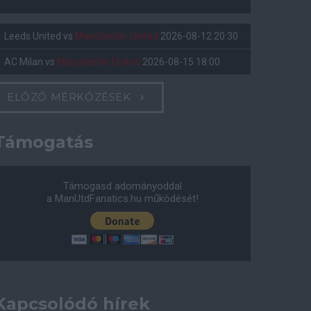
Leeds United
vs
Manchester United
2026-08-12 20:30
AC Milan
vs
Manchester United
2026-08-15 18:00
ELŐZŐ MÉRKŐZÉSEK
Támogatás
Támogasd adományoddal
a ManUtdFanatics.hu működését!
Kapcsolódó hírek