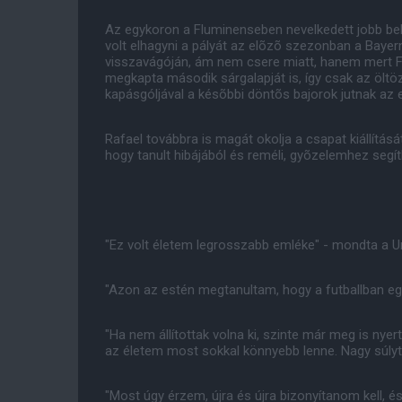
Az egykoron a Fluminenseben nevelkedett jobb bekk
volt elhagyni a pályát az elõzõ szezonban a Baye
visszavágóján, ám nem csere miatt, hanem mert Fr
megkapta második sárgalapját is, így csak az ölt
kapásgóljával a késõbbi döntõs bajorok jutnak az 
Rafael továbbra is magát okolja a csapat kiállításá
hogy tanult hibájából és reméli, gyõzelemhez segí
"Ez volt életem legrosszabb emléke" - mondta a U
"Azon az estén megtanultam, hogy a futballban egy 
"Ha nem állítottak volna ki, szinte már meg is nyer
az életem most sokkal könnyebb lenne. Nagy súlyt ve
"Most úgy érzem, újra és újra bizonyítanom kell,