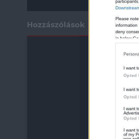
participants
Downstream 
Please note
Hozzászólások
information 
deny consent
in below Go
Persona
I want t
Opted 
I want t
Opted 
I want 
Advertis
Opted 
I want t
of my P
was col