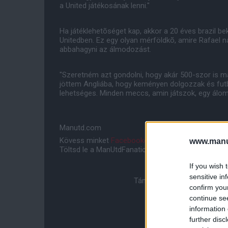
a United játékosának lenni."
Ha játéklehetõséget kap, akkor a 20 éves brazil b
Unitedben. Ez egy olyan mérföldkõ, amire Rafael
abbahagyni az álmodozást.
"Szeretném azt gondolni, hogy akár 500-szor is
jöttem Angliába, hogy keményen dolgozzak és futb
lehetséges. Minden meccs, amin játszok, egy álom b
Manutd.com
Kövess minket
Facebookon
,
Instagramon
és
YouT
www.manut
Töltsd le a ManUtdFanatics.hu mobil applikációt
An
If you wish 
sensitive in
Támogasd adományoddal a 
confirm you
continue se
information 
further disc