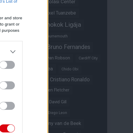
Átigazolási Center
B’s List of
Aston Villa
Átigazolások
Axel Tuanzebe
er and store
Bajnokok Ligája
to grant or
Ayden Heaven
ed purposes
Benjamin Sesko
Bournemouth
Bruno Fernandes
Brandon Williams
Bryan Mbeumo
Bryan Robson
Cardiff City
Casemiro
Chelsea
Chido Obi
Christian Eriksen
Cristiano Ronaldo
Crystal Palace
Darren Fletcher
David De Gea
David Gill
Dean Henderson
Diego Leon
Diogo Dalot
Donny van de Beek