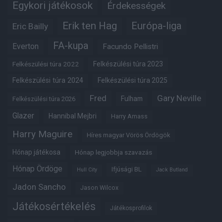
Egykori játékosok
Érdekességek
Erik ten Hag
Európa-liga
Eric Bailly
FA-kupa
Everton
Facundo Pellistri
Felkészülési túra 2022
Felkészülési túra 2023
Felkészülési túra 2024
Felkészülési túra 2025
Fred
Gary Neville
Fulham
Felkészülési túra 2026
Glazer
Hannibal Mejbri
Harry Amass
Harry Maguire
Híres magyar Vörös Ördögök
Hónap játékosa
Hónap legjobbja szavazás
Hónap Ördöge
Ifjúsági BL
Hull City
Jack Butland
Jadon Sancho
Jason Wilcox
Játékosértékelés
Játékosprofilok