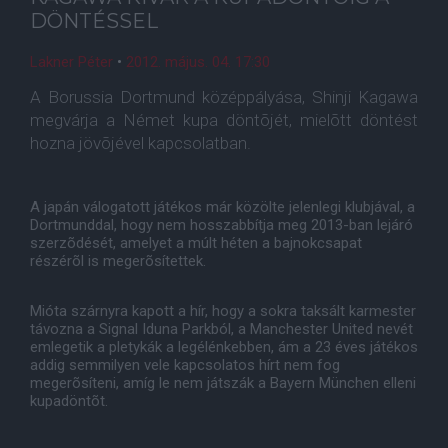
DÖNTÉSSEL
Lakner Péter
•
2012. május. 04. 17:30
A Borussia Dortmund középpályása, Shinji Kagawa
megvárja a Német kupa döntõjét, mielõtt döntést
hozna jövõjével kapcsolatban.
A japán válogatott játékos már közölte jelenlegi klubjával, a
Dortmunddal, hogy nem hosszabbítja meg 2013-ban lejáró
szerzõdését, amelyet a múlt héten a bajnokcsapat
részérõl is megerõsítettek.
Mióta szárnyra kapott a hír, hogy a sokra taksált karmester
távozna a Signal Iduna Parkból, a Manchester United nevét
emlegetik a pletykák a legélénkebben, ám a 23 éves játékos
addig semmilyen vele kapcsolatos hírt nem fog
megerõsíteni, amíg le nem játszák a Bayern München elleni
kupadöntõt.