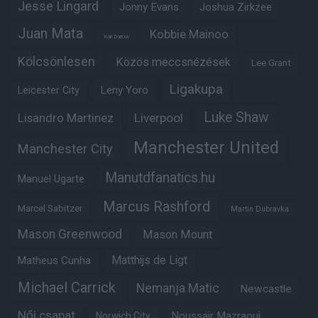
Jesse Lingard
Jonny Evans
Joshua Zirkzee
Juan Mata
Kobbie Mainoo
Karl Darlow
Kölcsönlesen
Közös meccsnézések
Lee Grant
Ligakupa
Leny Yoro
Leicester City
Luke Shaw
Lisandro Martinez
Liverpool
Manchester United
Manchester City
Manutdfanatics.hu
Manuel Ugarte
Marcus Rashford
Marcel Sabitzer
Martin Dubravka
Mason Greenwood
Mason Mount
Matheus Cunha
Matthijs de Ligt
Michael Carrick
Nemanja Matic
Newcastle
Női csapat
Noussair Mazraoui
Norwich City