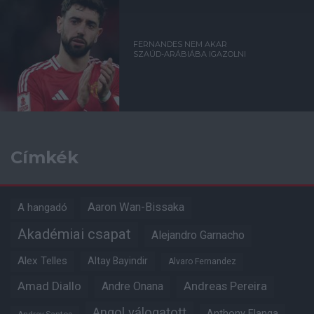
FERNANDES NEM AKAR
SZAÚD-ARÁBIÁBA IGAZOLNI
Címkék
Aaron Wan-Bissaka
A hangadó
Akadémiai csapat
Alejandro Garnacho
Alex Telles
Altay Bayindir
Alvaro Fernandez
Amad Diallo
Andre Onana
Andreas Pereira
Angol válogatott
Anthony Elanga