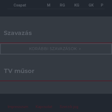
Csapat
M
RG
KG
GK
P
Szavazás
KORÁBBI SZAVAZÁSOK
TV műsor
Impresszum
Kapcsolat
Szerzői jog