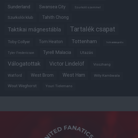
Sunderland
Swansea City
Szurkoló szemmel
Tahith Chong
Szurkolói klub
Tartalék csapat
Taktikai mágnestábla
Tottenham
Tom Heaton
Toby Collyer
Trófeabibliográfia
Tyrell Malacia
Utazás
Tyler Fredericson
Válogatottak
Victor Lindelöf
Visszhang
West Ham
West Brom
Watford
Willy Kambwala
Wout Weghorst
Youri Tielemans