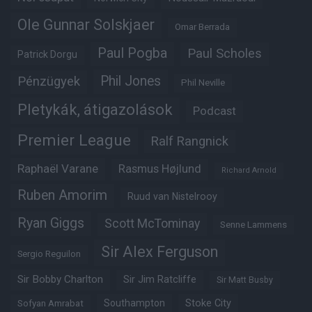
Ole Gunnar Solskjaer
Omar Berrada
Paul Pogba
Paul Scholes
Patrick Dorgu
Phil Jones
Pénzügyek
Phil Neville
Pletykák, átigazolások
Podcast
Premier League
Ralf Rangnick
Raphaël Varane
Rasmus Højlund
Richard Arnold
Ruben Amorim
Ruud van Nistelrooy
Ryan Giggs
Scott McTominay
Senne Lammens
Sir Alex Ferguson
Sergio Reguilon
Sir Bobby Charlton
Sir Jim Ratcliffe
Sir Matt Busby
Southampton
Stoke City
Sofyan Amrabat