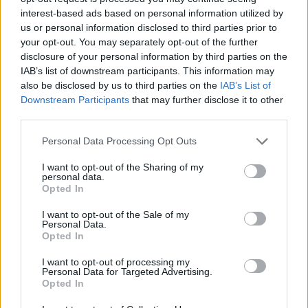
Meccs Center
interest-based ads based on personal information utilized by
us or personal information disclosed to third parties prior to
your opt-out. You may separately opt-out of the further
disclosure of your personal information by third parties on the
Paris Saint-Germain
vs
IAB’s list of downstream participants. This information may
also be disclosed by us to third parties on the
IAB’s List of
Manchester United
Downstream Participants
that may further disclose it to other
third parties.
Felkészülési szezon 4. mérkőzés
Nya Ullevi, Göteborg
Please note that this website/app uses one or more Google
Personal Data Processing Opt Outs
2026-08-08 17:00
services and may gather and store information including but
not limited to your visit or usage behaviour. You may click to
I want to opt-out of the Sharing of my
1 nap 0 óra 43 perc 21 másodperc
personal data.
grant or deny consent to Google and its third-party tags to
Opted In
use your data for below specified purposes in below Google
consent section.
Leeds United
vs
Manchester United
2026-08-12 20:30
I want to opt-out of the Sale of my
Personal Data.
Opted In
AC Milan
vs
Manchester United
2026-08-15 18:00
I want to opt-out of processing my
Personal Data for Targeted Advertising.
ELŐZŐ MÉRKŐZÉSEK
Opted In