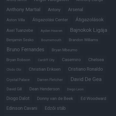
Andrey Santos
Anthony Martial
Arsenal
Antony
Átigazolások
Átigazolási Center
Aston Villa
Bajnokok Ligája
Axel Tuanzebe
Ayden Heaven
Benjamin Sesko
Brandon Williams
Bournemouth
Bruno Fernandes
Bryan Mbeumo
Casemiro
Chelsea
Bryan Robson
Cardiff City
Christian Eriksen
Cristiano Ronaldo
Chido Obi
David De Gea
Crystal Palace
Darren Fletcher
Dean Henderson
David Gill
Diego Leon
Diogo Dalot
Donny van de Beek
Ed Woodward
Edinson Cavani
Edzői stáb