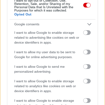
I want to opt-out of Collection, Use,
Támogatás
Retention, Sale, and/or Sharing of my
Personal Data that Is Unrelated with the
Purposes for which it was collected.
Opted Out
Támogasd adományoddal
Google consents
a ManUtdFanatics.hu működését!
I want to allow Google to enable storage
related to advertising like cookies on web or
device identifiers in apps.
I want to allow my user data to be sent to
Google for online advertising purposes.
Kapcsolódó hírek
I want to allow Google to send me
personalized advertising.
PLETYKÁK, ÁTIGAZOLÁSOK
I want to allow Google to enable storage
related to analytics like cookies on web or
device identifiers in apps.
ELŐREHALADOTT
I want to allow Google to enable storage
TÁRGYALÁSOKAT FOLYTAT A
UNITED TIELEMANSRÓL