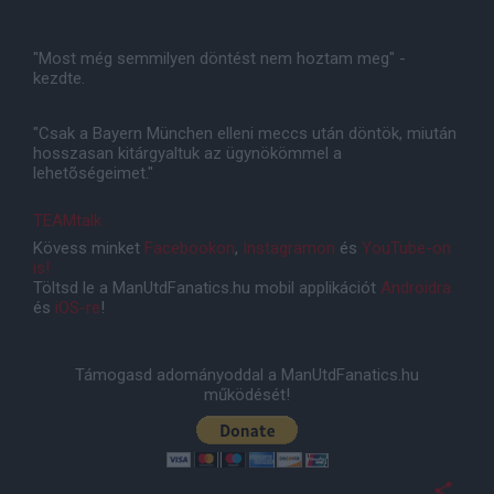
"Most még semmilyen döntést nem hoztam meg" -
kezdte.
"Csak a Bayern München elleni meccs után döntök, miután
hosszasan kitárgyaltuk az ügynökömmel a
lehetõségeimet."
TEAMtalk
Kövess minket
Facebookon
,
Instagramon
és
YouTube-on
is!
Töltsd le a ManUtdFanatics.hu mobil applikációt
Androidra
és
iOS-re
!
Támogasd adományoddal a ManUtdFanatics.hu
működését!