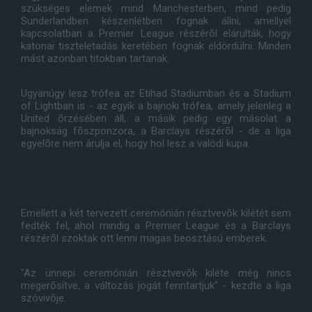
szükséges elemek mind Manchesterben, mind pedig
Sunderlandben készenlétben fognak állni, amellyel
kapcsolatban a Premier League részérõl elárulták, hogy
katonai tiszteletadás keretében fognak eldördülni. Minden
mást azonban titokban tartanak.
Ugyanúgy lesz trófea az Etihad Stadiumban és a Stadium
of Lightban is - az egyik a bajnoki trófea, amely jelenleg a
United õrzésében áll, a másik pedig egy másolat a
bajnokság fõszponzora, a Barclays részérõl - de a liga
egyelõre nem árulja el, hogy hol lesz a valódi kupa.
Emellett a két tervezett ceremónián résztvevõk kilétét sem
fedték fel, ahol mindig a Premier League és a Barclays
részérõl szoktak ott lenni magas beosztású emberek.
"Az ünnepi ceremónián résztvevõk kiléte még nincs
megerõsítve, a változás jogát fenntartjuk" - kezdte a liga
szóvivõje.