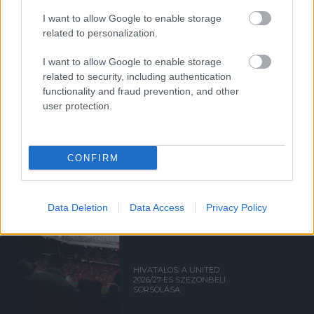
I want to allow Google to enable storage
related to personalization.
Támogasd adományoddal
a ManUtdFanatics.hu működését!
I want to allow Google to enable storage
related to security, including authentication
functionality and fraud prevention, and other
user protection.
Kapcsolódó hírek
CONFIRM
PREMIER LEAGUE
Data Deletion
Data Access
Privacy Policy
HIVATALOS: A UNITED
2026/27-ES SZEZONBELI
SORSOLÁSA