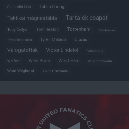
Tahith Chong
Szurkolói klub
Tartalék csapat
Taktikai mágnestábla
Tottenham
Tom Heaton
Toby Collyer
Trófeabibliográfia
Tyrell Malacia
Utazás
Tyler Fredericson
Válogatottak
Victor Lindelöf
Visszhang
West Ham
West Brom
Watford
Willy Kambwala
Wout Weghorst
Youri Tielemans