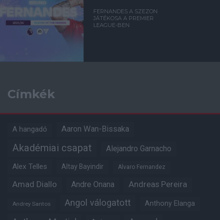
FERNANDES A SZEZON
JÁTÉKOSA A PREMIER
LEAGUE-BEN
Címkék
Aaron Wan-Bissaka
A hangadó
Akadémiai csapat
Alejandro Garnacho
Alex Telles
Altay Bayindir
Alvaro Fernandez
Amad Diallo
Andre Onana
Andreas Pereira
Angol válogatott
Anthony Elanga
Andrey Santos