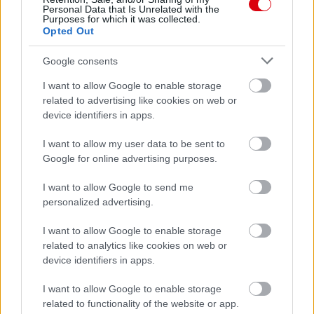
Personal Data that Is Unrelated with the
Purposes for which it was collected.
Opted Out
Paris Saint-Germain
vs
Google consents
Manchester United
I want to allow Google to enable storage
Felkészülési szezon 4. mérkőzés
related to advertising like cookies on web or
Nya Ullevi, Göteborg
device identifiers in apps.
2026-08-08 17:00
I want to allow my user data to be sent to
0 nap 5 óra 46 perc 10 másodperc
Google for online advertising purposes.
I want to allow Google to send me
Leeds United
vs
Manchester United
2026-08-12 20:30
personalized advertising.
AC Milan
vs
Manchester United
2026-08-15 18:00
I want to allow Google to enable storage
related to analytics like cookies on web or
ELŐZŐ MÉRKŐZÉSEK
device identifiers in apps.
I want to allow Google to enable storage
Támogatás
related to functionality of the website or app.