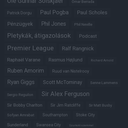
Ole Gunnar Solskjaer
Omar Berrada
Paul Pogba
Paul Scholes
Patrick Dorgu
Phil Jones
Pénzügyek
Phil Neville
Pletykák, átigazolások
Podcast
Premier League
Ralf Rangnick
Raphaël Varane
Rasmus Højlund
Richard Arnold
Ruben Amorim
Ruud van Nistelrooy
Ryan Giggs
Scott McTominay
Senne Lammens
Sir Alex Ferguson
Sergio Reguilon
Sir Bobby Charlton
Sir Jim Ratcliffe
Sir Matt Busby
Southampton
Stoke City
Sofyan Amrabat
Sunderland
Swansea City
Szurkoló szemmel