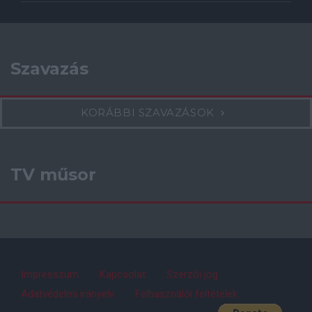
Szavazás
KORÁBBI SZAVAZÁSOK
TV műsor
Impresszum
Kapcsolat
Szerzői jog
Adatvédelmi irányelv
Felhasználói feltételek