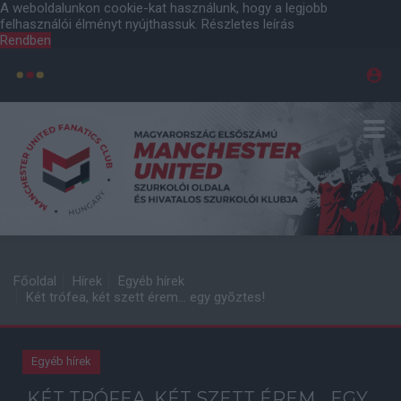
A weboldalunkon cookie-kat használunk, hogy a legjobb
felhasználói élményt nyújthassuk.
Részletes leírás
Rendben
Főoldal
Hírek
Egyéb hírek
Két trófea, két szett érem... egy gyõztes!
Egyéb hírek
KÉT TRÓFEA, KÉT SZETT ÉREM... EGY