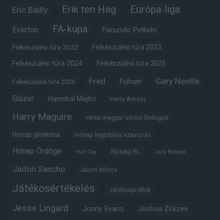
Erik ten Hag
Európa-liga
Eric Bailly
FA-kupa
Everton
Facundo Pellistri
Felkészülési túra 2022
Felkészülési túra 2023
Felkészülési túra 2024
Felkészülési túra 2025
Fred
Gary Neville
Fulham
Felkészülési túra 2026
Glazer
Hannibal Mejbri
Harry Amass
Harry Maguire
Híres magyar Vörös Ördögök
Hónap játékosa
Hónap legjobbja szavazás
Hónap Ördöge
Ifjúsági BL
Hull City
Jack Butland
Jadon Sancho
Jason Wilcox
Játékosértékelés
Játékosprofilok
Jesse Lingard
Jonny Evans
Joshua Zirkzee