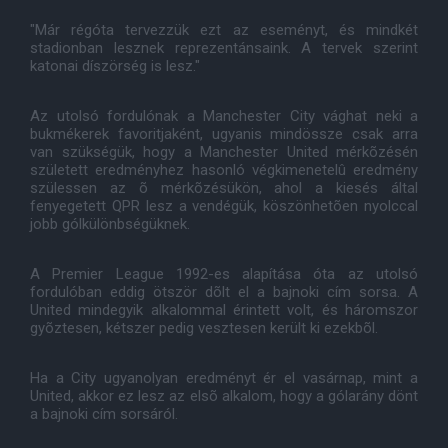
"Már régóta tervezzük ezt az eseményt, és mindkét
stadionban lesznek reprezentánsaink. A tervek szerint
katonai díszörség is lesz."
Az utolsó fordulónak a Manchester City vághat neki a
bukmékerek favoritjaként, ugyanis mindössze csak arra
van szükségük, hogy a Manchester United mérkõzésén
született eredményhez hasonló végkimenetelû eredmény
szülessen az õ mérkõzésükön, ahol a kiesés által
fenyegetett QPR lesz a vendégük, köszönhetõen nyolccal
jobb gólkülönbségüknek.
A Premier League 1992-es alapítása óta az utolsó
fordulóban eddig ötször dõlt el a bajnoki cím sorsa. A
United mindegyik alkalommal érintett volt, és háromszor
gyõztesen, kétszer pedig vesztesen került ki ezekbõl.
Ha a City ugyanolyan eredményt ér el vasárnap, mint a
United, akkor ez lesz az elsõ alkalom, hogy a gólarány dönt
a bajnoki cím sorsáról.