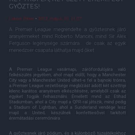
GYÕZTES!
Lakner Péter
•
2012. május. 09. 11:07
A Premier League megrendelte a gyõztesnek járó
aranyérmeket mind Roberto Mancini, mind Sir Alex
Ferguson legénysége számára... de csak az egyik
menedzser csapata láthatja majd õket.
A Premier League vasárnapi, zárófordulójára való
felkészülés jegyében, ahol majd eldõl, hogy a Manchester
City vagy a Manchester United ülhet-e fel a bajnoki trónra,
a Premier League vezetõsége megbízást adott két szettnyi
kilenc karátos aranyérem elkészítésére, amelybõl csak az
egyiket fogják felhasználni. Emellett mind az Etihad
Stadiumban, ahol a City majd a QPR-ral játszik, mind pedig
a Stadium of Lightban, ahol a Sunderland vendége lesz
majd a United, készülnek konfettiesõvel tarkított
éremátadási ceremóniára.
A gyõztesnek járó pódium, és a különbözõ tüzijátékokhoz