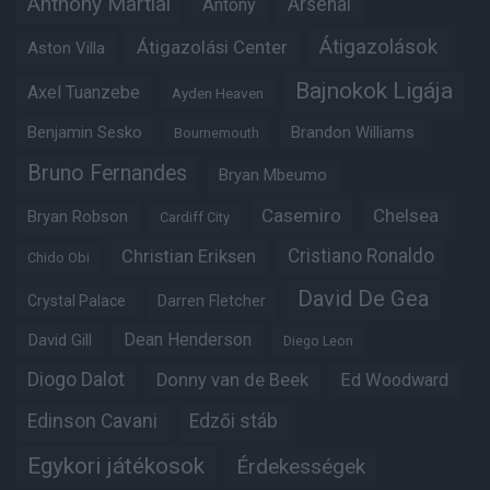
Anthony Martial
Arsenal
Antony
Átigazolások
Átigazolási Center
Aston Villa
Bajnokok Ligája
Axel Tuanzebe
Ayden Heaven
Benjamin Sesko
Brandon Williams
Bournemouth
Bruno Fernandes
Bryan Mbeumo
Casemiro
Chelsea
Bryan Robson
Cardiff City
Christian Eriksen
Cristiano Ronaldo
Chido Obi
David De Gea
Crystal Palace
Darren Fletcher
Dean Henderson
David Gill
Diego Leon
Diogo Dalot
Donny van de Beek
Ed Woodward
Edinson Cavani
Edzői stáb
Egykori játékosok
Érdekességek