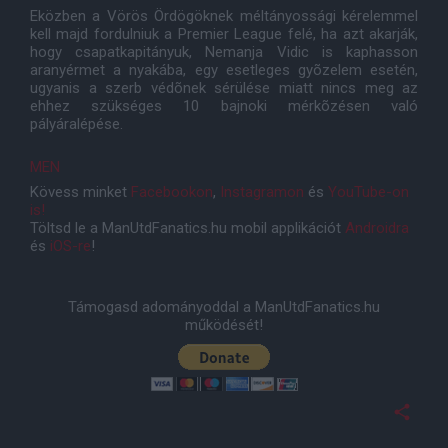
Eközben a Vörös Ördögöknek méltányossági kérelemmel
kell majd fordulniuk a Premier League felé, ha azt akarják,
hogy csapatkapitányuk, Nemanja Vidic is kaphasson
aranyérmet a nyakába, egy esetleges gyõzelem esetén,
ugyanis a szerb védõnek sérülése miatt nincs meg az
ehhez szükséges 10 bajnoki mérkõzésen való
pályáralépése.
MEN
Kövess minket
Facebookon
,
Instagramon
és
YouTube-on
is!
Töltsd le a ManUtdFanatics.hu mobil applikációt
Androidra
és
iOS-re
!
Támogasd adományoddal a ManUtdFanatics.hu
működését!