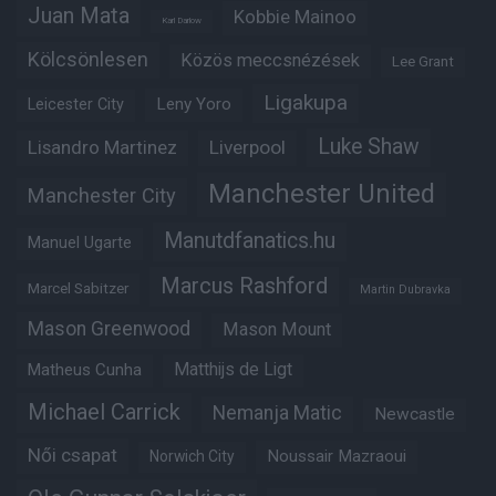
Juan Mata
Kobbie Mainoo
Karl Darlow
Kölcsönlesen
Közös meccsnézések
Lee Grant
Ligakupa
Leny Yoro
Leicester City
Luke Shaw
Lisandro Martinez
Liverpool
Manchester United
Manchester City
Manutdfanatics.hu
Manuel Ugarte
Marcus Rashford
Marcel Sabitzer
Martin Dubravka
Mason Greenwood
Mason Mount
Matheus Cunha
Matthijs de Ligt
Michael Carrick
Nemanja Matic
Newcastle
Női csapat
Noussair Mazraoui
Norwich City