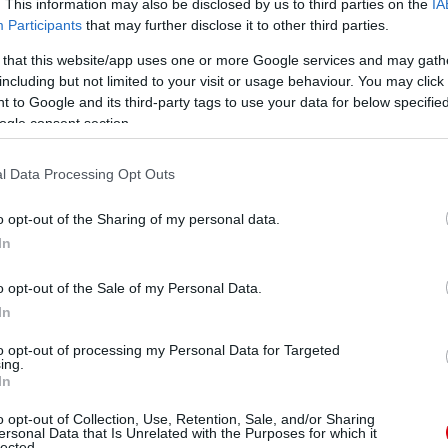
. This information may also be disclosed by us to third parties on the
IA
Participants
that may further disclose it to other third parties.
 that this website/app uses one or more Google services and may gath
including but not limited to your visit or usage behaviour. You may click 
 to Google and its third-party tags to use your data for below specifi
ogle consent section.
l Data Processing Opt Outs
o opt-out of the Sharing of my personal data.
In
o opt-out of the Sale of my Personal Data.
In
to opt-out of processing my Personal Data for Targeted
ing.
In
o opt-out of Collection, Use, Retention, Sale, and/or Sharing
ersonal Data that Is Unrelated with the Purposes for which it
lected.