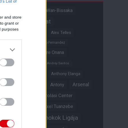
B’s List of
Aaron Wan-Bissaka
A hangadó
er and store
Akadémiai csapat
to grant or
ed purposes
Alejandro Garnacho
Alex Telles
Altay Bayindir
Alvaro Fernandez
Amad Diallo
Andre Onana
Andreas Pereira
Andrey Santos
Angol válogatott
Anthony Elanga
Anthony Martial
Arsenal
Antony
Átigazolási Center
Aston Villa
Átigazolások
Axel Tuanzebe
Bajnokok Ligája
Ayden Heaven