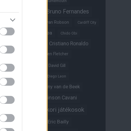
Benjamin Sesko
Bournemouth
Bruno Fernandes
Brandon Williams
Bryan Mbeumo
Bryan Robson
Cardiff City
Casemiro
Chelsea
Chido Obi
Christian Eriksen
Cristiano Ronaldo
Crystal Palace
Darren Fletcher
David De Gea
David Gill
Dean Henderson
Diego Leon
Diogo Dalot
Donny van de Beek
Edinson Cavani
Ed Woodward
Egykori játékosok
Edzői stáb
Érdekességek
Eric Bailly