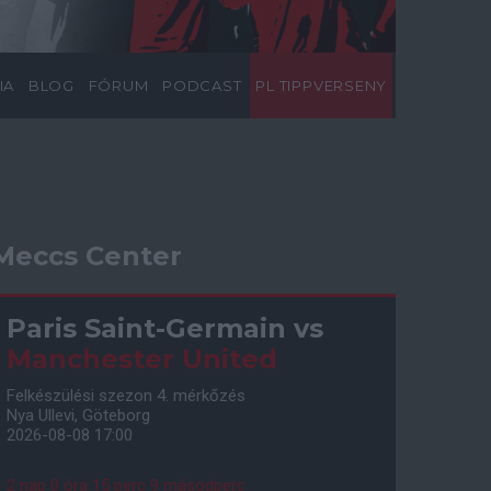
IA
BLOG
FÓRUM
PODCAST
PL TIPPVERSENY
Meccs Center
Paris Saint-Germain
vs
Manchester United
Felkészülési szezon 4. mérkőzés
Nya Ullevi, Göteborg
2026-08-08 17:00
2 nap 0 óra 15 perc 8 másodperc