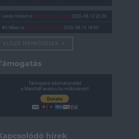
Leeds United
vs
Manchester United
2026-08-12 20:30
AC Milan
vs
Manchester United
2026-08-15 18:00
ELŐZŐ MÉRKŐZÉSEK
Támogatás
Támogasd adományoddal
a ManUtdFanatics.hu működését!
Kapcsolódó hírek