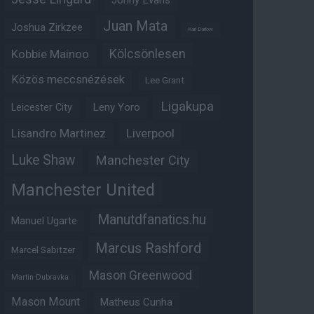
Jonny Evans
Juan Mata
Joshua Zirkzee
Karl Darlow
Kölcsönlesen
Kobbie Mainoo
Közös meccsnézések
Lee Grant
Ligakupa
Leny Yoro
Leicester City
Lisandro Martinez
Liverpool
Luke Shaw
Manchester City
Manchester United
Manutdfanatics.hu
Manuel Ugarte
Marcus Rashford
Marcel Sabitzer
Mason Greenwood
Martin Dubravka
Mason Mount
Matheus Cunha