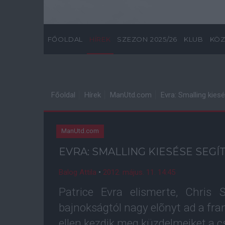
FŐOLDAL
HÍREK
SZEZON 2025/26
KLUB
KÖZ
Főoldal
Hírek
ManUtd.com
Evra: Smalling kies
ManUtd.com
EVRA: SMALLING KIESÉSE SEGÍ
Balog Attila
•
2012. május. 11. 14:45
Patrice Evra elismerte, Chris 
bajnokságtól nagy elõnyt ad a fra
ellen kezdik meg küzdelmeiket a 