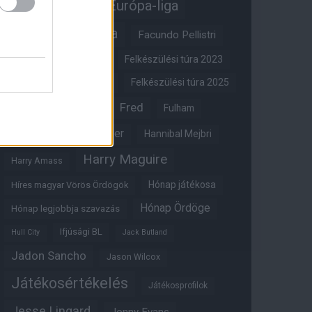
Erik ten Hag
Európa-liga
FA-kupa
Everton
Facundo Pellistri
Felkészülési túra 2022
Felkészülési túra 2023
Felkészülési túra 2024
Felkészülési túra 2025
Fred
Fulham
Felkészülési túra 2026
Gary Neville
Glazer
Hannibal Mejbri
Harry Maguire
Harry Amass
Hónap játékosa
Híres magyar Vörös Ördögök
Hónap Ördöge
Hónap legjobbja szavazás
Ifjúsági BL
Hull City
Jack Butland
Jadon Sancho
Jason Wilcox
Játékosértékelés
Játékosprofilok
Jesse Lingard