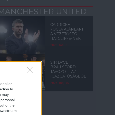
MANCHESTER UNITED
CARRICKET
FOGJA AJÁNLANI
A VEZETŐSÉG
RATCLIFFE-NEK
2026. máj. 13.
SIR DAVE
BRAILSFORD
TÁVOZOTT AZ
IGAZGATÓSÁGBÓL
2026. máj. 07.
sonal or
ection to
ou may
 personal
out of the
Címkék
 downstream