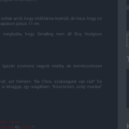
oltak arról, hogy védõtársa lesérült, de hiszi, hogy ez
sapáson június 11-én.
n megtudta, hogy Smalling nem áll Roy Hodgson
bb. Igazán szomorú vagyok miatta, de természetesen
lt, azt feletem: 'Ne Chris, szükségünk van rád!' De
t is kihagyja, így reagáltam: 'Köszönöm, szép munka!'
ube-on is!
droidra
és
iOS-re
!