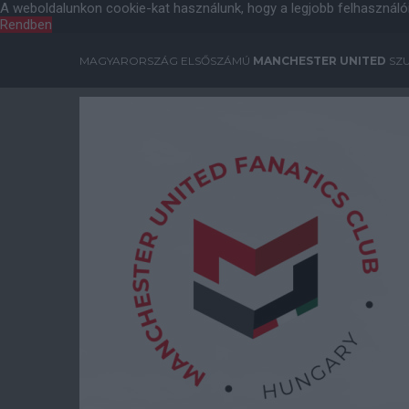
A weboldalunkon cookie-kat használunk, hogy a legjobb felhasználó
Rendben
MAGYARORSZÁG ELSŐSZÁMÚ
MANCHESTER UNITED
SZU