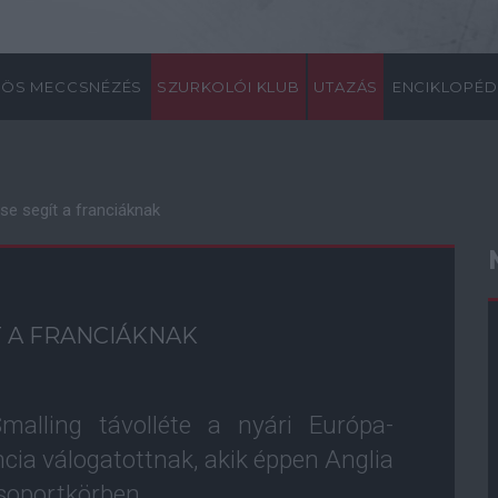
ÖS MECCSNÉZÉS
SZURKOLÓI KLUB
UTAZÁS
ENCIKLOPÉD
ése segít a franciáknak
T A FRANCIÁKNAK
Smalling távolléte a nyári Európa-
ncia válogatottnak, akik éppen Anglia
csoportkörben.