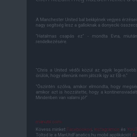
A Manchester United bal bekkjének vegyes érzései v
nagy segítség lesz a galloknak a donyecki összec
"Hatalmas csapás ez" - mondta Evra, miutá
rendelkezésére.
"Chris a United védõi közül az egyik legerõse
örülök, hogy ellenünk nem játszik így az EB-n."
"Õszintén szólva, amikor elmondta, hogy megsérü
amikor azt is hozzátette, hogy a kontinensviadal
Mindenben van valami jó!"
manutd.com
Kövess minket
Facebookon
,
Instagramon
és
YouT
Töltsd le a ManUtdFanatics.hu mobil applikációt
An