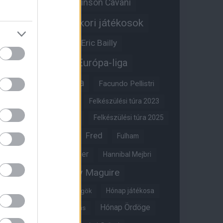
Edinson Cavani
Ed Woodward
Egykori játékosok
Edzői stáb
Érdekességek
Eric Bailly
Erik ten Hag
Európa-liga
FA-kupa
Everton
Facundo Pellistri
Felkészülési túra 2022
Felkészülési túra 2023
Felkészülési túra 2024
Felkészülési túra 2025
Fred
Fulham
Felkészülési túra 2026
Gary Neville
Glazer
Hannibal Mejbri
Harry Maguire
Harry Amass
Hónap játékosa
Híres magyar Vörös Ördögök
Hónap Ördöge
Hónap legjobbja szavazás