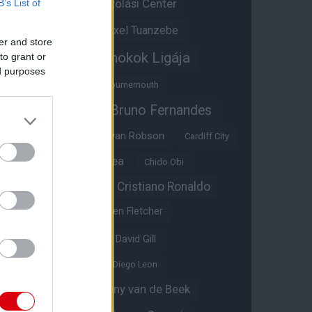
Átigazolási Center
B’s List of
Aston Villa
Átigazolások
Axel Tuanzebe
er and store
Bajnokok Ligája
to grant or
Ayden Heaven
ed purposes
Benjamin Sesko
Bournemouth
Bruno Fernandes
Brandon Williams
Bryan Mbeumo
Bryan Robson
Cardiff City
Casemiro
Chelsea
Chido Obi
Christian Eriksen
Cristiano Ronaldo
Crystal Palace
Darren Fletcher
David De Gea
David Gill
Dean Henderson
Diego Leon
Diogo Dalot
Donny van de Beek