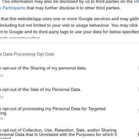
. This information may also be disclosed by us to third parties on the
IA
Participants
that may further disclose it to other third parties.
 that this website/app uses one or more Google services and may gath
including but not limited to your visit or usage behaviour. You may click 
 to Google and its third-party tags to use your data for below specifi
ogle consent section.
l Data Processing Opt Outs
o opt-out of the Sharing of my personal data.
In
o opt-out of the Sale of my Personal Data.
In
to opt-out of processing my Personal Data for Targeted
ing.
In
o opt-out of Collection, Use, Retention, Sale, and/or Sharing
ersonal Data that Is Unrelated with the Purposes for which it
lected.