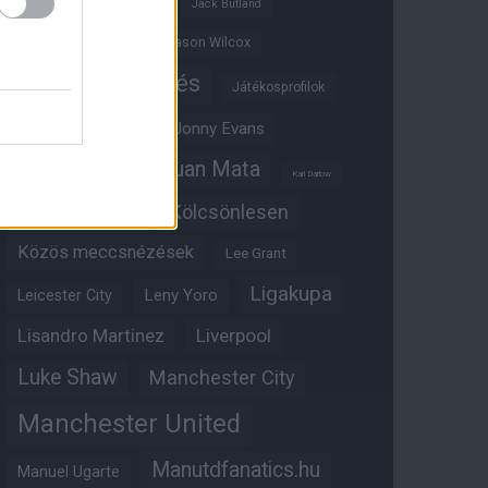
Ifjúsági BL
Hull City
Jack Butland
Jadon Sancho
Jason Wilcox
Játékosértékelés
Játékosprofilok
Jesse Lingard
Jonny Evans
Juan Mata
Joshua Zirkzee
Karl Darlow
Kölcsönlesen
Kobbie Mainoo
Közös meccsnézések
Lee Grant
Ligakupa
Leny Yoro
Leicester City
Lisandro Martinez
Liverpool
Luke Shaw
Manchester City
Manchester United
Manutdfanatics.hu
Manuel Ugarte