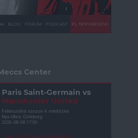
IA
BLOG
FÓRUM
PODCAST
PL TIPPVERSENY
Meccs Center
Paris Saint-Germain
vs
Manchester United
Felkészülési szezon 4. mérkőzés
Nya Ullevi, Göteborg
2026-08-08 17:00
1 nap 1 óra 53 perc 33 másodperc