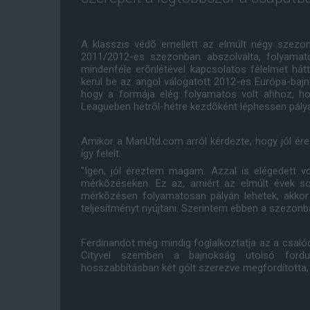
A klasszis védõ emellett az elmúlt négy szezon
2011/2012-es szezonban abszolválta, folyama
mindenféle erõnlétével kapcsolatos félelmet hátt
kerül be az angol válogatott 2012-es Európa-baj
hogy a formája elég folyamatos volt ahhoz, ho
Leagueben hétrõl-hétre kezdõként léphessen pályá
Amikor a ManUtd.com arról kérdezte, hogy jól ére
így felelt:
"Igen, jól éreztem magam. Azzal is elégedett 
mérkõzéseken. Ez az, amiért az elmúlt évek 
mérkõzésen folyamatosan pályán lehetek, akkor
teljesítményt nyújtani. Szerintem ebben a szezonban
Ferdinandot még mindig foglalkoztatja az a csaló
Cityvel szemben a bajnokság utolsó fordu
hosszabbításban két gólt szerezve megfordította,