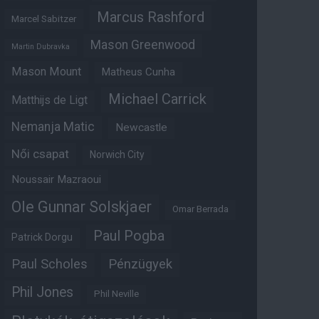
Marcus Rashford
Marcel Sabitzer
Mason Greenwood
Martin Dubravka
Mason Mount
Matheus Cunha
Michael Carrick
Matthijs de Ligt
Nemanja Matic
Newcastle
Női csapat
Norwich City
Noussair Mazraoui
Ole Gunnar Solskjaer
Omar Berrada
Paul Pogba
Patrick Dorgu
Paul Scholes
Pénzügyek
Phil Jones
Phil Neville