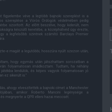
t figyelembe véve a legtöbb bajnoki szereplést is a
tos szereplése a Vörös Ördögök védelmében pedig
érbe szorított. Az elõtt beszélve, hogy kiderült, nem
nokságra készülõ keretébe, a középhátvéd úgy érezte,
gy a legfelsõbb szintnek számító Barclays Premier
ra.
zte-e magát a legutóbbi, hosszúra nyúlt szezon után,
voltam, hogy egymás után játszhattam sorozatban a
során folyamatosan imádkoztam. Tudtam, ha néhány
 játékba lendülök, és képes vagyok folyamatosan jó
 ez sikerült is."
dás, ahogy elveszítették a bajnoki címet a Manchester
lójában, amikor Roberto Mancini legénysége a
 és megnyerte a QPR elleni hazai meccsét.