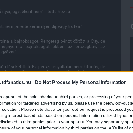
õ nyer, egyébként nem" - tette hozzá.
, nem jár érte semmilyen díj, vagy trófea."
lna a bajnokságot. Rengeteg pénzt költött a City, de
 megnyeri a bajnokságot ebben az országban, az
 gyõzni."
rüléseket illeti. Ez persze egyáltalán nem kifogás, de
birkózni egy ilyen szezonban nem könnyû, és az, hogy
 mutatja, hogy milyen erõs kerettel rendelkezünk."
dfanatics.hu -
Do Not Process My Personal Information
to opt-out of the sale, sharing to third parties, or processing of your per
ube-on is!
droidra
és
iOS-re
!
formation for targeted advertising by us, please use the below opt-out s
r selection. Please note that after your opt-out request is processed y
eing interest-based ads based on personal information utilized by us or
ManUtdFanatics.hu működését!
disclosed to third parties prior to your opt-out. You may separately opt-
losure of your personal information by third parties on the IAB’s list of