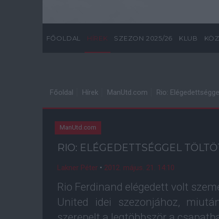
FŐOLDAL
HÍREK
SZEZON 2025/26
KLUB
KÖZ
Főoldal
Hírek
ManUtd.com
Rio: Elégedettségge
ManUtd.com
RIO: ELÉGEDETTSÉGGEL TÖLTÖ
Lakner Péter
•
2012. május. 21. 14:10
Rio Ferdinand elégedett volt sze
United idei szezonjához, miut
szerepelt a legtöbbször a csapatb