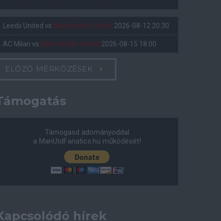
Leeds United
vs
Manchester United
2026-08-12 20:30
AC Milan
vs
Manchester United
2026-08-15 18:00
ELŐZŐ MÉRKŐZÉSEK
Támogatás
Támogasd adományoddal
a ManUtdFanatics.hu működését!
Kapcsolódó hírek