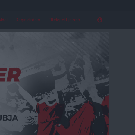
ldal
Regisztráció
Elfelejtett jelszó