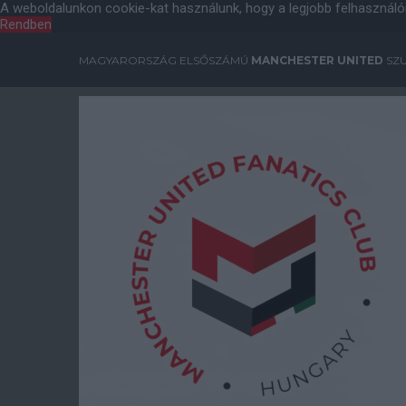
A weboldalunkon cookie-kat használunk, hogy a legjobb felhasználó
Rendben
MAGYARORSZÁG ELSŐSZÁMÚ
MANCHESTER UNITED
SZU