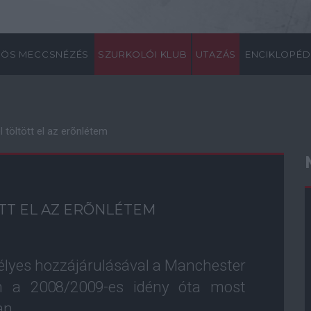
ÖS MECCSNÉZÉS
SZURKOLÓI KLUB
UTAZÁS
ENCIKLOPÉD
l töltött el az erõnlétem
TT EL AZ ERÕNLÉTEM
mélyes hozzájárulásával a Manchester
án a 2008/2009-es idény óta most
an.