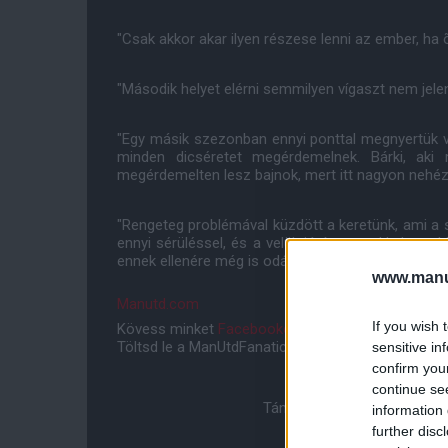
"Csak akkor akar ilyen részese lenni az ember, ha 
"Második helyet elérni semmilyen vígaszt nem jelent
"Egy másik szezonban ennyi ponttal megnyertük vo
minden dicséretet megérdemelnek. Bárki, aki
megérdemelten lesz bajnok, mert itt nagyon nehéz
"Rengeteg problémával küzdött a keretünk, ami a sé
ennyi sérüléssel, és a velük járó zavarokkal meg
ennek ellenére még is odáig jutottunk, ameddig, az
www.manut
Manutd.com
If you wish 
Kövess minket
Facebookon
,
Instagramon
és
YouT
Töltsd le a ManUtdFanatics.hu mobil applikációt
An
sensitive in
confirm you
continue se
Támogasd adományoddal a 
information 
further disc