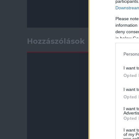
participants
Downstream 
Please note
information 
deny consent
in below Go
Hozzászólások
Persona
I want t
Opted 
I want t
Opted 
I want 
Advertis
Opted 
I want t
of my P
was col