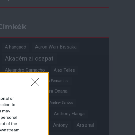
Címkék
Aaron Wan-Bissaka
A hangadó
Akadémiai csapat
Alejandro Garnacho
Alex Telles
Altay Bayindir
Alvaro Fernandez
Amad Diallo
Andre Onana
sonal or
Andreas Pereira
Andrey Santos
ection to
ou may
Angol válogatott
Anthony Elanga
 personal
out of the
Anthony Martial
Arsenal
Antony
 downstream