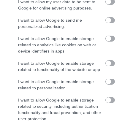
Manchester United
I want to allow my user data to be sent to
Google for online advertising purposes.
Felkészülési szezon 4. mérkőzés
Nya Ullevi, Göteborg
I want to allow Google to send me
2026-08-08 17:00
personalized advertising.
2 nap 5 óra 24 perc 39 másodperc
I want to allow Google to enable storage
related to analytics like cookies on web or
device identifiers in apps.
Leeds United
vs
Manchester United
2026-08-12 20:30
I want to allow Google to enable storage
AC Milan
vs
Manchester United
2026-08-15 18:00
related to functionality of the website or app.
ELŐZŐ MÉRKŐZÉSEK
I want to allow Google to enable storage
related to personalization.
Támogatás
I want to allow Google to enable storage
related to security, including authentication
functionality and fraud prevention, and other
user protection.
Támogasd adományoddal
a ManUtdFanatics.hu működését!