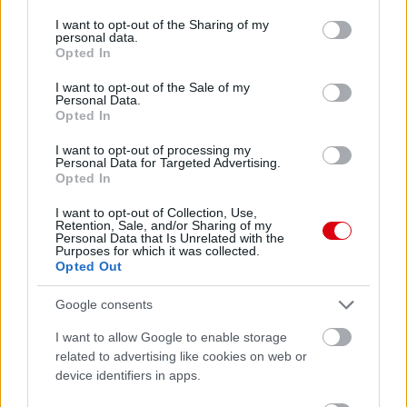
services and may gather and store information including but
not limited to your visit or usage behaviour. You may click to
I want to opt-out of the Sharing of my
personal data.
grant or deny consent to Google and its third-party tags to
Opted In
use your data for below specified purposes in below Google
consent section.
I want to opt-out of the Sale of my
Personal Data.
Opted In
I want to opt-out of processing my
Personal Data for Targeted Advertising.
Opted In
I want to opt-out of Collection, Use,
Retention, Sale, and/or Sharing of my
Personal Data that Is Unrelated with the
Purposes for which it was collected.
Opted Out
Google consents
Meccs Center
I want to allow Google to enable storage
related to advertising like cookies on web or
device identifiers in apps.
Paris Saint-Germain
vs