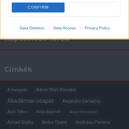
CONFIRM
Data Deletion
Data Access
Privacy Policy
Kapcsolódó hírek
Címkék
Aaron Wan-Bissaka
A hangadó
Akadémiai csapat
Alejandro Garnacho
Alex Telles
Altay Bayindir
Alvaro Fernandez
Amad Diallo
Andre Onana
Andreas Pereira