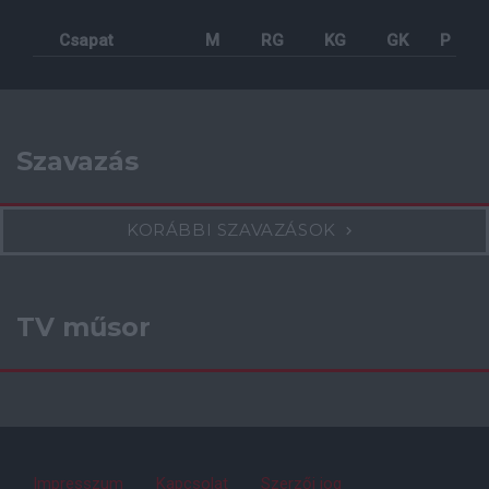
Csapat
M
RG
KG
GK
P
Szavazás
KORÁBBI SZAVAZÁSOK
TV műsor
Impresszum
Kapcsolat
Szerzői jog