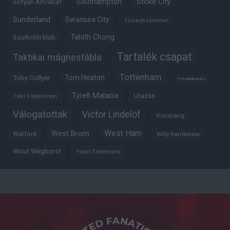
Southampton
Stoke City
Sofyan Amrabat
Sunderland
Swansea City
Szurkoló szemmel
Tahith Chong
Szurkolói klub
Tartalék csapat
Taktikai mágnestábla
Tottenham
Tom Heaton
Toby Collyer
Trófeabibliográfia
Tyrell Malacia
Utazás
Tyler Fredericson
Válogatottak
Victor Lindelöf
Visszhang
West Ham
West Brom
Watford
Willy Kambwala
Wout Weghorst
Youri Tielemans