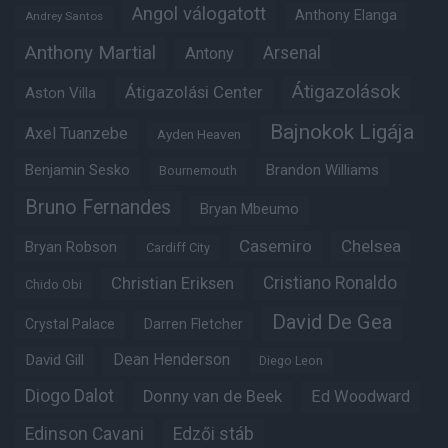
Angol válogatott
Anthony Elanga
Andrey Santos
Anthony Martial
Arsenal
Antony
Átigazolások
Átigazolási Center
Aston Villa
Bajnokok Ligája
Axel Tuanzebe
Ayden Heaven
Benjamin Sesko
Brandon Williams
Bournemouth
Bruno Fernandes
Bryan Mbeumo
Casemiro
Chelsea
Bryan Robson
Cardiff City
Christian Eriksen
Cristiano Ronaldo
Chido Obi
David De Gea
Crystal Palace
Darren Fletcher
Dean Henderson
David Gill
Diego Leon
Diogo Dalot
Donny van de Beek
Ed Woodward
Edinson Cavani
Edzői stáb