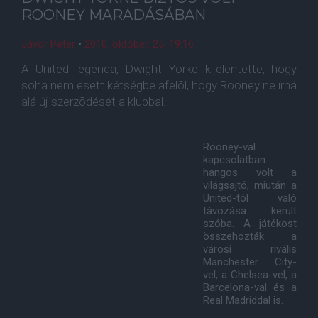
ROONEY MARADÁSÁBAN
Jávor Péter
•
2010. október. 25. 19:16
A United legenda, Dwight Yorke kijelentette, hogy
soha nem esett kétségbe afelõl, hogy Rooney ne írná
alá új szerzõdését a klubbal.
Rooney-val
kapcsolatban
hangos volt a
világsajtó, miután a
United-tól való
távozása került
szóba. A játékost
összehozták a
városi rivális
Manchester City-
vel, a Chelsea-vel, a
Barcelona-val és a
Real Madriddal is.