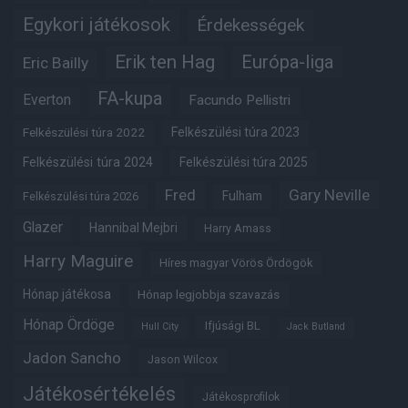
Egykori játékosok
Érdekességek
Erik ten Hag
Európa-liga
Eric Bailly
FA-kupa
Everton
Facundo Pellistri
Felkészülési túra 2022
Felkészülési túra 2023
Felkészülési túra 2024
Felkészülési túra 2025
Fred
Gary Neville
Fulham
Felkészülési túra 2026
Glazer
Hannibal Mejbri
Harry Amass
Harry Maguire
Híres magyar Vörös Ördögök
Hónap játékosa
Hónap legjobbja szavazás
Hónap Ördöge
Ifjúsági BL
Hull City
Jack Butland
Jadon Sancho
Jason Wilcox
Játékosértékelés
Játékosprofilok