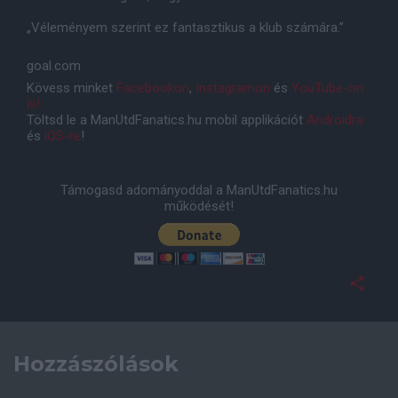
„Véleményem szerint ez fantasztikus a klub számára.”
goal.com
Kövess minket
Facebookon
,
Instagramon
és
YouTube-on
is!
Töltsd le a ManUtdFanatics.hu mobil applikációt
Androidra
és
iOS-re
!
Támogasd adományoddal a ManUtdFanatics.hu
működését!
Hozzászólások