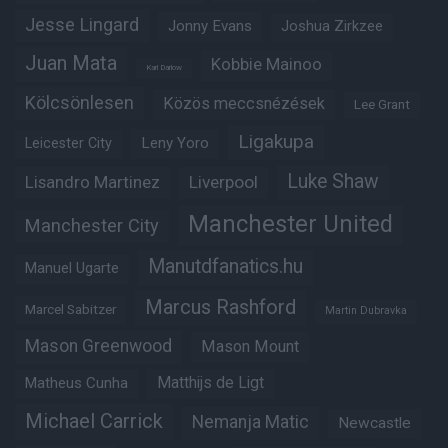
Jesse Lingard
Jonny Evans
Joshua Zirkzee
Juan Mata
Kobbie Mainoo
Karl Darlow
Kölcsönlesen
Közös meccsnézések
Lee Grant
Ligakupa
Leny Yoro
Leicester City
Luke Shaw
Lisandro Martinez
Liverpool
Manchester United
Manchester City
Manutdfanatics.hu
Manuel Ugarte
Marcus Rashford
Marcel Sabitzer
Martin Dubravka
Mason Greenwood
Mason Mount
Matheus Cunha
Matthijs de Ligt
Michael Carrick
Nemanja Matic
Newcastle