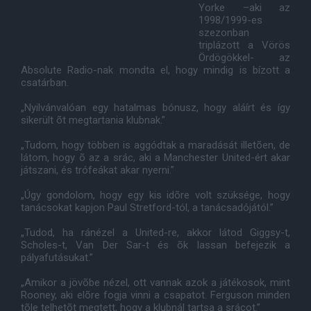
Yorke –aki az
1998/1999-es
szezonban
triplázott a Vörös
Ördögökkel- az
Absolute Radio-nak mondta el, hogy mindig is bízott a
csatárban.
„Nyilvánvalóan egy hatalmas bónusz, hogy aláírt és így
sikerült õt megtartania klubnak.”
„Tudom, hogy többen is aggódtak a maradását illetõen, de
látom, hogy õ az a srác, aki a Manchester United-ért akar
játszani, és trófeákat akar nyerni.”
„Úgy gondolom, hogy egy kis idõre volt szüksége, hogy
tanácsokat kapjon Paul Stretford-tól, a tanácsadójától.”
„Tudod, ha ránézel a United-re, akkor látod Giggsy-t,
Scholes-t, Van Der Sar-t és õk lassan befejezik a
pályafutásukat.”
„Amikor a jövõbe nézel, ott vannak azok a játékosok, mint
Rooney, aki elõre fogja vinni a csapatot. Ferguson minden
tõle telhetõt megtett, hogy a klubnál tartsa a srácot.”