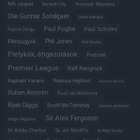
Női csapat
Noussair Mazraoui
Norwich City
Ole Gunnar Solskjaer
Omar Berrada
Paul Pogba
Paul Scholes
Patrick Dorgu
Phil Jones
Pénzügyek
Phil Neville
Pletykák, átigazolások
Podcast
Premier League
Ralf Rangnick
Raphaël Varane
Rasmus Højlund
Richard Arnold
Ruben Amorim
Ruud van Nistelrooy
Ryan Giggs
Scott McTominay
Senne Lammens
Sir Alex Ferguson
Sergio Reguilon
Sir Bobby Charlton
Sir Jim Ratcliffe
Sir Matt Busby