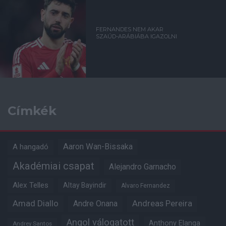
FERNANDES NEM AKAR
SZAÚD-ARÁBIÁBA IGAZOLNI
Címkék
Aaron Wan-Bissaka
A hangadó
Akadémiai csapat
Alejandro Garnacho
Alex Telles
Altay Bayindir
Alvaro Fernandez
Amad Diallo
Andre Onana
Andreas Pereira
Angol válogatott
Anthony Elanga
Andrey Santos