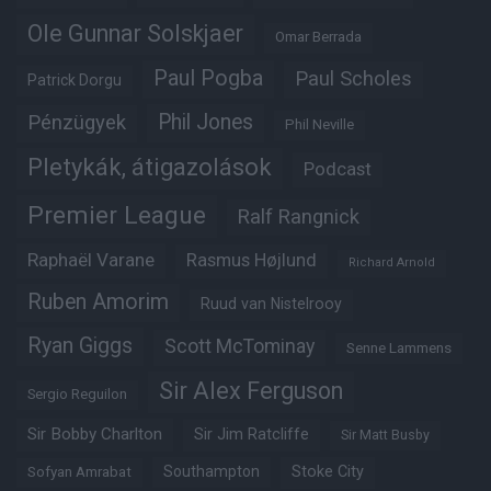
Ole Gunnar Solskjaer
Omar Berrada
Paul Pogba
Paul Scholes
Patrick Dorgu
Phil Jones
Pénzügyek
Phil Neville
Pletykák, átigazolások
Podcast
Premier League
Ralf Rangnick
Raphaël Varane
Rasmus Højlund
Richard Arnold
Ruben Amorim
Ruud van Nistelrooy
Ryan Giggs
Scott McTominay
Senne Lammens
Sir Alex Ferguson
Sergio Reguilon
Sir Bobby Charlton
Sir Jim Ratcliffe
Sir Matt Busby
Southampton
Stoke City
Sofyan Amrabat