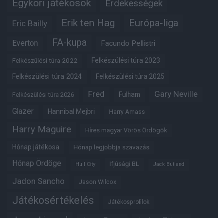
Egykori játékosok
Érdekességek
Erik ten Hag
Európa-liga
Eric Bailly
FA-kupa
Everton
Facundo Pellistri
Felkészülési túra 2022
Felkészülési túra 2023
Felkészülési túra 2024
Felkészülési túra 2025
Fred
Gary Neville
Fulham
Felkészülési túra 2026
Glazer
Hannibal Mejbri
Harry Amass
Harry Maguire
Híres magyar Vörös Ördögök
Hónap játékosa
Hónap legjobbja szavazás
Hónap Ördöge
Ifjúsági BL
Hull City
Jack Butland
Jadon Sancho
Jason Wilcox
Játékosértékelés
Játékosprofilok