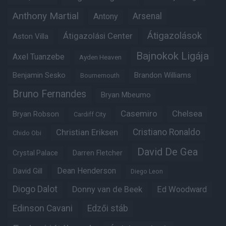
Anthony Martial
Arsenal
Antony
Átigazolások
Átigazolási Center
Aston Villa
Bajnokok Ligája
Axel Tuanzebe
Ayden Heaven
Benjamin Sesko
Brandon Williams
Bournemouth
Bruno Fernandes
Bryan Mbeumo
Casemiro
Chelsea
Bryan Robson
Cardiff City
Christian Eriksen
Cristiano Ronaldo
Chido Obi
David De Gea
Crystal Palace
Darren Fletcher
Dean Henderson
David Gill
Diego Leon
Diogo Dalot
Donny van de Beek
Ed Woodward
Edinson Cavani
Edzői stáb