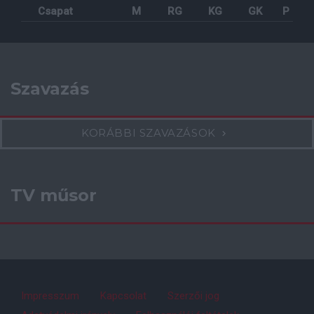
Csapat
M
RG
KG
GK
P
Szavazás
KORÁBBI SZAVAZÁSOK
TV műsor
Impresszum
Kapcsolat
Szerzői jog