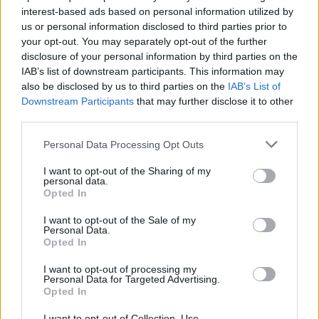
Meccs Center
interest-based ads based on personal information utilized by
us or personal information disclosed to third parties prior to
your opt-out. You may separately opt-out of the further
disclosure of your personal information by third parties on the
Paris Saint-Germain
vs
IAB’s list of downstream participants. This information may
also be disclosed by us to third parties on the
IAB’s List of
Manchester United
Downstream Participants
that may further disclose it to other
third parties.
Felkészülési szezon 4. mérkőzés
Nya Ullevi, Göteborg
Please note that this website/app uses one or more Google
2026-08-08 17:00
Personal Data Processing Opt Outs
services and may gather and store information including but
not limited to your visit or usage behaviour. You may click to
I want to opt-out of the Sharing of my
0 nap 7 óra 55 perc 3 másodperc
personal data.
grant or deny consent to Google and its third-party tags to
Opted In
use your data for below specified purposes in below Google
consent section.
Leeds United
vs
Manchester United
2026-08-12 20:30
I want to opt-out of the Sale of my
Personal Data.
Opted In
AC Milan
vs
Manchester United
2026-08-15 18:00
I want to opt-out of processing my
ELŐZŐ MÉRKŐZÉSEK
Personal Data for Targeted Advertising.
Opted In
I want to opt-out of Collection, Use,