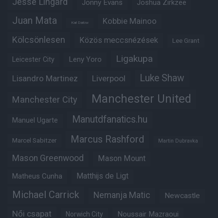
Jesse Lingard
Jonny Evans
Joshua Zirkzee
Juan Mata
Kobbie Mainoo
Karl Darlow
Kölcsönlesen
Közös meccsnézések
Lee Grant
Ligakupa
Leny Yoro
Leicester City
Luke Shaw
Lisandro Martinez
Liverpool
Manchester United
Manchester City
Manutdfanatics.hu
Manuel Ugarte
Marcus Rashford
Marcel Sabitzer
Martin Dubravka
Mason Greenwood
Mason Mount
Matheus Cunha
Matthijs de Ligt
Michael Carrick
Nemanja Matic
Newcastle
Női csapat
Noussair Mazraoui
Norwich City