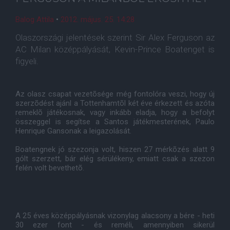
Balog Attila
•
2012. május. 25. 14:28
Olaszországi jelentések szerint Sir Alex Ferguson az
AC Milan középpályását, Kevin-Prince Boatenget is
figyeli.
Az olasz csapat vezetõsége még fontolóra veszi, hogy új
szerzõdést ajánl a Tottenhamtõl két éve érkezett és azóta
remeklõ játékosnak, vagy inkább eladja, hogy a befolyt
összeggel is segítse a Santos játékmesterének, Paulo
Henrique Gansonak a leigazolását.
Boatengnek jó szezonja volt, hiszen 27 mérkõzés alatt 9
gólt szerzett, bár elég sérülékeny, emiatt csak a szezon
felén volt bevethetõ.
A 25 éves középpályásnak vizonylag alacsony a bére - heti
30 ezer font - és reméli, amennyiben sikerül