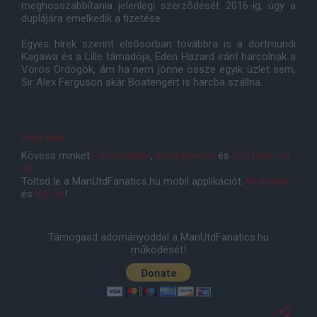
meghosszabbítania jelenlegi szerzõdését 2016-ig, úgy a
duplájára emelkedik a fizetése.
Egyes hírek szerint elsõsorban továbbra is a dortmundi
Kagawa és a Lille támadója, Eden Hazard iránt harcolnak a
Vörös Ördögök, ám ha nem jönne össze egyik üzlet sem,
Sir Alex Ferguson akár Boatengért is harcba szállna.
Daily Mail
Kövess minket
Facebookon
,
Instagramon
és
YouTube-on
is!
Töltsd le a ManUtdFanatics.hu mobil applikációt
Androidra
és
iOS-re
!
Támogasd adományoddal a ManUtdFanatics.hu
működését!