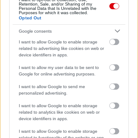
Támogatás
Retention, Sale, and/or Sharing of my
Personal Data that Is Unrelated with the
Purposes for which it was collected.
Opted Out
Támogasd adományoddal
a ManUtdFanatics.hu működését!
Google consents
I want to allow Google to enable storage
related to advertising like cookies on web or
device identifiers in apps.
I want to allow my user data to be sent to
Google for online advertising purposes.
Kapcsolódó hírek
I want to allow Google to send me
personalized advertising.
PLETYKÁK, ÁTIGAZOLÁSOK
I want to allow Google to enable storage
related to analytics like cookies on web or
device identifiers in apps.
ELŐREHALADOTT
I want to allow Google to enable storage
TÁRGYALÁSOKAT FOLYTAT A
UNITED TIELEMANSRÓL
related to functionality of the website or app.