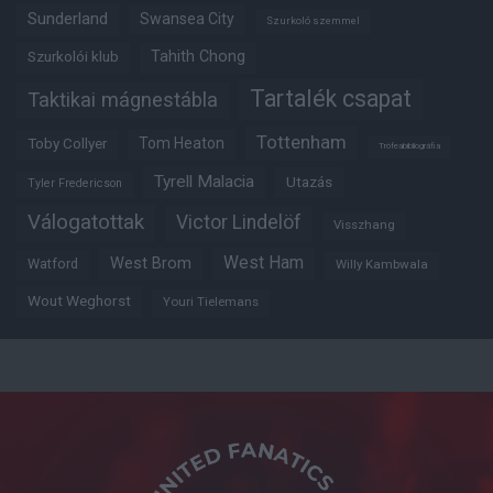
Sunderland
Swansea City
Szurkoló szemmel
Tahith Chong
Szurkolói klub
Tartalék csapat
Taktikai mágnestábla
Tottenham
Tom Heaton
Toby Collyer
Trófeabibliográfia
Tyrell Malacia
Utazás
Tyler Fredericson
Válogatottak
Victor Lindelöf
Visszhang
West Ham
West Brom
Watford
Willy Kambwala
Wout Weghorst
Youri Tielemans