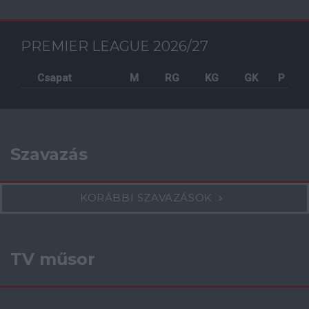
PREMIER LEAGUE 2026/27
Csapat
M
RG
KG
GK
P
Szavazás
KORÁBBI SZAVAZÁSOK
TV műsor