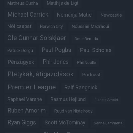
Matheus Cunha
Matthijs de Ligt
Michael Carrick
Nemanja Matic
Newcastle
Női csapat
Noussair Mazraoui
Norwich City
Ole Gunnar Solskjaer
Omar Berrada
Paul Pogba
Paul Scholes
Patrick Dorgu
Phil Jones
Pénzügyek
Phil Neville
Pletykák, átigazolások
Podcast
Premier League
Ralf Rangnick
Raphaël Varane
Rasmus Højlund
Richard Arnold
Ruben Amorim
Ruud van Nistelrooy
Ryan Giggs
Scott McTominay
Senne Lammens