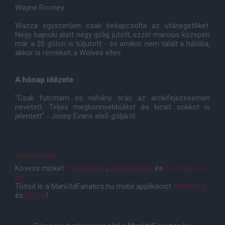
Wayne Rooney
Wazza egyszerûen csak bekapcsolta az utánégetõket.
Négy bajnoki alatt négy gólig jutott, ezzel március közepén
már a 20 gólon is túljutott - és amikor nem talált a hálóba,
akkor is remekelt a Wolves ellen.
A hónap idézete
"Csak futottam és néhány srác az arckifejezésemen
nevetett. Teljes megkönnyebbülést és kicsit sokkot is
jelentett" - Jonny Evans elsõ góljáról.
manutd.com
Kövess minket
Facebookon
,
Instagramon
és
YouTube-on
is!
Töltsd le a ManUtdFanatics.hu mobil applikációt
Androidra
és
iOS-re
!