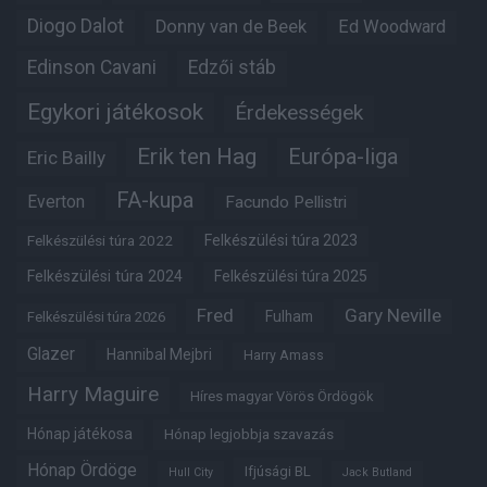
Diogo Dalot
Donny van de Beek
Ed Woodward
Edinson Cavani
Edzői stáb
Egykori játékosok
Érdekességek
Erik ten Hag
Európa-liga
Eric Bailly
FA-kupa
Everton
Facundo Pellistri
Felkészülési túra 2022
Felkészülési túra 2023
Felkészülési túra 2024
Felkészülési túra 2025
Fred
Gary Neville
Fulham
Felkészülési túra 2026
Glazer
Hannibal Mejbri
Harry Amass
Harry Maguire
Híres magyar Vörös Ördögök
Hónap játékosa
Hónap legjobbja szavazás
Hónap Ördöge
Ifjúsági BL
Hull City
Jack Butland