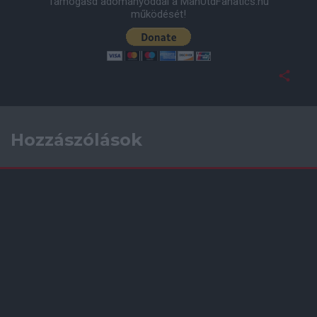
Támogasd adományoddal a ManUtdFanatics.hu
működését!
Hozzászólások