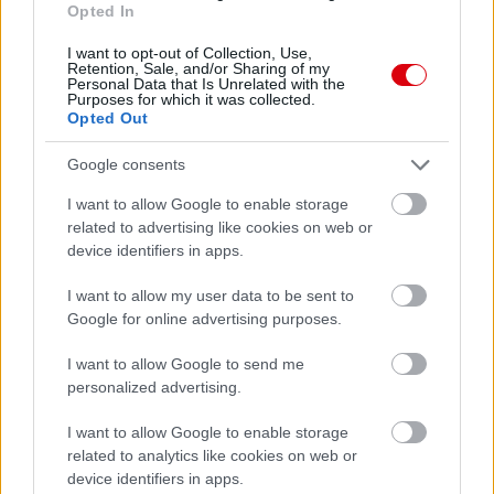
Opted In
I want to opt-out of Collection, Use,
Retention, Sale, and/or Sharing of my
Personal Data that Is Unrelated with the
Purposes for which it was collected.
Opted Out
Meccs Center
Google consents
I want to allow Google to enable storage
Paris Saint-Germain
vs
related to advertising like cookies on web or
device identifiers in apps.
Manchester United
I want to allow my user data to be sent to
Felkészülési szezon 4. mérkőzés
Google for online advertising purposes.
Nya Ullevi, Göteborg
2026-08-08 17:00
I want to allow Google to send me
personalized advertising.
I want to allow Google to enable storage
Leeds United
vs
Manchester United
2026-08-12 20:30
related to analytics like cookies on web or
device identifiers in apps.
AC Milan
vs
Manchester United
2026-08-15 18:00