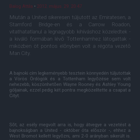
Balog Attila
•
2012. május. 29. 20:47
Miután a United sikeresen túljutott az Emiratesen, a
Stamford Bridge-en és a Carrow Roadon,
vitathatatlanul a legnagyobb kihíváshoz közeledtek -
a kiváló formában lévõ Tottenhamhez látogattak -
miközben öt pontos elõnyben volt a régóta vezetõ
Man City.
A bajnoki cím legkeményebb tesztein könnyedén túljutottak
a Vörös Ördögök és a Tottenham legyõzése sem volt
nehezebb, köszönhetõen Wayne Rooney és Ashley Young
góljainak, ezzel pedig két pontra megközelítette a csapat a
Cityt.
Sõt, az esély megvolt arra is, hogy átvegye a vezetést a
bajnokságban a United - október óta elõször -, ehhez a
West Bromot kellett legyõzni, ami 2-0 arányban sikerült is.