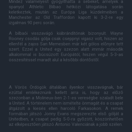
Mindez valamelyest gyógyíthatta a sebeket, amelyek a
spanyol Athletic Bilbao hétközi látogatása során
keletkeztek, miután az Európa Liga küzdelmeiben a
Manchester az Old Traffordon kapott ki 3-2-re egy
izgalmas 90 perc során.
A bilbaói visszavágó kiábrándítónak bizonyult. Wayne
Rooney csodás gólja csak cseppnyi vigasz volt, hiszen az
ellenfél a zajos San Memesben már két gólos elõnyre tett
szert. Ezzel a United egy szezon alatt immár második
alkalommal is búcsúzott Európától, hiszen végül 5-3-as
összesítéssel maradt alul a késõbbi döntõstõl.
A Vörös Ördögök általában ilyenkor visszavágnak, bár
ezúttal emlékeznünk kellett arra is, hogy az elõzõ
szezonban a Molineux-ben 2-1-es vereségbe szaladt bele
a United. A történelem nem ismételte önmagát és a csapat
átgázolt a kiesés ellen harcoló Farkasokon. A remek
formában játszó Jonny Evans megszerezte elsõ gólját a
Unitedben, a csapat pedig 5-0-ra gyõzött, köszönhetõen
az elképesztõen játszó Antonio Valenciának a jobb szélen.