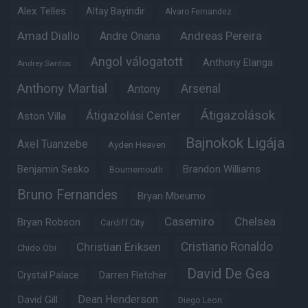
Alex Telles
Altay Bayindir
Alvaro Fernandez
Amad Diallo
Andre Onana
Andreas Pereira
Angol válogatott
Anthony Elanga
Andrey Santos
Anthony Martial
Arsenal
Antony
Átigazolások
Átigazolási Center
Aston Villa
Bajnokok Ligája
Axel Tuanzebe
Ayden Heaven
Benjamin Sesko
Brandon Williams
Bournemouth
Bruno Fernandes
Bryan Mbeumo
Casemiro
Chelsea
Bryan Robson
Cardiff City
Christian Eriksen
Cristiano Ronaldo
Chido Obi
David De Gea
Crystal Palace
Darren Fletcher
Dean Henderson
David Gill
Diego Leon