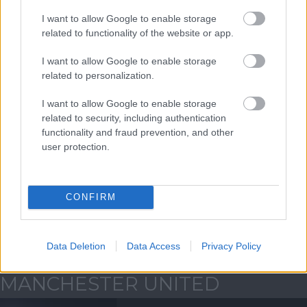
I want to allow Google to enable storage
ELŐZŐ MÉRKŐZÉSEK
related to functionality of the website or app.
I want to allow Google to enable storage
Támogatás
related to personalization.
I want to allow Google to enable storage
related to security, including authentication
Támogasd adományoddal
functionality and fraud prevention, and other
a ManUtdFanatics.hu működését!
user protection.
CONFIRM
Kapcsolódó hírek
Data Deletion
Data Access
Privacy Policy
MANCHESTER UNITED