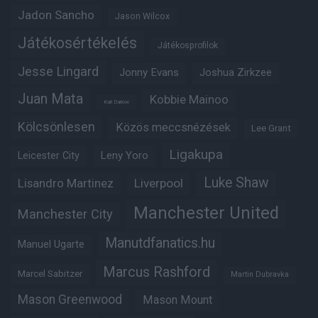
Jadon Sancho
Jason Wilcox
Játékosértékelés
Játékosprofilok
Jesse Lingard
Jonny Evans
Joshua Zirkzee
Juan Mata
Kobbie Mainoo
Karl Darlow
Kölcsönlesen
Közös meccsnézések
Lee Grant
Ligakupa
Leny Yoro
Leicester City
Luke Shaw
Lisandro Martinez
Liverpool
Manchester United
Manchester City
Manutdfanatics.hu
Manuel Ugarte
Marcus Rashford
Marcel Sabitzer
Martin Dubravka
Mason Greenwood
Mason Mount