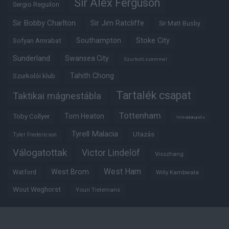
Sir Alex Ferguson
Sergio Reguilon
Sir Bobby Charlton
Sir Jim Ratcliffe
Sir Matt Busby
Southampton
Stoke City
Sofyan Amrabat
Sunderland
Swansea City
Szurkoló szemmel
Tahith Chong
Szurkolói klub
Tartalék csapat
Taktikai mágnestábla
Tottenham
Tom Heaton
Toby Collyer
Trófeabibliográfia
Tyrell Malacia
Utazás
Tyler Fredericson
Válogatottak
Victor Lindelöf
Visszhang
West Ham
West Brom
Watford
Willy Kambwala
Wout Weghorst
Youri Tielemans