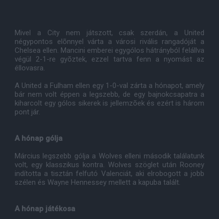
Mivel a City nem játszott, csak szerdán, a United
négypontos elõnnyel várta a városi rivális rangadóját a
Chelsea ellen. Mancini emberei egygólos hátrányból felállva
végül 2-1-re gyõztek, ezzel tartva fenn a nyomást az
éllovasra.
A United a Fulham ellen egy 1-0-val zárta a hónapot, amely
bár nem volt éppen a legszebb, de egy bajnokcsapatra a
kiharcolt egy gólos sikerek is jellemzõek és ezért is három
pont jár.
A hónap gólja
Március legszebb gólja a Wolves elleni második találatunk
volt, egy klasszikus kontra. Wolves szöglet után Rooney
indította a tisztán felfutó Valenciát, aki elrobogott a jobb
szélen és Wayne Hennessey mellett a kapuba talált.
A hónap játékosa