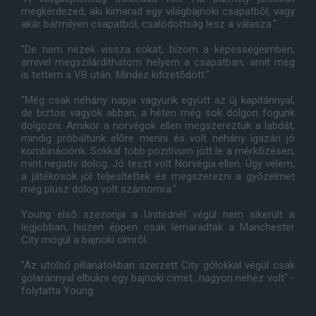
megkérdezed, aki kimarad egy világbajnoki csapatból, vagy
akár bármilyen csapatból, csalódottság lesz a válasza."
"De nem nézek vissza sokat, bízom a képességeimben,
amivel megszilárdíthatom helyem a csapatban, amit meg
is tettem a VB után. Mindez kifizetõdött."
"Még csak néhány napja vagyunk együtt az új kapitánnyal,
de biztos vagyok abban, a héten még sok dolgon fogunk
dolgozni. Amikor a norvégok ellen megszereztük a labdát,
mindig próbáltunk elõre menni és volt néhány igazán jó
kombinációnk. Sokkal több pozitívum jött le a mérkõzésen,
mint negatív dolog. Jó teszt volt Norvégia ellen. Úgy vélem,
a játékosok jól teljesítettek és megszerezni a gyõzelmet
még plusz dolog volt számomra."
Young elsõ szezonja a Unitednél végül nem sikerült a
legjobban, hiszen éppen csak lemaradtak a Manchester
City mögül a bajnoki címrõl.
"Az utolsó pillanatokban szerzett City gólokkal végül csak
gólaránnyal elbukni egy bajnoki címet...nagyon nehéz volt" -
folytatta Young.