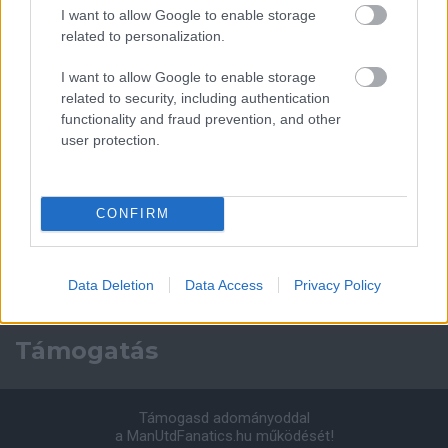
Manchester United
I want to allow Google to enable storage
related to personalization.
Felkészülési szezon 4. mérkőzés
Nya Ullevi, Göteborg
I want to allow Google to enable storage
2026-08-08 17:00
related to security, including authentication
functionality and fraud prevention, and other
2 nap 1 óra 21 perc 32 másodperc
user protection.
Leeds United
vs
Manchester United
2026-08-12 20:30
CONFIRM
AC Milan
vs
Manchester United
2026-08-15 18:00
ELŐZŐ MÉRKŐZÉSEK
Data Deletion
Data Access
Privacy Policy
Támogatás
Támogasd adományoddal
a ManUtdFanatics.hu működését!