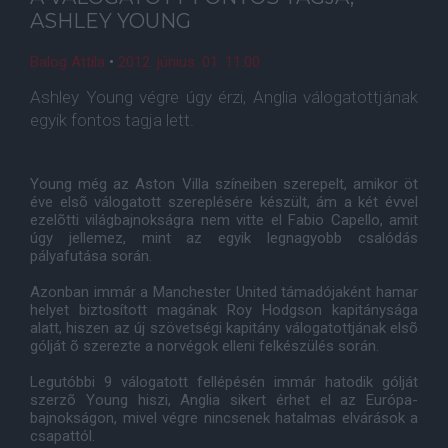
ASHLEY YOUNG
Balog Attila
•
2012. június. 01. 11:00
Ashley Young végre úgy érzi, Anglia válogatottjának
egyik fontos tagja lett.
Young még az Aston Villa színeiben szerepelt, amikor öt
éve elsõ válogatott szereplésére készült, ám a két évvel
ezelõtti világbajnokságra nem vitte el Fabio Capello, amit
úgy jellemez, mint az egyik legnagyobb csalódás
pályafutása során.
Azonban immár a Manchester United támadójaként hamar
helyet biztosított magának Roy Hodgson kapitánysága
alatt, hiszen az új szövetségi kapitány válogatottjának elsõ
gólját õ szerezte a norvégok elleni felkészülés során.
Legutóbbi 9 válogatott fellépésén immár hatodik gólját
szerzõ Young hiszi, Anglia sikert érhet el az Európa-
bajnokságon, mivel végre nincsenek hatalmas elvárások a
csapattól.