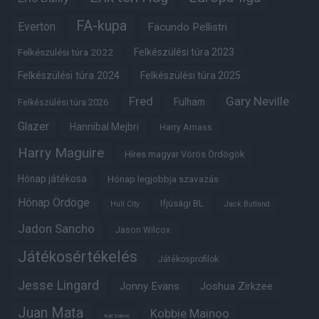
FA-kupa
Everton
Facundo Pellistri
Felkészülési túra 2022
Felkészülési túra 2023
Felkészülési túra 2024
Felkészülési túra 2025
Fred
Gary Neville
Fulham
Felkészülési túra 2026
Glazer
Hannibal Mejbri
Harry Amass
Harry Maguire
Híres magyar Vörös Ördögök
Hónap játékosa
Hónap legjobbja szavazás
Hónap Ördöge
Ifjúsági BL
Hull City
Jack Butland
Jadon Sancho
Jason Wilcox
Játékosértékelés
Játékosprofilok
Jesse Lingard
Jonny Evans
Joshua Zirkzee
Juan Mata
Kobbie Mainoo
Karl Darlow