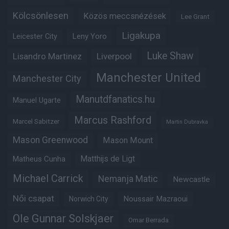
Kölcsönlesen
Közös meccsnézések
Lee Grant
Ligakupa
Leny Yoro
Leicester City
Luke Shaw
Lisandro Martinez
Liverpool
Manchester United
Manchester City
Manutdfanatics.hu
Manuel Ugarte
Marcus Rashford
Marcel Sabitzer
Martin Dubravka
Mason Greenwood
Mason Mount
Matheus Cunha
Matthijs de Ligt
Michael Carrick
Nemanja Matic
Newcastle
Női csapat
Noussair Mazraoui
Norwich City
Ole Gunnar Solskjaer
Omar Berrada