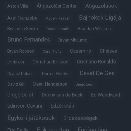
Átigazolások
Átigazolási Center
Aston Villa
Bajnokok Ligája
Axel Tuanzebe
Ayden Heaven
Benjamin Sesko
Brandon Williams
Bournemouth
Bruno Fernandes
Bryan Mbeumo
Casemiro
Chelsea
Bryan Robson
Cardiff City
Christian Eriksen
Cristiano Ronaldo
Chido Obi
David De Gea
Crystal Palace
Darren Fletcher
Dean Henderson
David Gill
Diego Leon
Diogo Dalot
Donny van de Beek
Ed Woodward
Edinson Cavani
Edzői stáb
Egykori játékosok
Érdekességek
Erik ten Hag
Európa-liga
Eric Bailly