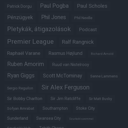
Paul Pogba
Paul Scholes
Patrick Dorgu
Phil Jones
Pénzügyek
Phil Neville
Pletykák, átigazolások
Podcast
Premier League
Ralf Rangnick
Raphaël Varane
Rasmus Højlund
Richard Arnold
Ruben Amorim
Ruud van Nistelrooy
Ryan Giggs
Scott McTominay
Senne Lammens
Sir Alex Ferguson
Sergio Reguilon
Sir Bobby Charlton
Sir Jim Ratcliffe
Sir Matt Busby
Southampton
Stoke City
Sofyan Amrabat
Sunderland
Swansea City
Szurkoló szemmel