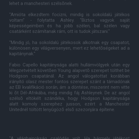
lehet a manchesteri szélsõnek.
"Amióta elkezdtem focizni, mindig is sokoldalú játékos
voltam" - folytatta Ashley. "Biztos vagyok saját
képességeimben és ha jobb szélen, bal szélen vagy
csatárként számítanak rám, ott is tudok játszani."
"Mindig jó, ha sokoldalú játékosok alkotnak egy csapatot,
különösen egy világversenyen, mert ez lehetõségeket ad a
kapitánynak."
Fabio Capello kapitánysága alatti hullámvölgyek után egy
lélegzetvételt követõen Young alapvetõ szerepet tölthet be
Hodgson csapatánál. Az angol válogatottat korábban
irányító olasz mester fontos szerepet szánt a támadónak
az EB kvalifikáció során, ám a döntése, miszerint nem vitte
ki õt Dél-Afrikába, még mindig fáj Ashleynek. De az angol
szélsõ eltökélt szándéka, hogy Hodgson kapitánysága
alatt komoly szerephez jusson, ezért a Manchester
Unitednél töltött lenyûgözõ elsõ szezonjára építene.
"A világbajnokság csalódás volt. Ha bármely játékost