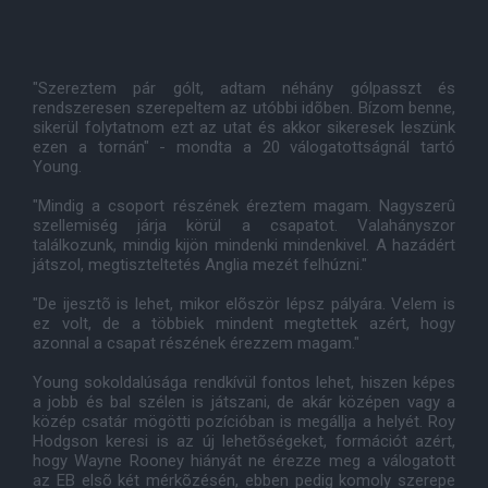
"Szereztem pár gólt, adtam néhány gólpasszt és
rendszeresen szerepeltem az utóbbi idõben. Bízom benne,
sikerül folytatnom ezt az utat és akkor sikeresek leszünk
ezen a tornán" - mondta a 20 válogatottságnál tartó
Young.
"Mindig a csoport részének éreztem magam. Nagyszerû
szellemiség járja körül a csapatot. Valahányszor
találkozunk, mindig kijön mindenki mindenkivel. A hazádért
játszol, megtiszteltetés Anglia mezét felhúzni."
"De ijesztõ is lehet, mikor elõször lépsz pályára. Velem is
ez volt, de a többiek mindent megtettek azért, hogy
azonnal a csapat részének érezzem magam."
Young sokoldalúsága rendkívül fontos lehet, hiszen képes
a jobb és bal szélen is játszani, de akár középen vagy a
közép csatár mögötti pozícióban is megállja a helyét. Roy
Hodgson keresi is az új lehetõségeket, formációt azért,
hogy Wayne Rooney hiányát ne érezze meg a válogatott
az EB elsõ két mérkõzésén, ebben pedig komoly szerepe