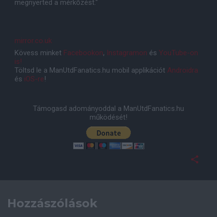
megnyerted a mérkõzést."
mirror.co.uk
Kövess minket
Facebookon
,
Instagramon
és
YouTube-on
is!
Töltsd le a ManUtdFanatics.hu mobil applikációt
Androidra
és
iOS-re
!
Támogasd adományoddal a ManUtdFanatics.hu
működését!
Hozzászólások