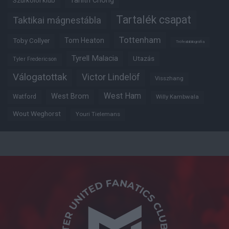
Tahith Chong
Szurkolói klub
Tartalék csapat
Taktikai mágnestábla
Tottenham
Tom Heaton
Toby Collyer
Trófeabibliográfia
Tyrell Malacia
Utazás
Tyler Fredericson
Válogatottak
Victor Lindelöf
Visszhang
West Ham
West Brom
Watford
Willy Kambwala
Wout Weghorst
Youri Tielemans