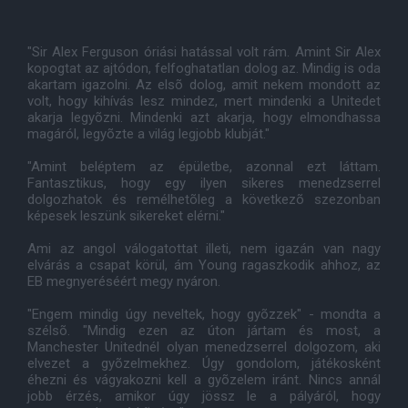
"Sir Alex Ferguson óriási hatással volt rám. Amint Sir Alex
kopogtat az ajtódon, felfoghatatlan dolog az. Mindig is oda
akartam igazolni. Az elsõ dolog, amit nekem mondott az
volt, hogy kihívás lesz mindez, mert mindenki a Unitedet
akarja legyõzni. Mindenki azt akarja, hogy elmondhassa
magáról, legyõzte a világ legjobb klubját."
"Amint beléptem az épületbe, azonnal ezt láttam.
Fantasztikus, hogy egy ilyen sikeres menedzserrel
dolgozhatok és remélhetõleg a következõ szezonban
képesek leszünk sikereket elérni."
Ami az angol válogatottat illeti, nem igazán van nagy
elvárás a csapat körül, ám Young ragaszkodik ahhoz, az
EB megnyeréséért megy nyáron.
"Engem mindig úgy neveltek, hogy gyõzzek" - mondta a
szélsõ. "Mindig ezen az úton jártam és most, a
Manchester Unitednél olyan menedzserrel dolgozom, aki
elvezet a gyõzelmekhez. Úgy gondolom, játékosként
éhezni és vágyakozni kell a gyõzelem iránt. Nincs annál
jobb érzés, amikor úgy jössz le a pályáról, hogy