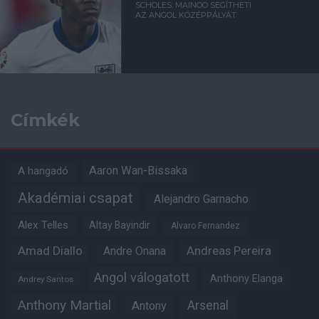
SCHOLES: MAINOO SEGÍTHETI
AZ ANGOL KÖZÉPPÁLYÁT
Címkék
Aaron Wan-Bissaka
A hangadó
Akadémiai csapat
Alejandro Garnacho
Alex Telles
Altay Bayindir
Alvaro Fernandez
Amad Diallo
Andre Onana
Andreas Pereira
Angol válogatott
Anthony Elanga
Andrey Santos
Anthony Martial
Arsenal
Antony