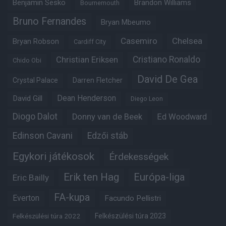
Benjamin Sesko
Brandon Williams
Bournemouth
Bruno Fernandes
Bryan Mbeumo
Casemiro
Chelsea
Bryan Robson
Cardiff City
Christian Eriksen
Cristiano Ronaldo
Chido Obi
David De Gea
Crystal Palace
Darren Fletcher
Dean Henderson
David Gill
Diego Leon
Diogo Dalot
Donny van de Beek
Ed Woodward
Edinson Cavani
Edzői stáb
Egykori játékosok
Érdekességek
Erik ten Hag
Európa-liga
Eric Bailly
FA-kupa
Everton
Facundo Pellistri
Felkészülési túra 2022
Felkészülési túra 2023