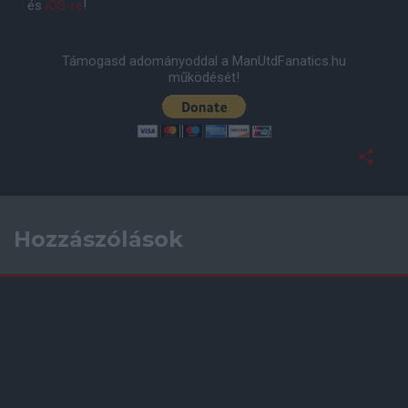
és
iOS-re
!
Támogasd adományoddal a ManUtdFanatics.hu
működését!
Hozzászólások