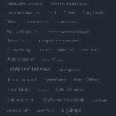
Felkészülési túra 2024
Felkészülési túra 2025
Fred
Gary Neville
Fulham
Felkészülési túra 2026
Glazer
Hannibal Mejbri
Harry Amass
Harry Maguire
Híres magyar Vörös Ördögök
Hónap játékosa
Hónap legjobbja szavazás
Hónap Ördöge
Ifjúsági BL
Hull City
Jack Butland
Jadon Sancho
Jason Wilcox
Játékosértékelés
Játékosprofilok
Jesse Lingard
Jonny Evans
Joshua Zirkzee
Juan Mata
Kobbie Mainoo
Karl Darlow
Kölcsönlesen
Közös meccsnézések
Lee Grant
Ligakupa
Leny Yoro
Leicester City