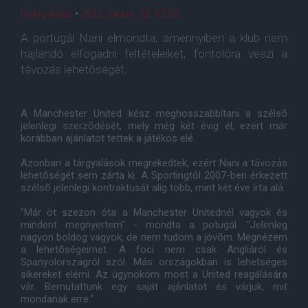
Balog Attila
•
2012. június. 02. 05:36
A portugál Nani elmondta, amennyiben a klub nem
hajlandó elfogadni feltételeiket, fontolóra veszi a
távozás lehetõségét.
A Manchester United kész meghosszabbítani a szélsõ
jelenlegi szerzõdését, mely még két évig él, ezért már
korábban ajánlatot tettek a játékos elé.
Azonban a tárgyalások megrekedtek, ezért Nani a távozás
lehetõségét sem zárta ki. A Sportingtól 2007-ben érkezett
szélsõ jelenlegi kontraktusát alig több, mint két éve írta alá.
"Már öt szezon óta a Manchester Unitednél vagyok és
mindent megnyertem" - mondta a potugál. "Jelenleg
nagyon boldog vagyok, de nem tudom a jövõm. Megnézem
a lehetõségeimet. A foci nem csak Angliáról és
Spanyolországról szól. Más országokban is lehetséges
sikereket elérni. Az ügynököm most a United reagálására
vár. Bemutattunk egy saját ajánlatot és várjuk, mit
mondanak erre."