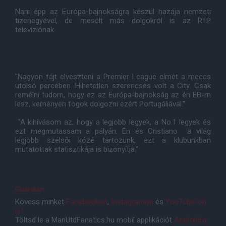
Nani épp az Európa-bajnokságra készül hazája nemzeti
tizenegyével, de mesélt más dolgokról is az RTP
televíziónak.
"Nagyon fájt elveszteni a Premier League címét a meccs
utolsó percében. Hihetetlen szerencsés volt a City. Csak
remélni tudom, hogy ez az Európa-bajnokság az én EB-m
lesz, keményen fogok dolgozni ezért Portugáliával."
"A kihívásom az, hogy a legjobb legyek, a No.1 legyek és
ezt megmutassam a pályán. Én és Cristiano a világ
legjobb szélsõi közé tartozunk, ezt a klubunkban
mutatottak statisztikája is bizonyítja."
Guardian
Kövess minket
Facebookon
,
Instagramon
és
YouTube-on
is!
Töltsd le a ManUtdFanatics.hu mobil applikációt
Androidra