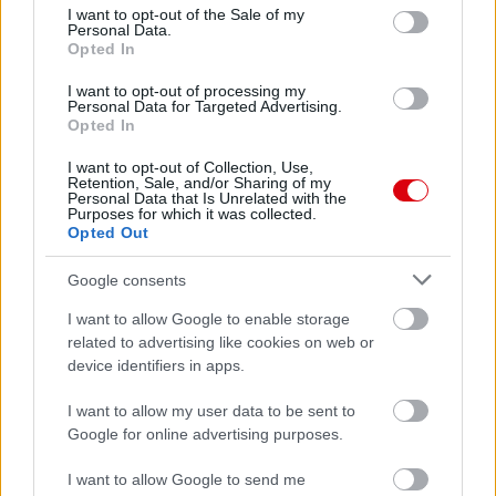
consent section.
I want to opt-out of the Sale of my
Personal Data.
Opted In
I want to opt-out of processing my
Personal Data for Targeted Advertising.
Opted In
I want to opt-out of Collection, Use,
Retention, Sale, and/or Sharing of my
Personal Data that Is Unrelated with the
Meccs Center
Purposes for which it was collected.
Opted Out
Google consents
Paris Saint-Germain
vs
I want to allow Google to enable storage
Manchester United
related to advertising like cookies on web or
device identifiers in apps.
Felkészülési szezon 4. mérkőzés
Nya Ullevi, Göteborg
I want to allow my user data to be sent to
2026-08-08 17:00
Google for online advertising purposes.
I want to allow Google to send me