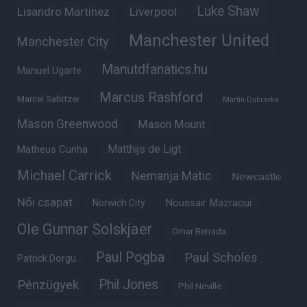
Luke Shaw
Lisandro Martinez
Liverpool
Manchester United
Manchester City
Manutdfanatics.hu
Manuel Ugarte
Marcus Rashford
Marcel Sabitzer
Martin Dubravka
Mason Greenwood
Mason Mount
Matheus Cunha
Matthijs de Ligt
Michael Carrick
Nemanja Matic
Newcastle
Női csapat
Noussair Mazraoui
Norwich City
Ole Gunnar Solskjaer
Omar Berrada
Paul Pogba
Paul Scholes
Patrick Dorgu
Phil Jones
Pénzügyek
Phil Neville