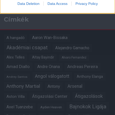
Data Deletion
Data Access
Privacy Policy
Címkék
Aaron Wan-Bissaka
A hangadó
Akadémiai csapat
Alejandro Garnacho
Alex Telles
Altay Bayindir
Alvaro Fernandez
Amad Diallo
Andre Onana
Andreas Pereira
Angol válogatott
Anthony Elanga
Andrey Santos
Anthony Martial
Arsenal
Antony
Átigazolások
Átigazolási Center
Aston Villa
Bajnokok Ligája
Axel Tuanzebe
Ayden Heaven