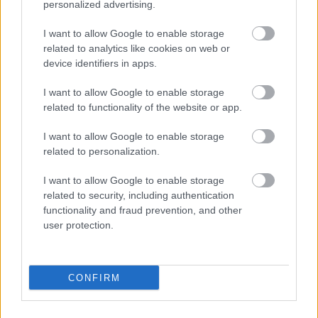
personalized advertising.
Leeds United
vs
Manchester United
2026-08-12 20:30
I want to allow Google to enable storage
AC Milan
vs
Manchester United
2026-08-15 18:00
related to analytics like cookies on web or
device identifiers in apps.
ELŐZŐ MÉRKŐZÉSEK
I want to allow Google to enable storage
related to functionality of the website or app.
Támogatás
I want to allow Google to enable storage
related to personalization.
Támogasd adományoddal
I want to allow Google to enable storage
a ManUtdFanatics.hu működését!
related to security, including authentication
functionality and fraud prevention, and other
user protection.
CONFIRM
Kapcsolódó hírek