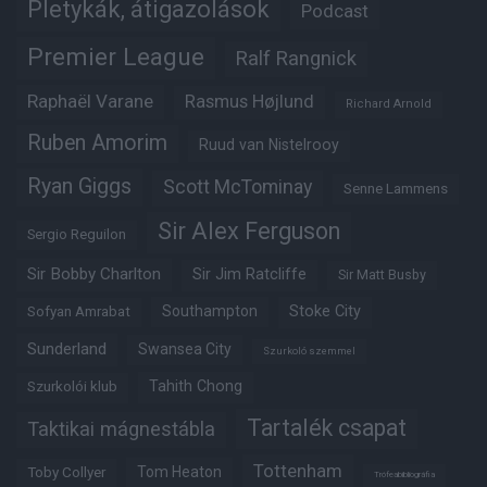
Pletykák, átigazolások
Podcast
Premier League
Ralf Rangnick
Raphaël Varane
Rasmus Højlund
Richard Arnold
Ruben Amorim
Ruud van Nistelrooy
Ryan Giggs
Scott McTominay
Senne Lammens
Sir Alex Ferguson
Sergio Reguilon
Sir Bobby Charlton
Sir Jim Ratcliffe
Sir Matt Busby
Southampton
Stoke City
Sofyan Amrabat
Sunderland
Swansea City
Szurkoló szemmel
Tahith Chong
Szurkolói klub
Tartalék csapat
Taktikai mágnestábla
Tottenham
Tom Heaton
Toby Collyer
Trófeabibliográfia