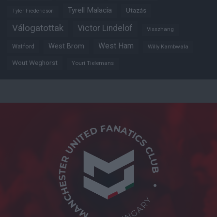
Tyrell Malacia
Utazás
Tyler Fredericson
Válogatottak
Victor Lindelöf
Visszhang
West Ham
West Brom
Watford
Willy Kambwala
Wout Weghorst
Youri Tielemans