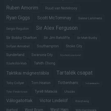
Ruben Amorim
Ruud van Nistelrooy
Ryan Giggs
Scott McTominay
Senne Lammens
Sir Alex Ferguson
Sergio Reguilon
Sir Bobby Charlton
Sir Jim Ratcliffe
Sir Matt Busby
Southampton
Stoke City
Sofyan Amrabat
Sunderland
Swansea City
Szurkoló szemmel
Tahith Chong
Szurkolói klub
Tartalék csapat
Taktikai mágnestábla
Tottenham
Tom Heaton
Toby Collyer
Trófeabibliográfia
Tyrell Malacia
Utazás
Tyler Fredericson
Válogatottak
Victor Lindelöf
Visszhang
West Ham
West Brom
Watford
Willy Kambwala