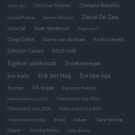
Christian Eriksen
Cristiano Ronaldo
Chido Obi
David De Gea
Crystal Palace
Darren Fletcher
Dean Henderson
David Gill
Diego Leon
Diogo Dalot
Donny van de Beek
Ed Woodward
Edinson Cavani
Edzői stáb
Egykori játékosok
Érdekességek
Erik ten Hag
Európa-liga
Eric Bailly
FA-kupa
Everton
Facundo Pellistri
Felkészülési túra 2022
Felkészülési túra 2023
Felkészülési túra 2024
Felkészülési túra 2025
Fred
Gary Neville
Fulham
Felkészülési túra 2026
Glazer
Hannibal Mejbri
Harry Amass