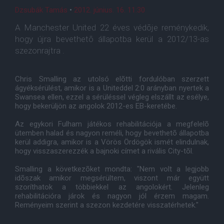
Dzsubák Tamás
•
2012. június. 16. 11:30
A Manchester United 22 éves védõje reménykedik,
hogy újra bevethetõ állapotba kerül a 2012/13-as
szezonrajtra .
Chris Smalling az utolsó elõtti fordulóban szerzett
ágyéksérülést, amikor is a Uniteddel 2:0 arányban nyertek a
Swansea ellen, ezzel a sérüléssel végleg elszállt az esélye,
hogy bekerüljön az angolok 2012-es EB-keretébe.
Az egykori Fulham játékos rehabilitációja a megfelelõ
ütemben halad és nagyon reméli, hogy bevethetõ állapotba
kerül addigra, amikor is a Vörös Ördögök ismét elindulnak,
hogy visszaszerezzék a bajnoki címet a rivális City-tõl.
Smalling a következõket mondta: "Nem volt a legjobb
idõszak amikor megsérültem, viszont már együtt
szoríthatok a többiekkel az angolokért. Jelenleg
rehabilitációra járok és nagyon jól érzem magam.
Reményeim szerint a szezon kezdetére visszatérhetek."