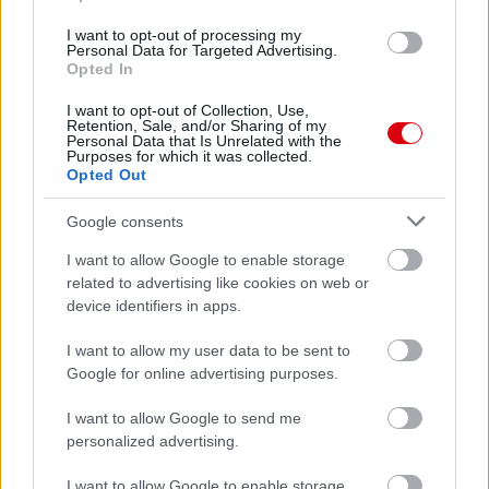
I want to opt-out of processing my
Personal Data for Targeted Advertising.
Opted In
Meccs Center
I want to opt-out of Collection, Use,
Retention, Sale, and/or Sharing of my
Personal Data that Is Unrelated with the
Purposes for which it was collected.
Paris Saint-Germain
vs
Opted Out
Manchester United
Google consents
Felkészülési szezon 4. mérkőzés
I want to allow Google to enable storage
Nya Ullevi, Göteborg
related to advertising like cookies on web or
2026-08-08 17:00
device identifiers in apps.
1 nap 21 óra 15 perc 48 másodperc
I want to allow my user data to be sent to
Google for online advertising purposes.
Leeds United
vs
Manchester United
2026-08-12 20:30
I want to allow Google to send me
AC Milan
personalized advertising.
vs
Manchester United
2026-08-15 18:00
I want to allow Google to enable storage