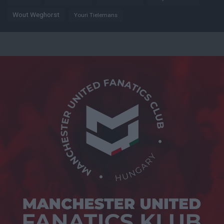
Wout Weghorst
Youri Tielemans