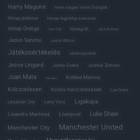
Harry Maguire
Híres magyar Vörös Ördögök
Hónap játékosa
Hónap legjobbja szavazás
Hónap Ördöge
Ifjúsági BL
Hull City
Jack Butland
Jadon Sancho
Jason Wilcox
Játékosértékelés
Játékosprofilok
Jesse Lingard
Jonny Evans
Joshua Zirkzee
Juan Mata
Kobbie Mainoo
Karl Darlow
Kölcsönlesen
Közös meccsnézések
Lee Grant
Ligakupa
Leny Yoro
Leicester City
Luke Shaw
Lisandro Martinez
Liverpool
Manchester United
Manchester City