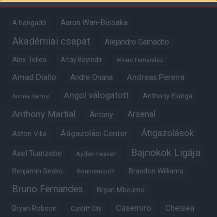
Aaron Wan-Bissaka
A hangadó
Akadémiai csapat
Alejandro Garnacho
Alex Telles
Altay Bayindir
Alvaro Fernandez
Amad Diallo
Andre Onana
Andreas Pereira
Angol válogatott
Anthony Elanga
Andrey Santos
Anthony Martial
Arsenal
Antony
Átigazolások
Átigazolási Center
Aston Villa
Bajnokok Ligája
Axel Tuanzebe
Ayden Heaven
Benjamin Sesko
Brandon Williams
Bournemouth
Bruno Fernandes
Bryan Mbeumo
Casemiro
Chelsea
Bryan Robson
Cardiff City