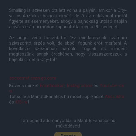
Smalling is szívesen ott lett volna a pályán, amikor a City-
vel csatáztak a bajnoki címért, de õ az oldalvonal mellõl
figyelte az eseményeket, ahogy a bajnokság utolsó napján
a rivális drámai módon kaparintotta meg a PL-serleget.
Az angol védõ hozzátette: "Ez mindannyiunk számára
szívszorító érzés volt, de ebbõl fogunk erõt meríteni. A
következõ szezonban harcolni fogunk és mindent
megteszünk annak érdekében, hogy visszaszerezzük a
bajnoki címet a City-tõl."
soccernet.espn.go.com
Kövess minket
Facebookon
,
Instagramon
és
YouTube-on
is!
Töltsd le a ManUtdFanatics.hu mobil applikációt
Androidra
és
iOS-re
!
Támogasd adományoddal a ManUtdFanatics.hu
működését!