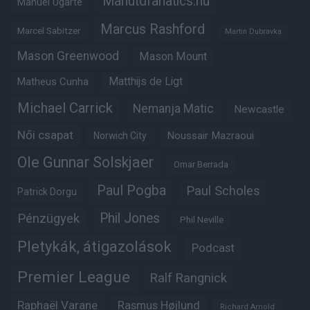
Manutdfanatics.hu
Manuel Ugarte
Marcus Rashford
Marcel Sabitzer
Martin Dubravka
Mason Greenwood
Mason Mount
Matheus Cunha
Matthijs de Ligt
Michael Carrick
Nemanja Matic
Newcastle
Női csapat
Noussair Mazraoui
Norwich City
Ole Gunnar Solskjaer
Omar Berrada
Paul Pogba
Paul Scholes
Patrick Dorgu
Phil Jones
Pénzügyek
Phil Neville
Pletykák, átigazolások
Podcast
Premier League
Ralf Rangnick
Raphaël Varane
Rasmus Højlund
Richard Arnold