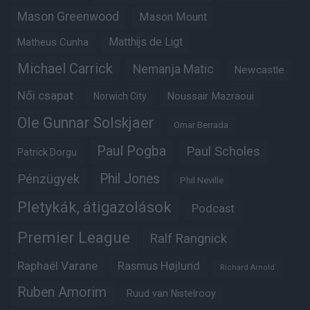
Mason Greenwood
Mason Mount
Matheus Cunha
Matthijs de Ligt
Michael Carrick
Nemanja Matic
Newcastle
Női csapat
Noussair Mazraoui
Norwich City
Ole Gunnar Solskjaer
Omar Berrada
Paul Pogba
Paul Scholes
Patrick Dorgu
Phil Jones
Pénzügyek
Phil Neville
Pletykák, átigazolások
Podcast
Premier League
Ralf Rangnick
Raphaël Varane
Rasmus Højlund
Richard Arnold
Ruben Amorim
Ruud van Nistelrooy