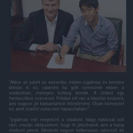
"Akkor az jutott az eszembe, milyen izgalmas és kemény
kihívás is ez, valamint ha gólt szereznék ebben a
stadionban, mennyire boldog lennék. A United egy
fantasztikus szervezet. Például ott van a képzési központ,
ami nagyon jól karbantartott létesítmény. Olyan környezet
ez, amit ezelõtt soha nem tapasztaltam."
"Izgalmas volt megnézni a stadiont. Nagy hatással volt
rám, miután elképzeltem, hogy itt játszhatok, ami a hazai
stadiont jelenti. Mindenki nagyon kellemesen üdvözölt és