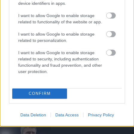
device identifiers in apps.
I want to allow Google to enable storage
Támogatás
related to functionality of the website or app.
I want to allow Google to enable storage
related to personalization.
Támogasd adományoddal
a ManUtdFanatics.hu működését!
I want to allow Google to enable storage
related to security, including authentication
functionality and fraud prevention, and other
user protection.
Kapcsolódó hírek
CONFIRM
MANCHESTER UNITED
Data Deletion
Data Access
Privacy Policy