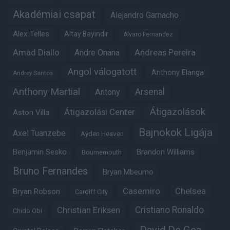
Akadémiai csapat
Alejandro Garnacho
Alex Telles
Altay Bayindir
Alvaro Fernandez
Amad Diallo
Andre Onana
Andreas Pereira
Angol válogatott
Anthony Elanga
Andrey Santos
Anthony Martial
Arsenal
Antony
Átigazolások
Átigazolási Center
Aston Villa
Bajnokok Ligája
Axel Tuanzebe
Ayden Heaven
Benjamin Sesko
Brandon Williams
Bournemouth
Bruno Fernandes
Bryan Mbeumo
Casemiro
Chelsea
Bryan Robson
Cardiff City
Christian Eriksen
Cristiano Ronaldo
Chido Obi