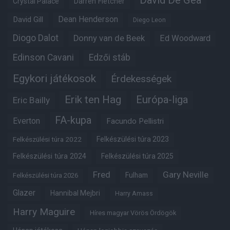
David De Gea
Crystal Palace
Darren Fletcher
Dean Henderson
David Gill
Diego Leon
Diogo Dalot
Donny van de Beek
Ed Woodward
Edinson Cavani
Edzői stáb
Egykori játékosok
Érdekességek
Erik ten Hag
Európa-liga
Eric Bailly
FA-kupa
Everton
Facundo Pellistri
Felkészülési túra 2022
Felkészülési túra 2023
Felkészülési túra 2024
Felkészülési túra 2025
Fred
Gary Neville
Fulham
Felkészülési túra 2026
Glazer
Hannibal Mejbri
Harry Amass
Harry Maguire
Híres magyar Vörös Ördögök