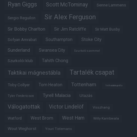
Ryan Giggs
Scott McTominay
Senne Lammens
Sir Alex Ferguson
Sergio Reguilon
Sir Bobby Charlton
Sir Jim Ratcliffe
Sir Matt Busby
Southampton
Stoke City
Sofyan Amrabat
Sunderland
Swansea City
Szurkoló szemmel
Tahith Chong
Szurkolói klub
Tartalék csapat
Taktikai mágnestábla
Tottenham
Tom Heaton
Toby Collyer
Trófeabibliográfia
Tyrell Malacia
Utazás
Tyler Fredericson
Válogatottak
Victor Lindelöf
Visszhang
West Ham
West Brom
Watford
Willy Kambwala
Wout Weghorst
Youri Tielemans