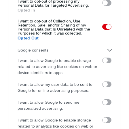
I want to opt-out of processing my
Personal Data for Targeted Advertising.
Opted In
Meccs Center
I want to opt-out of Collection, Use,
Retention, Sale, and/or Sharing of my
Personal Data that Is Unrelated with the
Purposes for which it was collected.
Opted Out
Paris Saint-Germain
vs
Google consents
Manchester United
I want to allow Google to enable storage
Felkészülési szezon 4. mérkőzés
related to advertising like cookies on web or
Nya Ullevi, Göteborg
device identifiers in apps.
2026-08-08 17:00
I want to allow my user data to be sent to
0 nap 1 óra 49 perc 25 másodperc
Google for online advertising purposes.
I want to allow Google to send me
Leeds United
vs
Manchester United
2026-08-12 20:30
personalized advertising.
AC Milan
vs
Manchester United
2026-08-15 18:00
I want to allow Google to enable storage
related to analytics like cookies on web or
ELŐZŐ MÉRKŐZÉSEK