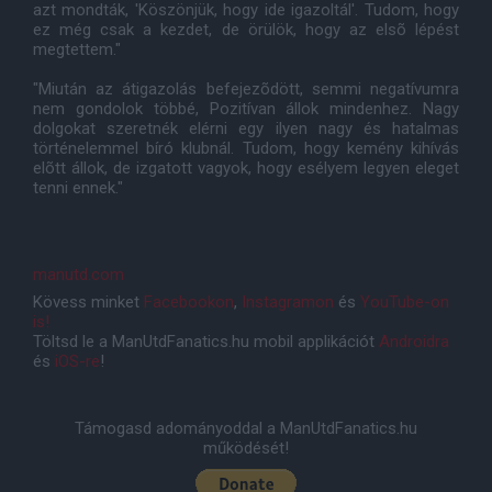
azt mondták, 'Köszönjük, hogy ide igazoltál'. Tudom, hogy
ez még csak a kezdet, de örülök, hogy az elsõ lépést
megtettem."
"Miután az átigazolás befejezõdött, semmi negatívumra
nem gondolok többé, Pozitívan állok mindenhez. Nagy
dolgokat szeretnék elérni egy ilyen nagy és hatalmas
történelemmel bíró klubnál. Tudom, hogy kemény kihívás
elõtt állok, de izgatott vagyok, hogy esélyem legyen eleget
tenni ennek."
manutd.com
Kövess minket
Facebookon
,
Instagramon
és
YouTube-on
is!
Töltsd le a ManUtdFanatics.hu mobil applikációt
Androidra
és
iOS-re
!
Támogasd adományoddal a ManUtdFanatics.hu
működését!