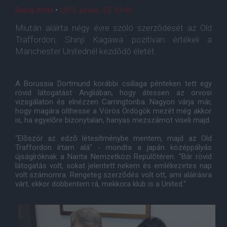
Balog Attila
•
2012. június. 25. 13:43
Miután aláírta négy évre szóló szerzõdését az Old
Traffordon, Shinji Kagawa pozitívan értékeli a
Manchester Unitednél kezdõdõ életét.
A Borussia Dortmund korábbi csillaga pénteken tett egy
rövid látogatást Angliában, hogy átessen az orvosi
vizsgálaton és elnézzen Carringtonba. Nagyon várja már,
hogy magára ölthesse a Vörös Ördögök mezét még akkor
is, ha egyelõre bizonytalan, hanyas mezszámot viseli majd.
"Elõször az edzõ létesítménybe mentem, majd az Old
Traffordon írtam alá" - mondta a japán középpályás
újságíróknak a Narita Nemzetközi Repülõtéren. "Bár rövid
látogatás volt, sokat jelentett nekem és emlékezetes nap
volt számomra. Rengeteg szerzõdés volt ott, ami aláírásra
várt, ekkor döbbentem rá, mekkora klub is a United."