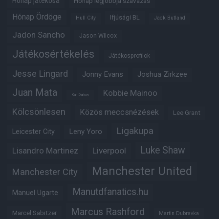
Hónap játékosa
Hónap legjobbja szavazás
Hónap Ördöge
Ifjúsági BL
Hull City
Jack Butland
Jadon Sancho
Jason Wilcox
Játékosértékelés
Játékosprofilok
Jesse Lingard
Jonny Evans
Joshua Zirkzee
Juan Mata
Kobbie Mainoo
Karl Darlow
Kölcsönlesen
Közös meccsnézések
Lee Grant
Ligakupa
Leny Yoro
Leicester City
Luke Shaw
Lisandro Martinez
Liverpool
Manchester United
Manchester City
Manutdfanatics.hu
Manuel Ugarte
Marcus Rashford
Marcel Sabitzer
Martin Dubravka