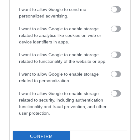
2026-08-08 17:00
I want to allow Google to send me
1 nap 21 óra 7 perc 0 másodperc
personalized advertising.
I want to allow Google to enable storage
Leeds United
vs
Manchester United
2026-08-12 20:30
related to analytics like cookies on web or
device identifiers in apps.
AC Milan
vs
Manchester United
2026-08-15 18:00
I want to allow Google to enable storage
ELŐZŐ MÉRKŐZÉSEK
related to functionality of the website or app.
I want to allow Google to enable storage
related to personalization.
Támogatás
I want to allow Google to enable storage
related to security, including authentication
Támogasd adományoddal
functionality and fraud prevention, and other
a ManUtdFanatics.hu működését!
user protection.
CONFIRM