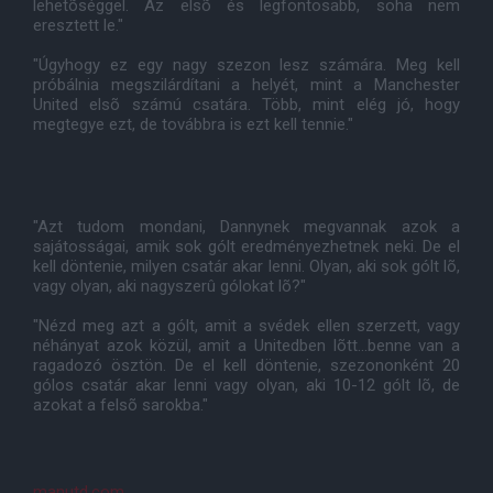
lehetõséggel. Az elsõ és legfontosabb, soha nem
eresztett le."
"Úgyhogy ez egy nagy szezon lesz számára. Meg kell
próbálnia megszilárdítani a helyét, mint a Manchester
United elsõ számú csatára. Több, mint elég jó, hogy
megtegye ezt, de továbbra is ezt kell tennie."
"Azt tudom mondani, Dannynek megvannak azok a
sajátosságai, amik sok gólt eredményezhetnek neki. De el
kell döntenie, milyen csatár akar lenni. Olyan, aki sok gólt lõ,
vagy olyan, aki nagyszerû gólokat lõ?"
"Nézd meg azt a gólt, amit a svédek ellen szerzett, vagy
néhányat azok közül, amit a Unitedben lõtt...benne van a
ragadozó ösztön. De el kell döntenie, szezononként 20
gólos csatár akar lenni vagy olyan, aki 10-12 gólt lõ, de
azokat a felsõ sarokba."
manutd.com