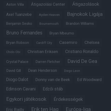
Átigazolások
Átigazolási Center
Aston Villa
Bajnokok Ligája
Axel Tuanzebe
Ayden Heaven
Benjamin Sesko
Brandon Williams
Bournemouth
Bruno Fernandes
Bryan Mbeumo
Casemiro
Chelsea
Bryan Robson
Cardiff City
Christian Eriksen
Cristiano Ronaldo
Chido Obi
David De Gea
Crystal Palace
Darren Fletcher
Dean Henderson
David Gill
Diego Leon
Diogo Dalot
Donny van de Beek
Ed Woodward
Edinson Cavani
Edzői stáb
Egykori játékosok
Érdekességek
Erik ten Hag
Európa-liga
Eric Bailly