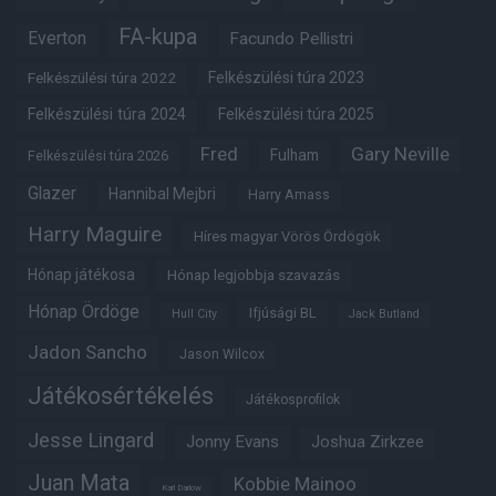
FA-kupa
Everton
Facundo Pellistri
Felkészülési túra 2022
Felkészülési túra 2023
Felkészülési túra 2024
Felkészülési túra 2025
Fred
Gary Neville
Fulham
Felkészülési túra 2026
Glazer
Hannibal Mejbri
Harry Amass
Harry Maguire
Híres magyar Vörös Ördögök
Hónap játékosa
Hónap legjobbja szavazás
Hónap Ördöge
Ifjúsági BL
Hull City
Jack Butland
Jadon Sancho
Jason Wilcox
Játékosértékelés
Játékosprofilok
Jesse Lingard
Jonny Evans
Joshua Zirkzee
Juan Mata
Kobbie Mainoo
Karl Darlow