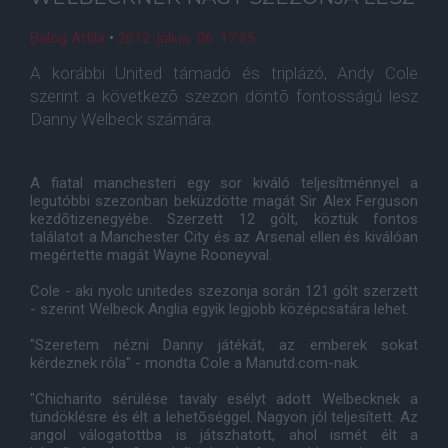
Balog Attila
•
2012. július. 06. 17:35
A korábbi United támadó és triplázó, Andy Cole
szerint a következõ szezon döntõ fontosságú lesz
Danny Welbeck számára.
A fiatal manchesteri egy sor kiváló teljesítménnyel a
legutóbbi szezonban beküzdötte magát Sir Alex Ferguson
kezdõtizenegyébe. Szerzett 12 gólt, köztük fontos
találatot a Manchester City és az Arsenal ellen és kiválóan
megértette magát Wayne Rooneyval.
Cole - aki nyolc unitedes szezonja során 121 gólt szerzett
- szerint Welbeck Anglia egyik legjobb középcsatára lehet.
"Szeretem nézni Danny játékát, az emberek sokat
kérdeznek róla" - mondta Cole a Manutd.com-nak.
"Chicharito sérülése tavaly esélyt adott Welbecknek a
tündöklésre és élt a lehetõséggel. Nagyon jól teljesített. Az
angol válogatottba is játszhatott, ahol ismét élt a