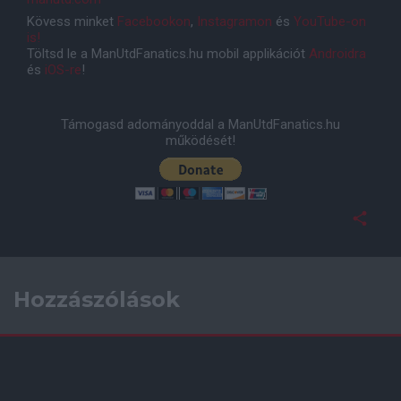
Kövess minket
Facebookon
,
Instagramon
és
YouTube-on
is!
Töltsd le a ManUtdFanatics.hu mobil applikációt
Androidra
és
iOS-re
!
Támogasd adományoddal a ManUtdFanatics.hu
működését!
Hozzászólások