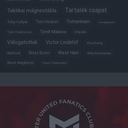
Tartalék csapat
Taktikai mágnestábla
Tottenham
Tom Heaton
Toby Collyer
Trófeabibliográfia
Tyrell Malacia
Utazás
Tyler Fredericson
Válogatottak
Victor Lindelöf
Visszhang
West Ham
West Brom
Watford
Willy Kambwala
Wout Weghorst
Youri Tielemans