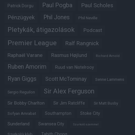
Paul Pogba
Paul Scholes
Patrick Dorgu
Phil Jones
Pénzügyek
Phil Neville
Pletykák, átigazolások
Podcast
Premier League
Ralf Rangnick
Raphaël Varane
Rasmus Højlund
Richard Arnold
Ruben Amorim
Ruud van Nistelrooy
Ryan Giggs
Scott McTominay
Senne Lammens
Sir Alex Ferguson
Sergio Reguilon
Sir Bobby Charlton
Sir Jim Ratcliffe
Sir Matt Busby
Southampton
Stoke City
Sofyan Amrabat
Sunderland
Swansea City
Szurkoló szemmel
Tahith Chong
Szurkolói klub