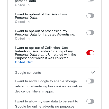
personal data.
grant or deny consent to Google and its third-party tags to
Opted In
use your data for below specified purposes in below Google
consent section.
I want to opt-out of the Sale of my
Personal Data.
Opted In
I want to opt-out of processing my
Personal Data for Targeted Advertising.
Opted In
I want to opt-out of Collection, Use,
Retention, Sale, and/or Sharing of my
Personal Data that Is Unrelated with the
Purposes for which it was collected.
Opted Out
Meccs Center
Google consents
I want to allow Google to enable storage
Paris Saint-Germain
vs
related to advertising like cookies on web or
Manchester United
device identifiers in apps.
I want to allow my user data to be sent to
Felkészülési szezon 4. mérkőzés
Nya Ullevi, Göteborg
Google for online advertising purposes.