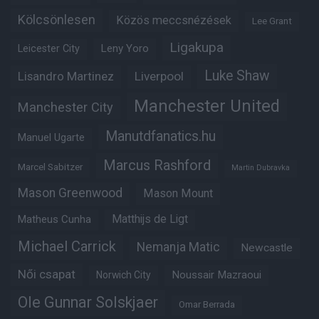
Kölcsönlesen
Közös meccsnézések
Lee Grant
Ligakupa
Leny Yoro
Leicester City
Luke Shaw
Lisandro Martinez
Liverpool
Manchester United
Manchester City
Manutdfanatics.hu
Manuel Ugarte
Marcus Rashford
Marcel Sabitzer
Martin Dubravka
Mason Greenwood
Mason Mount
Matheus Cunha
Matthijs de Ligt
Michael Carrick
Nemanja Matic
Newcastle
Női csapat
Noussair Mazraoui
Norwich City
Ole Gunnar Solskjaer
Omar Berrada