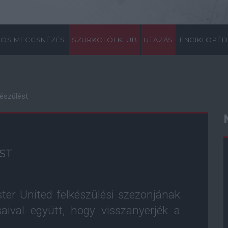
ÖS MECCSNÉZÉS
SZURKOLÓI KLUB
UTAZÁS
ENCIKLOPÉD
készülést
ST
ter United felkészülési szezonjának
saival együtt, hogy visszanyerjék a