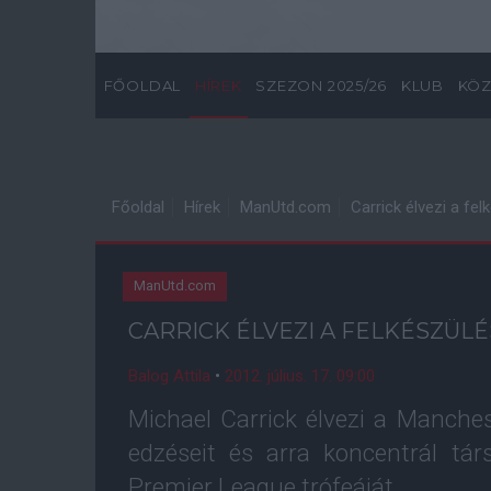
FŐOLDAL
HÍREK
SZEZON 2025/26
KLUB
KÖZ
Főoldal
Hírek
ManUtd.com
Carrick élvezi a fel
ManUtd.com
CARRICK ÉLVEZI A FELKÉSZÜLÉ
Balog Attila
•
2012. július. 17. 09:00
Michael Carrick élvezi a Manches
edzéseit és arra koncentrál tár
Premier League trófeáját.