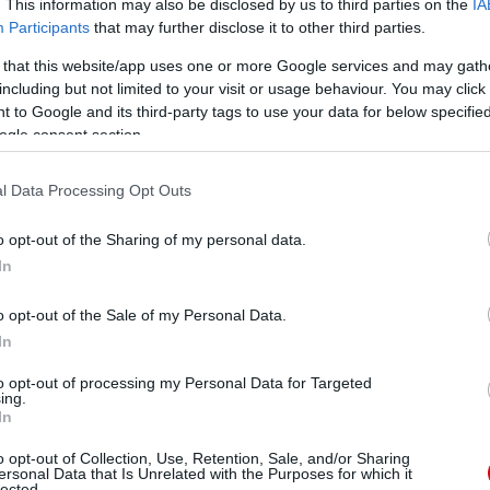
. This information may also be disclosed by us to third parties on the
IA
Participants
that may further disclose it to other third parties.
már készen állsz a visszatérésre. Amikor hosszú idõt
 that this website/app uses one or more Google services and may gath
nél már visszatérni az edzésekhez. Ezt tesszük most is
including but not limited to your visit or usage behaviour. You may click 
 to Google and its third-party tags to use your data for below specifi
ogle consent section.
ek, de élvezetesek így is és a túra lehetõséget ad,
gyszerû élményeket szerezzünk. Ebben a szakaszban
 szezon rajtjáig."
l Data Processing Opt Outs
ot hozott össze a Vörös Ördögök számára, hiszen az
on ellen, ráadásul a televíziós közvetítések miatt
o opt-out of the Sharing of my personal data.
In
s, mert elõzõ héten lesznek, akik válogatottaknál
künk. De ott a másik oldal, ami pedig arról szól, hogy
o opt-out of the Sale of my Personal Data.
n gyorsan csak lehet."
In
nal, ráadául idegenben még nehezebb. Voltak jó
to opt-out of processing my Personal Data for Targeted
k leszünk és készen fogunk állni."
ing.
In
o opt-out of Collection, Use, Retention, Sale, and/or Sharing
ersonal Data that Is Unrelated with the Purposes for which it
lected.