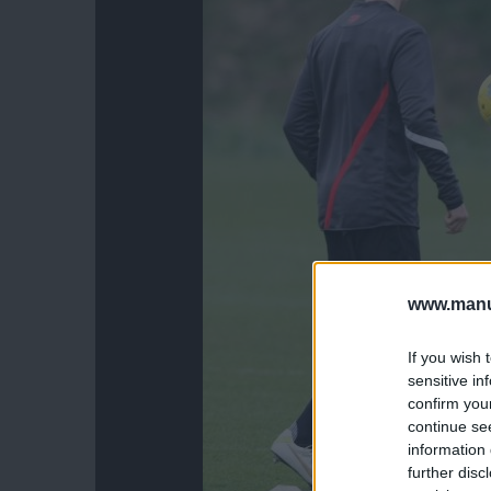
www.manut
If you wish 
sensitive in
confirm you
continue se
information 
further disc