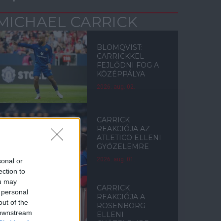
MICHAEL CARRICK
BLOMQVIST:
CARRICKKEL
FEJLŐDNI FOG A
KÖZÉPPÁLYA
2026. aug. 02.
CARRICK
REAKCIÓJA AZ
ATLETICO ELLENI
GYŐZELEMRE
2026. aug. 01.
sonal or
ection to
ou may
CARRICK
 personal
REAKCIÓJA A
out of the
ROSENBORG
 downstream
ELLENI