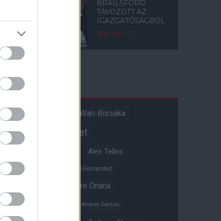
BRAILSFORD
TÁVOZOTT AZ
IGAZGATÓSÁGBÓL
2026. máj. 07.
Címkék
Aaron Wan-Bissaka
A hangadó
Akadémiai csapat
Alejandro Garnacho
Alex Telles
Altay Bayindir
Alvaro Fernandez
Amad Diallo
Andre Onana
Andreas Pereira
Andrey Santos