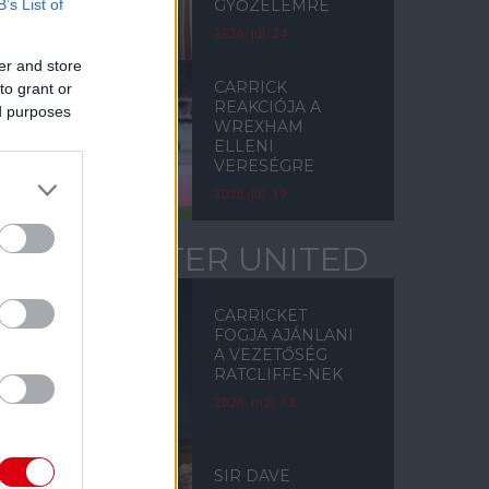
B’s List of
GYŐZELEMRE
2026. júl. 24.
er and store
CARRICK
to grant or
REAKCIÓJA A
ed purposes
WREXHAM
ELLENI
VERESÉGRE
2026. júl. 19.
MANCHESTER UNITED
CARRICKET
FOGJA AJÁNLANI
A VEZETŐSÉG
RATCLIFFE-NEK
2026. máj. 13.
SIR DAVE