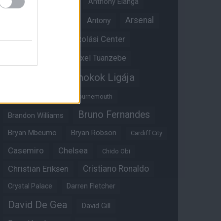
Angol válogatott
Anthony Elanga
Anthony Martial
Arsenal
Antony
Átigazolási Center
Aston Villa
Átigazolások
Axel Tuanzebe
Bajnokok Ligája
Ayden Heaven
Benjamin Sesko
Bournemouth
Bruno Fernandes
Brandon Williams
Bryan Mbeumo
Bryan Robson
Cardiff City
Casemiro
Chelsea
Chido Obi
Christian Eriksen
Cristiano Ronaldo
Crystal Palace
Darren Fletcher
David De Gea
David Gill