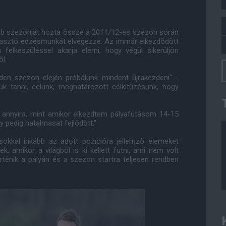
gjobb szezonját hozta össze a 2011/12-es szezon során
árasztó edzésmunkát elvégezze. Az immár elkezdõdött
 felkészüléssel akarja elérni, hogy végül sikerüljön
l.
den szezon elején próbálunk mindent újrakezdeni" -
k tenni, célunk, meghatározott célkitûzésünk, hogy
m annyira, mint amikor elkezdtem pályafutásom 14-15
 pedig hatalmasat fejlõdött."
okkal inkább az adott pozícióra jellemzõ elemeket
, amikor a világból is ki kellett futni, ami nem volt
örténik a pályán és a szezon startra teljesen rendben