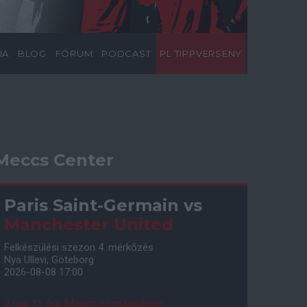
IA
BLOG
FÓRUM
PODCAST
PL TIPPVERSENY
Meccs Center
Paris Saint-Germain
vs
Manchester United
Felkészülési szezon 4. mérkőzés
Nya Ullevi, Göteborg
2026-08-08 17:00
2 nap 11 óra 24 perc 24 másodperc