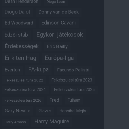
Dean Henderson
Diego Leon
Diogo Dalot
Donny van de Beek
Edinson Cavani
Ed Woodward
Egykori játékosok
Edzői stáb
Érdekességek
Eric Bailly
Erik ten Hag
Európa-liga
FA-kupa
Everton
Facundo Pellistri
Felkészülési túra 2022
Felkészülési túra 2023
Felkészülési túra 2024
Felkészülési túra 2025
Fred
Fulham
Felkészülési túra 2026
Gary Neville
Glazer
Hannibal Mejbri
Harry Maguire
Harry Amass