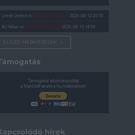
Leeds United
vs
Manchester United
2026-08-12 20:30
AC Milan
vs
Manchester United
2026-08-15 18:00
ELŐZŐ MÉRKŐZÉSEK
Támogatás
Támogasd adományoddal
a ManUtdFanatics.hu működését!
Kapcsolódó hírek