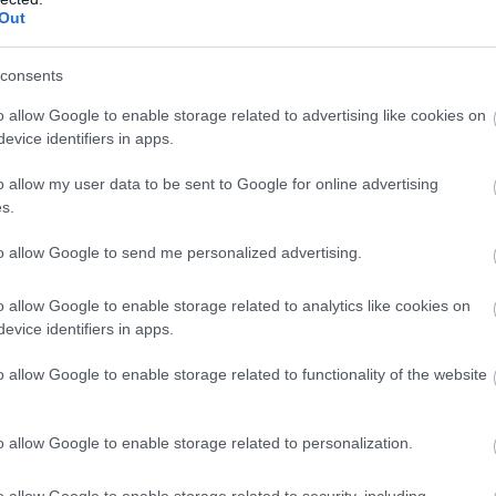
ube-on is!
Out
droidra
és
iOS-re
!
consents
ManUtdFanatics.hu működését!
o allow Google to enable storage related to advertising like cookies on
evice identifiers in apps.
o allow my user data to be sent to Google for online advertising
s.
to allow Google to send me personalized advertising.
o allow Google to enable storage related to analytics like cookies on
evice identifiers in apps.
o allow Google to enable storage related to functionality of the website
o allow Google to enable storage related to personalization.
o allow Google to enable storage related to security, including