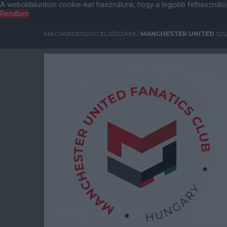
A weboldalunkon cookie-kat használunk, hogy a legjobb felhasználó
Rendben
MAGYARORSZÁG ELSŐSZÁMÚ
MANCHESTER UNITED
SZU