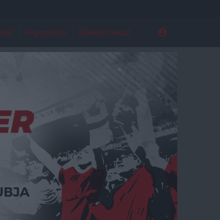
ldal
Regisztráció
Elfelejtett jelszó