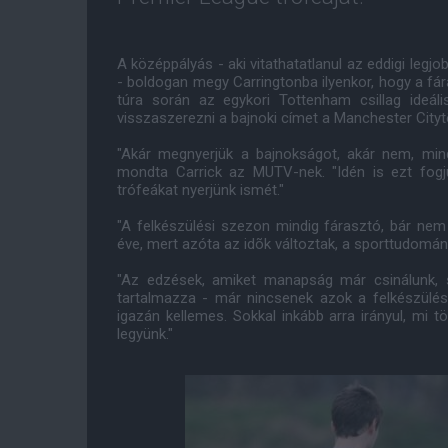
A középpályás - aki vitathatatlanul az eddigi le
- boldogan megy Carringtonba ilyenkor, hogy a f
túra során az egykori Tottenham csillag ideális
visszaszerezni a bajnoki címet a Manchester Citytõ
"Akár megnyerjük a bajnokságot, akár nem, min
mondta Carrick az MUTV-nek. "Idén is ezt fogju
trófeákat nyerjünk ismét."
"A felkészülési szezon mindig fárasztó, bár ne
éve, mert azóta az idõk változtak, a sporttudomány
"Az edzések, amiket manapság már csinálunk, s
tartalmazza - már nincsenek azok a felkészülések
igazán kellemes. Sokkal inkább arra irányul, mi t
legyünk."