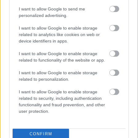
2026-08-08 17:00
I want to allow Google to send me
1 nap 12 óra 20 perc 22 másodperc
personalized advertising.
I want to allow Google to enable storage
Leeds United
vs
Manchester United
2026-08-12 20:30
related to analytics like cookies on web or
device identifiers in apps.
AC Milan
vs
Manchester United
2026-08-15 18:00
I want to allow Google to enable storage
ELŐZŐ MÉRKŐZÉSEK
related to functionality of the website or app.
I want to allow Google to enable storage
Támogatás
related to personalization.
I want to allow Google to enable storage
related to security, including authentication
Támogasd adományoddal
functionality and fraud prevention, and other
a ManUtdFanatics.hu működését!
user protection.
CONFIRM