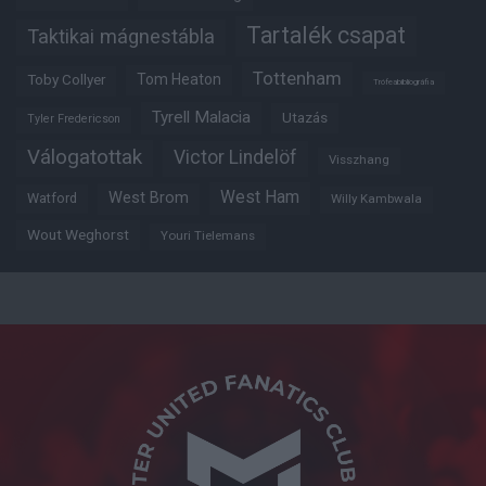
Tartalék csapat
Taktikai mágnestábla
Tottenham
Tom Heaton
Toby Collyer
Trófeabibliográfia
Tyrell Malacia
Utazás
Tyler Fredericson
Válogatottak
Victor Lindelöf
Visszhang
West Ham
West Brom
Watford
Willy Kambwala
Wout Weghorst
Youri Tielemans