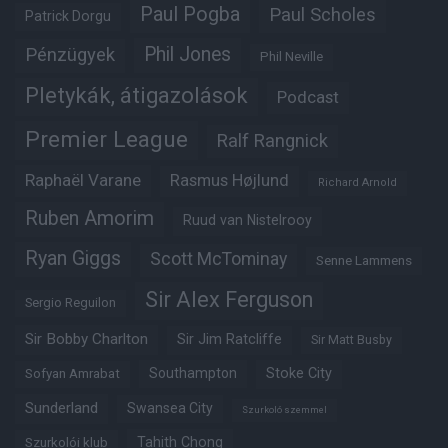
Paul Pogba
Paul Scholes
Patrick Dorgu
Phil Jones
Pénzügyek
Phil Neville
Pletykák, átigazolások
Podcast
Premier League
Ralf Rangnick
Raphaël Varane
Rasmus Højlund
Richard Arnold
Ruben Amorim
Ruud van Nistelrooy
Ryan Giggs
Scott McTominay
Senne Lammens
Sir Alex Ferguson
Sergio Reguilon
Sir Bobby Charlton
Sir Jim Ratcliffe
Sir Matt Busby
Southampton
Stoke City
Sofyan Amrabat
Sunderland
Swansea City
Szurkoló szemmel
Tahith Chong
Szurkolói klub