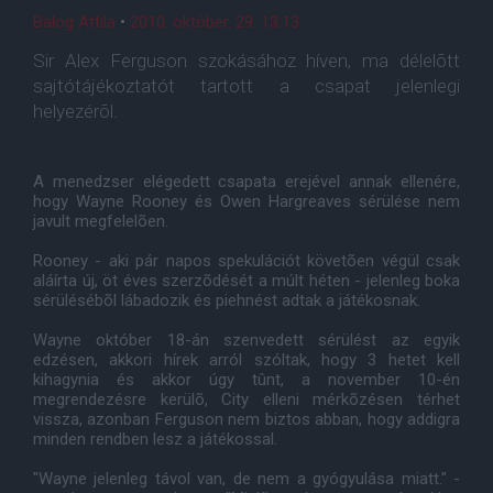
Balog Attila
•
2010. október. 29. 13:13
Sir Alex Ferguson szokásához híven, ma délelõtt
sajtótájékoztatót tartott a csapat jelenlegi
helyezérõl.
A menedzser elégedett csapata erejével annak ellenére,
hogy Wayne Rooney és Owen Hargreaves sérülése nem
javult megfelelõen.
Rooney - aki pár napos spekulációt követõen végül csak
aláírta új, öt éves szerzõdését a múlt héten - jelenleg boka
sérülésébõl lábadozik és piehnést adtak a játékosnak.
Wayne október 18-án szenvedett sérülést az egyik
edzésen, akkori hírek arról szóltak, hogy 3 hetet kell
kihagynia és akkor úgy tûnt, a november 10-én
megrendezésre kerülõ, City elleni mérkõzésen térhet
vissza, azonban Ferguson nem biztos abban, hogy addigra
minden rendben lesz a játékossal.
"Wayne jelenleg távol van, de nem a gyógyulása miatt." -