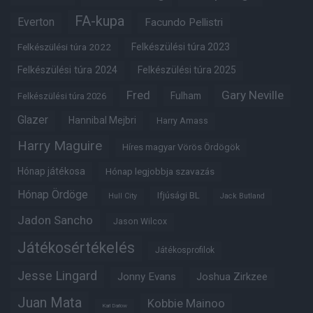
FA-kupa
Everton
Facundo Pellistri
Felkészülési túra 2022
Felkészülési túra 2023
Felkészülési túra 2024
Felkészülési túra 2025
Fred
Gary Neville
Fulham
Felkészülési túra 2026
Glazer
Hannibal Mejbri
Harry Amass
Harry Maguire
Híres magyar Vörös Ördögök
Hónap játékosa
Hónap legjobbja szavazás
Hónap Ördöge
Ifjúsági BL
Hull City
Jack Butland
Jadon Sancho
Jason Wilcox
Játékosértékelés
Játékosprofilok
Jesse Lingard
Jonny Evans
Joshua Zirkzee
Juan Mata
Kobbie Mainoo
Karl Darlow