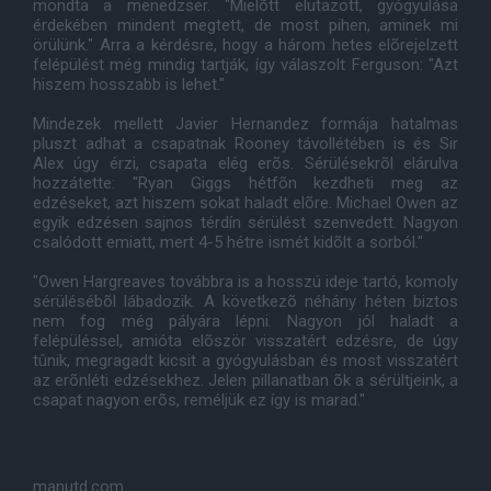
mondta a menedzser. "Mielõtt elutazott, gyógyulása
érdekében mindent megtett, de most pihen, aminek mi
örülünk." Arra a kérdésre, hogy a három hetes elõrejelzett
felépülést még mindig tartják, így válaszolt Ferguson: "Azt
hiszem hosszabb is lehet."
Mindezek mellett Javier Hernandez formája hatalmas
pluszt adhat a csapatnak Rooney távollétében is és Sir
Alex úgy érzi, csapata elég erõs. Sérülésekrõl elárulva
hozzátette: "Ryan Giggs hétfõn kezdheti meg az
edzéseket, azt hiszem sokat haladt elõre. Michael Owen az
egyik edzésen sajnos térdín sérülést szenvedett. Nagyon
csalódott emiatt, mert 4-5 hétre ismét kidõlt a sorból."
"Owen Hargreaves továbbra is a hosszú ideje tartó, komoly
sérülésébõl lábadozik. A következõ néhány héten biztos
nem fog még pályára lépni. Nagyon jól haladt a
felépüléssel, amióta elõször visszatért edzésre, de úgy
tûnik, megragadt kicsit a gyógyulásban és most visszatért
az erõnléti edzésekhez. Jelen pillanatban õk a sérültjeink, a
csapat nagyon erõs, reméljük ez így is marad."
manutd.com