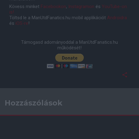
Kövess minket
Facebookon
,
Instagramon
és
YouTube-on
is!
Töltsd le a ManUtdFanatics.hu mobil applikációt
Androidra
és
iOS-re
!
Támogasd adományoddal a ManUtdFanatics.hu
működését!
Hozzászólások