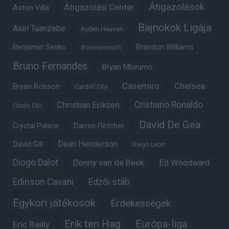
Átigazolások
Átigazolási Center
Aston Villa
Bajnokok Ligája
Axel Tuanzebe
Ayden Heaven
Benjamin Sesko
Brandon Williams
Bournemouth
Bruno Fernandes
Bryan Mbeumo
Casemiro
Chelsea
Bryan Robson
Cardiff City
Christian Eriksen
Cristiano Ronaldo
Chido Obi
David De Gea
Crystal Palace
Darren Fletcher
Dean Henderson
David Gill
Diego Leon
Diogo Dalot
Donny van de Beek
Ed Woodward
Edinson Cavani
Edzői stáb
Egykori játékosok
Érdekességek
Erik ten Hag
Európa-liga
Eric Bailly