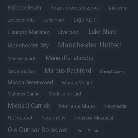
Kölcsönlesen
Közös meccsnézések
Lee Grant
Ligakupa
Leny Yoro
Leicester City
Luke Shaw
Lisandro Martinez
Liverpool
Manchester United
Manchester City
Manutdfanatics.hu
Manuel Ugarte
Marcus Rashford
Marcel Sabitzer
Martin Dubravka
Mason Greenwood
Mason Mount
Matheus Cunha
Matthijs de Ligt
Michael Carrick
Nemanja Matic
Newcastle
Női csapat
Noussair Mazraoui
Norwich City
Ole Gunnar Solskjaer
Omar Berrada