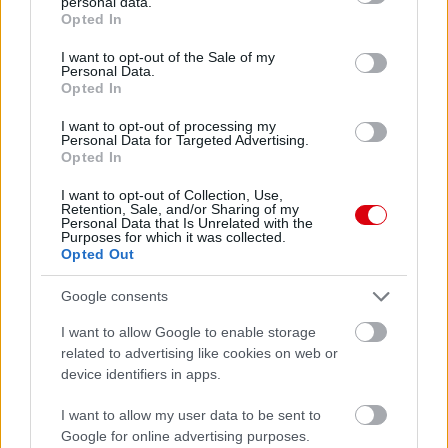
personal data.
grant or deny consent to Google and its third-party tags to
Opted In
use your data for below specified purposes in below Google
consent section.
I want to opt-out of the Sale of my
Personal Data.
Opted In
I want to opt-out of processing my
Personal Data for Targeted Advertising.
Opted In
I want to opt-out of Collection, Use,
Retention, Sale, and/or Sharing of my
Personal Data that Is Unrelated with the
Purposes for which it was collected.
Opted Out
Meccs Center
Google consents
I want to allow Google to enable storage
Paris Saint-Germain
vs
related to advertising like cookies on web or
Manchester United
device identifiers in apps.
Felkészülési szezon 4. mérkőzés
I want to allow my user data to be sent to
Nya Ullevi, Göteborg
Google for online advertising purposes.