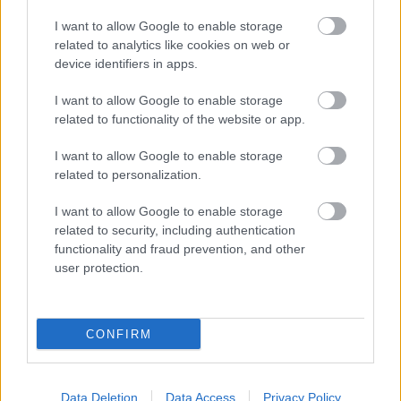
AC Milan
vs
Manchester United
2026-08-15 18:00
I want to allow Google to enable storage
related to analytics like cookies on web or
ELŐZŐ MÉRKŐZÉSEK
device identifiers in apps.
I want to allow Google to enable storage
related to functionality of the website or app.
Támogatás
I want to allow Google to enable storage
related to personalization.
Támogasd adományoddal
a ManUtdFanatics.hu működését!
I want to allow Google to enable storage
related to security, including authentication
functionality and fraud prevention, and other
user protection.
CONFIRM
Kapcsolódó hírek
Data Deletion
Data Access
Privacy Policy