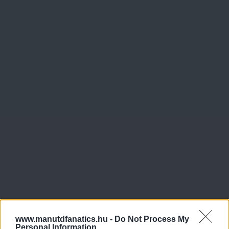
www.manutdfanatics.hu -
Do Not Process My
Personal Information