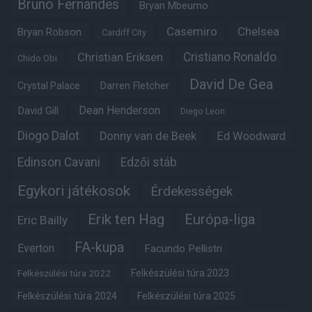
Bruno Fernandes
Bryan Mbeumo
Casemiro
Chelsea
Bryan Robson
Cardiff City
Christian Eriksen
Cristiano Ronaldo
Chido Obi
David De Gea
Crystal Palace
Darren Fletcher
Dean Henderson
David Gill
Diego Leon
Diogo Dalot
Donny van de Beek
Ed Woodward
Edinson Cavani
Edzői stáb
Egykori játékosok
Érdekességek
Erik ten Hag
Európa-liga
Eric Bailly
FA-kupa
Everton
Facundo Pellistri
Felkészülési túra 2022
Felkészülési túra 2023
Felkészülési túra 2024
Felkészülési túra 2025