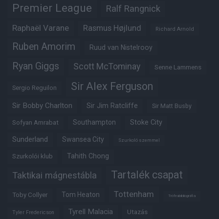
Premier League
Ralf Rangnick
Raphaël Varane
Rasmus Højlund
Richard Arnold
Ruben Amorim
Ruud van Nistelrooy
Ryan Giggs
Scott McTominay
Senne Lammens
Sir Alex Ferguson
Sergio Reguilon
Sir Bobby Charlton
Sir Jim Ratcliffe
Sir Matt Busby
Southampton
Stoke City
Sofyan Amrabat
Sunderland
Swansea City
Szurkoló szemmel
Tahith Chong
Szurkolói klub
Tartalék csapat
Taktikai mágnestábla
Tottenham
Tom Heaton
Toby Collyer
Trófeabibliográfia
Tyrell Malacia
Utazás
Tyler Fredericson