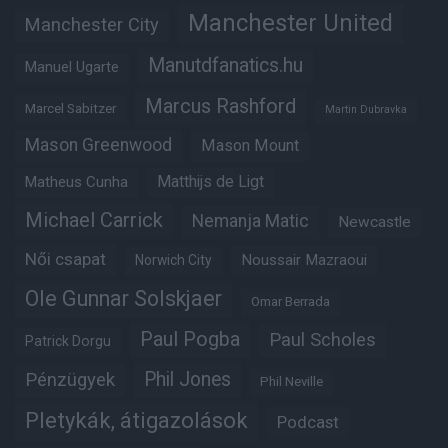
Manchester United
Manchester City
Manutdfanatics.hu
Manuel Ugarte
Marcus Rashford
Marcel Sabitzer
Martin Dubravka
Mason Greenwood
Mason Mount
Matheus Cunha
Matthijs de Ligt
Michael Carrick
Nemanja Matic
Newcastle
Női csapat
Noussair Mazraoui
Norwich City
Ole Gunnar Solskjaer
Omar Berrada
Paul Pogba
Paul Scholes
Patrick Dorgu
Phil Jones
Pénzügyek
Phil Neville
Pletykák, átigazolások
Podcast