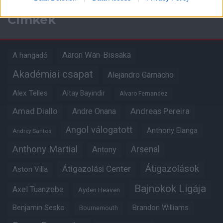
Címkék
Aaron Wan-Bissaka
A hangadó
Akadémiai csapat
Alejandro Garnacho
Alex Telles
Altay Bayindir
Alvaro Fernandez
Amad Diallo
Andre Onana
Andreas Pereira
Angol válogatott
Anthony Elanga
Andrey Santos
Anthony Martial
Arsenal
Antony
Átigazolások
Átigazolási Center
Aston Villa
Bajnokok Ligája
Axel Tuanzebe
Ayden Heaven
Benjamin Sesko
Brandon Williams
Bournemouth