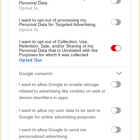
Personal Data.
Opted In
I want to opt-out of processing my
Personal Data for Targeted Advertising.
Opted In
I want to opt-out of Collection, Use,
Meccs Center
Retention, Sale, and/or Sharing of my
Personal Data that Is Unrelated with the
Purposes for which it was collected.
Opted Out
Paris Saint-Germain
vs
Google consents
Manchester United
I want to allow Google to enable storage
Felkészülési szezon 4. mérkőzés
related to advertising like cookies on web or
Nya Ullevi, Göteborg
device identifiers in apps.
2026-08-08 17:00
I want to allow my user data to be sent to
2 nap 1 óra 35 perc 29 másodperc
Google for online advertising purposes.
I want to allow Google to send me
Leeds United
vs
Manchester United
2026-08-12 20:30
personalized advertising.