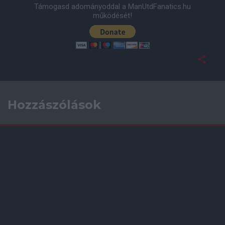
Támogasd adományoddal a ManUtdFanatics.hu
működését!
Hozzászólások