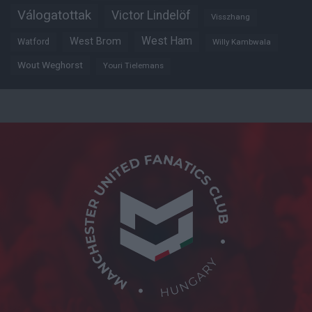
Válogatottak
Victor Lindelöf
Visszhang
West Ham
West Brom
Watford
Willy Kambwala
Wout Weghorst
Youri Tielemans