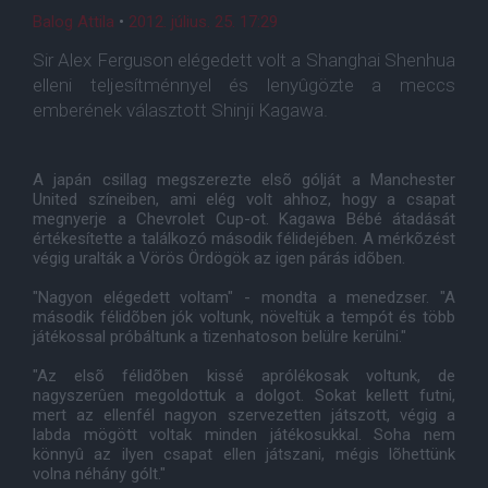
Balog Attila
•
2012. július. 25. 17:29
Sir Alex Ferguson elégedett volt a Shanghai Shenhua
elleni teljesítménnyel és lenyûgözte a meccs
emberének választott Shinji Kagawa.
A japán csillag megszerezte elsõ gólját a Manchester
United színeiben, ami elég volt ahhoz, hogy a csapat
megnyerje a Chevrolet Cup-ot. Kagawa Bébé átadását
értékesítette a találkozó második félidejében. A mérkõzést
végig uralták a Vörös Ördögök az igen párás idõben.
"Nagyon elégedett voltam" - mondta a menedzser. "A
második félidõben jók voltunk, növeltük a tempót és több
játékossal próbáltunk a tizenhatoson belülre kerülni."
"Az elsõ félidõben kissé aprólékosak voltunk, de
nagyszerûen megoldottuk a dolgot. Sokat kellett futni,
mert az ellenfél nagyon szervezetten játszott, végig a
labda mögött voltak minden játékosukkal. Soha nem
könnyû az ilyen csapat ellen játszani, mégis lõhettünk
volna néhány gólt."