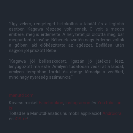
"Úgy vélem, rengeteget birtokoltuk a labdát és a legtöbb
esetben Kagawa részese volt ennek. Õ volt a meccs
embere, meg is érdemelte. A helyzetét jól oldotta meg, bár
megpattant a lövése. Bébének szintén nagy érdemei voltak
a gólban, aki elõkészítette az egészet. Beállása után
nagyon jól játszott Bébé.
"Kagawa jól beilleszkedett. Igazán jó játékos lesz,
lenyûgözött ma este. Amilyen tudatosan veszi át a labdát,
amilyen tempóban fordul és ahogy támadja a védõket,
mind nagy nyereség számunkra."
manutd.com
Kövess minket
Facebookon
,
Instagramon
és
YouTube-on
is!
Töltsd le a ManUtdFanatics.hu mobil applikációt
Androidra
és
iOS-re
!