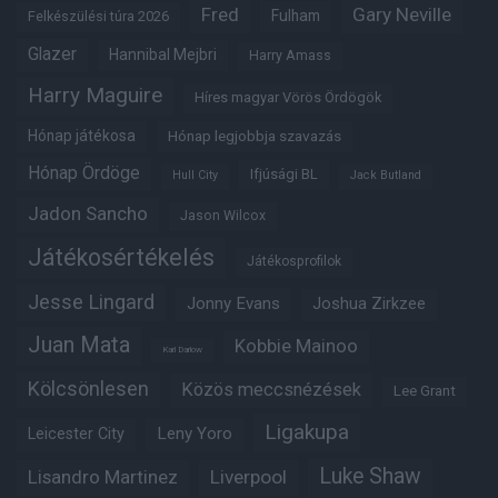
Fred
Gary Neville
Fulham
Felkészülési túra 2026
Glazer
Hannibal Mejbri
Harry Amass
Harry Maguire
Híres magyar Vörös Ördögök
Hónap játékosa
Hónap legjobbja szavazás
Hónap Ördöge
Ifjúsági BL
Hull City
Jack Butland
Jadon Sancho
Jason Wilcox
Játékosértékelés
Játékosprofilok
Jesse Lingard
Jonny Evans
Joshua Zirkzee
Juan Mata
Kobbie Mainoo
Karl Darlow
Kölcsönlesen
Közös meccsnézések
Lee Grant
Ligakupa
Leny Yoro
Leicester City
Luke Shaw
Lisandro Martinez
Liverpool