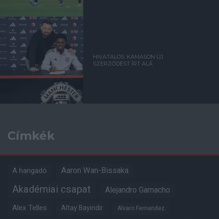
HIVATALOS: KAMASON ÚJ
SZERZŐDÉST ÍRT ALÁ
Címkék
Aaron Wan-Bissaka
A hangadó
Akadémiai csapat
Alejandro Garnacho
Alex Telles
Altay Bayindir
Alvaro Fernandez