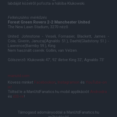
labdáját közelrõl pofozta a hálóba Klukowski.
Felkészülési mérkõzés
Forest Green Rovers 2-2 Manchester United
The New Lawn Stadium, 3270 nézõ
United: Johnstone - Veseli, Fornasier, Blackett, James -
Cole, Giverin, Januzaj(Agnaldo 51.), Daehli(Gladstony 51.) -
Lawrence(Barmby 59.), King
Nem használt cserék: Gollini, van Velzen.
Gólszerzõ: Klukowski 47', 92' illetve King 32', Agnaldo 73'
manutd.com
Kövess minket
Facebookon
,
Instagramon
és
YouTube-on
is!
Töltsd le a ManUtdFanatics.hu mobil applikációt
Androidra
és
iOS-re
!
Támogasd adományoddal a ManUtdFanatics.hu