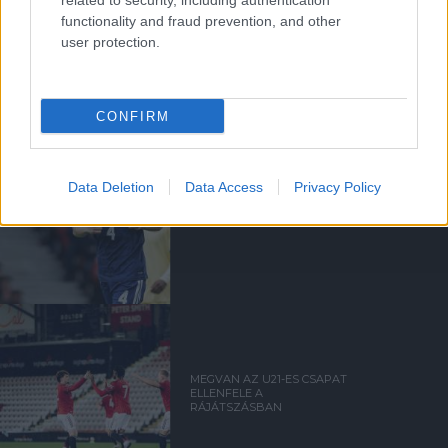
related to security, including authentication
functionality and fraud prevention, and other
HIVATALOS: THOMPSON A
user protection.
UNITEDHEZ IGAZOLT
CONFIRM
Data Deletion
Data Access
Privacy Policy
FLETCHER: EZ EGY ŐRÜLT
HÉT VOLT!
MEGVAN AZ U21-ES CSAPAT
ELLENFELE A
RÁJÁTSZÁSBAN