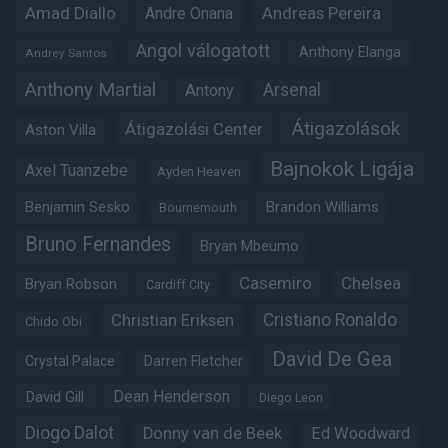
Amad Diallo
Andre Onana
Andreas Pereira
Angol válogatott
Anthony Elanga
Andrey Santos
Anthony Martial
Arsenal
Antony
Átigazolások
Átigazolási Center
Aston Villa
Bajnokok Ligája
Axel Tuanzebe
Ayden Heaven
Benjamin Sesko
Brandon Williams
Bournemouth
Bruno Fernandes
Bryan Mbeumo
Casemiro
Chelsea
Bryan Robson
Cardiff City
Christian Eriksen
Cristiano Ronaldo
Chido Obi
David De Gea
Crystal Palace
Darren Fletcher
Dean Henderson
David Gill
Diego Leon
Diogo Dalot
Donny van de Beek
Ed Woodward