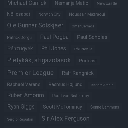
Michael Carrick
Nemanja Matic
Newcastle
Női csapat
Noussair Mazraoui
Norwich City
Ole Gunnar Solskjaer
Omar Berrada
Paul Pogba
Paul Scholes
Patrick Dorgu
Phil Jones
Pénzügyek
Phil Neville
Pletykák, átigazolások
Podcast
Premier League
Ralf Rangnick
Raphaël Varane
Rasmus Højlund
Richard Arnold
Ruben Amorim
Ruud van Nistelrooy
Ryan Giggs
Scott McTominay
Senne Lammens
Sir Alex Ferguson
Sergio Reguilon