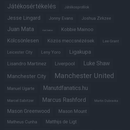
Játékosértékelés
Játékosprofilok
Jesse Lingard
Jonny Evans
Joshua Zirkzee
Juan Mata
Kobbie Mainoo
Karl Darlow
Kölcsönlesen
Közös meccsnézések
Lee Grant
Ligakupa
Leny Yoro
Leicester City
Luke Shaw
Lisandro Martinez
Liverpool
Manchester United
Manchester City
Manutdfanatics.hu
Manuel Ugarte
Marcus Rashford
Marcel Sabitzer
Martin Dubravka
Mason Greenwood
Mason Mount
Matthijs de Ligt
Matheus Cunha