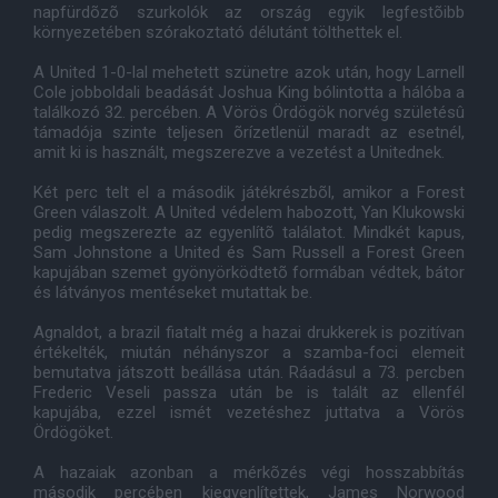
napfürdõzõ szurkolók az ország egyik legfestõibb
környezetében szórakoztató délutánt tölthettek el.
A United 1-0-lal mehetett szünetre azok után, hogy Larnell
Cole jobboldali beadását Joshua King bólintotta a hálóba a
találkozó 32. percében. A Vörös Ördögök norvég születésû
támadója szinte teljesen õrízetlenül maradt az esetnél,
amit ki is használt, megszerezve a vezetést a Unitednek.
Két perc telt el a második játékrészbõl, amikor a Forest
Green válaszolt. A United védelem habozott, Yan Klukowski
pedig megszerezte az egyenlítõ találatot. Mindkét kapus,
Sam Johnstone a United és Sam Russell a Forest Green
kapujában szemet gyönyörködtetõ formában védtek, bátor
és látványos mentéseket mutattak be.
Agnaldot, a brazil fiatalt még a hazai drukkerek is pozitívan
értékelték, miután néhányszor a szamba-foci elemeit
bemutatva játszott beállása után. Ráadásul a 73. percben
Frederic Veseli passza után be is talált az ellenfél
kapujába, ezzel ismét vezetéshez juttatva a Vörös
Ördögöket.
A hazaiak azonban a mérkõzés végi hosszabbítás
második percében kiegyenlítettek, James Norwood