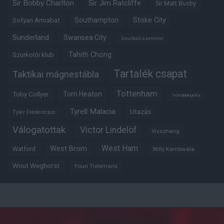
Sir Bobby Charlton
Sir Jim Ratcliffe
Sir Matt Busby
Southampton
Stoke City
Sofyan Amrabat
Sunderland
Swansea City
Szurkoló szemmel
Tahith Chong
Szurkolói klub
Tartalék csapat
Taktikai mágnestábla
Tottenham
Tom Heaton
Toby Collyer
Trófeabibliográfia
Tyrell Malacia
Utazás
Tyler Fredericson
Válogatottak
Victor Lindelöf
Visszhang
West Ham
West Brom
Watford
Willy Kambwala
Wout Weghorst
Youri Tielemans