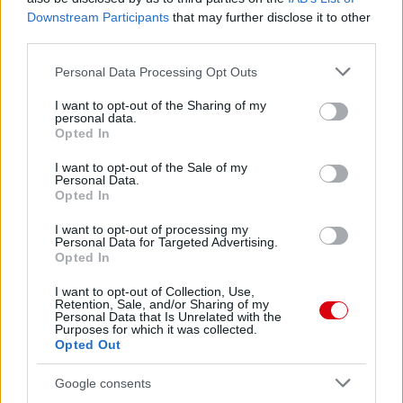
Downstream Participants
that may further disclose it to other
third parties.
Please note that this website/app uses one or more Google
Personal Data Processing Opt Outs
services and may gather and store information including but
Meccs Center
not limited to your visit or usage behaviour. You may click to
I want to opt-out of the Sharing of my
personal data.
grant or deny consent to Google and its third-party tags to
Opted In
use your data for below specified purposes in below Google
consent section.
Leeds United
vs
Manchester
I want to opt-out of the Sale of my
Personal Data.
United
Opted In
I want to opt-out of processing my
Felkészülési szezon 5. mérkőzés
Personal Data for Targeted Advertising.
Croke Park, Dublin
Opted In
2026-08-12 20:30
I want to opt-out of Collection, Use,
Retention, Sale, and/or Sharing of my
2 nap 12 óra 34 perc 42 másodperc
Personal Data that Is Unrelated with the
Purposes for which it was collected.
Opted Out
AC Milan
vs
Manchester United
2026-08-15 18:00
Google consents