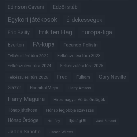
Edinson Cavani
Edzői stáb
Egykori játékosok
Érdekességek
Erik ten Hag
Európa-liga
Eric Bailly
FA-kupa
Everton
Facundo Pellistri
Felkészülési túra 2022
Felkészülési túra 2023
Felkészülési túra 2024
Felkészülési túra 2025
Fred
Gary Neville
Felkészülési túra 2026
Fulham
Glazer
Hannibal Mejbri
Harry Amass
Harry Maguire
Híres magyar Vörös Ördögök
Hónap játékosa
Hónap legjobbja szavazás
Hónap Ördöge
Ifjúsági BL
Hull City
Jack Butland
Jadon Sancho
Jason Wilcox