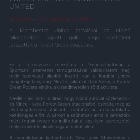
UNITED
Balog Attila
•
2012. augusztus. 06. 09:03
A Manchester United tartalékai az utolsó
pillanatokban kapott góllal végül döntetlent
játszottak a Forest Green csapatával.
Ez a felkészülési mérkõzés a "Fenntarthatóság a
Sportban" szervezet támogatásával valósulhatott meg,
mely szervezet alapítói között van a korábbi United
csapatkapitány, Gary Neville, valamint Dale Vince, a Forest
Green Rovers elnöke, aki rendíthetetlen zöld aktivista.
Neville - aki arról is híres, hogy hibrid autóval közlekedik -
és Vince - aki a Forest Green stadionjából csinálta meg az
elsõ vegetáriánus stadiont - mutatták be a csapatokat a
kezdõrúgás elõtt. A párost a szünetben arról is kérdezték,
miért fogtak össze és indítottak el egy ilyen szervezetet,
mely mindkettejüknek nagyon sokat jelent.
A csodálatosan karbantartott New Lawn Stadiumban a