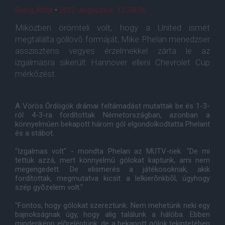
Balog Attila
•
2012. augusztus. 12. 08:06
Miközben örömteli volt, hogy a United ismét
megtalálta góllövõ formáját, Mike Phelan menedzser
asszisztens vegyes érzelmekkel zárta le az
izgalmasra sikerült Hannover elleni Chevrolet Cup
mérkõzést.
A Vörös Ördögök drámai feltámadást mutattak be és 1-3-
ról 4-3-ra fordítottak Németországban, azonban a
könnyelmûen bekapott három gól elgondolkodtatta Phelant
és a stábot.
"Izgalmas volt" - mondta Phelan az MUTV-nek. "De mi
tettük azzá, mert könnyelmû gólokat kaptunk, ami nem
megengedett. De elismerés a játékosoknak, akik
fordítottak, megmutatva kicsit a lelkierõnkbõl, úgyhogy
szép gyõzelem volt."
"Fontos, hogy gólokat szereztünk. Nem mehetünk neki egy
bajnokságnak úgy, hogy alig találunk a hálóba. Ebben
mindenképp elõreléptünk, de a bekapott gólok tekintetében