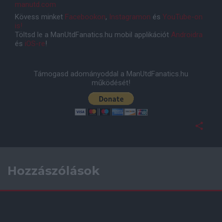
manutd.com
Kövess minket
Facebookon
,
Instagramon
és
YouTube-on
is!
Töltsd le a ManUtdFanatics.hu mobil applikációt
Androidra
és
iOS-re
!
Támogasd adományoddal a ManUtdFanatics.hu
működését!
Hozzászólások