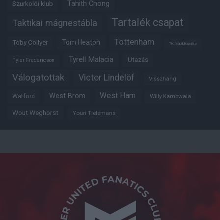
Tahith Chong
Szurkolói klub
Tartalék csapat
Taktikai mágnestábla
Tottenham
Tom Heaton
Toby Collyer
Trófeabibliográfia
Tyrell Malacia
Utazás
Tyler Fredericson
Válogatottak
Victor Lindelöf
Visszhang
West Ham
West Brom
Watford
Willy Kambwala
Wout Weghorst
Youri Tielemans