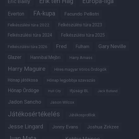
Erik ten Hag
Európa-liga
Eric Bailly
FA-kupa
Everton
Facundo Pellistri
Felkészülési túra 2022
Felkészülési túra 2023
Felkészülési túra 2024
Felkészülési túra 2025
Fred
Gary Neville
Fulham
Felkészülési túra 2026
Glazer
Hannibal Mejbri
Harry Amass
Harry Maguire
Híres magyar Vörös Ördögök
Hónap játékosa
Hónap legjobbja szavazás
Hónap Ördöge
Ifjúsági BL
Hull City
Jack Butland
Jadon Sancho
Jason Wilcox
Játékosértékelés
Játékosprofilok
Jesse Lingard
Jonny Evans
Joshua Zirkzee
Juan Mata
Kobbie Mainoo