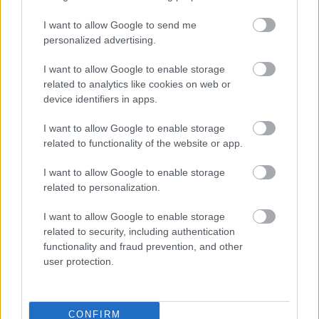
2026-08-08 17:00
I want to allow Google to send me
personalized advertising.
2 nap 8 óra 3 perc 34 másodperc
I want to allow Google to enable storage
related to analytics like cookies on web or
Leeds United
vs
Manchester United
2026-08-12 20:30
device identifiers in apps.
AC Milan
vs
Manchester United
2026-08-15 18:00
I want to allow Google to enable storage
related to functionality of the website or app.
ELŐZŐ MÉRKŐZÉSEK
I want to allow Google to enable storage
related to personalization.
Támogatás
I want to allow Google to enable storage
related to security, including authentication
Támogasd adományoddal
functionality and fraud prevention, and other
a ManUtdFanatics.hu működését!
user protection.
CONFIRM