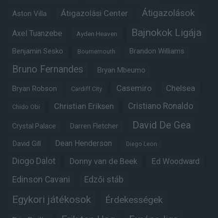
Átigazolások
Átigazolási Center
Aston Villa
Bajnokok Ligája
Axel Tuanzebe
Ayden Heaven
Benjamin Sesko
Brandon Williams
Bournemouth
Bruno Fernandes
Bryan Mbeumo
Casemiro
Chelsea
Bryan Robson
Cardiff City
Christian Eriksen
Cristiano Ronaldo
Chido Obi
David De Gea
Crystal Palace
Darren Fletcher
Dean Henderson
David Gill
Diego Leon
Diogo Dalot
Donny van de Beek
Ed Woodward
Edinson Cavani
Edzői stáb
Egykori játékosok
Érdekességek