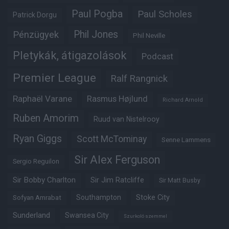
Paul Pogba
Paul Scholes
Patrick Dorgu
Phil Jones
Pénzügyek
Phil Neville
Pletykák, átigazolások
Podcast
Premier League
Ralf Rangnick
Raphaël Varane
Rasmus Højlund
Richard Arnold
Ruben Amorim
Ruud van Nistelrooy
Ryan Giggs
Scott McTominay
Senne Lammens
Sir Alex Ferguson
Sergio Reguilon
Sir Bobby Charlton
Sir Jim Ratcliffe
Sir Matt Busby
Southampton
Stoke City
Sofyan Amrabat
Sunderland
Swansea City
Szurkoló szemmel