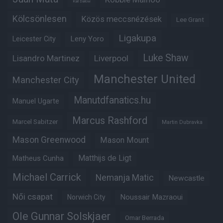
Karl Darlow
Kölcsönlesen
Közös meccsnézések
Lee Grant
Ligakupa
Leny Yoro
Leicester City
Luke Shaw
Lisandro Martinez
Liverpool
Manchester United
Manchester City
Manutdfanatics.hu
Manuel Ugarte
Marcus Rashford
Marcel Sabitzer
Martin Dubravka
Mason Greenwood
Mason Mount
Matheus Cunha
Matthijs de Ligt
Michael Carrick
Nemanja Matic
Newcastle
Női csapat
Noussair Mazraoui
Norwich City
Ole Gunnar Solskjaer
Omar Berrada