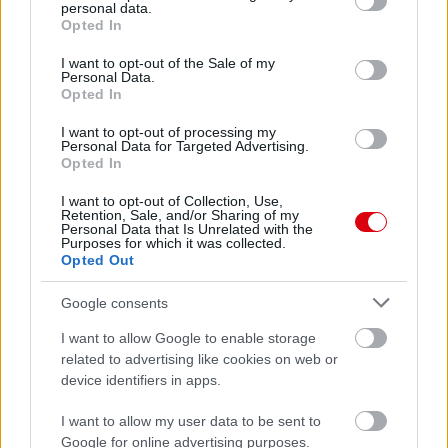
personal data.
grant or deny consent to Google and its third-party tags to
Opted In
use your data for below specified purposes in below Google
consent section.
I want to opt-out of the Sale of my
Personal Data.
Opted In
I want to opt-out of processing my
Personal Data for Targeted Advertising.
Opted In
I want to opt-out of Collection, Use,
Retention, Sale, and/or Sharing of my
Personal Data that Is Unrelated with the
Purposes for which it was collected.
Opted Out
Meccs Center
Google consents
I want to allow Google to enable storage
Paris Saint-Germain
vs
related to advertising like cookies on web or
device identifiers in apps.
Manchester United
I want to allow my user data to be sent to
Felkészülési szezon 4. mérkőzés
Google for online advertising purposes.
Nya Ullevi, Göteborg