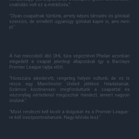
csalódás volt ez a mérkõzés."
"Olyan csapatnak tûntünk, amely képes támadni és gólokat
szerezni, de emellett ugyanúgy gólokat kapni is, ami nem
jó."
A hat meccsbõl álló DHL túra végeztével Phelan azonban
elégedett a csapat jelenlegi állapotával így a Barclays
Premier League rajtja elõtt.
"Hosszúra sikederett, rengeteg helyen voltunk, de ez is
része egy Manchester United játékos feladatainak.
Számos kontinensen megfordultunk a csapattal és
viszonylag sértetlenül megúsztuk mindezt, amiért nagyon
örülünk."
"Most rendezni kell kicsit a dolgokat és a Premier League-
re kell összpontosítanunk. Nagy kihívás lesz."