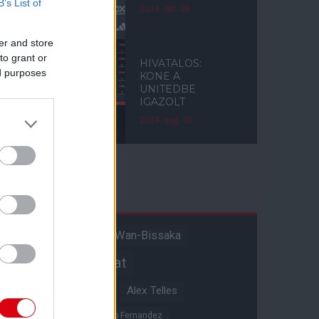
B’s List of
2024. okt. 06.
er and store
to grant or
HIVATALOS:
ed purposes
KONE A
UNITEDBE
IGAZOLT
2024. aug. 30.
Címkék
Aaron Wan-Bissaka
A hangadó
Akadémiai csapat
Alejandro Garnacho
Alex Telles
Altay Bayindir
Alvaro Fernandez