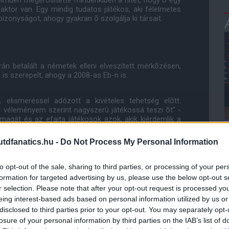
telmûen megerõsítette mindenkiben a hitet, hogy õ egy
aktor van. Egy mindig tudatos játékos, aki félelmetes
izonyságot, ahogy gyakran õ szolgálja ki társait.
n betalált a németek elleni elveszített mérkõzésen,
is szerepelt, ahogy a 2008-as Eb-n is.
 elismeréssel adózott a kivételes tehetség elõtt.
i véleményem szerint nagyszerû játékossá teszi õt" -
magát és az efajta játékosok azok, akik kiérdemlik a
s."
dfanatics.hu -
Do Not Process My Personal Information
ország múlta felül a holland válogatottat, viszont
 kontinenstornát megnyerni, amikor a Feyenoord
to opt-out of the sale, sharing to third parties, or processing of your per
 Dortmundot az UEFA Kupa döntõjében, majd 3 évvel
formation for targeted advertising by us, please use the below opt-out s
nt a United ellenében, 11-esekkel Cardiffban. Akkor a
r selection. Please note that after your opt-out request is processed y
el értékesítette büntetõjét, azonban egy Community
eing interest-based ads based on personal information utilized by us or
 Arsenal színeiben.
disclosed to third parties prior to your opt-out. You may separately opt-
dni fog éremgyûjteménye, amint átmegy az orvosi
losure of your personal information by third parties on the IAB’s list of
egyezésre jutnak, így biztosítva Sir Alex számára egy