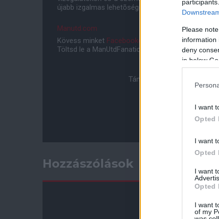
participants
újabb izgalmas lehetõséget a támadószekcióban.
Downstream 
Manutd.com
Please note
information 
Kövess minket
Facebookon
,
Instagramon
és
YouT
Töltsd le a ManUtdFanatics.hu mobil applikációt
An
deny consent
in below Go
Támogasd adományoddal a 
Persona
I want t
Opted 
I want t
Opted 
Hozzászólások
I want 
Advertis
Opted 
I want t
of my P
was col