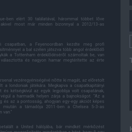
gue-ben elért 30 találatával, hárommal többet lõve
l, akivel most már minden bizonnyal a 2012/13-as
yi csapatban, a Feyenoordban kezdte meg profi
sítménnyel a bal szélen játszva több angol érdeklõdõ
tykák a Tottenham érdeklõdésérõl számoltak be, van
t választotta és nagyon hamar megtérítette az érte
rsenal vezéregyéniségévé nõtte ki magát, az elõretolt
lt a londoniak játékára. Megkapva a csapatkapitányi
 és kétségkívül az egyik legjobbja volt csapatának,
végül a harmadik helyen zárja a bajnokságot. "Az a
g és az a pontosság, ahogyan egy-egy akciót képes
r, miután a támadója 2011-ben a Chelsea 5-3-as
 van."
etalált a United hálójába, bár mindkét mérkõzést