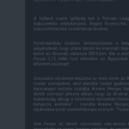
A holland csatár gólkirály lett a Premier Lea
legközelebbi vetélytársától, Wayne Rooney-tó
szezontól kezdve csatártársak lesznek.
Rotterdamban születve természetesen a hel
pályafutását, hogy utána három év imponáló telje
közül az Arsenalt válassza 2004-ben. Bár a ple
Persie 2,75 millió font ellenében az Ágyúsoka
kifizetett összeget.
Sorozatos sérüléseit leküzdve az évek során az A
csatár szerepében, ahol jelentõs hatást gyakoro
karszalagot vezette csatába Arsene Wenger fiait
döntõ szerepet játszva abban, hogy az Arsenal 
tudatosság, ahogy a tizenhatos környékén mozo
befejezni, kivételes" - mondta Arsene Wenge
elpáholása során mesterhármast szerzett. "Tûzben
Van Persie az elmúlt szezonban oda-vissza b