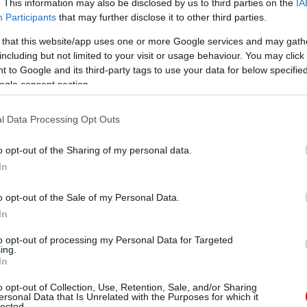
. This information may also be disclosed by us to third parties on the
IA
Participants
that may further disclose it to other third parties.
 that this website/app uses one or more Google services and may gath
including but not limited to your visit or usage behaviour. You may click 
ube-on is!
droidra
és
iOS-re
!
 to Google and its third-party tags to use your data for below specifi
ogle consent section.
ManUtdFanatics.hu működését!
l Data Processing Opt Outs
o opt-out of the Sharing of my personal data.
In
o opt-out of the Sale of my Personal Data.
In
to opt-out of processing my Personal Data for Targeted
ing.
In
o opt-out of Collection, Use, Retention, Sale, and/or Sharing
ersonal Data that Is Unrelated with the Purposes for which it
lected.