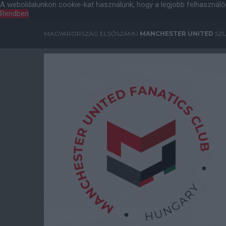
A weboldalunkon cookie-kat használunk, hogy a legjobb felhasználó
Rendben
MAGYARORSZÁG ELSŐSZÁMÚ
MANCHESTER UNITED
SZU