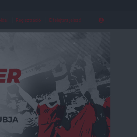
ldal
Regisztráció
Elfelejtett jelszó