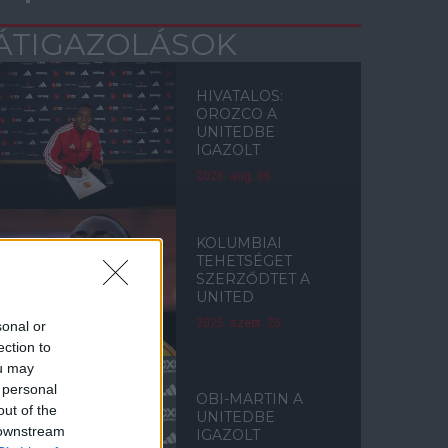
ÁTIGAZOLÁSOK
HIVATALOS:
OROZCO A
UNITEDBE
IGAZOLT
2026. aug. 06.
KOLUMBIAI
TEHETSÉGET
SZERZŐDTET A
UNITED
2025. szept. 25.
sonal or
ection to
ou may
 personal
OBI-MARTIN A
out of the
UNITEDBE
 downstream
IGAZOLT