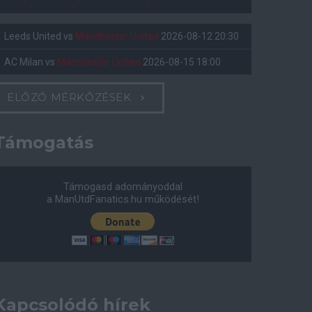
Leeds United
vs
Manchester United
2026-08-12 20:30
AC Milan
vs
Manchester United
2026-08-15 18:00
ELŐZŐ MÉRKŐZÉSEK
Támogatás
Támogasd adományoddal
a ManUtdFanatics.hu működését!
Kapcsolódó hírek