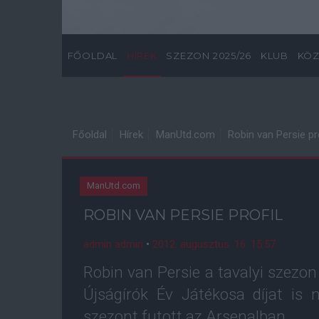
FŐOLDAL
HÍREK
SZEZON 2025/26
KLUB
KÖZ
Főoldal
Hírek
ManUtd.com
Robin van Persie pro
ManUtd.com
ROBIN VAN PERSIE PROFIL
admin admin
•
2012. augusztus. 16. 15:57
Robin van Persie a tavalyi szezon
Újságírók Év Játékosa díjat is
szezont futott az Arsenalban.