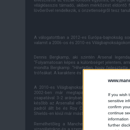
elveszítette az észak-londoni együttes, de egyér
világklasszis támadó, akiben mérkõzést eldöntõ f
lövõerõvel rendelkezik, s önzetlenségrõl tesz tanub
A válogatottban a 2012-es Európa-bajnokság sorá
valamit a 2006-os és 2010-es Világbajnokságokon 
Dennis Bergkamp, aki szintén Arsenal legenda,
"Folyamatosan képes a különbséget jelenteni, am
mondta Bergkamp. "Hihetetlen, hogy fejlesztette 
trófeákat. A karaktere és a játékstílusa fantasztiku
www.manut
A 2010-es Világbajnokságon a döntõben Spanyol
2002-ben már megtapasztalhatta, milyen egy
If you wish 
csapatával 3-2 arányban gyõzték le a Borussia
sensitive in
késõbb az Arsenallal elhódította az FA-kupát, po
confirm you
padról állt be és Roy Carrollal szemben sikerr
continue se
Shields-en kívül már mást nem sikerült nyernie az
information 
Remélhetõleg a Manchester Uniteddel gyarapo
further disc
vizsgálatokon és a személyes feltételekben is meg