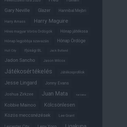
Fulham
Felkészülési túra 2026
Gary Neville
Glazer
Hannibal Mejbri
Harry Maguire
Harry Amass
Hónap játékosa
Híres magyar Vörös Ördögök
Hónap Ördöge
Hónap legjobbja szavazás
Ifjúsági BL
Hull City
Jack Butland
Jadon Sancho
Jason Wilcox
Játékosértékelés
Játékosprofilok
Jesse Lingard
Jonny Evans
Juan Mata
Joshua Zirkzee
Karl Darlow
Kölcsönlesen
Kobbie Mainoo
Közös meccsnézések
Lee Grant
Ligakupa
Leny Yoro
Leicester City