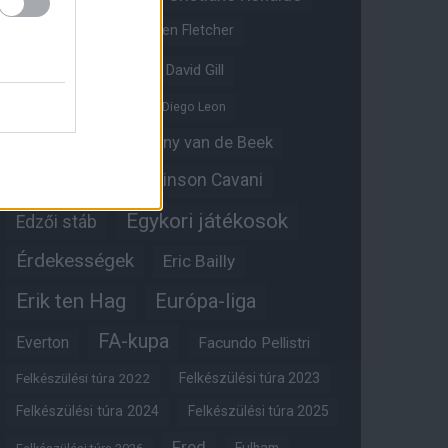
Crystal Palace
Darren Fletcher
David De Gea
David Gill
Dean Henderson
Diego Leon
Diogo Dalot
Donny van de Beek
Edinson Cavani
Ed Woodward
Egykori játékosok
Edzői stáb
Érdekességek
Eric Bailly
Erik ten Hag
Európa-liga
FA-kupa
Everton
Facundo Pellistri
Felkészülési túra 2022
Felkészülési túra 2023
Felkészülési túra 2024
Felkészülési túra 2025
Fred