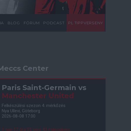
IA
BLOG
FÓRUM
PODCAST
PL TIPPVERSENY
Meccs Center
Paris Saint-Germain
vs
Manchester United
Felkészülési szezon 4. mérkőzés
Nya Ullevi, Göteborg
2026-08-08 17:00
1 nap 17 óra 51 perc 42 másodperc