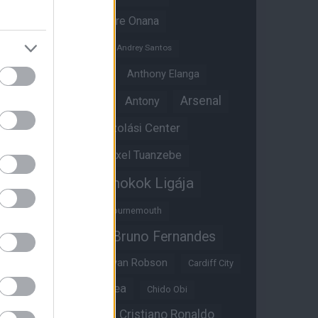
Amad Diallo
Andre Onana
Andreas Pereira
Andrey Santos
Angol válogatott
Anthony Elanga
Anthony Martial
Arsenal
Antony
Átigazolási Center
Aston Villa
Átigazolások
Axel Tuanzebe
Bajnokok Ligája
Ayden Heaven
Benjamin Sesko
Bournemouth
Bruno Fernandes
Brandon Williams
Bryan Mbeumo
Bryan Robson
Cardiff City
Casemiro
Chelsea
Chido Obi
Christian Eriksen
Cristiano Ronaldo