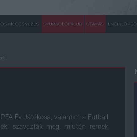
ÖS MECCSNÉZÉS
SZURKOLÓI KLUB
UTAZÁS
ENCIKLOPÉD
fil
 PFA Év Játékosa, valamint a Futball
 neki szavazták meg, miután remek