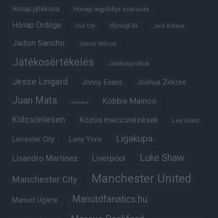
Hónap játékosa
Hónap legjobbja szavazás
Hónap Ördöge
Ifjúsági BL
Hull City
Jack Butland
Jadon Sancho
Jason Wilcox
Játékosértékelés
Játékosprofilok
Jesse Lingard
Jonny Evans
Joshua Zirkzee
Juan Mata
Kobbie Mainoo
Karl Darlow
Kölcsönlesen
Közös meccsnézések
Lee Grant
Ligakupa
Leny Yoro
Leicester City
Luke Shaw
Lisandro Martinez
Liverpool
Manchester United
Manchester City
Manutdfanatics.hu
Manuel Ugarte