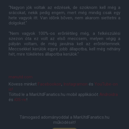
"Nagyon jók voltak az edzések, de szoknom kell még a
srácokat, nekik pedig engem, mert még mindig csak egy
hete vagyok itt. Van idõnk bõven, nem akarom siettetni a
dolgokat."
"Nem vagyok 100%-os erõnlétileg még, a felkészülési
szezon óta ez volt az elsõ meccsem, melyen végig a
pályán voltam, de még javulnia kell az erõnlétemnek.
Meccsekkel kerülök egyre jobb állapotba, kell még néhány
hét, mire tökéletes állapotba kerülök."
manutd.com
Kövess minket
Facebookon
,
Instagramon
és
YouTube-on
is!
Töltsd le a ManUtdFanatics.hu mobil applikációt
Androidra
és
iOS-re
!
Támogasd adományoddal a ManUtdFanatics.hu
működését!