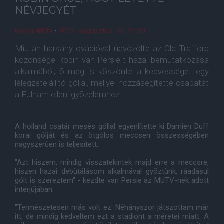
NÉVJEGYÉT
Balog Attila
•
2012. augusztus. 25. 21:00
Miután harsány ovációval üdvözölte az Old Trafford
közönsége Robin van Persie-t hazai bemutatkozása
alkalmából, õ meg is köszönte a kedvességet egy
lélegzetelállító góllal, mellyel hozzásegítette csapatát
a Fulham elleni gyõzelemhez.
A holland csatár mesés góllal egyenlítette ki Damien Duff
korai gólját és az ötgólos meccsen összességében
nagyszerûen is teljesített.
"Azt hiszem, mindig visszatekintek majd erre a meccsre,
hiszen hazai debütálásom alkalmával gyõztünk, ráadásul
gólt is szereztem" - kezdte van Persie az MUTV-nek adott
interjújában.
"Természetesen más volt ez. Néhányszor játszottam már
itt, de mindig kedveltem ezt a stadiont a méretei miatt. A