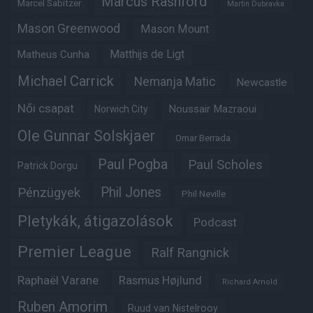
Marcus Rashford
Marcel Sabitzer
Martin Dubravka
Mason Greenwood
Mason Mount
Matheus Cunha
Matthijs de Ligt
Michael Carrick
Nemanja Matic
Newcastle
Női csapat
Noussair Mazraoui
Norwich City
Ole Gunnar Solskjaer
Omar Berrada
Paul Pogba
Paul Scholes
Patrick Dorgu
Phil Jones
Pénzügyek
Phil Neville
Pletykák, átigazolások
Podcast
Premier League
Ralf Rangnick
Raphaël Varane
Rasmus Højlund
Richard Arnold
Ruben Amorim
Ruud van Nistelrooy