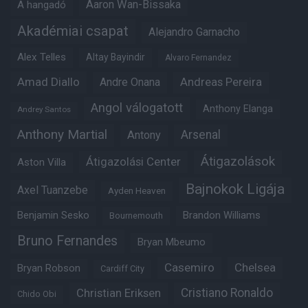
Aaron Wan-Bissaka
A hangadó
Akadémiai csapat
Alejandro Garnacho
Alex Telles
Altay Bayindir
Alvaro Fernandez
Amad Diallo
Andre Onana
Andreas Pereira
Angol válogatott
Anthony Elanga
Andrey Santos
Anthony Martial
Arsenal
Antony
Átigazolások
Átigazolási Center
Aston Villa
Bajnokok Ligája
Axel Tuanzebe
Ayden Heaven
Benjamin Sesko
Brandon Williams
Bournemouth
Bruno Fernandes
Bryan Mbeumo
Casemiro
Chelsea
Bryan Robson
Cardiff City
Christian Eriksen
Cristiano Ronaldo
Chido Obi