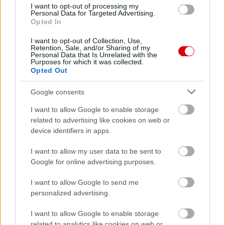
I want to opt-out of processing my
Personal Data for Targeted Advertising.
Opted In
I want to opt-out of Collection, Use,
Meccs Center
Retention, Sale, and/or Sharing of my
Personal Data that Is Unrelated with the
Purposes for which it was collected.
Opted Out
Paris Saint-Germain
vs
Google consents
Manchester United
I want to allow Google to enable storage
Felkészülési szezon 4. mérkőzés
related to advertising like cookies on web or
Nya Ullevi, Göteborg
device identifiers in apps.
2026-08-08 17:00
I want to allow my user data to be sent to
1 nap 23 óra 8 perc 57 másodperc
Google for online advertising purposes.
I want to allow Google to send me
Leeds United
vs
Manchester United
2026-08-12 20:30
personalized advertising.
AC Milan
vs
Manchester United
2026-08-15 18:00
I want to allow Google to enable storage
related to analytics like cookies on web or