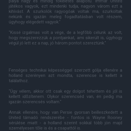
pálya nagy és mindig tökéletes állapotú. Immár United
játékos vagyok, ezt mindenki tudja, nagyon várom ezt a
kihívást. A szurkolók ragyogóak voltak ma, szurkoltak
nekünk és igazán meleg fogadtatásban volt részem,
úgyhogy elégedett vagyok."
"Kissé izgalmas volt a vége, de a legfõbb célunk az volt,
hogy megszerezzük a pontjainkat, ami sikerült is, úgyhogy
végül jó lett ez a nap, jó három pontot szereztünk."
Fenséges technikai képességgel szerzett gólja ellenére a
holland szerényen azt mondta, szerencse is kellett a
találathoz.
"Úgy vélem, akkor ott csak egy dolgot tehettem és jól is
kellett idõzítenem. Olykor szerencséd van, én pedig ma
igazán szerencsés voltam."
Annak ellenére, hogy van Persie gyorsan beilleszkedett a
United támadó rendszerébe - fontos is Wayne Rooney
sérülése miatt - a holland szerint sokkal több jön majd
személyesen tõle is és a csapattól is.