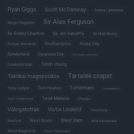
Ryan Giggs
Scott McTominay
Senne Lammens
Sir Alex Ferguson
Sergio Reguilon
Sir Bobby Charlton
Sir Jim Ratcliffe
Sir Matt Busby
Southampton
Stoke City
Sofyan Amrabat
Sunderland
Swansea City
Szurkoló szemmel
Tahith Chong
Szurkolói klub
Tartalék csapat
Taktikai mágnestábla
Tottenham
Tom Heaton
Toby Collyer
Trófeabibliográfia
Tyrell Malacia
Utazás
Tyler Fredericson
Válogatottak
Victor Lindelöf
Visszhang
West Ham
West Brom
Watford
Willy Kambwala
Wout Weghorst
Youri Tielemans