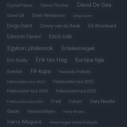
David De Gea
Crystal Palace
Darren Fletcher
Dean Henderson
David Gill
Diego Leon
Diogo Dalot
Donny van de Beek
Ed Woodward
Edinson Cavani
Edzői stáb
Egykori játékosok
Érdekességek
Erik ten Hag
Európa-liga
Eric Bailly
FA-kupa
Everton
Facundo Pellistri
Felkészülési túra 2022
Felkészülési túra 2023
Felkészülési túra 2024
Felkészülési túra 2025
Fred
Gary Neville
Fulham
Felkészülési túra 2026
Glazer
Hannibal Mejbri
Harry Amass
Harry Maguire
Híres magyar Vörös Ördögök