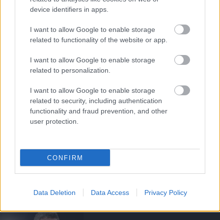
ELŐZŐ MÉRKŐZÉSEK
device identifiers in apps.
I want to allow Google to enable storage
Támogatás
related to functionality of the website or app.
I want to allow Google to enable storage
related to personalization.
Támogasd adományoddal
a ManUtdFanatics.hu működését!
I want to allow Google to enable storage
related to security, including authentication
functionality and fraud prevention, and other
user protection.
Kapcsolódó hírek
CONFIRM
MANCHESTER UNITED
Data Deletion
Data Access
Privacy Policy