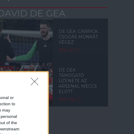
DAVID DE GEA
DE GEA: CARRICK
CSODÁS MUNKÁT
VÉGEZ
2026. ápr. 11.
DE GEA
TÁMOGATÓ
ÜZENETE AZ
ARSENAL MECCS
ELŐTT
sonal or
2025. aug. 17.
ection to
ou may
 personal
out of the
Címkék
 downstream