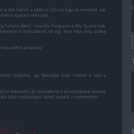
n a dán hálóõr a hétközi U21-es bajnoki remekelt, bár
ismét a spanyol véd majd.
n [a Fulham ellen] - mondta Ferguson a Sky Sports-nak.
védéseket is bemutatott, de egy ilyen hiba még sokba
 visszakerül a kapuba."
sébõl felépülve, így Nemanja Vidic mellett õ volt a
ól is teljesített, de visszakerül a középpályára, aminek
alata több szilárdságot adhat nekünk a védelemben."
ube-on is!
droidra
és
iOS-re
!