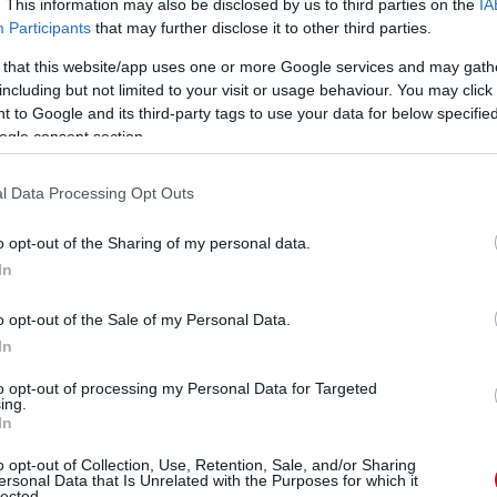
. This information may also be disclosed by us to third parties on the
IA
Participants
that may further disclose it to other third parties.
 that this website/app uses one or more Google services and may gath
including but not limited to your visit or usage behaviour. You may click 
 to Google and its third-party tags to use your data for below specifi
ogle consent section.
l Data Processing Opt Outs
o opt-out of the Sharing of my personal data.
In
o opt-out of the Sale of my Personal Data.
In
to opt-out of processing my Personal Data for Targeted
ing.
In
o opt-out of Collection, Use, Retention, Sale, and/or Sharing
ersonal Data that Is Unrelated with the Purposes for which it
lected.