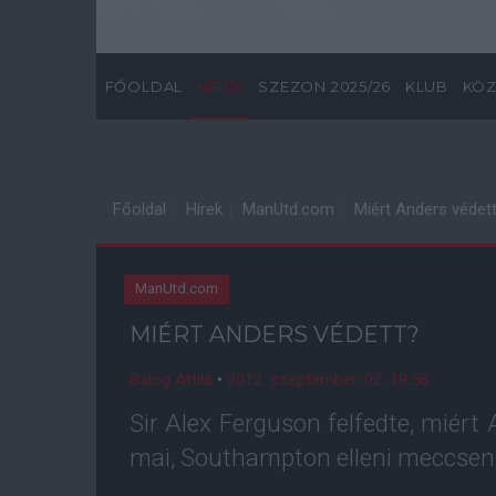
FŐOLDAL
HÍREK
SZEZON 2025/26
KLUB
KÖZ
Főoldal
Hírek
ManUtd.com
Miért Anders védet
ManUtd.com
MIÉRT ANDERS VÉDETT?
Balog Attila
•
2012. szeptember. 02. 19:58
Sir Alex Ferguson felfedte, miért
mai, Southampton elleni meccsen