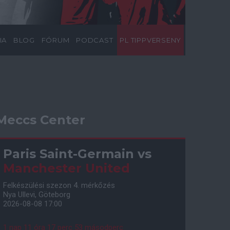
IA
BLOG
FÓRUM
PODCAST
PL TIPPVERSENY
Meccs Center
Paris Saint-Germain
vs
Manchester United
Felkészülési szezon 4. mérkőzés
Nya Ullevi, Göteborg
2026-08-08 17:00
1 nap 11 óra 17 perc 52 másodperc