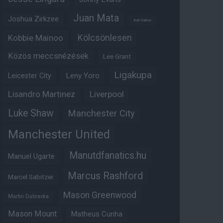
Juan Mata
Joshua Zirkzee
Karl Darlow
Kölcsönlesen
Kobbie Mainoo
Közös meccsnézések
Lee Grant
Ligakupa
Leny Yoro
Leicester City
Lisandro Martinez
Liverpool
Luke Shaw
Manchester City
Manchester United
Manutdfanatics.hu
Manuel Ugarte
Marcus Rashford
Marcel Sabitzer
Mason Greenwood
Martin Dubravka
Mason Mount
Matheus Cunha