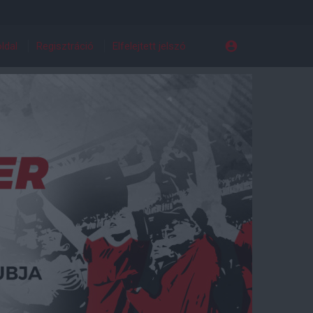
ldal
Regisztráció
Elfelejtett jelszó