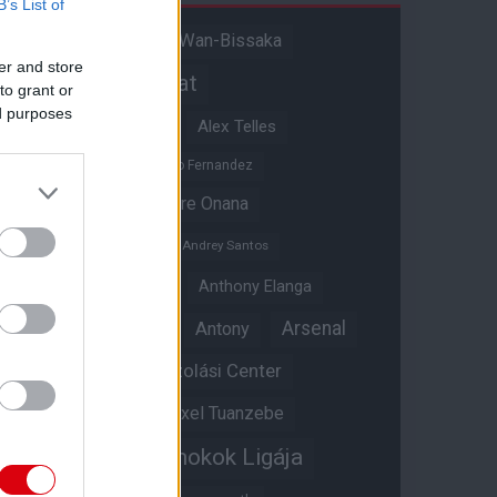
B’s List of
Aaron Wan-Bissaka
A hangadó
er and store
Akadémiai csapat
to grant or
ed purposes
Alejandro Garnacho
Alex Telles
Altay Bayindir
Alvaro Fernandez
Amad Diallo
Andre Onana
Andreas Pereira
Andrey Santos
Angol válogatott
Anthony Elanga
Anthony Martial
Arsenal
Antony
Átigazolási Center
Aston Villa
Átigazolások
Axel Tuanzebe
Bajnokok Ligája
Ayden Heaven