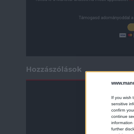
Támogasd adományoddal a 
Hozzászólások
www.manut
If you wish 
sensitive in
confirm you
continue se
information 
further disc