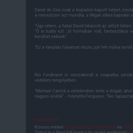
David de Gea csak a kispadon kapott helyet, miutá
a menedzser azt mondta, a Wigan elleni bajnokin 
"Úgy vélem, a fiatal David hibázott az elõzõ héte
"Õ is tudta ezt. Jó formában volt, fantasztikus 
kerülhet nekünk."
"Ez a tanulási folyamat része, pár hét múlva ismét
Rio Ferdinand is visszakerült a csapatba sérülé
védelem tengelyében.
"Michael Carrick a védelemben tette a dolgát, ahol j
nagyon örülök" - folytatta Ferguson. "Rio tapaszt
manutd.com
Kövess minket
Facebookon
,
Instagramon
és
YouT
Töltsd le a ManUtdFanatics.hu mobil applikációt
An