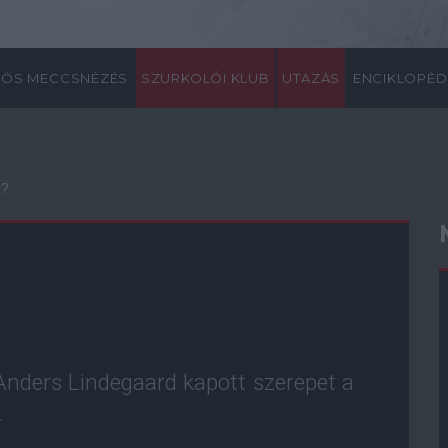
ÖS MECCSNÉZÉS
SZURKOLÓI KLUB
UTAZÁS
ENCIKLOPÉD
t?
 Anders Lindegaard kapott szerepet a
.