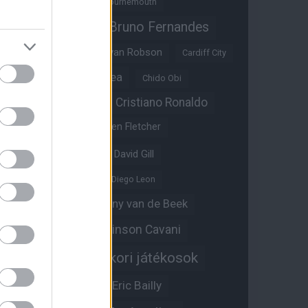
Benjamin Sesko
Bournemouth
Bruno Fernandes
Brandon Williams
Bryan Mbeumo
Bryan Robson
Cardiff City
Casemiro
Chelsea
Chido Obi
Christian Eriksen
Cristiano Ronaldo
Crystal Palace
Darren Fletcher
David De Gea
David Gill
Dean Henderson
Diego Leon
Diogo Dalot
Donny van de Beek
Edinson Cavani
Ed Woodward
Egykori játékosok
Edzői stáb
Érdekességek
Eric Bailly