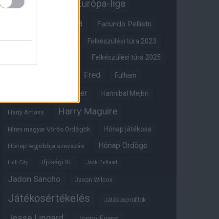
Erik ten Hag
Európa-liga
FA-kupa
Everton
Facundo Pellistri
Felkészülési túra 2022
Felkészülési túra 2023
Felkészülési túra 2024
Felkészülési túra 2025
Fred
Fulham
Felkészülési túra 2026
Gary Neville
Glazer
Hannibal Mejbri
Harry Maguire
Harry Amass
Hónap játékosa
Híres magyar Vörös Ördögök
Hónap Ördöge
Hónap legjobbja szavazás
Ifjúsági BL
Hull City
Jack Butland
Jadon Sancho
Jason Wilcox
Játékosértékelés
Játékosprofilok
Jesse Lingard
Jonny Evans