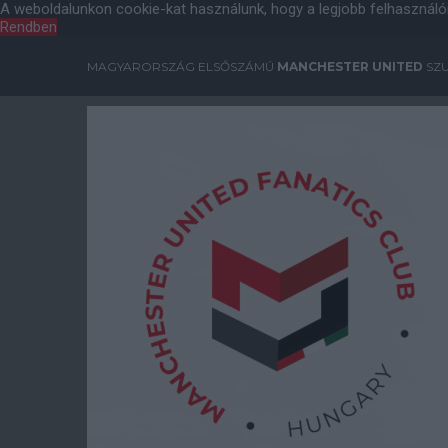
A weboldalunkon cookie-kat használunk, hogy a legjobb felhasználó
Rendben
MAGYARORSZÁG ELSŐSZÁMÚ
MANCHESTER UNITED
SZU