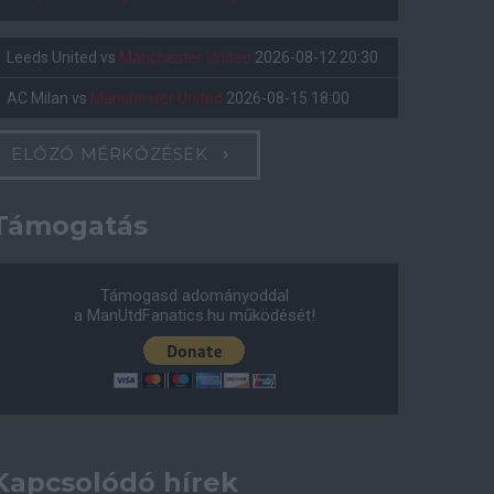
Leeds United
vs
Manchester United
2026-08-12 20:30
AC Milan
vs
Manchester United
2026-08-15 18:00
ELŐZŐ MÉRKŐZÉSEK
Támogatás
Támogasd adományoddal
a ManUtdFanatics.hu működését!
Kapcsolódó hírek