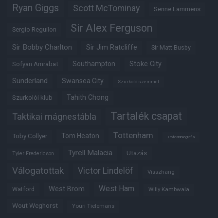
Ryan Giggs
Scott McTominay
Senne Lammens
Sir Alex Ferguson
Sergio Reguilon
Sir Bobby Charlton
Sir Jim Ratcliffe
Sir Matt Busby
Southampton
Stoke City
Sofyan Amrabat
Sunderland
Swansea City
Szurkoló szemmel
Tahith Chong
Szurkolói klub
Tartalék csapat
Taktikai mágnestábla
Tottenham
Tom Heaton
Toby Collyer
Trófeabibliográfia
Tyrell Malacia
Utazás
Tyler Fredericson
Válogatottak
Victor Lindelöf
Visszhang
West Ham
West Brom
Watford
Willy Kambwala
Wout Weghorst
Youri Tielemans