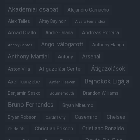
Akadémiai csapat
Alejandro Garnacho
Alex Telles
Altay Bayindir
Alvaro Fernandez
Amad Diallo
Andre Onana
Andreas Pereira
Angol válogatott
Anthony Elanga
Andrey Santos
Anthony Martial
Arsenal
Antony
Átigazolások
Átigazolási Center
Aston Villa
Bajnokok Ligája
Axel Tuanzebe
Ayden Heaven
Benjamin Sesko
Brandon Williams
Bournemouth
Bruno Fernandes
Bryan Mbeumo
Casemiro
Chelsea
Bryan Robson
Cardiff City
Christian Eriksen
Cristiano Ronaldo
Chido Obi