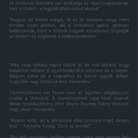
és pontosan ilyenekre van szüksége az olyan csapatoknak,
mint a United - a legjobb játékosokat akarjuk."
"Nagyon jól érezte magát, de ez itt könnyen megy, mert
minden olyan játékos, aki a Unitedhez igazol, gyorsan
beilleszkedik, mert a többiek nagyon szívélyesen fogadják
az embert és segítenek a beilleszkedésben."
"Még csak néhány napot töltött itt, de már látható, hogy
kialakított néhány jó együttmûködést edzésen és a pályán.
Nagyon sokat ad a csapathoz és biztos vagyok abban,
hogy idén nagy hatással lesz mindenkire."
Természetesen van Persie nem az egyetlen világklasszis
csatár a Unitednél. A menedzsernek rajta kívül olyanok
állnak rendelkezésére, mint Wayne Rooney, Danny Welbeck
vagy Javier Hernandez.
"Minden védõ, aki a támadóink ellen szerepel majd, ideges
lesz" - folytatta Young. "Én is az lennék!"
"Azt kell mondjam, boldog vagyok, hogy nem nekem kell