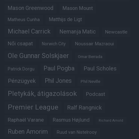
Mason Greenwood
Mason Mount
Matheus Cunha
Matthijs de Ligt
Michael Carrick
Nemanja Matic
Newcastle
Női csapat
Noussair Mazraoui
Norwich City
Ole Gunnar Solskjaer
Omar Berrada
Paul Pogba
Paul Scholes
Patrick Dorgu
Phil Jones
Pénzügyek
Phil Neville
Pletykák, átigazolások
Podcast
Premier League
Ralf Rangnick
Raphaël Varane
Rasmus Højlund
Richard Arnold
Ruben Amorim
Ruud van Nistelrooy