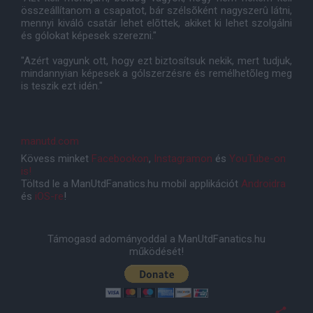
összeállítanom a csapatot, bár szélsõként nagyszerû látni,
mennyi kiváló csatár lehet elõttek, akiket ki lehet szolgálni
és gólokat képesek szerezni."
"Azért vagyunk ott, hogy ezt biztosítsuk nekik, mert tudjuk,
mindannyian képesek a gólszerzésre és remélhetõleg meg
is teszik ezt idén."
manutd.com
Kövess minket
Facebookon
,
Instagramon
és
YouTube-on
is!
Töltsd le a ManUtdFanatics.hu mobil applikációt
Androidra
és
iOS-re
!
Támogasd adományoddal a ManUtdFanatics.hu
működését!