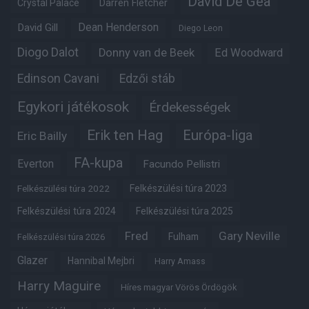
David De Gea
Crystal Palace
Darren Fletcher
Dean Henderson
David Gill
Diego Leon
Diogo Dalot
Donny van de Beek
Ed Woodward
Edinson Cavani
Edzői stáb
Egykori játékosok
Érdekességek
Erik ten Hag
Európa-liga
Eric Bailly
FA-kupa
Everton
Facundo Pellistri
Felkészülési túra 2022
Felkészülési túra 2023
Felkészülési túra 2024
Felkészülési túra 2025
Fred
Gary Neville
Fulham
Felkészülési túra 2026
Glazer
Hannibal Mejbri
Harry Amass
Harry Maguire
Híres magyar Vörös Ördögök