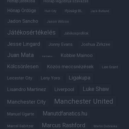
Hónap játékosa
Hónap legjobbja szavazás
Hónap Ördöge
Ifjúsági BL
Hull City
Jack Butland
Jadon Sancho
Jason Wilcox
Játékosértékelés
Játékosprofilok
Jesse Lingard
Jonny Evans
Joshua Zirkzee
Juan Mata
Kobbie Mainoo
Karl Darlow
Kölcsönlesen
Közös meccsnézések
Lee Grant
Ligakupa
Leny Yoro
Leicester City
Luke Shaw
Lisandro Martinez
Liverpool
Manchester United
Manchester City
Manutdfanatics.hu
Manuel Ugarte
Marcus Rashford
Marcel Sabitzer
Martin Dubravka