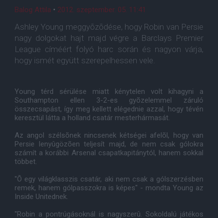
Balog Attila
•
2012. szeptember. 05. 11:41
Ashley Young meggyõzõdése, hogy Robin van Persie
nagy dolgokat hajt majd végre a Barclays Premier
League címéért folyó harc során és nagyon várja,
hogy ismét együtt szerepelhessen vele.
Young térd sérülése miatt kénytelen volt kihagyni a
Southampton ellen 3-2-es gyõzelemmel záruló
összecsapást, így meg kellett elégednie azzal, hogy tévén
keresztül látta a holland csatár mesterhármasát.
Az angol szélsõnek nincsenek kétségei afelõl, hogy van
Persie lenyûgözõen teljesít majd, de nem csak gólokra
számít a korábbi Arsenal csapatkapitánytól, hanem sokkal
többet.
"Õ egy világklasszis csatár, aki nem csak a gólszerzésben
remek, hanem gólpasszokra is képes" - mondta Young az
Inside Unitednek.
"Robin a pontrúgásoknál is nagyszerû. Sokoldalú játékos