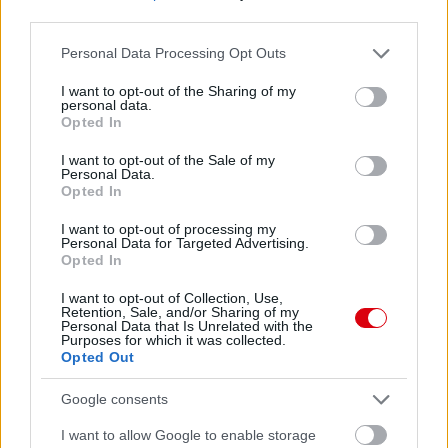
third parties.
Please note that this website/app uses one or more Google
Personal Data Processing Opt Outs
services and may gather and store information including but
not limited to your visit or usage behaviour. You may click to
I want to opt-out of the Sharing of my
personal data.
grant or deny consent to Google and its third-party tags to
Opted In
use your data for below specified purposes in below Google
consent section.
I want to opt-out of the Sale of my
Personal Data.
Opted In
I want to opt-out of processing my
Personal Data for Targeted Advertising.
Opted In
I want to opt-out of Collection, Use,
Retention, Sale, and/or Sharing of my
Personal Data that Is Unrelated with the
Purposes for which it was collected.
Opted Out
Google consents
I want to allow Google to enable storage