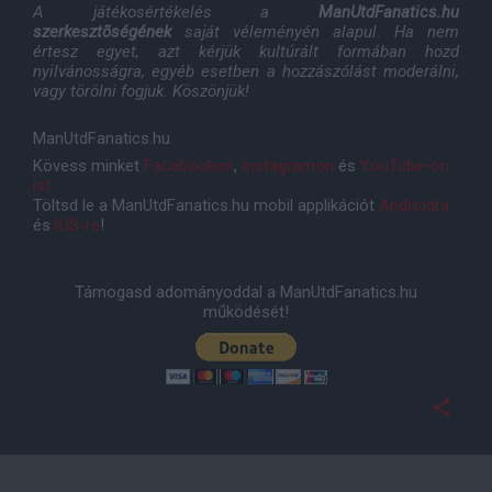
A játékosértékelés a
ManUtdFanatics.hu
szerkesztõségének
saját véleményén alapul. Ha nem
értesz egyet, azt kérjük kultúrált formában hozd
nyilvánosságra, egyéb esetben a hozzászólást moderálni,
vagy törölni fogjuk. Köszönjük!
ManUtdFanatics.hu
Kövess minket
Facebookon
,
Instagramon
és
YouTube-on
is!
Töltsd le a ManUtdFanatics.hu mobil applikációt
Androidra
és
iOS-re
!
Támogasd adományoddal a ManUtdFanatics.hu
működését!