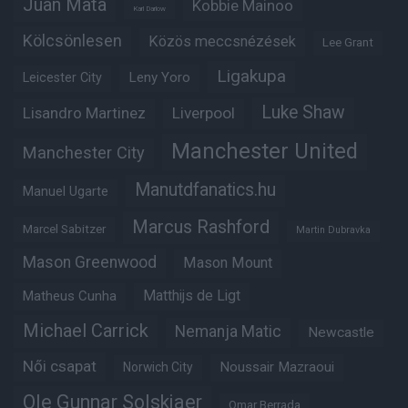
Juan Mata
Kobbie Mainoo
Karl Darlow
Kölcsönlesen
Közös meccsnézések
Lee Grant
Ligakupa
Leny Yoro
Leicester City
Luke Shaw
Lisandro Martinez
Liverpool
Manchester United
Manchester City
Manutdfanatics.hu
Manuel Ugarte
Marcus Rashford
Marcel Sabitzer
Martin Dubravka
Mason Greenwood
Mason Mount
Matheus Cunha
Matthijs de Ligt
Michael Carrick
Nemanja Matic
Newcastle
Női csapat
Noussair Mazraoui
Norwich City
Ole Gunnar Solskjaer
Omar Berrada