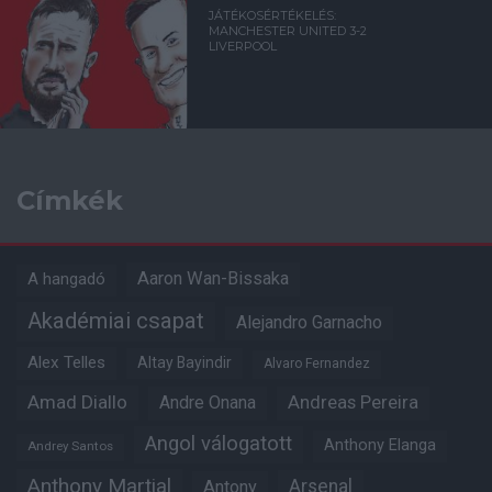
JÁTÉKOSÉRTÉKELÉS:
MANCHESTER UNITED 3-2
LIVERPOOL
Címkék
Aaron Wan-Bissaka
A hangadó
Akadémiai csapat
Alejandro Garnacho
Alex Telles
Altay Bayindir
Alvaro Fernandez
Amad Diallo
Andre Onana
Andreas Pereira
Angol válogatott
Anthony Elanga
Andrey Santos
Anthony Martial
Arsenal
Antony