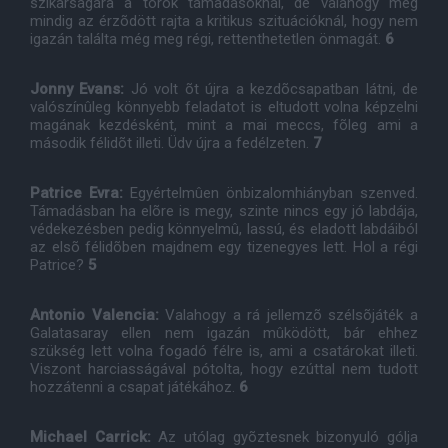
szikárságára a török támadásoknál, de valahogy még
mindig az érzõdött rajta a kritikus szituációknál, hogy nem
igazán találta még meg régi, rettenthetetlen önmagát.
6
Jonny Evans:
Jó volt õt újra a kezdõcsapatban látni, de
valószínûleg könnyebb feladatot is eltudott volna képzelni
magának kezdésként, mint a mai meccs, fõleg ami a
második félidõt illeti. Üdv újra a fedélzeten.
7
Patrice Evra:
Egyértelmûen önbizalomhiányban szenved.
Támadásban ha elõre is megy, szinte nincs egy jó labdája,
védekezésben pedig könnyelmû, lassú, és eladott labdáiból
az elsõ félidõben majdnem egy tizenegyes lett. Hol a régi
Patrice?
5
Antonio Valencia:
Valahogy a rá jellemzõ szélsõjáték a
Galatasaray ellen nem igazán mûködött, bár ehhez
szükség lett volna fogadó félre is, ami a csatárokat illeti.
Viszont harciasságával pótolta, hogy ezúttal nem tudott
hozzátenni a csapat játékához.
6
Michael Carrick:
Az utólag gyõztesnek bizonyuló gólja