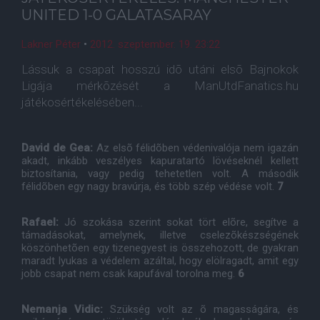
UNITED 1-0 GALATASARAY
Lakner Péter
•
2012. szeptember. 19. 23:22
Lássuk a csapat hosszú idõ utáni elsõ Bajnokok
Ligája mérkõzését a ManUtdFanatics.hu
játékosértékelésében...
David de Gea:
Az elsõ félidõben védenivalója nem igazán
akadt, inkább veszélyes kapuratartó lövéseknél kellett
biztosítania, vagy pedig tehetetlen volt. A második
félidõben egy nagy bravúrja, és több szép védése volt.
7
Rafael:
Jó szokása szerint sokat tört elõre, segítve a
támadásokat, amelynek, illetve cselezõkészségének
köszönhetõen egy tizenegyest is összehozott, de gyakran
maradt lyukas a védelem azáltal, hogy elölragadt, amit egy
jobb csapat nem csak kapufával torolna meg.
6
Nemanja Vidic:
Szükség volt az õ magasságára, és