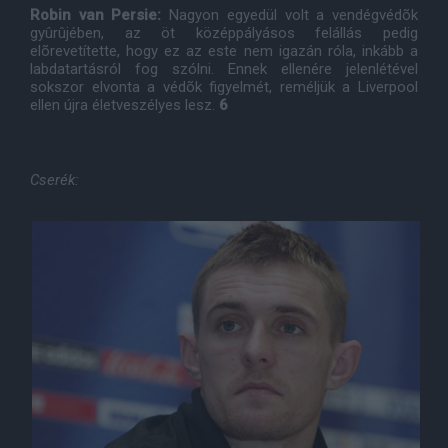
Robin van Persie:
Nagyon egyedül volt a vendégvédõk
gyûrûjében, az öt középpályásos felállás pedig
elõrevetítette, hogy ez az este nem igazán róla, inkább a
labdatartásról fog szólni. Ennek ellenére jelenlétével
sokszor elvonta a védõk figyelmét, reméljük a Liverpool
ellen újra életveszélyes lesz.
6
Cserék: