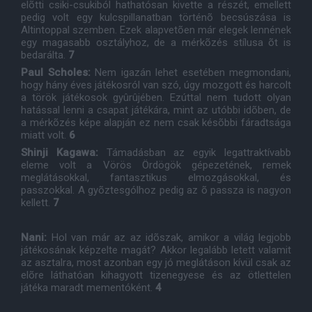
elõtti csiki-csukiból hathatósan kivette a részét, emellett
pedig volt egy kulcspillanatban történõ becsúszása is
Altintoppal szemben. Ezek alapvetõen már elegek lennének
egy magasabb osztályhoz, de a mérkõzés stílusa õt is
bedarálta.
7
Paul Scholes:
Nem igazán lehet esetében megmondani,
hogy hány éves játékosról van szó, úgy mozgott és harcolt
a török játékosok gyûrûjében. Ezúttal nem tudott olyan
hatással lenni a csapat játékára, mint az utóbbi idõben, de
a mérkõzés képe alapján ez nem csak késõbbi fáradtsága
miatt volt.
6
Shinji Kagawa:
Támadásban az egyik legattraktívabb
eleme volt a Vörös Ördögök gépezetének, remek
meglátásokkal, fantasztikus elmozgásokkal, és
passzokkal. A gyõztesgólhoz pedig az õ passza is nagyon
kellett.
7
Nani:
Hol van már az az idõszak, amikor a világ legjobb
játékosának képzelte magát? Akkor legalább letett valamit
az asztalra, most azonban egy jó meglátáson kívül csak az
elõre láthatóan kihagyott tizenegyese és az ötlettelen
játéka maradt mementóként.
4