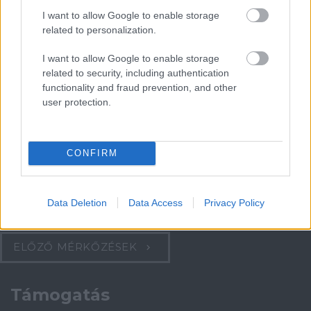
I want to allow Google to enable storage
related to personalization.
Paris Saint-Germain
vs
I want to allow Google to enable storage
Manchester United
related to security, including authentication
functionality and fraud prevention, and other
Felkészülési szezon 4. mérkőzés
user protection.
Nya Ullevi, Göteborg
2026-08-08 17:00
CONFIRM
Leeds United
vs
Manchester United
2026-08-12 20:30
Data Deletion
Data Access
Privacy Policy
AC Milan
vs
Manchester United
2026-08-15 18:00
ELŐZŐ MÉRKŐZÉSEK
Támogatás