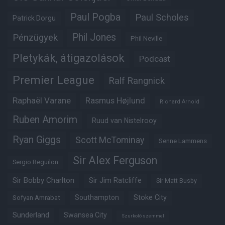
Paul Pogba
Paul Scholes
Patrick Dorgu
Phil Jones
Pénzügyek
Phil Neville
Pletykák, átigazolások
Podcast
Premier League
Ralf Rangnick
Raphaël Varane
Rasmus Højlund
Richard Arnold
Ruben Amorim
Ruud van Nistelrooy
Ryan Giggs
Scott McTominay
Senne Lammens
Sir Alex Ferguson
Sergio Reguilon
Sir Bobby Charlton
Sir Jim Ratcliffe
Sir Matt Busby
Southampton
Stoke City
Sofyan Amrabat
Sunderland
Swansea City
Szurkoló szemmel