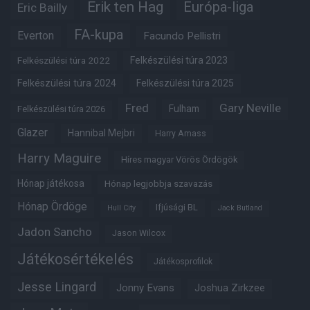
Erik ten Hag
Európa-liga
Eric Bailly
FA-kupa
Everton
Facundo Pellistri
Felkészülési túra 2022
Felkészülési túra 2023
Felkészülési túra 2024
Felkészülési túra 2025
Fred
Gary Neville
Fulham
Felkészülési túra 2026
Glazer
Hannibal Mejbri
Harry Amass
Harry Maguire
Híres magyar Vörös Ördögök
Hónap játékosa
Hónap legjobbja szavazás
Hónap Ördöge
Ifjúsági BL
Hull City
Jack Butland
Jadon Sancho
Jason Wilcox
Játékosértékelés
Játékosprofilok
Jesse Lingard
Jonny Evans
Joshua Zirkzee