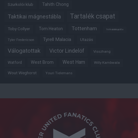
Tahith Chong
Szurkolói klub
Tartalék csapat
Taktikai mágnestábla
Tottenham
Tom Heaton
Toby Collyer
Trófeabibliográfia
Tyrell Malacia
Utazás
Tyler Fredericson
Válogatottak
Victor Lindelöf
Visszhang
West Ham
West Brom
Watford
Willy Kambwala
Wout Weghorst
Youri Tielemans