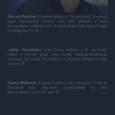
Darren Fletcher
(Scholes helyére a 75. percben): A meccs
egyik legnagyobb örömre okot adó jelenete a skót
középpályás beállása volt. A szezonban még nagyon nagy
szükség lesz rá.
6
Javier Hernandez
(Van Persie helyére a 81. percben):
Hiába a hétvégi gólja, még mindig önbizalomhiányban
szenved, ezt pedig jól példázta a csúnyán kihagyott nagy
ziccere.
5
Danny Welbeck
(Kagawa helyére a 85. percben): Csak az
Eboueval való ütközését jegyezhettük fel vele
kapcsolatban ennyi idõ alatt.
5