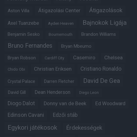
Átigazolások
Átigazolási Center
Aston Villa
Bajnokok Ligája
Axel Tuanzebe
Ayden Heaven
Benjamin Sesko
Brandon Williams
Bournemouth
Bruno Fernandes
Bryan Mbeumo
Casemiro
Chelsea
Bryan Robson
Cardiff City
Christian Eriksen
Cristiano Ronaldo
Chido Obi
David De Gea
Crystal Palace
Darren Fletcher
Dean Henderson
David Gill
Diego Leon
Diogo Dalot
Donny van de Beek
Ed Woodward
Edinson Cavani
Edzői stáb
Egykori játékosok
Érdekességek