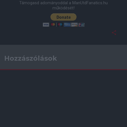
Támogasd adományoddal a ManUtdFanatics.hu
működését!
Hozzászólások