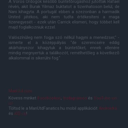
A Vörös Ördögök késõbb büntetõrúgáshoz jutottak Rafael
révén, akit Burak Yilmaz buktatot a tizenhatoson belül, de
Nani kihagyta. A portugál ebben a szezonban a harmadik
United játékos, aki nem tudta értékesíteni a maga
tizenegyesét - ezek után Carrick elismeri, hogy többet kell
majd foglalkozniuk ezzel.
Valószínûleg nem fogja szó nélkül hagyni a menedzser," -
ismerte el a középpályás "de szerencsére eddig
akárhányszor kihagytuk a büntetõket, ennek ellenére
mindig megnyertük a találkozót, remélhetõleg a következõ
alkalommal is sikerülni fog."
ManUtd.com
Kövess minket
Facebookon
,
Instagramon
és
YouTube-on
is!
Töltsd le a ManUtdFanatics.hu mobil applikációt
Androidra
és
iOS-re
!