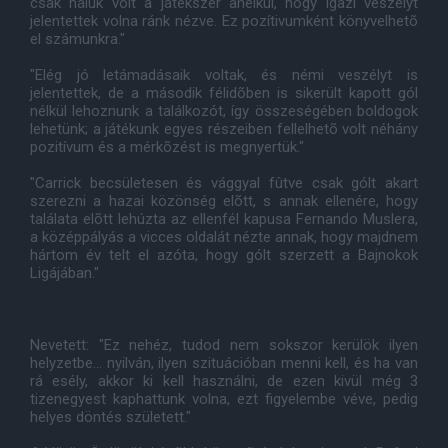
csak náluk volt a játékszer anélkül, hogy igazi veszélyt
jelentettek volna ránk nézve. Ez pozítivumként könyvelhetõ
el számunkra."
"Elég jó letámadásaik voltak, és némi veszélyt is
jelentettek, de a második félidõben is sikerült kapott gól
nélkül lehoznunk a találkozót, így összeségében boldogok
lehetünk; a játékunk egyes részeiben fellelhetõ volt néhány
pozitívum és a mérkõzést is megnyertük."
"Carrick becsületesen és vággyal fûtve csak gólt akart
szerezni a hazai közönség elõtt, s annak ellenére, hogy
találata elõtt lehúzta az ellenfél kapusa Fernando Muslera,
a középpályás a vicces oldalát nézte annak, hogy majdnem
hártom év telt el azóta, hogy gólt szerzett a Bajnokok
Ligájában."
Nevetett: "Ez nehéz, tudod nem sokszor kerülök ilyen
helyzetbe... nyilván, ilyen szituációban menni kell, és ha van
rá esély, akkor ki kell használni, de ezen kivül még 3
tizenegyest kaphattunk volna, ezt figyelembe véve, pedig
helyes döntés született."