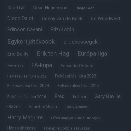
Dean Henderson
David Gill
Diego Leon
Diogo Dalot
Donny van de Beek
Ed Woodward
Edinson Cavani
Edzői stáb
Egykori játékosok
Érdekességek
Erik ten Hag
Európa-liga
Eric Bailly
FA-kupa
Everton
Facundo Pellistri
Felkészülési túra 2022
Felkészülési túra 2023
Felkészülési túra 2024
Felkészülési túra 2025
Fred
Gary Neville
Fulham
Felkészülési túra 2026
Glazer
Hannibal Mejbri
Harry Amass
Harry Maguire
Híres magyar Vörös Ördögök
Hónap játékosa
Hónap legjobbja szavazás