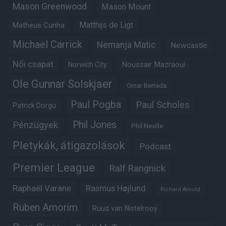
Mason Greenwood
Mason Mount
Matheus Cunha
Matthijs de Ligt
Michael Carrick
Nemanja Matic
Newcastle
Női csapat
Noussair Mazraoui
Norwich City
Ole Gunnar Solskjaer
Omar Berrada
Paul Pogba
Paul Scholes
Patrick Dorgu
Phil Jones
Pénzügyek
Phil Neville
Pletykák, átigazolások
Podcast
Premier League
Ralf Rangnick
Raphaël Varane
Rasmus Højlund
Richard Arnold
Ruben Amorim
Ruud van Nistelrooy