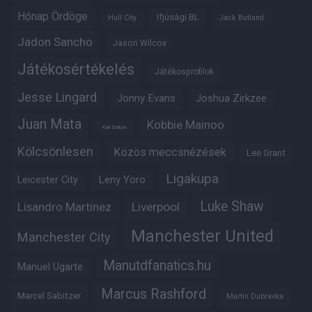
Hónap Ördöge
Ifjúsági BL
Hull City
Jack Butland
Jadon Sancho
Jason Wilcox
Játékosértékelés
Játékosprofilok
Jesse Lingard
Jonny Evans
Joshua Zirkzee
Juan Mata
Kobbie Mainoo
Karl Darlow
Kölcsönlesen
Közös meccsnézések
Lee Grant
Ligakupa
Leny Yoro
Leicester City
Luke Shaw
Lisandro Martinez
Liverpool
Manchester United
Manchester City
Manutdfanatics.hu
Manuel Ugarte
Marcus Rashford
Marcel Sabitzer
Martin Dubravka