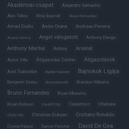
Akadémiai csapat
Alejandro Garnacho
Alex Telles
Altay Bayindir
Alvaro Fernandez
Amad Diallo
Andre Onana
Andreas Pereira
Angol válogatott
Anthony Elanga
Andrey Santos
Anthony Martial
Arsenal
Antony
Átigazolások
Átigazolási Center
Aston Villa
Bajnokok Ligája
Axel Tuanzebe
Ayden Heaven
Benjamin Sesko
Brandon Williams
Bournemouth
Bruno Fernandes
Bryan Mbeumo
Casemiro
Chelsea
Bryan Robson
Cardiff City
Christian Eriksen
Cristiano Ronaldo
Chido Obi
David De Gea
Crystal Palace
Darren Fletcher