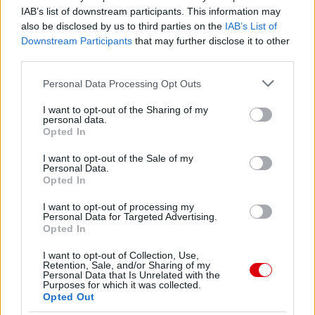
IAB’s list of downstream participants. This information may
also be disclosed by us to third parties on the
IAB’s List of
Downstream Participants
that may further disclose it to other
third parties.
Please note that this website/app uses one or more Google
Personal Data Processing Opt Outs
services and may gather and store information including but
not limited to your visit or usage behaviour. You may click to
I want to opt-out of the Sharing of my
personal data.
grant or deny consent to Google and its third-party tags to
Meccs Center
Opted In
use your data for below specified purposes in below Google
consent section.
I want to opt-out of the Sale of my
Personal Data.
Opted In
Leeds United
vs
Manchester
I want to opt-out of processing my
United
Personal Data for Targeted Advertising.
Opted In
Felkészülési szezon 5. mérkőzés
Croke Park, Dublin
I want to opt-out of Collection, Use,
2026-08-12 20:30
Retention, Sale, and/or Sharing of my
Personal Data that Is Unrelated with the
Purposes for which it was collected.
2 nap 15 óra 16 perc 21 másodperc
Opted Out