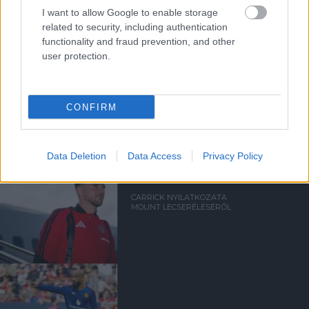
MICHAEL CARRICK
I want to allow Google to enable storage
related to security, including authentication
functionality and fraud prevention, and other
user protection.
CARRICK ÚGY ÉRZI, JÓL ÁLL A
FELKÉSZÜLÉSÜK
CONFIRM
Data Deletion
Data Access
Privacy Policy
CARRICK NYILATKOZATA
MOUNT LECSERÉLÉSÉRŐL