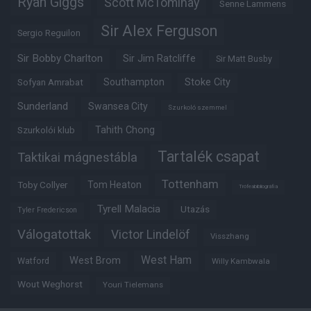
Ryan Giggs
Scott McTominay
Senne Lammens
Sir Alex Ferguson
Sergio Reguilon
Sir Bobby Charlton
Sir Jim Ratcliffe
Sir Matt Busby
Southampton
Stoke City
Sofyan Amrabat
Sunderland
Swansea City
Szurkoló szemmel
Tahith Chong
Szurkolói klub
Tartalék csapat
Taktikai mágnestábla
Tottenham
Tom Heaton
Toby Collyer
Trófeabibliográfia
Tyrell Malacia
Utazás
Tyler Fredericson
Válogatottak
Victor Lindelöf
Visszhang
West Ham
West Brom
Watford
Willy Kambwala
Wout Weghorst
Youri Tielemans