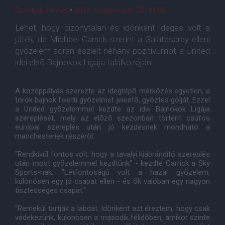
Dzsubák Tamás
•
2012. szeptember. 20. 11:00
Lehet, hogy bizonytalan és idõnként ideges volt a
játék, de Michael Carrick szerint a Galatasaray elleni
gyõzelem során észlelt néhány pozitívumot a United
idei elsõ Bajnokok Ligája találkozóján.
A középpályás szerezte az idegtépõ mérkõzés egyetlen, a
török bajnok feletti gyõzelmet jelentõ, gyõztes gólját. Ezzel
a United gyõzelemmel kezdte az idei Bajnokok Ligája
szereplését, mely az elõzõ szezonban történt csúfos
európai szereplés után jó kezdésnek mondható a
manchesteriek részérõl.
"Rendkívül fontos volt, hogy a tavalyi kiábrándító szereplés
után most gyõzelemmel kezdtünk" - kezdte Carrick a Sky
Sports-nak. "Létfontoságú volt a hazai gyõzelem,
különösen egy jó csapat ellen - és õk valóban egy nagyon
tisztességes csapat."
"Remekül tartják a labdát. Idõnként azt éreztem, hogy csak
védekezünk, különösen a második félidõben, amikor szinte