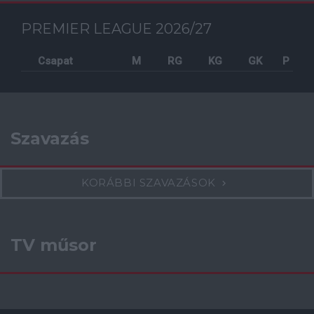
PREMIER LEAGUE 2026/27
Csapat
M
RG
KG
GK
P
Szavazás
KORÁBBI SZAVAZÁSOK
TV műsor