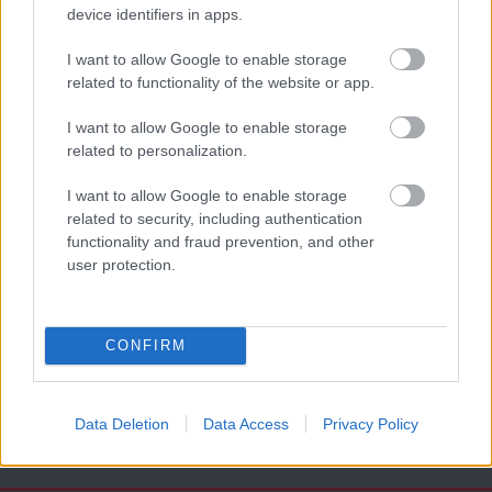
Leeds United
vs
Manchester United
2026-08-12 20:30
device identifiers in apps.
AC Milan
vs
Manchester United
2026-08-15 18:00
I want to allow Google to enable storage
related to functionality of the website or app.
ELŐZŐ MÉRKŐZÉSEK
I want to allow Google to enable storage
related to personalization.
Támogatás
I want to allow Google to enable storage
related to security, including authentication
functionality and fraud prevention, and other
Támogasd adományoddal
user protection.
a ManUtdFanatics.hu működését!
CONFIRM
Data Deletion
Data Access
Privacy Policy
Kapcsolódó hírek