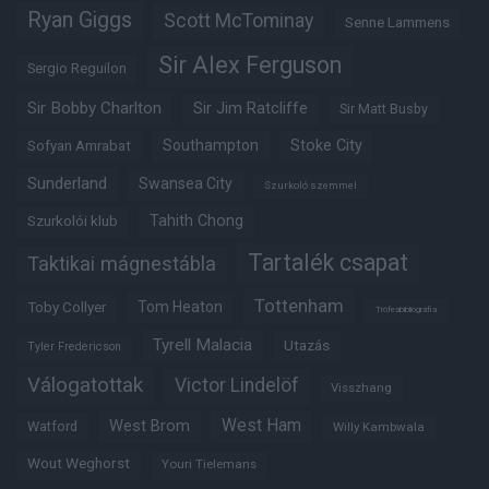
Ryan Giggs
Scott McTominay
Senne Lammens
Sir Alex Ferguson
Sergio Reguilon
Sir Bobby Charlton
Sir Jim Ratcliffe
Sir Matt Busby
Southampton
Stoke City
Sofyan Amrabat
Sunderland
Swansea City
Szurkoló szemmel
Tahith Chong
Szurkolói klub
Tartalék csapat
Taktikai mágnestábla
Tottenham
Tom Heaton
Toby Collyer
Trófeabibliográfia
Tyrell Malacia
Utazás
Tyler Fredericson
Válogatottak
Victor Lindelöf
Visszhang
West Ham
West Brom
Watford
Willy Kambwala
Wout Weghorst
Youri Tielemans