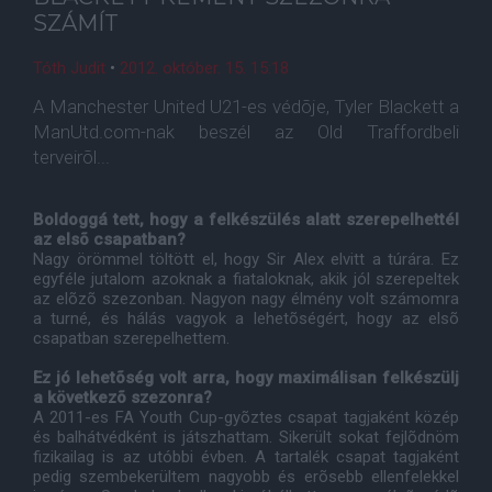
SZÁMÍT
Tóth Judit
•
2012. október. 15. 15:18
A Manchester United U21-es védõje, Tyler Blackett a
ManUtd.com-nak beszél az Old Traffordbeli
terveirõl...
Boldoggá tett, hogy a felkészülés alatt szerepelhettél
az elsõ csapatban?
Nagy örömmel töltött el, hogy Sir Alex elvitt a túrára. Ez
egyféle jutalom azoknak a fiataloknak, akik jól szerepeltek
az elõzõ szezonban. Nagyon nagy élmény volt számomra
a turné, és hálás vagyok a lehetõségért, hogy az elsõ
csapatban szerepelhettem.
Ez jó lehetõség volt arra, hogy maximálisan felkészülj
a következõ szezonra?
A 2011-es FA Youth Cup-gyõztes csapat tagjaként közép
és balhátvédként is játszhattam. Sikerült sokat fejlõdnöm
fizikailag is az utóbbi évben. A tartalék csapat tagjaként
pedig szembekerültem nagyobb és erõsebb ellenfelekkel