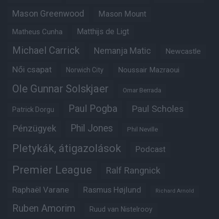
Mason Greenwood
Mason Mount
Matheus Cunha
Matthijs de Ligt
Michael Carrick
Nemanja Matic
Newcastle
Női csapat
Noussair Mazraoui
Norwich City
Ole Gunnar Solskjaer
Omar Berrada
Paul Pogba
Paul Scholes
Patrick Dorgu
Phil Jones
Pénzügyek
Phil Neville
Pletykák, átigazolások
Podcast
Premier League
Ralf Rangnick
Raphaël Varane
Rasmus Højlund
Richard Arnold
Ruben Amorim
Ruud van Nistelrooy