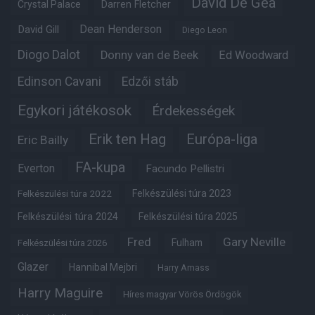
David De Gea
Crystal Palace
Darren Fletcher
Dean Henderson
David Gill
Diego Leon
Diogo Dalot
Donny van de Beek
Ed Woodward
Edinson Cavani
Edzői stáb
Egykori játékosok
Érdekességek
Erik ten Hag
Európa-liga
Eric Bailly
FA-kupa
Everton
Facundo Pellistri
Felkészülési túra 2022
Felkészülési túra 2023
Felkészülési túra 2024
Felkészülési túra 2025
Fred
Gary Neville
Fulham
Felkészülési túra 2026
Glazer
Hannibal Mejbri
Harry Amass
Harry Maguire
Híres magyar Vörös Ördögök