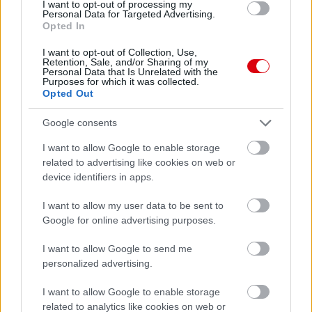
I want to opt-out of processing my
Personal Data for Targeted Advertising.
Opted In
I want to opt-out of Collection, Use,
Retention, Sale, and/or Sharing of my
Personal Data that Is Unrelated with the
Purposes for which it was collected.
Opted Out
Meccs Center
Google consents
I want to allow Google to enable storage
related to advertising like cookies on web or
Paris Saint-Germain
vs
device identifiers in apps.
Manchester United
I want to allow my user data to be sent to
Google for online advertising purposes.
Felkészülési szezon 4. mérkőzés
Nya Ullevi, Göteborg
2026-08-08 17:00
I want to allow Google to send me
personalized advertising.
0 nap 12 óra 11 perc 47 másodperc
I want to allow Google to enable storage
related to analytics like cookies on web or