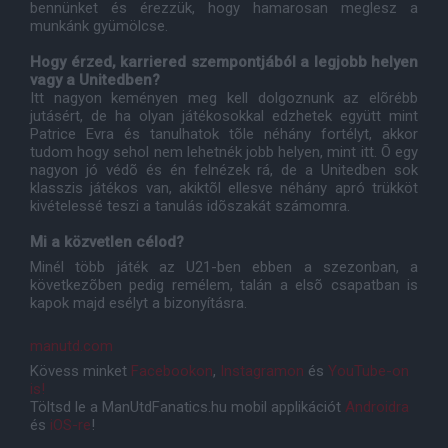
bennünket és érezzük, hogy hamarosan meglesz a
munkánk gyümölcse.
Hogy érzed, karriered szempontjából a legjobb helyen
vagy a Uni
tedben?
Itt nagyon keményen meg kell dolgoznunk az elõrébb
jutásért, de ha olyan játékosokkal edzhetek együtt mint
Patrice Evra és tanulhatok tõle néhány fortélyt, akkor
tudom hogy sehol nem lehetnék jobb helyen, mint itt. Õ egy
nagyon jó védõ és én felnézek rá, de a Unitedben sok
klasszis játékos van, akiktõl ellesve néhány apró trükköt
kivételessé teszi a tanulás idõszakát számomra.
Mi a közvetlen célod
?
Minél több játék az U21-ben ebben a szezonban, a
következõben pedig remélem, talán a elsõ csapatban is
kapok majd esélyt a bizonyításra.
manutd.com
Kövess minket
Facebookon
,
Instagramon
és
YouTube-on
is!
Töltsd le a ManUtdFanatics.hu mobil applikációt
Androidra
és
iOS-re
!