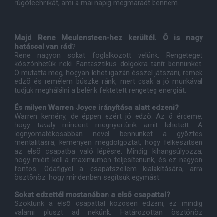
rúgótechnikát, ami a mai napig megmaradt bennem.
Majd Rene Meulensteen-hez kerültél. Õ is nagy
hatással van rád
?
Rene nagyon sokat foglalkozott velünk. Rengeteget
köszönhetük neki. Fantasztikus dolgokra tanít bennünket.
Õ mutatta meg, hogyan lehet igazán ésszel játszani, remek
edzõ és remélem büszke ránk, mert csak a jó munkával
tudjuk meghálálni a belénk fektetett rengeteg energiát.
És milyen Warren Joyce irányítása alatt edzeni?
Warren kemény, de éppen ezért jó edzõ. Az õ érdeme,
hogy tavaly mindent megnyertünk amit lehetett. A
legnyomatékosabban nevel bennünket a gyõztes
mentalitásra, keményen megdolgoztat, hogy felkészítsen
az elsõ csapatba való lépésre. Mindig kihangsúlyozza,
hogy miért kell a maximumon teljesítenünk, és ez nagyon
fontos. Odafigyel a csapatszellem kialakítására, arra
ösztönöz, hogy mindenben segítsük egymást.
Sokat edzettél mostanában a elsõ csapattal?
Szoktunk a elsõ csapattal közösen edzeni, ez mindig
valami pluszt ad nekünk. Határozottan ösztönöz