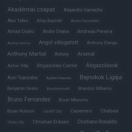
Akadémiai csapat
Alejandro Garnacho
Alex Telles
Altay Bayindir
Alvaro Fernandez
Amad Diallo
Andre Onana
Andreas Pereira
Angol válogatott
Anthony Elanga
Andrey Santos
Anthony Martial
Arsenal
Antony
Átigazolások
Átigazolási Center
Aston Villa
Bajnokok Ligája
Axel Tuanzebe
Ayden Heaven
Benjamin Sesko
Brandon Williams
Bournemouth
Bruno Fernandes
Bryan Mbeumo
Casemiro
Chelsea
Bryan Robson
Cardiff City
Christian Eriksen
Cristiano Ronaldo
Chido Obi