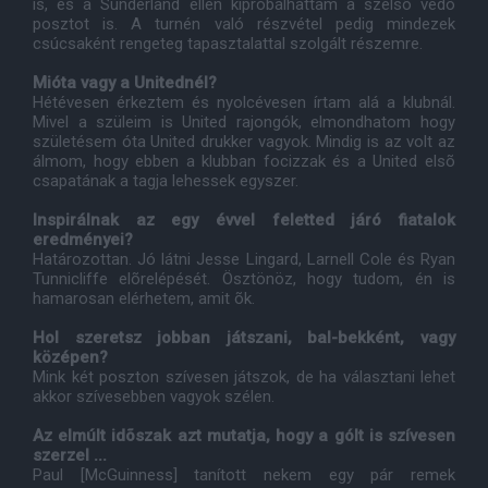
is, és a Sunderland ellen kipróbálhattam a szélsõ védõ
posztot is. A turnén való részvétel pedig mindezek
csúcsaként rengeteg tapasztalattal szolgált részemre.
Mióta vagy a Unitednél?
Hétévesen érkeztem és nyolcévesen írtam alá a klubnál.
Mivel a szüleim is United rajongók, elmondhatom hogy
születésem óta United drukker vagyok. Mindig is az volt az
álmom, hogy ebben a klubban focizzak és a United elsõ
csapatának a tagja lehessek egyszer.
Inspirálnak az egy évvel feletted járó fiatalok
eredményei?
Határozottan. Jó látni Jesse Lingard, Larnell Cole és Ryan
Tunnicliffe elõrelépését. Ösztönöz, hogy tudom, én is
hamarosan elérhetem, amit õk.
Hol szeretsz jobban játszani, bal-bekként, vagy
középen?
Mink két poszton szívesen játszok, de ha választani lehet
akkor szívesebben vagyok szélen.
Az elmúlt idõszak azt mutatja, hogy a gólt is szívesen
szerzel ...
Paul [McGuinness] tanított nekem egy pár remek