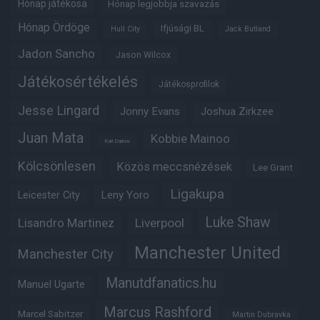
Hónap játékosa
Hónap legjobbja szavazás
Hónap Ördöge
Ifjúsági BL
Hull City
Jack Butland
Jadon Sancho
Jason Wilcox
Játékosértékelés
Játékosprofilok
Jesse Lingard
Jonny Evans
Joshua Zirkzee
Juan Mata
Kobbie Mainoo
Karl Darlow
Kölcsönlesen
Közös meccsnézések
Lee Grant
Ligakupa
Leny Yoro
Leicester City
Luke Shaw
Lisandro Martinez
Liverpool
Manchester United
Manchester City
Manutdfanatics.hu
Manuel Ugarte
Marcus Rashford
Marcel Sabitzer
Martin Dubravka